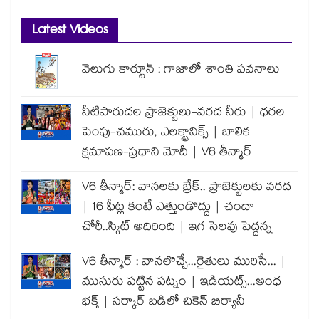
Latest Videos
వెలుగు కార్టూన్ : గాజాలో శాంతి పవనాలు
నీటిపారుదల ప్రాజెక్టులు-వరద నీరు | ధరల
పెంపు-చమురు, ఎలక్ట్రానిక్స్ | బాలిక
క్షమాపణ-ప్రధాని మోదీ | V6 తీన్మార్
V6 తీన్మార్: వానలకు బ్రేక్.. ప్రాజెక్టులకు వరద
| 16 ఫీట్ల కంటే ఎత్తుండొద్దు | చందా
చోరీ..స్కిట్ అదిరింది | ఇగ సెలవు పెద్దన్న
V6 తీన్మార్ : వానలొచ్చే...రైతులు మురిసే... |
ముసురు పట్టిన పట్నం | ఇడియట్స్...అంధ
భక్త్ | సర్కార్ బడిలో చికెన్ బిర్యానీ