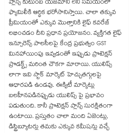
ప్లాన్స్ కుటుంబ యజమాని లేని సమయంలో
ఫ్యామిలీకి ఆర్థిక భరోసానిస్తాయి. చాలా తక్కువ
ప్రీమియంతో ఎక్కువ మొత్తానికి లైఫ్ కవరేజ్
లభించడం దీని ప్రధాన ప్రయోజనం. వ్యక్తిగత లైఫ్
ఇన్సూరెన్స్ పాలసీలపై కేంద్ర ప్రభుత్వం GST
మినహాయింపు ఇవ్వడంతో ఇప్పుడు ప్రొటెక్షన్
ప్రొడక్ట్స్ మరింత చౌకగా మారాయి. యులిప్స్
లాగా ఇవి స్టాక్ మార్కెట్ హెచ్చుతగ్గులపై
ఆధారపడి ఉండవు. ఈక్విటీ మార్కెట్లు
బలహీనపడినప్పుడు యులిప్స్ పై ప్రభావం
పడుతుంది. కానీ ప్రొటెక్షన్ ప్లాన్స్ సురక్షితంగా
ఉంటాయి. ప్రస్తుతం చాలా మంది ఏజెంట్లు,
డిస్ట్రిబ్యూటర్లు తమకు ఎక్కువ కమీషన్లు వచ్చే