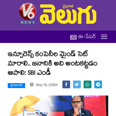
ఈ-పేపర్
ఇన్సూరెన్స్ కంపెనీల మైండ్ సెట్
మారాలి.. జనానికి అవి అంటకట్టడం
ఆపాలి: SBI ఎండీ
May 16, 2026
హైదరాబాద్