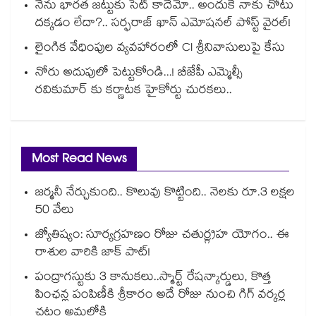
నేను భారత జట్టుకు సెట్ కాదేమో.. అందుకే నాకు చోటు
దక్కడం లేదా?.. సర్ఫరాజ్ ఖాన్ ఎమోషనల్ పోస్ట్ వైరల్!
లైంగిక వేధింపుల వ్యవహారంలో CI శ్రీనివాసులుపై కేసు
నోరు అదుపులో పెట్టుకోండి...! బీజేపీ ఎమ్మెల్సీ
రవికుమార్ కు కర్ణాటక హైకోర్టు చురకలు..
Most Read News
జర్మనీ నేర్చుకుంది.. కొలువు కొట్టింది.. నెలకు రూ.3 లక్షల
50 వేలు
జ్యోతిష్యం: సూర్యగ్రహణం రోజు చతుర్గ్రహ యోగం.. ఈ
రాశుల వారికి జాక్ పాట్!
పంద్రాగస్టుకు 3 కానుకలు..స్మార్ట్ రేషన్కార్డులు, కొత్త
పింఛన్ల పంపిణీకి శ్రీకారం అదే రోజు నుంచి గిగ్ వర్కర్ల
చట్టం అమల్లోకి