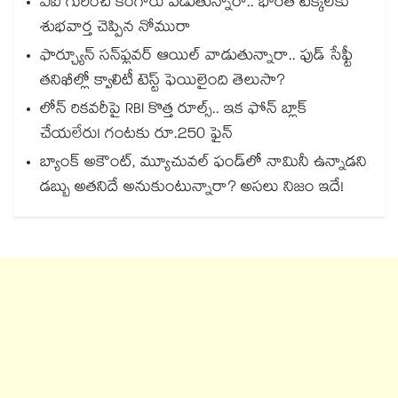
ఏఐ గురించి కంగారు పడుతున్నారా.. భారత టెక్కీలకు
శుభవార్త చెప్పిన నోమురా
ఫార్చ్యూన్ సన్‌ఫ్లవర్ ఆయిల్ వాడుతున్నారా.. ఫుడ్ సేఫ్టీ
తనిఖీల్లో క్వాలిటీ టెస్ట్ ఫెయిలైంది తెలుసా?
లోన్ రికవరీపై RBI కొత్త రూల్స్.. ఇక ఫోన్ బ్లాక్
చేయలేరు! గంటకు రూ.250 ఫైన్
బ్యాంక్ అకౌంట్, మ్యూచువల్ ఫండ్‌లో నామినీ ఉన్నాడని
డబ్బు అతనిదే అనుకుంటున్నారా? అసలు నిజం ఇదే!