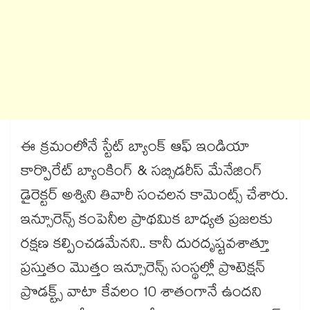
ఈ క్రమంలోనే స్టేట్ బ్యాంక్ ఆఫ్ ఇండియా
కార్పొరేట్ బ్యాంకింగ్ & సబ్సిడరీస్ మేనేజింగ్
డైరెక్టర్ అశ్విని తివారీ సంచలన కామెంట్స్ చేశారు.
ఇన్సూరెన్స్ కంపెనీల ప్రాథమిక బాధ్యత ప్రజలకు
రక్షణ కల్పించడమేనని.. కానీ దురదృష్టవశాత్తూ
ప్రస్తుతం మొత్తం ఇన్సూరెన్స్ సంస్థల్లో ప్రొటెక్షన్
ప్రొడక్ట్స్ వాటా కేవలం 10 శాతంగానే ఉందని