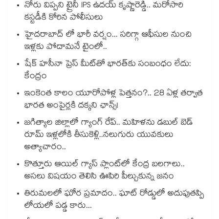
నోరు విప్పని ట్రైనీ IPS ఉదయ్ కృష్ణారెడ్డి.. మరోసారి
కస్టడీకి కోరిన పోలీసులు
హైదరాబాద్ లో భారీ వర్షం... సరిగ్గా ఆఫీసుల నుంచి
ఇళ్లకు పోదామనే టైంలో..
షేక్ హసీనా ప్రెస్ మీట్‎తో భారత్‎కు సంబంధం లేదు:
కేంద్రం
ఇంకెంత కాలం యూరోపోళ్ల పెత్తనం?.. 28 ఏళ్ల తర్వాత
భారత అంపైర్లకి దక్కని ఛాన్స్!
జగిత్యాల జిల్లాలో గ్యాంగ్ రేప్.. మహిళను డబుల్ బెడ్
రూమ్ ఇళ్లలోకి తీసుకెళ్లి..నలుగురు యువకులు
అత్యాచారం..
కొత్తూరు ఆయిల్ గ్యాస్⁪ ప్లాంట్⁫లో కేంద్ర బలగాలు..
అసలు విషయం తెలిసి ఊపిరి పీల్చుకున్న జనం
తిరుమలలో ఘోర ప్రమాదం.. ఘాట్ రోడ్డులో అదుపుతప్పి
లోయలో పడ్డ కారు...