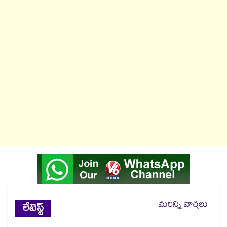
మరిన్ని వార్తలు
లేటెస్ట్