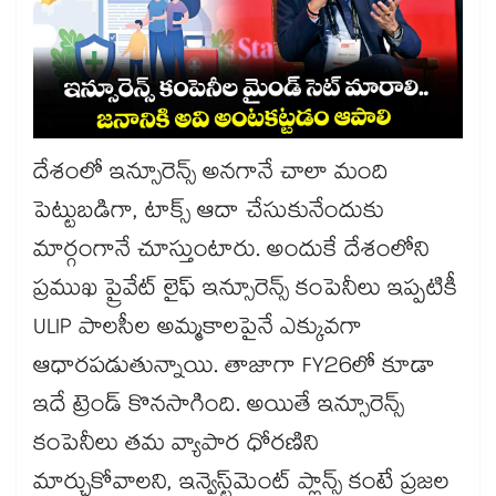
దేశంలో ఇన్సూరెన్స్ అనగానే చాలా మంది
పెట్టుబడిగా, టాక్స్ ఆదా చేసుకునేందుకు
మార్గంగానే చూస్తుంటారు. అందుకే దేశంలోని
ప్రముఖ ప్రైవేట్ లైఫ్ ఇన్సూరెన్స్ కంపెనీలు ఇప్పటికీ
ULIP పాలసీల అమ్మకాలపైనే ఎక్కువగా
ఆధారపడుతున్నాయి. తాజాగా FY26లో కూడా
ఇదే ట్రెండ్ కొనసాగింది. అయితే ఇన్సూరెన్స్
కంపెనీలు తమ వ్యాపార ధోరణిని
మార్చుకోవాలని, ఇన్వెస్ట్‌మెంట్ ప్లాన్స్ కంటే ప్రజల