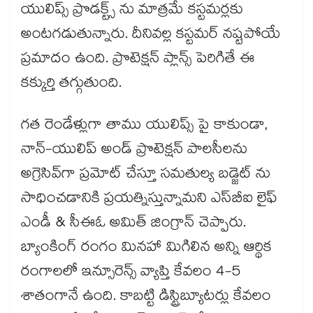
యులిప్స్ ప్రొడక్ట్స్ ను మాత్రమే కస్టమర్లకు
అంటగడుతున్నారు. దీనివల్ల కస్టమర్ నష్టపోయే
ప్రమాదం ఉంది. ప్రొటెక్షన్ ప్లాన్స్ పెరిగితే ఈ
కక్కుర్తి తగ్గుతుంది.
గత రెండేళ్లుగా తాము యులిప్స్ పై కాకుండా,
నాన్-యులిప్ అండ్ ప్రొటెక్షన్ పాలసీలను
అగ్రెసివ్‌గా ప్రమోట్ చేస్తూ సమతుల్య బడ్జెట్ ను
సాధించడానికి ప్రయత్నిస్తున్నామని ఎస్‌బీఐ లైఫ్
ఎండీ & సీఈఓ అమిత్ జింగ్రాన్ చెప్పారు.
బ్యాంకింగ్ రంగం మినహా మిగిలిన అన్ని ఆర్థిక
రంగాలలో ఇన్సూరెన్స్ వ్యాప్తి కేవలం 4-5
శాతంగానే ఉంది. కాబట్టి డిస్ట్రిబ్యూటర్లు కేవలం