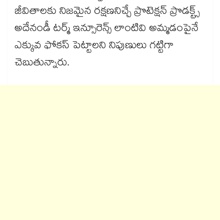
జీవితాలకు నిజమైన రక్షణనిచ్చే ప్రొటెక్షన్ ప్రొడక్ట్స్
అదేనండీ టర్మ్ ఇన్సూరెన్స్ లాంటివి అమ్మడంపైనే
ఎక్కువ ఫోకస్ పెట్టాలని నిపుణులు గట్టిగా
చెబుతున్నారు.