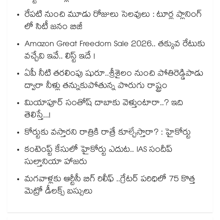
రేపటి నుంచి మూడు రోజులు సెలవులు : టూర్ల ప్లానింగ్
లో సిటీ జనం బిజీ
Amazon Great Freedom Sale 2026.. తక్కువ రేటుకు
వచ్చేవి ఇవే.. లిస్ట్ ఇదే !
ఏపీ నీటి తరలింపు షురూ..శ్రీశైలం నుంచి పోతిరెడ్డిపాడు
ద్వారా నీళ్లు తన్నుకుపోతున్న పొరుగు రాష్ట్రం
మియాపూర్ సంతోష్ దాబాకు వెళ్తుంటారా..? ఇది
తెలిస్తే...!
కోర్టుకు వస్తారని రాత్రికి రాత్రే కూల్చేస్తారా? : హైకోర్టు
కంటెంప్ట్ కేసులో హైకోర్టు ఎదుట.. IAS సందీప్
సుల్తానియా హాజరు
మగవాళ్లకు ఆర్టీసీ బిగ్ రిలీఫ్ ..గ్రేటర్ పరిధిలో 75 కొత్త
మెట్రో డీలక్స్ బస్సులు