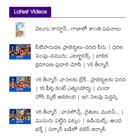
Latest Videos
వెలుగు కార్టూన్ : గాజాలో శాంతి పవనాలు
నీటిపారుదల ప్రాజెక్టులు-వరద నీరు | ధరల
పెంపు-చమురు, ఎలక్ట్రానిక్స్ | బాలిక
క్షమాపణ-ప్రధాని మోదీ | V6 తీన్మార్
V6 తీన్మార్: వానలకు బ్రేక్.. ప్రాజెక్టులకు వరద
| 16 ఫీట్ల కంటే ఎత్తుండొద్దు | చందా
చోరీ..స్కిట్ అదిరింది | ఇగ సెలవు పెద్దన్న
V6 తీన్మార్ : వానలొచ్చే...రైతులు మురిసే... |
ముసురు పట్టిన పట్నం | ఇడియట్స్...అంధ
భక్త్ | సర్కార్ బడిలో చికెన్ బిర్యానీ