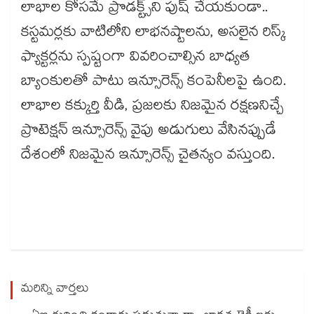
లాభాల కోసమే ప్రొడక్ట్స్‌ని పుష్ చేయకుండా..
కస్టమర్లకు వాటిలోని లాభనష్టాలను, అసలైన రిస్క్
ఫ్యాక్టర్లను స్పష్టంగా వివరించాల్సిన బాధ్యత
బ్యాంకులతో పాటు ఇన్సూరెన్స్ కంపెనీలపై ఉంది.
లాభాల కక్కుర్తి వీడి, ప్రజలకు నిజమైన రక్షణనిచ్చే
ప్రొటెక్షన్ ఇన్సూరెన్స్ వైపు అడుగులు వేసినప్పుడే
దేశంలో నిజమైన ఇన్సూరెన్స్ చైతన్యం వస్తుంది.
మరిన్ని వార్తలు