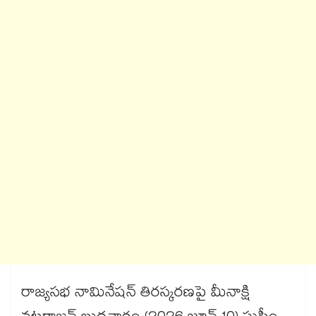
రాజ్యసభ నామినేషన్ తిరస్కరణపై మీనాక్షి