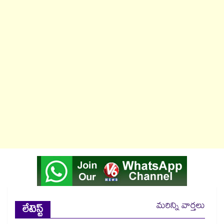
మరిన్ని వార్తలు
లేటెస్ట్