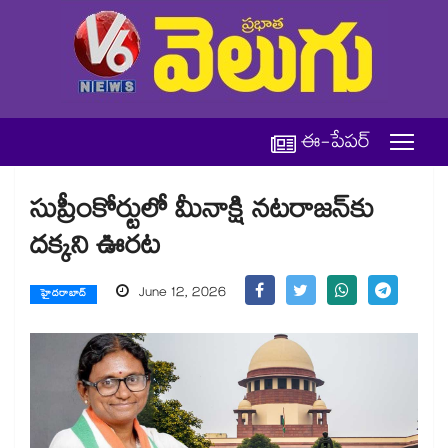
ఈ-పేపర్
సుప్రీంకోర్టులో మీనాక్షి నటరాజన్⁭కు
దక్కని ఊరట
June 12, 2026
హైదరాబాద్