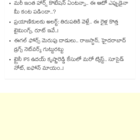
మరీ ఇంత హార్ష్ కొటేషన్ ఏంటన్నా.. ఈ ఆటో ఎప్పుడైనా
మీ కంట పడిందా..?
ప్రయాణికులకు అలర్ట్: తిరుపతికి వెళ్లే.. ఈ రైళ్ల కొత్త
టైమింగ్స్, రూట్ ఇవే..!
ఈగల్ ఫోర్స్ మెరుపు దాడులు.. రాజస్థాన్, హైదరాబాద్‌
డ్రగ్స్‌ నెట్‌వర్క్‌ గుట్టురట్టు
ట్రైనీ IPS ఉదయ్‌ కృష్ణారెడ్డి కేసులో మరో ట్విస్ట్.. సూసైడ్‌
నోట్‌, ఐఫోన్‌ మాయం..!