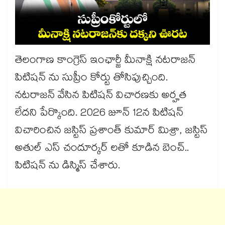
తెలంగాణ కాంగ్రెస్ ఇంఛార్జీ మీనాక్షి నటరాజన్
పిటిషన్ ను సుప్రీం కోర్టు తోసిపుచ్చింది.
నటరాజన్ వేసిన పిటిషన్ విచారణకు అర్హత
లేదని పేర్కొంది. 2026 జూన్ 12న పిటిషన్
విచారించిన జస్టిస్ ప్రశాంత్ కుమార్ మిశ్రా, జస్టిస్
అతుల్ ఎస్ చందూర్కర్ లతో కూడిన బెంచ్..
పిటిషన్ ను డిస్మిస్ చేశారు.