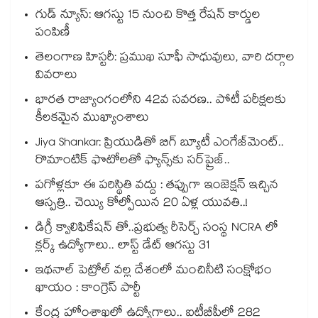
గుడ్ న్యూస్: ఆగస్టు 15 నుంచి కొత్త రేషన్ కార్డుల
పంపిణీ
తెలంగాణ హిస్టరీ: ప్రముఖ సూఫీ సాధువులు, వారి దర్గాల
వివరాలు
భారత రాజ్యాంగంలోని 42వ సవరణ.. పోటీ పరీక్షలకు
కీలకమైన ముఖ్యాంశాలు
Jiya Shankar: ప్రియుడితో బిగ్ బ్యూటీ ఎంగేజ్‌మెంట్..
రొమాంటిక్ ఫొటోలతో ఫ్యాన్స్⁬కు సర్‌ప్రైజ్..
పగోళ్లకూ ఈ పరిస్థితి వద్దు : తప్పుగా ఇంజెక్షన్ ఇచ్చిన
ఆస్పత్రి.. చెయ్యి కోల్పోయిన 20 ఏళ్ల యువతి..!
డిగ్రీ క్వాలిఫికేషన్ తో..ప్రభుత్వ రీసెర్చ్ సంస్థ NCRA లో
క్లర్క్ ఉద్యోగాలు.. లాస్ట్ డేట్ ఆగస్టు 31
ఇథనాల్ పెట్రోల్ వల్ల దేశంలో మంచినీటి సంక్షోభం
ఖాయం : కాంగ్రెస్ పార్టీ
కేంద్ర హోంశాఖలో ఉద్యోగాలు.. ఐటీబీపీలో 282