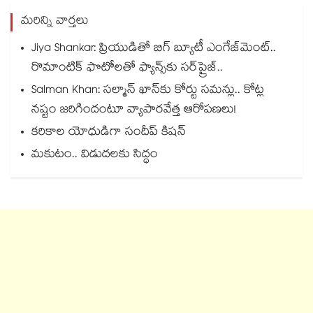
మరిన్ని వార్తలు
Jiya Shankar: ప్రియుడితో బిగ్ బ్యూటీ ఎంగేజ్‌మెంట్..
రొమాంటిక్ ఫొటోలతో ఫ్యాన్స్⁬కు సర్‌ప్రైజ్..
Salman Khan: సల్మాన్ ఖాన్‌కు కోర్టు సమన్లు.. కోట్ల
నష్టం జరిగిందంటూ వ్యాపారవేత్త ఆరోపణలు!
కరికాల యోధుడిగా సందీప్ కిషన్
మకుటం.. విడుదలకు సిద్ధం