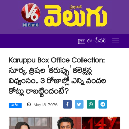
ఈ-పేపర్
Karuppu Box Office Collection:
సూర్య, త్రిషల 'కరుప్పు' కలెక్షన్ల
విధ్వంసం.. 3 రోజుల్లో ఎన్ని వందల
కోట్లు రాబట్టిందంటే?
May 18, 2026
టాకీస్