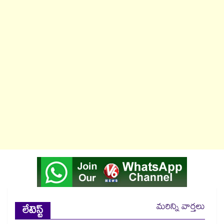
మరిన్ని వార్తలు
లేటెస్ట్