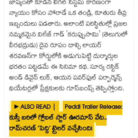
జాప్యంతో కూడిన లీగల్ సిస్టమ్ కారణంగా
న్యాయం కోసం పోరాడే ఒక తండ్రి, కూతురు తీవ్ర
ఇబ్బందులు పడతారు. అలాంటి పరిస్థితుల్లో ప్రజల
నమ్మకమైన విలేజ్ గాడ్ 'కరుప్పుసామి' (తెలుగులో
వీరభద్రుడు) దైవ రూపం దాల్చి లాయర్
శరవణన్‌గా కోర్టులోకి అడుగుపెట్టి దుర్మార్గుల
భరతం పట్టడమే ఈ సినిమా కథ. సూర్య రస్టిక్
అండ్ డివైన్ లుక్, ఆయన పవర్‌ఫుల్ పర్ఫార్మెన్స్
థియేటర్లలో ప్రేక్షకులకు గూస్‌బంప్స్ తెప్పిస్తోంది.
►ALSO READ |
Peddi Trailer Release:
కుస్తీ బరిలో గ్లోబల్ స్టార్ ఊరమాస్ వేట..
రామ్‌చరణ్ ‘పెద్ది’ ట్రైలర్ వచ్చేసింది!