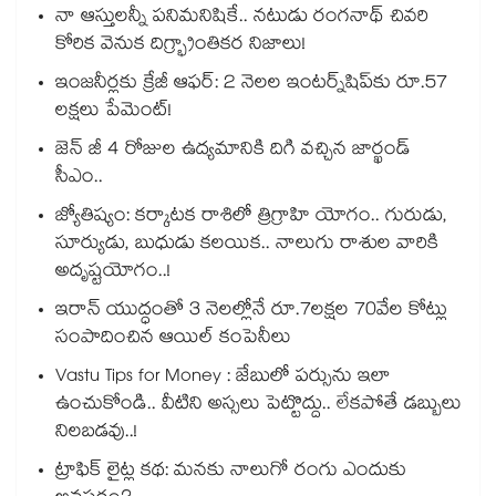
నా ఆస్తులన్నీ పనిమనిషికే.. నటుడు రంగనాథ్ చివరి
కోరిక వెనుక దిగ్భ్రాంతికర నిజాలు!
ఇంజనీర్లకు క్రేజీ ఆఫర్: 2 నెలల ఇంటర్న్‌షిప్‌కు రూ.57
లక్షలు పేమెంట్!
జెన్ జీ 4 రోజుల ఉద్యమానికి దిగి వచ్చిన జార్ఖండ్
సీఎం..
జ్యోతిష్యం: కర్కాటక రాశిలో త్రిగ్రాహి యోగం.. గురుడు,
సూర్యుడు, బుధుడు కలయిక.. నాలుగు రాశుల వారికి
అదృష్టయోగం..!
ఇరాన్ యుద్ధంతో 3 నెలల్లోనే రూ.7లక్షల 70వేల కోట్లు
సంపాదించిన ఆయిల్ కంపెనీలు
Vastu Tips for Money : జేబులో పర్సును ఇలా
ఉంచుకోండి.. వీటిని అస్సలు పెట్టొద్దు.. లేకపోతే డబ్బులు
నిలబడవు..!
ట్రాఫిక్ లైట్ల కథ: మనకు నాలుగో రంగు ఎందుకు