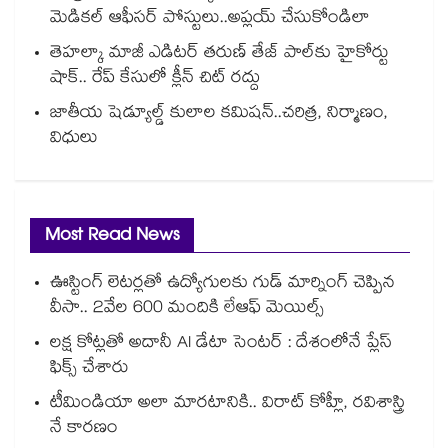
మెడికల్ ఆఫీసర్ పోస్టులు..అప్లయ్ చేసుకోండిలా
తెహల్కా మాజీ ఎడిటర్ తరుణ్ తేజ్ పాల్⁭కు హైకోర్టు
షాక్.. రేప్ కేసులో క్లీన్ చిట్ రద్దు
జాతీయ షెడ్యూల్డ్ కులాల కమిషన్..చరిత్ర, నిర్మాణం,
విధులు
Most Read News
ఊస్టింగ్ లెటర్లతో ఉద్యోగులకు గుడ్ మార్నింగ్ చెప్పిన
వీసా.. 2వేల 600 మందికి లేఆఫ్ మెయిల్స్
లక్ష కోట్లతో అదానీ AI డేటా సెంటర్ : దేశంలోనే ప్లేస్
ఫిక్స్ చేశారు
టీమిండియా అలా మారటానికి.. విరాట్ కోహ్లీ, రవిశాస్త్రి
నే కారణం