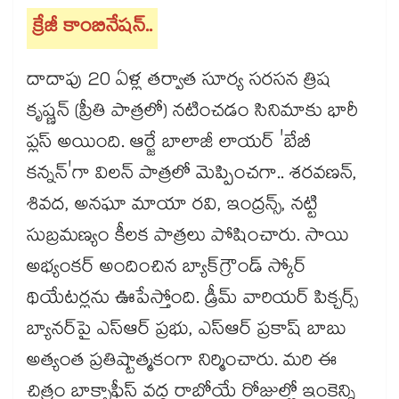
క్రేజీ కాంబినేషన్..
దాదాపు 20 ఏళ్ల తర్వాత సూర్య సరసన త్రిష
కృష్ణన్ (ప్రీతి పాత్రలో) నటించడం సినిమాకు భారీ
ప్లస్ అయింది. ఆర్జే బాలాజీ లాయర్ 'బేబీ
కన్నన్'గా విలన్ పాత్రలో మెప్పించగా.. శరవణన్,
శివద, అనఘా మాయా రవి, ఇంద్రన్స్, నట్టి
సుబ్రమణ్యం కీలక పాత్రలు పోషించారు. సాయి
అభ్యంకర్ అందించిన బ్యాక్‌గ్రౌండ్ స్కోర్
థియేటర్లను ఊపేస్తోంది. డ్రీమ్ వారియర్ పిక్చర్స్
బ్యానర్‌పై ఎస్ఆర్ ప్రభు, ఎస్ఆర్ ప్రకాష్ బాబు
అత్యంత ప్రతిష్టాత్మకంగా నిర్మించారు. మరి ఈ
చిత్రం బాక్సాఫీస్ వద్ద రాబోయే రోజుల్లో ఇంకెన్ని