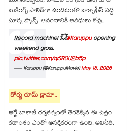
ముగిసినప్పటికీ, సోమవారం (వీక్ డేస్) కూడా
బుకింగ్స్ సాలిడ్‌గా ఉండటంతో బాక్సాఫీస్ వద్ద
సూర్య ఫ్యాన్స్ ఆనందానికి అవధులు లేవు..
Record machine! 💥
#Karuppu
opening
weekend gross.
pic.twitter.com/qrSR0U2b5p
— Karuppu (@KaruppuMovie)
May 18, 2026
కోర్టు రూమ్ డ్రామా..
ఆర్జే బాలాజీ దర్శకత్వంలో తెరకెక్కిన ఈ చిత్రం
కథాంశం ఎంతో ఆసక్తికరంగా ఉంది. అవినీతి,