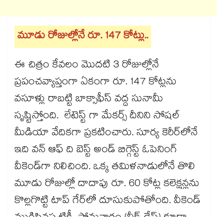
మూడు రోజుల్లోనే రూ. 147 కోట్లు..
ఈ చిత్రం కేవలం మొదటి 3 రోజుల్లోనే
ప్రపంచవ్యాప్తంగా ఏకంగా రూ. 147 కోట్లను
వసూళ్లు రాబట్టి బాక్సాఫీస్ వద్ద సునామీ
సృష్టిస్తోంది. లేటెస్ట్ గా మేకర్స్ దీనిని సోషల్
మీడియా వేదికగా ప్రకటించారు. సూర్య కెరీర్‌లోనే
ఇది వన్ ఆఫ్ ది బెస్ట్ అండ్ బిగ్గెస్ట్ ఓపెనింగ్
వీకెండ్‌గా నిలిచింది. ఒక్క తమిళనాడులోనే తొలి
మూడు రోజుల్లో దాదాపు రూ. 60 కోట్ల కలెక్షన్లను
కొల్లగొట్టి టాప్ గేర్‌లో దూసుకుపోతోంది. వీకెండ్