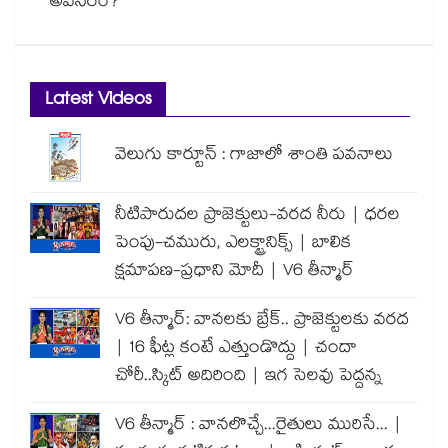
అవసరం?
Latest Videos
వెలుగు కార్టూన్ : గాజాలో శాంతి పవనాలు
నీటిపారుదల ప్రాజెక్టులు-వరద నీరు | ధరల
పెంపు-చమురు, ఎలక్ట్రానిక్స్ | బాలిక
క్షమాపణ-ప్రధాని మోదీ | V6 తీన్మార్
V6 తీన్మార్: వానలకు బ్రేక్.. ప్రాజెక్టులకు వరద
| 16 ఫీట్ల కంటే ఎత్తుండొద్దు | చందా
చోరీ..స్కిట్ అదిరింది | ఇగ సెలవు పెద్దన్న
V6 తీన్మార్ : వానలొచ్చే...రైతులు మురిసే... |