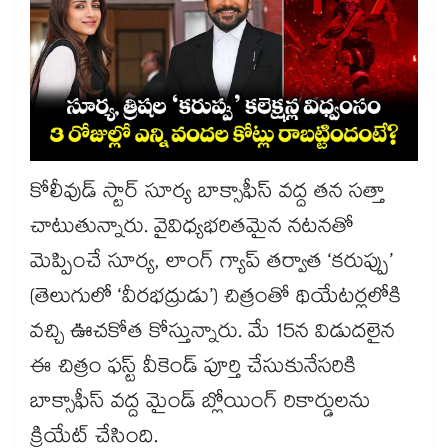
కోలీవుడ్ స్టార్ సూర్య బాక్సాఫీస్ వద్ద తన సత్తా
చాటుతున్నారు. వైవిధ్యభరితమైన నటనతో
మెప్పించే సూర్య, లాంగ్ గ్యాప్ తర్వాత ‘కరుప్పు’
(తెలుగులో ‘వీరభద్రుడు’) చిత్రంతో థియేటర్లలోకి
వచ్చి ఊచకోత కోస్తున్నారు. మే 15న విడుదలైన
ఈ చిత్రం ఫస్ట్ వీకెండ్ పూర్తి చేసుకునేసరికి
బాక్సాఫీస్ వద్ద మైండ్ బ్లోయింగ్ రికార్డులను
క్రియేట్ చేసింది.