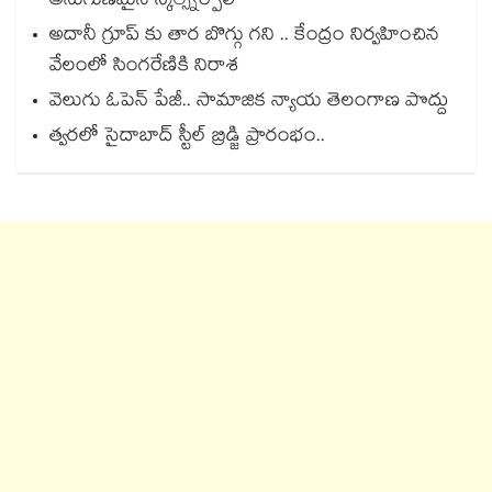
అనుగుణమైన స్కిల్స్నేర్పాలి
అదానీ గ్రూప్ కు తార బొగ్గు గని .. కేంద్రం నిర్వహించిన
వేలంలో సింగరేణికి నిరాశ
వెలుగు ఓపెన్ పేజీ.. సామాజిక న్యాయ తెలంగాణ పొద్దు
త్వరలో సైదాబాద్ స్టీల్ బ్రిడ్జి ప్రారంభం..