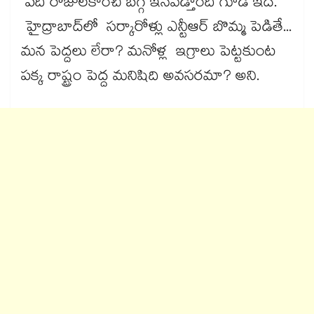
పది రోజులకాంచి బగ్గ ఇనవడ్తాంది గూడ ఇదే.
హైద్రాబాద్​లో సర్కారోళ్లు ఎన్టీఆర్ బొమ్మ పెడితే...
మన పెద్దలు లేరా? మనోళ్ల ఇగ్రాలు పెట్టకుంట
పక్క రాష్ట్రం పెద్ద మనిషిది అవసరమా? అని.