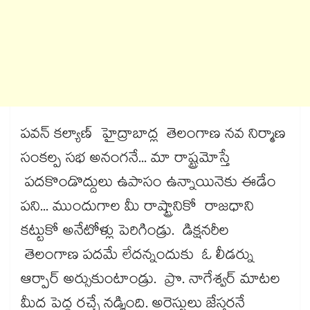
పవన్ కల్యాణ్ హైద్రాబాద్ల తెలంగాణ నవ నిర్మాణ
సంకల్ప సభ అనంగనే... మా రాష్ట్రమోస్తే
పదకొండొద్దులు ఉపాసం ఉన్నాయినెకు ఈడేం
పని... ముందుగాల మీ రాష్ట్రానికో రాజధాని
కట్టుకో అనేటోళ్లు పెరిగిండ్రు. డిక్షనరీల
తెలంగాణ పదమే లేదన్నందుకు ఓ లీడర్ను
ఆర్పార్ అర్సుకుంటాండ్రు. ప్రొ. నాగేశ్వర్ మాటల
మీద పెద్ద రచ్చే నడ్శింది. అరెస్టులు జేస్తరనే