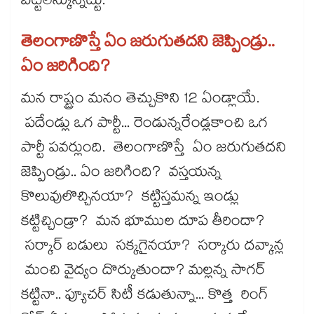
బట్టలేస్కున్నట్టు.
తెలంగాణొస్తే ఏం జరుగుతదని జెప్పిండ్రు..
ఏం జరిగింది?
మన రాష్ట్రం మనం తెచ్చుకొని 12 ఏండ్లాయే.
పదేండ్లు ఒగ పార్టీ... రెండున్నరేండ్లకాంచి ఒగ
పార్టీ పవర్లుంది. తెలంగాణొస్తే ఏం జరుగుతదని
జెప్పిండ్రు.. ఏం జరిగింది? వస్తయన్న
కొలువులొచ్చినయా? కట్టిస్తమన్న ఇండ్లు
కట్టిచ్చిండ్రా? మన భూముల దూప తీరిందా?
సర్కార్ బడులు సక్కగైనయా? సర్కారు దవ్కాన్ల
మంచి వైద్యం దొర్కుతుందా? మల్లన్న సాగర్
కట్టినా.. ఫ్యూచర్ సిటీ కడుతున్నా... కొత్త రింగ్