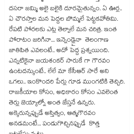
దసరా జమ్మి అలై బలైకి దూరమైతున్నం. ఏ ఊర్ల..
ఏ చౌరస్తాల మన పెద్దల బొమ్మలే పెట్టకవోతిమి.
రేపటి పోరలకు ఎట్ల తెల్వాలే మన చరిత్ర. ఇంత
పోరాటం జరిగినా... ఇన్నెండ్లైనా తెలంగాణ
జాతిపిత ఎవలంటే.. అదో పెద్ద ప్రశ్నయింది.
ఎన్నటికైనా జయశంకర్ సారుకే గా గౌరవం
ఉంటదన్కుంటే.. లేలే మా కేసీఆర్ సారే అని
ఒగలు.. ఇంకొందరి పేర్లు గూడ ముంగటికి తెచ్చిరి.
రాజకీయాల కోసం, అధికారం కోసం ఎవలెంత
తెర్లు జెయ్యాల్నో అంత జేస్తనే ఉన్నరు.
అక్కెరున్నప్పుడే అస్తిత్వం, ఆత్మగౌరవం
అనడమంటే... పండుగొచ్చినప్పుడే కొత్త