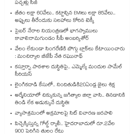
పచ్చళ్లు సీజ్
జీతం లక్షా 60వేలు.. కట్టాల్సిన EMIలు లక్షా 85వేలు..
అప్పులు తీరేందుకు సలహాలు కోరిన టెక్కీ
సైబర్ నేరాల నియంత్రణలో భాగస్వాములు
కావాలి:రామగుండం సీపీ అంబర్కిశోర్‌‌‌‌‌‌‌‌‌‌‌‌‌‌‌‌
వేలం లేకుండా సింగరేణికి బొగ్గు బ్లాక్‌‌‌‌‌‌‌‌లు కేటాయించారు
: మంచిర్యాల బీజేపీ నేత రఘునాథ్
కస్తూర్బా పాఠశాల దుస్థితిపై.. ఎమ్మెల్యే మందుల సామేల్
సీరియస్
లైంగికదాడి కేసులో.. నిందితుడికి20ఏండ్ల జైలు శిక్ష
అర్మేనియాలో చిక్కుకున్న జగిత్యాల జిల్లా వాసి.. తినడానికి
తిండి లేక అడుక్కునే దుస్థితి!
వ్యాసాశ్రమంలో అక్రమాలపై సిట్‌‌‌‌‌‌‌‌‌‌‌‌‌‌‌‌‌‌‌‌‌‌‌‌‌‌‌‌‌‌‌‌ విచారణ జరపాలి
పిచ్చెక్కిస్తున్న గోల్డ్ ర్యాలీ.. హైదరాబాదులో రూ.2వేల
900 పెరిగిన తులం రేటు