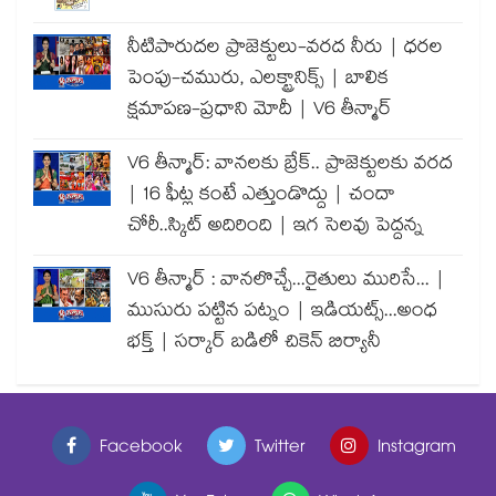
నీటిపారుదల ప్రాజెక్టులు-వరద నీరు | ధరల
పెంపు-చమురు, ఎలక్ట్రానిక్స్ | బాలిక
క్షమాపణ-ప్రధాని మోదీ | V6 తీన్మార్
V6 తీన్మార్: వానలకు బ్రేక్.. ప్రాజెక్టులకు వరద
| 16 ఫీట్ల కంటే ఎత్తుండొద్దు | చందా
చోరీ..స్కిట్ అదిరింది | ఇగ సెలవు పెద్దన్న
V6 తీన్మార్ : వానలొచ్చే...రైతులు మురిసే... |
ముసురు పట్టిన పట్నం | ఇడియట్స్...అంధ
భక్త్ | సర్కార్ బడిలో చికెన్ బిర్యానీ
Facebook
Twitter
Instagram