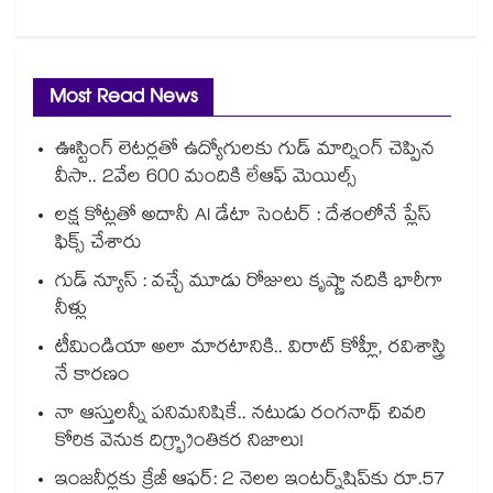
Most Read News
ఊస్టింగ్ లెటర్లతో ఉద్యోగులకు గుడ్ మార్నింగ్ చెప్పిన
వీసా.. 2వేల 600 మందికి లేఆఫ్ మెయిల్స్
లక్ష కోట్లతో అదానీ AI డేటా సెంటర్ : దేశంలోనే ప్లేస్
ఫిక్స్ చేశారు
గుడ్ న్యూస్ : వచ్చే మూడు రోజులు కృష్ణా నదికి భారీగా
నీళ్లు
టీమిండియా అలా మారటానికి.. విరాట్ కోహ్లీ, రవిశాస్త్రి
నే కారణం
నా ఆస్తులన్నీ పనిమనిషికే.. నటుడు రంగనాథ్ చివరి
కోరిక వెనుక దిగ్భ్రాంతికర నిజాలు!
ఇంజనీర్లకు క్రేజీ ఆఫర్: 2 నెలల ఇంటర్న్‌షిప్‌కు రూ.57