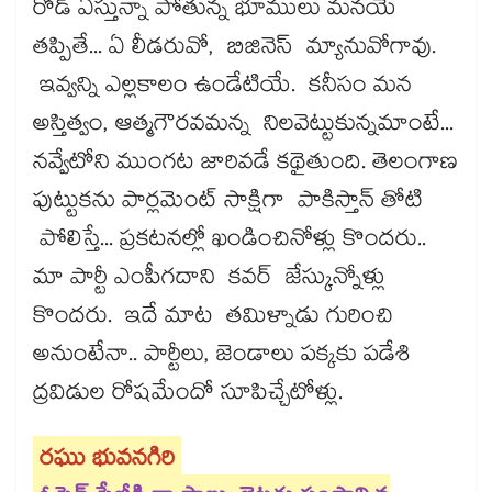
రోడ్ ఏస్తున్నా పోతున్న భూములు మనయే
తప్పితే... ఏ లీడరువో, బిజినెస్ మ్యానువోగావు.
ఇవ్వన్ని ఎల్లకాలం ఉండేటియే. కనీసం మన
అస్తిత్వం, ఆత్మగౌరవమన్న నిలవెట్టుకున్నమాంటే...
నవ్వేటోని ముంగట జారివడే కథైతుంది. తెలంగాణ
పుట్టుకను పార్లమెంట్ సాక్షిగా పాకిస్తాన్ తోటి
పోలిస్తే... ప్రకటనల్లో ఖండించినోళ్లు కొందరు..
మా పార్టీ ఎంపీగదాని కవర్ జేస్కున్నోళ్లు
కొందరు. ఇదే మాట తమిళ్నాడు గురించి
అనుంటేనా.. పార్టీలు, జెండాలు పక్కకు పడేశి
ద్రవిడుల రోషమేందో సూపిచ్చేటోళ్లు.
రఘు భువనగిరి