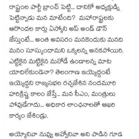
రాష్ట్రంల పార్టీ బ్రాంచ్ పెట్టి... దానికో అధ్యక్షుడ్ని
పెట్టిన్నాడు మన మాటేంది? మహారాష్ట్రలకు
ఆరొందల కార్లు ఏస్కోని అప్ అండ్ డౌన్
జేస్తుంటే... అంత అవసరం మనకెందుకు మనది
మనం సూస్కుందామని ఒక్కలన్న అనకపోయిరి.
ఎట్టికైన మట్టికైన మనోడే ఉండాలన్న మాట
యాదిలేకుండెనా? తెలంగాణ ఇయ్యెద్దంటే
ఇయ్యెద్దని రాజ్యసభల రచ్చజేశిన నందమూరి
హరిక్రిష్ణ కాలం జేస్తే... మన సీఎం, మంత్రులు
పోవుడేగాదు... అధికార లాంఛనాలతో ఆఖరి
కార్యం జేశిండ్రు.
అయ్యోనివా నువ్వు అవ్వోనివా అని పాడిన గూడ