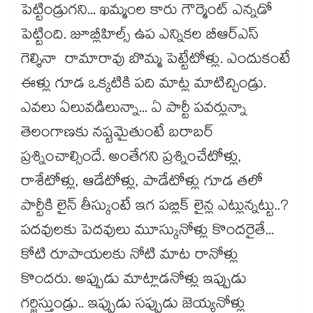
పెట్టిండ్రుగని... ఖమ్మంల కారు గౌర్మెంట్ ఎన్నడో
పెట్టింది. జూబ్లీహిల్స్ ఉప ఎన్నికల బీఆర్ఎస్
గెల్శినా రామారావు బొమ్మ పెట్టేటోళ్లు. ఎందుకంటే
ఈళ్లు గూడ ఒక్కటికి పది మాట్ల మాటిచ్చిండ్రు.
ఎవలు ఏలువడిలున్నా... ఏ పార్టీ పవర్లున్నా
తెలంగాణకు నష్టమైతుంటే బరాబర్
ప్రశ్నించాల్సిందే. అంతేగని ప్రశ్నించేటోళ్లు,
రాశేటోళ్లు, ఆడేటోళ్లు, పాడేటోళ్లు గూడ తలో
పార్టీకి లైన్ తీస్కుంటే ఇగ పబ్లిక్ లైన్ల ఎట్లున్నట్టు..?
పదవులకు పెదవులు మూస్కునోళ్లు కొందరైతే...
కోటి రూపాయలకు నోటి మాట రానోళ్లు
కొందరు. అప్పుడు మాట్లాడనోళ్లు ఇప్పుడు
గర్జిస్తుండ్రు.. ఇప్పుడు సప్పుడు జెయ్యనోళ్లు