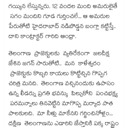
గయ్యిన లేస్తున్నరు. 12 వందల మంది అమరులైతే
సగం మందిని గూడ గుర్తించలే... ఆ అమరుల
పేరుతోటి హైదరాబాద్ నడిబొడ్డన బంగ్లా కట్టిస్తే..
దాని కాంట్రాక్టర్ గారిది ఆంధ్రా.
తెలంగాణ ప్రాజెక్టులకు వ్యతిరేకంగా జలదీక్ష
జేశిన జగన్ సారుతోటి.. మన కాళేశ్వరం
ప్రాజెక్టుకు కొబ్బరి కాయలు కొట్టిచ్చిన గొప్పగ
చరిత్ర మనది. తెలంగాణ వచ్చినందుకు ఉపాసం
ఉన్న లీడర్ను ప్రగతి భవన్కు పిల్సుకోని పంచభక్ష్య
పరమన్నాలు తినవెట్టిన మాగొప్ప మర్యాద పాత
పాలకులది. మా నీళ్లు మాకేనని గర్జించినోళ్లం...
దక్షిణ తెలంగాణను ఎడారిని జేస్తానికి పక్క రాష్ట్రం