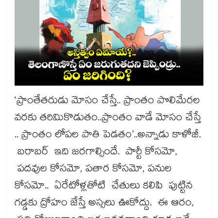
‘ప్రాంతేతరుడు మోసం చేస్తే.. ప్రాంతం పొలిమేరల
వరకు తరిమికొడుతం..ప్రాంతం వాడే మోసం చేస్తే
.. ప్రాంతం లోపల పాతి పెడతం’..అన్నాడు కాళోజీ.
బరాబర్ ఇది జరగాల్సిందే. పార్టీ కోసమో,
పదవుల కోసమో, పతార కోసమో, పనుల
కోసమో.. ఏరేటోళ్లతోటి చేతులు కలిపి పుట్టిన
గడ్డకు ద్రోహం జేస్తే అస్సలు ఊకోద్దు. ఈ ఆరం,