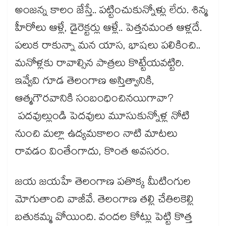
అంజన్న కాలం జేస్తే.. పట్టించుకున్నోళ్లు లేరు. శిన్మ
హీరోలు ఆళ్లే, డైరెక్టర్లు ఆళ్లే.. పెత్తనమంత ఆళ్లదే.
పలుక రాకున్నా మన యాస, భాషలు పలికించి..
మనోళ్లకు రావాల్సిన పాత్రలు కొట్టేయవట్టిరి.
ఇవ్వేవి గూడ తెలంగాణ అస్తిత్వానికి,
ఆత్మగౌరవానికి సంబంధించినయిగావా?
పదవుల్లుండి పెదవులు మూసుకున్నోళ్ల నోటి
నుంచి మల్లా ఉద్యమకాలం నాటి మాటలు
రావడం వింతేంగాదు, కొంత అవసరం.
జయ జయహే తెలంగాణ పతొక్క మీటింగుల
మోగుతాంది వాజీవే. తెలంగాణ తల్లి చేతిలకెల్లి
బతుకమ్మ వోయింది. వందల కోట్లు పెట్టి కొత్త