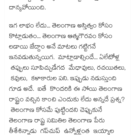
దాన్కవోయింది.
ఇగ లాభం లేదు... తెలంగాణ అస్తిత్వం కోసం
కొట్లాడుతం... తెలంగాణ ఆత్మగౌరవం కోసం
లడాయి జేద్దాం అనే మాటలు గట్టిగనే
ఇనవడుతున్నయిగ. మాట్లాడాల్సిందే... ఏలేటోళ్ల
తప్పులు సూపిచ్చుడేగద మేధావులు, రచయితలు,
కవులు, కళాకారుల పని. ఇప్పుడు నడుస్తుంది
గూడ అదే. ఐతే కొందరికి ఈ సోయి తెలంగాణ
రాష్ట్రం వచ్చిన కాంచి ఎందుకు లేదు అన్నదే ప్రశ్న?
తెలంగాణ కోసమే పుట్టిందని చెప్పుకునే
తెలంగాణ రాష్ట్ర సమితిల తెలంగాణ పేరు
తీశేశిన్నాడు గప్​చుప్ ఉన్నోళ్లంత ఇయ్యాల