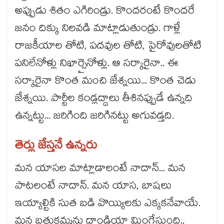
అప్పుడు శితం ఎగిరిండ్రు. కొందరంటే కొందరే
జనం దిక్కు నిలవడి మాట్లాడుతుండ్రు. గాళ్లే
రాజకీయాల తోటి, పదవుల తోటి, పైరోవులతోటి
పనిలేనోళ్లు నిఖార్సైనోళ్లు. ఆ సర్కారైనా.. ఈ
సర్కారైనా కొంత మంచి జేశ్నయి... కొంత చెడు
జేశ్నయి. పార్టీల కండ్లద్దాలు తీశినప్పుడే ఉన్నది
ఉన్నట్టు... జరిగింది జరిగినట్టు అగువడ్తది.
తెర్లు జేస్తనే ఉన్నరు
మన యాసల మాట్లాడాలంటే నాదాన్... మన
పాటలంటే నాదాన్. మన యాస, బాషలు
ఇయ్యాల్టికి సుత బడి వొయ్యిలకు ఎక్కకనేవాయే.
మన బతుకమ్మను దాండియా మింగేస్తుంది..