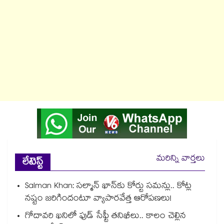
మరిన్ని వార్తలు
లేటెస్ట్
Salman Khan: సల్మాన్ ఖాన్‌కు కోర్టు సమన్లు.. కోట్ల
నష్టం జరిగిందంటూ వ్యాపారవేత్త ఆరోపణలు!
గోదావరి ఖనిలో ఫుడ్ సేఫ్టీ తనిఖీలు.. కాలం చెల్లిన