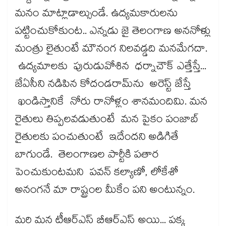
మనం మాట్లాడాల్సుండే. ఉద్యమకారులను
పట్టించుకోకుంట.. ఎన్నడు జై తెలంగాణ అననోళ్లు
మంత్రు లైతుంటే మౌనంగ నిలవడ్డది మనమేగదా.
ఉద్యమాలకు పురుడువోశిన ధర్నాచౌక్ ఎత్తేస్తే...
జేఏసీని నడిపిన కోదండరామ్​ను అరెస్ట్ జేస్తే
ఖండిస్తానికే నోరు రానోళ్లం శానమందిమి. మన
రైతులు తిప్పలవడుతుంటే మన పైకం పంజాబ్
రైతులకు పంచుతుంటే ఇదేందని అడిగితే
బాగుండే. తెలంగాణల పార్టీకి పతార
పెంచుకుంటమని పవన్ కల్యాణో, లోకేశో
అనంగనే మా రాష్ట్రంల మీకేం పని అంటున్నం.
మరి మన టీఆర్ఎస్ బీఆర్ఎస్ అయి... పక్క