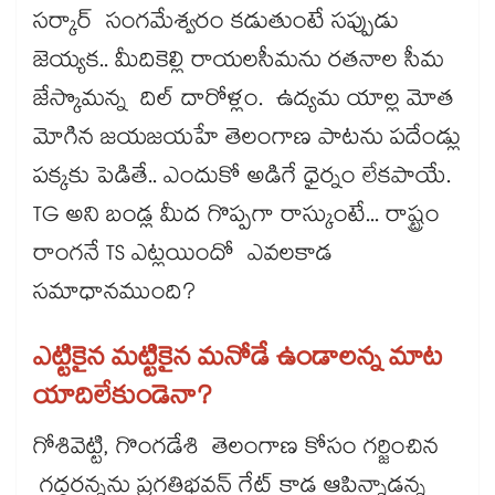
సర్కార్ సంగమేశ్వరం కడుతుంటే సప్పుడు
జెయ్యక.. మీదికెల్లి రాయలసీమను రతనాల సీమ
జేస్కొమన్న దిల్ దారోళ్లం. ఉద్యమ యాల్ల మోత
మోగిన జయజయహే తెలంగాణ పాటను పదేండ్లు
పక్కకు పెడితే.. ఎందుకో అడిగే ధైర్నం లేకపాయే.
TG అని బండ్ల మీద గొప్పగా రాస్కుంటే... రాష్ట్రం
రాంగనే TS ఎట్లయిందో ఎవలకాడ
సమాధానముంది?
ఎట్టికైన మట్టికైన మనోడే ఉండాలన్న మాట
యాదిలేకుండెనా?
గోశివెట్టి, గొంగడేశి తెలంగాణ కోసం గర్జించిన
గద్దరన్నను ప్రగతిభవన్ గేట్ కాడ ఆపిన్నాడన్న