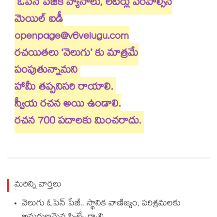
ఓపెన్​ పేజీకి వ్యాసాలు, లెటర్లు పంపాల్సిన
మెయిల్​ ఐడీ
openpage@v6velugu.com
రచయితలు ‘వెలుగు’ కు మాత్రమే
పంపుతున్నామని
హామీ తప్పనిసరి రాయాలి.
స్వీయ రచన అయి ఉండాలి.
రచన 700 పదాలకు మించరాదు.
మరిన్ని వార్తలు
వెలుగు ఓపెన్ పేజీ.. స్థానిక వాణిజ్యం, పరిశ్రమలకు