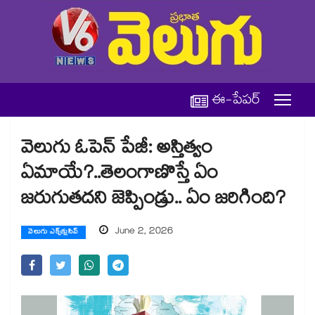
ఈ-పేపర్
వెలుగు ఓపెన్ పేజీ: అస్తిత్వం
ఏమాయే?..తెలంగాణొస్తే ఏం
జరుగుతదని జెప్పిండ్రు.. ఏం జరిగింది?
June 2, 2026
వెలుగు ఎక్స్‌క్లుసివ్