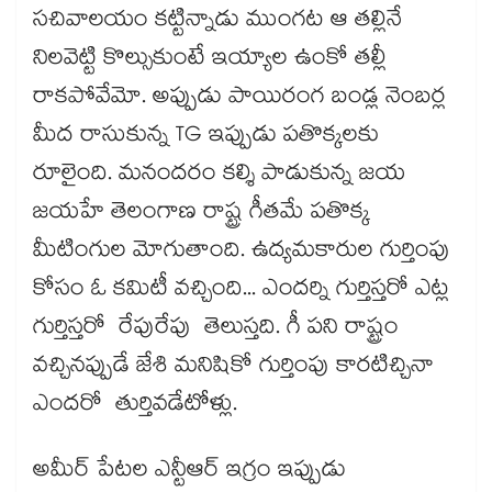
సచివాలయం కట్టిన్నాడు ముంగట ఆ తల్లినే
నిలవెట్టి కొల్సుకుంటే ఇయ్యాల ఉంకో తల్లీ
రాకపోవేమో. అప్పుడు పాయిరంగ బండ్ల నెంబర్ల
మీద రాసుకున్న TG ఇప్పుడు పతొక్కలకు
రూలైంది. మనందరం కల్శి పాడుకున్న జయ
జయహే తెలంగాణ రాష్ట్ర గీతమే పతొక్క
మీటింగుల మోగుతాంది. ఉద్యమకారుల గుర్తింపు
కోసం ఓ కమిటీ వచ్చింది... ఎందర్ని గుర్తిస్తరో ఎట్ల
గుర్తిస్తరో రేపురేపు తెలుస్తది. గీ పని రాష్ట్రం
వచ్చినప్పుడే జేశి మనిషికో గుర్తింపు కారటిచ్చినా
ఎందరో తుర్తివడేటోళ్లు.
అమీర్ పేటల ఎన్టీఆర్ ఇగ్రం ఇప్పుడు