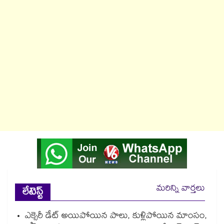
మరిన్ని వార్తలు
లేటెస్ట్
ఎక్సైరీ డేట్ అయిపోయిన పాలు, కుళ్లిపోయిన మాంసం,