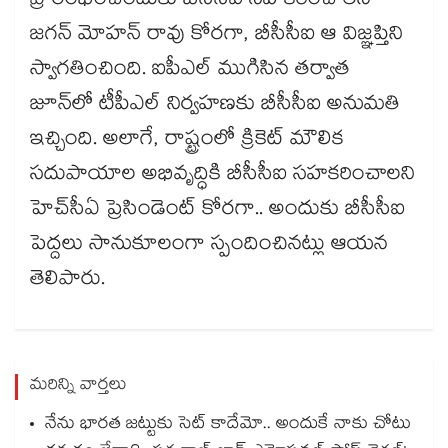
ప్రారంభించేందుకు బీసీసీఐ స‌హ‌క‌రించాల‌ని
జ‌గ‌న్ మోహ‌న్ రావు కోర‌గా, బీసీసీఐ ఆ విజ్ఞప్తిని
స్వాగతించింది. ఐపీఎల్ ముగిసిన త‌ర్వాత‌
జూన్‌లో టీపీఎల్ నిర్వహ‌ణ‌కు బీసీసీఐ అనుమ‌తి
ఇచ్చింది. అలాగే, రాష్ట్రంలో క్రికెట్ మౌలిక
స‌దుపాయాల అభివృద్ధికి బీసీసీఐ స‌హ‌క‌రించాల‌ని
హెచ్‌సీఏ ప్రెసిండెంట్ కోరగా.. అందుకు బీసీసీఐ
పెద్దలు సానుకూలంగా స్పందించినట్లు ఆయన
తెలిపారు.
మరిన్ని వార్తలు
నేను భారత జట్టుకు సెట్ కాదేమో.. అందుకే నాకు చోటు