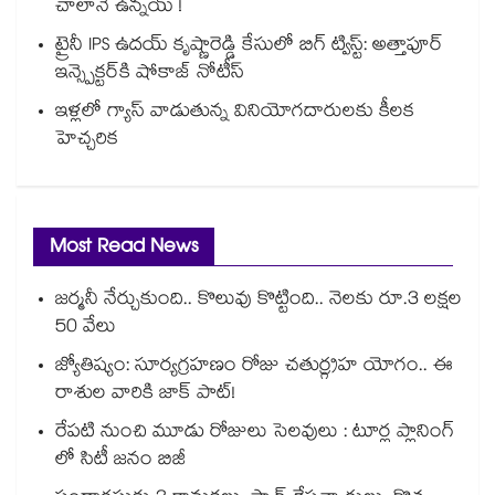
చాలానే ఉన్నయ్ !
ట్రైనీ IPS ఉదయ్ కృష్ణారెడ్డి కేసులో బిగ్ ట్విస్ట్: అత్తాపూర్
ఇన్స్పెక్టర్‎కి షోకాజ్ నోటీస్
ఇళ్లలో గ్యాస్ వాడుతున్న వినియోగదారులకు కీలక
హెచ్చరిక
Most Read News
జర్మనీ నేర్చుకుంది.. కొలువు కొట్టింది.. నెలకు రూ.3 లక్షల
50 వేలు
జ్యోతిష్యం: సూర్యగ్రహణం రోజు చతుర్గ్రహ యోగం.. ఈ
రాశుల వారికి జాక్ పాట్!
రేపటి నుంచి మూడు రోజులు సెలవులు : టూర్ల ప్లానింగ్
లో సిటీ జనం బిజీ