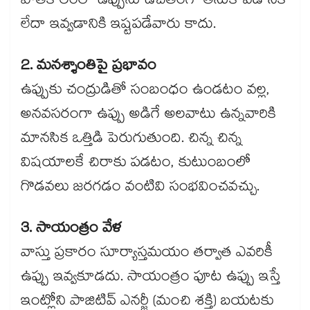
పాతకాలంలో ఉప్పును ఉచితంగా తీసుకోవడానికి
లేదా ఇవ్వడానికి ఇష్టపడేవారు కాదు.
2. మనశ్శాంతిపై ప్రభావం
ఉప్పుకు చంద్రుడితో సంబంధం ఉండటం వల్ల,
అనవసరంగా ఉప్పు అడిగే అలవాటు ఉన్నవారికి
మానసిక ఒత్తిడి పెరుగుతుంది. చిన్న చిన్న
విషయాలకే చిరాకు పడటం, కుటుంబంలో
గొడవలు జరగడం వంటివి సంభవించవచ్చు.
3. సాయంత్రం వేళ
వాస్తు ప్రకారం సూర్యాస్తమయం తర్వాత ఎవరికీ
ఉప్పు ఇవ్వకూడదు. సాయంత్రం పూట ఉప్పు ఇస్తే
ఇంట్లోని పాజిటివ్ ఎనర్జీ (మంచి శక్తి) బయటకు