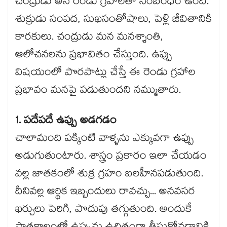
చంద్రుడు అనే రెండు గ్రహాలతో సంబంధం ఉంది.
శుక్రుడు సంపద, సుఖసంతోషాలు, పెళ్లి జీవితానికి
కారకులు. చంద్రుడు మన మనశ్శాంతి,
ఆలోచనలను ప్రభావితం చేస్తుంది. ఉప్పు
విషయంలో పొరపాట్లు చేస్తే ఈ రెండు గ్రహాల
ప్రభావం మనపై పడుతుందని నమ్ముతారు.
1. పదేపదే ఉప్పు అడగడం
చాలామంది పక్కింటి వాళ్ళను ఎక్కువగా ఉప్పు
అడుగుతుంటారు. శాస్త్రం ప్రకారం ఇలా చేయడం
వల్ల జాతకంలో శుక్ర గ్రహం బలహీనపడుతుంది.
దీనివల్ల ఆర్థిక ఇబ్బందులు రావచ్చు... అనవసర
ఖర్చులు పెరిగి, పొదుపు తగ్గుతుంది. అందుకే