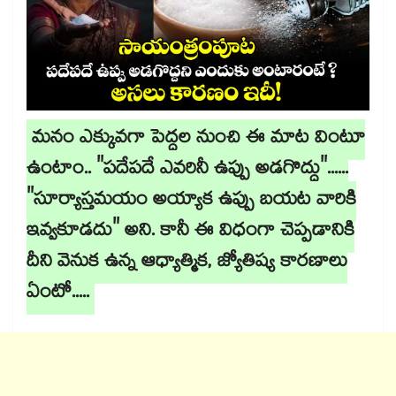
మనం ఎక్కువగా పెద్దల నుంచి ఈ మాట వింటూ
ఉంటాం.. "పదేపదే ఎవరినీ ఉప్పు అడగొద్దు"......
"సూర్యాస్తమయం అయ్యాక ఉప్పు బయట వారికి
ఇవ్వకూడదు" అని. కానీ ఈ విధంగా చెప్పడానికి
దీని వెనుక ఉన్న ఆధ్యాత్మిక, జ్యోతిష్య కారణాలు
ఏంటో.....