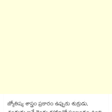
జ్యోతిష్య శాస్త్రం ప్రకారం ఉప్పుకు శుక్రుడు,