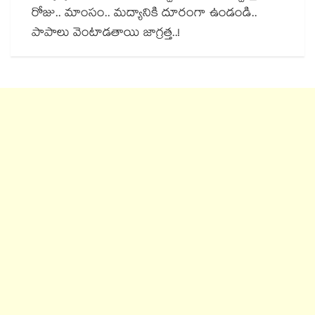
రోజు.. మాంసం.. మద్యానికి దూరంగా ఉండండి..
పాపాలు వెంటాడతాయి జాగ్రత్త..!