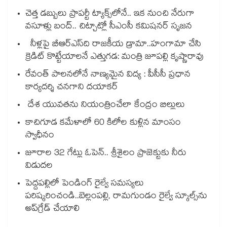
చెత్త డబ్బులు ప్రాపర్టీ ట్యాక్స్⁭లోనే.. ఇక నుంచి నేరుగా
వసూళ్లు బంద్.. చిట్చాట్లో సీఎంసీ కమిషనర్ సృజన
నీళ్లపై బీఆర్ఎస్‌‌‌‌ది రాజకీయ డ్రామా..హంగామా చేసి
క్రెడిట్ కొట్టేయాలనే ఎత్తుగడ: మంత్రి జూపల్లి కృష్ణారావు
రేవంత్‌‌ పాలనలోనే నాణ్యమైన విద్య : పీసీసీ ప్రధాన
కార్యదర్శి చనగాని దయాకర్
దేశ యువతను నియంత్రించేలా కేంద్రం బిల్లులు
కాచిగూడ కమేళాలో 60 కిలోల కుళ్లిన మాంసం
స్వాధీనం
జూరాల 32 గేట్లు ఓపెన్.. శ్రీశైలం ప్రాజెక్టుకు నీరు
విడుదల
పెద్దపల్లిలో పెండింగ్ రైల్వే సమస్యలు
పరిష్కరించండి..బెల్లంపల్లి, రామగుండం రైల్వే స్కూల్స్‌‌ను
అప్‌‌గ్రేడ్ చేయాలి