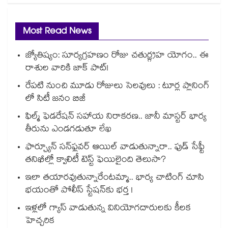
Most Read News
జ్యోతిష్యం: సూర్యగ్రహణం రోజు చతుర్గ్రహ యోగం.. ఈ
రాశుల వారికి జాక్ పాట్!
రేపటి నుంచి మూడు రోజులు సెలవులు : టూర్ల ప్లానింగ్
లో సిటీ జనం బిజీ
ఫిల్మ్ ఫెడరేషన్ సహాయ నిరాకరణ.. జానీ మాస్టర్ భార్య
తీరును ఎండగడుతూ లేఖ
ఫార్చ్యూన్ సన్‌ఫ్లవర్ ఆయిల్ వాడుతున్నారా.. ఫుడ్ సేఫ్టీ
తనిఖీల్లో క్వాలిటీ టెస్ట్ ఫెయిలైంది తెలుసా?
ఇలా తయారవుతున్నారేంటమ్మా.. భార్య చాటింగ్ చూసి
భయంతో పోలీస్ స్టేషన్⁫కు భర్త !
ఇళ్లలో గ్యాస్ వాడుతున్న వినియోగదారులకు కీలక
హెచ్చరిక