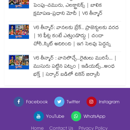
పెంపు-చమురు, ఎలక్ట్రానిక్స్ | బాలిక
క్షమాపణ-ప్రధాని మోదీ | V6 తీన్మార్
V6 తీన్మార్: వానలకు బ్రేక్.. ప్రాజెక్టులకు వరద
| 16 ఫీట్ల కంటే ఎత్తుండొద్దు | చందా
చోరీ..స్కిట్ అదిరింది | ఇగ సెలవు పెద్దన్న
V6 తీన్మార్ : వానలొచ్చే...రైతులు మురిసే... |
ముసురు పట్టిన పట్నం | ఇడియట్స్...అంధ
భక్త్ | సర్కార్ బడిలో చికెన్ బిర్యానీ
Facebook
Twitter
Instagram
YouTube
WhatsApp
Home
Contact Us
Privacy Policy