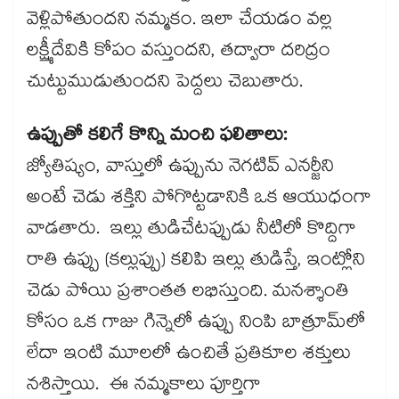
వెళ్లిపోతుందని నమ్మకం. ఇలా చేయడం వల్ల
లక్ష్మీదేవికి కోపం వస్తుందని, తద్వారా దరిద్రం
చుట్టుముడుతుందని పెద్దలు చెబుతారు.
ఉప్పుతో కలిగే కొన్ని మంచి ఫలితాలు:
జ్యోతిష్యం, వాస్తులో ఉప్పును నెగటివ్ ఎనర్జీని
అంటే చెడు శక్తిని పోగొట్టడానికి ఒక ఆయుధంగా
వాడతారు. ఇల్లు తుడిచేటప్పుడు నీటిలో కొద్దిగా
రాతి ఉప్పు (కల్లుప్పు) కలిపి ఇల్లు తుడిస్తే, ఇంట్లోని
చెడు పోయి ప్రశాంతత లభిస్తుంది. మనశ్శాంతి
కోసం ఒక గాజు గిన్నెలో ఉప్పు నింపి బాత్రూమ్‌లో
లేదా ఇంటి మూలలో ఉంచితే ప్రతికూల శక్తులు
నశిస్తాయి. ఈ నమ్మకాలు పూర్తిగా