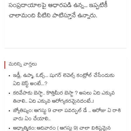
సంప్రదాయాలపై ఆధారపడి ఉన్న... ఇప్పటికీ
చాలామంది వీటిని పాటిస్తూనే ఉన్నారు.
మరిన్ని వార్తలు
ఇడ్లీ, ఉప్మా, ఓట్స్... షుగర్ లెవెల్స్ కంట్రోల్ చేసేందుకు
ఏది బెస్ట్ అంటే...?
కరివేపాకు బెస్టా.. కొత్తిమీర బెస్టా ? అసలు ఏది ఎక్కువ
తినాలి.. ఏది ఎక్కువ ఆరోగ్యకరమైనదంటే..!
జ్యోతిష్యం: ఆగస్టు 9 చాలా పవర్ఫుల్ డే .. ఆరోజు ఏ రాశి
వారు ఏం చేయాలి..
ఆధ్యాత్మికం: ఆదివారం ( ఆగస్టు 9) చాలా విశిష్టమైన