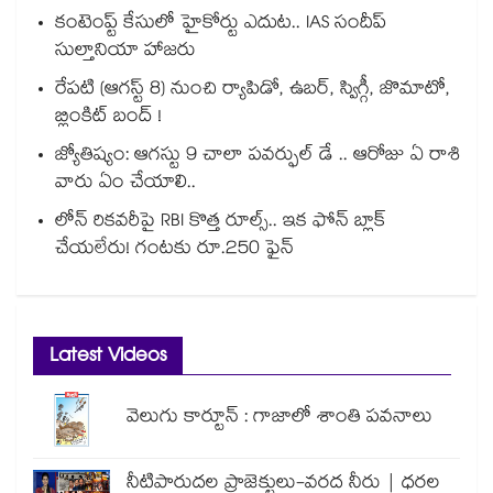
కంటెంప్ట్ కేసులో హైకోర్టు ఎదుట.. IAS సందీప్
సుల్తానియా హాజరు
రేపటి (ఆగస్ట్ 8) నుంచి ర్యాపిడో, ఉబర్, స్విగ్గీ, జొమాటో,
బ్లింకిట్ బంద్ !
జ్యోతిష్యం: ఆగస్టు 9 చాలా పవర్ఫుల్ డే .. ఆరోజు ఏ రాశి
వారు ఏం చేయాలి..
లోన్ రికవరీపై RBI కొత్త రూల్స్.. ఇక ఫోన్ బ్లాక్
చేయలేరు! గంటకు రూ.250 ఫైన్
Latest Videos
వెలుగు కార్టూన్ : గాజాలో శాంతి పవనాలు
నీటిపారుదల ప్రాజెక్టులు-వరద నీరు | ధరల