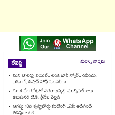
మరిన్ని వార్తలు
లేటెస్ట్
మన బౌలర్లు ఫెయిల్.. లంక భారీ స్కోర్.. రవీందు,
సోనాల్‌‌‌‌, నిషాన్ హాఫ్ సెంచరీలు
రూ.4 వేల కోట్లతో నగరాభివృద్ధి..మున్సిపల్‌‌ శాఖ
కమిషనర్‌‌ టి.కె. శ్రీదేవి వెల్లడి
ఆగస్టు 13న కృష్ణాబోర్డు మీటింగ్ ..ఏపీ అడిగిందే
తడవుగా ఓకే