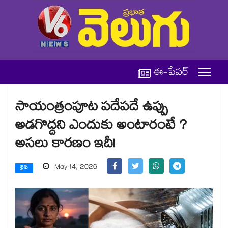
ఈ-పేపర్
సాయంత్రంపూట పదేపదే ఉప్పు
అడగొద్దని ఎందుకు అంటారంటే ?
అసలు కారణం ఇదీ!
May 14, 2026
లైఫ్