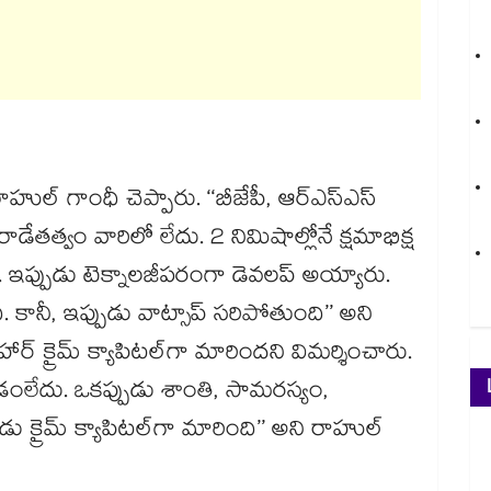
హుల్ గాంధీ చెప్పారు. ‘‘బీజేపీ, ఆర్ఎస్ఎస్
డేతత్వం వారిలో లేదు. 2 నిమిషాల్లోనే క్షమాభిక్ష
. ఇప్పుడు టెక్నాలజీపరంగా డెవలప్ అయ్యారు.
 కానీ, ఇప్పుడు వాట్సాప్ సరిపోతుంది’’ అని
ర్ క్రైమ్ క్యాపిటల్​గా మారిందని విమర్శించారు.
వడంలేదు. ఒకప్పుడు శాంతి, సామరస్యం,
ుడు క్రైమ్ క్యాపిటల్​గా మారింది’’ అని రాహుల్