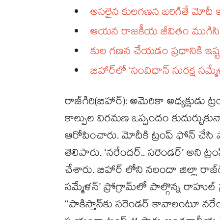
అసలైన కులగణన జరిగితే మోదీ 
ఆయన రాజకీయ జీవితం ముగిసి
కుల గణన చేయడం ప్రధానికి ఇష్ట
బిహార్​లో ‘సంవిధాన్ సురక్ష సమ్
రాజ్​గిరి(బిహార్​): అమెరికా అధ్యక్షుడు ట
కాల్పుల విరమణ ఒప్పందం కుదుర్చుకున్నా
ఆరోపించారు. మోదీకి ట్రంప్ ఫోన్ చేసి ప
తెలిపారు. ‘నరేందర్.. సరెండర్’ అని ట్ర
చేశారు. బిహార్ లోని నలందా జిల్లా రాజ్​
సమ్మేళన్’ ప్రోగ్రామ్​లో పాల్గొన్న రా
‘‘పాకిస్తాన్​కు సరెండర్ కావాలంటూ నర