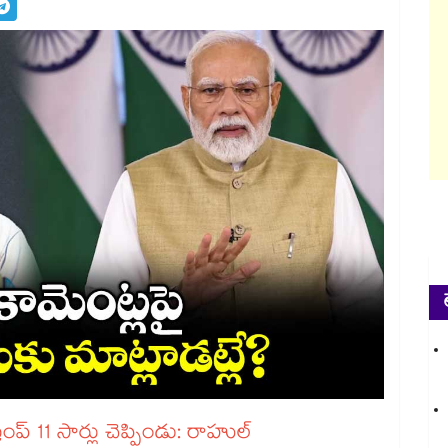
ంప్ 11 సార్లు చెప్పిండు: రాహుల్