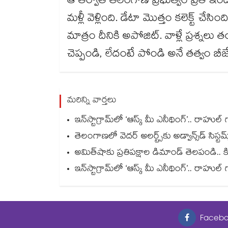
ఆ తర్వాతే తెలంగాణ ప్రభుత్వం ప్రతి ఇంట
మళ్లీ వెళ్లింది. డేటా మొత్తం కలెక్ట్ చేస
మాత్రం దీనికి అపోజిట్. వాళ్లే ప్రశ్నలు
చెప్పండి, లేదంటే పోండి అనే తత్వం బీజ
మరిన్ని వార్తలు
ఇన్‌‌‌‌స్టాగ్రామ్‌‌‌‌లో ‘ఆస్క్ మీ ఎనీథింగ్’.. రాహుల్
తెలంగాణలో వెదర్ అలర్ట్స్‌‌‌‌‌‌‌‌‌‌‌‌‌‌‌‌కు అడ్వాన్స్‌‌‌‌‌‌‌‌
అమిత్‌‌‌‌షాకు ప్రతిపక్షాల డిమాండ్‌‌‌‌ తెలపండ
ఇన్‌‌‌‌స్టాగ్రామ్‌‌‌‌లో ‘ఆస్క్ మీ ఎనీథింగ్’.. రాహుల్
Facebo