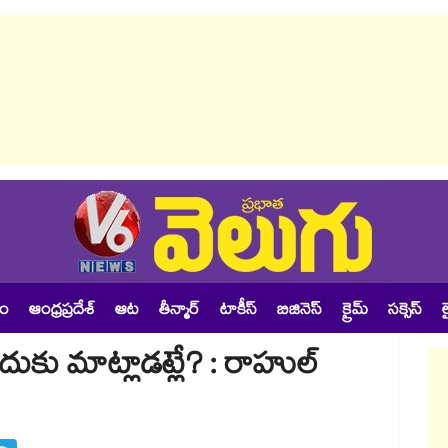
శం
ఆంధ్రప్రదేశ్
ఆట
తీన్మార్
టాకీస్
బిజినెస్
క్రైమ్
సక్సెస్
ల
దుకు మాట్లాడట్లే? : రాహుల్