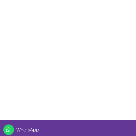
WhatsApp