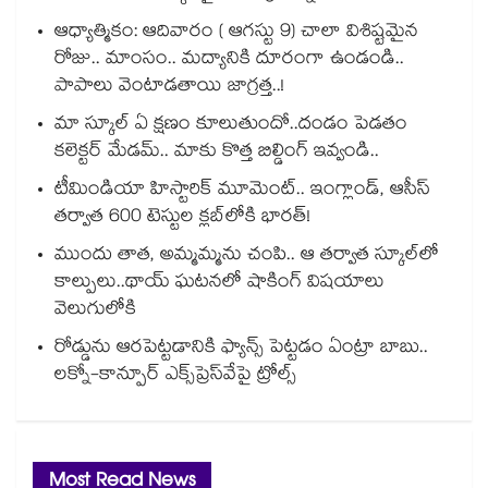
ఆధ్యాత్మికం: ఆదివారం ( ఆగస్టు 9) చాలా విశిష్టమైన
రోజు.. మాంసం.. మద్యానికి దూరంగా ఉండండి..
పాపాలు వెంటాడతాయి జాగ్రత్త..!
మా స్కూల్ ఏ క్షణం కూలుతుందో..దండం పెడతం
కలెక్టర్ మేడమ్.. మాకు కొత్త బిల్డింగ్ ఇవ్వండి..
టీమిండియా హిస్టారిక్ మూమెంట్.. ఇంగ్లాండ్, ఆసీస్
తర్వాత 600 టెస్టుల క్లబ్‌లోకి భారత్!
ముందు తాత, అమ్మమ్మను చంపి.. ఆ తర్వాత స్కూల్‌లో
కాల్పులు..థాయ్ ఘటనలో షాకింగ్ విషయాలు
వెలుగులోకి
రోడ్డును ఆరపెట్టడానికి ఫ్యాన్స్ పెట్టడం ఏంట్రా బాబు..
లక్నో-కాన్పూర్ ఎక్స్‌ప్రెస్‌వేపై ట్రోల్స్
Most Read News