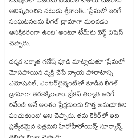
నేపథ్యంలో టీజర్‌‌‌‌‌‌‌‌ను విడుదల చేశారు. టీజర్‌‌‌‌‌‌‌‌ను
ఆవిష్కరించిన నటుడు శ్రీకాంత్‌‌‌‌.. ‘ప్రేమలో జరిగే
సంఘటనలను లీగల్ డ్రామాగా మలచడం
ఆసక్తికరంగా ఉంది’ అంటూ టీమ్‌‌‌‌కు బెస్ట్ విషెస్
చెప్పారు.
దర్శక నిర్మాత గణేష్ పూడి మాట్లాడుతూ ‘ప్రేమలో
మోసపోయిన వ్యక్తి చేసే న్యాయ పోరాటాన్ని
ఎమోషనల్‌‌‌‌, ఎంటర్‌‌‌‌‌‌‌‌టైన్మెంట్‌‌‌‌తో కూడిన లీగల్‌‌‌‌
డ్రామాగా తెరకెక్కించాం. బ్రేకప్ తర్వాత జరిగే
రివేంజ్‌‌‌‌ అనే అంశం ప్రేక్షకులకు కొత్త అనుభూతిని
పంచుతుంది’ అని చెప్పారు. తమ కెరీర్‌‌‌‌‌‌‌‌లో ఇది
ప్రత్యేకమైన చిత్రమని హీరోహీరోయిన్స్‌‌‌‌ సూర్యాన్ష్‌‌‌‌,