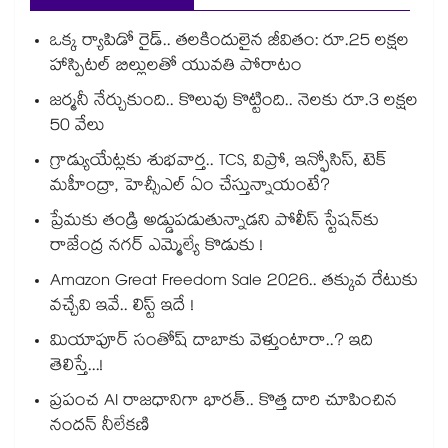
ఒక్క ర్యాపిడో రైడ్.. తలకిందులైన జీవితం: రూ.25 లక్షల
హాస్పిటల్ బిల్లులతో యువతి పోరాటం
జర్మనీ నేర్చుకుంది.. కొలువు కొట్టింది.. నెలకు రూ.3 లక్షల
50 వేలు
గ్రాడ్యుయేట్లకు శుభవార్త.. TCS, విప్రో, ఇన్ఫోసిస్, టెక్
మహీంద్రా, హెచ్సీఎల్ ఏం చేస్తున్నాయంటే?
ప్రేమకు తండ్రి అడ్డుపడుతున్నాడని పోలీస్ స్టేషన్⁪కు
రాజేంద్ర నగర్ ఎమ్మెల్యే కొడుకు !
Amazon Great Freedom Sale 2026.. తక్కువ రేటుకు
వచ్చేవి ఇవే.. లిస్ట్ ఇదే !
మియాపూర్ సంతోష్ దాబాకు వెళ్తుంటారా..? ఇది
తెలిస్తే...!
ప్రపంచ AI రాజధానిగా భారత్.. కొత్త దారి చూపించిన
నందన్ నీలేకణి