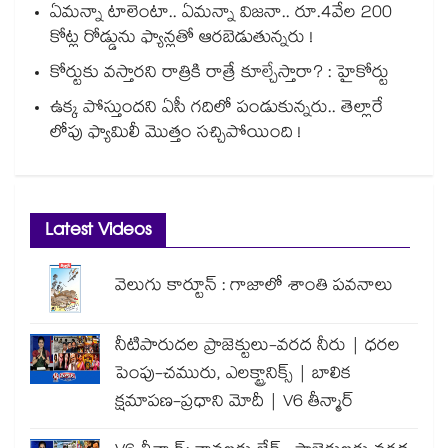
ఏమన్నా టాలెంటా.. ఏమన్నా విజనా.. రూ.4వేల 200
కోట్ల రోడ్డును ఫ్యాన్లతో ఆరబెడుతున్నరు !
కోర్టుకు వస్తారని రాత్రికి రాత్రే కూల్చేస్తారా? : హైకోర్టు
ఉక్క పోస్తుందని ఏసీ గదిలో పండుకున్నరు.. తెల్లారే
లోపు ఫ్యామిలీ మొత్తం సచ్చిపోయింది !
Latest Videos
వెలుగు కార్టూన్ : గాజాలో శాంతి పవనాలు
నీటిపారుదల ప్రాజెక్టులు-వరద నీరు | ధరల
పెంపు-చమురు, ఎలక్ట్రానిక్స్ | బాలిక
క్షమాపణ-ప్రధాని మోదీ | V6 తీన్మార్