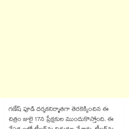
గణేష్ పూడి దర్శకనిర్మాతగా తెరకెక్కించిన ఈ
చిత్రం జులై 17న ప్రేక్షకుల ముందుకొస్తోంది. ఈ