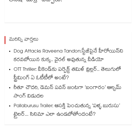
తనిషా మిశ్రా చెప్పారు.
మరిన్ని వార్తలు
Dog Attacks Raveena Tandon:స్టేజీపైనే హీరోయిన్⁬ని
కరవబోయిన కుక్క.. వైరల్ అవుతున్న వీడియో
OTT Thriller: వీకెండ్‌కు పర్ఫెక్ట్ తమిళ్ థ్రిల్లర్.. తెలుగులో
స్ట్రీమింగ్ ఏ ఓటీటీలో అంటే?
రీతూ చౌదరి, డెమన్ పవన్ జంటగా ‘బంగారం’ ఆల్బమ్
సాంగ్ విడుదల
Pallaburusu Trailer: ఆసక్తి పెంచుతున్న ‘పళ్ళ బురుసు’
ట్రైలర్... సినిమా ఎలా ఉండబోతోందంటే?