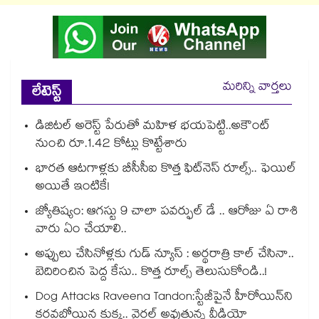
మరిన్ని వార్తలు
లేటెస్ట్
డిజిటల్ అరెస్ట్ పేరుతో మహిళ భయపెట్టి..అకౌంట్
నుంచి రూ.1.42 కోట్లు కొట్టేశారు
భారత ఆటగాళ్లకు బీసీసీఐ కొత్త ఫిట్‌నెస్ రూల్స్.. ఫెయిల్
అయితే ఇంటికే!
జ్యోతిష్యం: ఆగస్టు 9 చాలా పవర్ఫుల్ డే .. ఆరోజు ఏ రాశి
వారు ఏం చేయాలి..
అప్పులు చేసినోళ్లకు గుడ్ న్యూస్ : అర్థరాత్రి కాల్ చేసినా..
బెదిరించిన పెద్ద కేసు.. కొత్త రూల్స్ తెలుసుకోండి..!
Dog Attacks Raveena Tandon:స్టేజీపైనే హీరోయిన్⁬ని
కరవబోయిన కుక్క.. వైరల్ అవుతున్న వీడియో