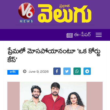
ఈ-పేపర్
ప్రేమలో మోసపోయానంటూ ‘ఒక కోర్టు
కేస్’
June 9, 2026
టాకీస్