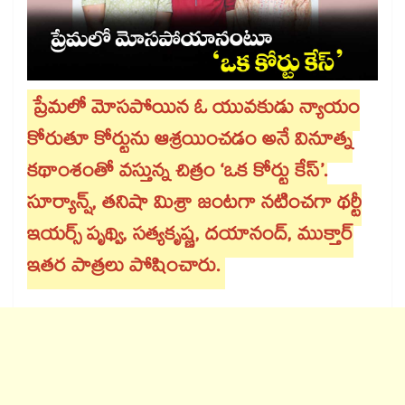
ప్రేమలో మోసపోయిన ఓ యువకుడు న్యాయం
కోరుతూ కోర్టును ఆశ్రయించడం అనే వినూత్న
కథాంశంతో వస్తున్న చిత్రం ‘ఒక కోర్టు కేస్’.
సూర్యాన్ష్, తనిషా మిశ్రా జంటగా నటించగా థర్టీ
ఇయర్స్ పృథ్వి, సత్యకృష్ణ, దయానంద్, ముక్తార్
ఇతర పాత్రలు పోషించారు.