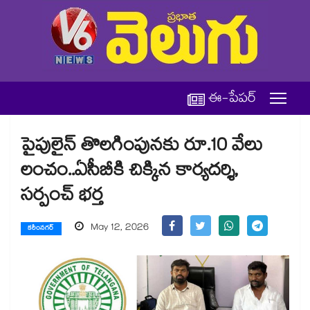
ఈ-పేపర్
పైపులైన్ తొలగింపునకు రూ.10 వేలు
లంచం..ఏసీబీకి చిక్కిన కార్యదర్శి,
సర్పంచ్ భర్త
May 12, 2026
కరీంనగర్