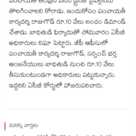
పంచాయతీ తరఫున వేసిన డ్రైనేజీ పైప్‌లైన్‌ను
తొలగించాలని కోరాడు. ఇందుకోసం పంచాయతీ
కార్యదర్శి రాజుగౌడ్ రూ.10 వేలు లంచం డిమాండ్
చేశాడు. బాధితుడి ఫిర్యాదుతో సోమవారం ఏసీబీ
అధికారులు నిఘా పెట్టారు. జీపీ ఆఫీసులో
పంచాయతీ కార్యదర్శి రాజుగౌడ్​, సర్పంచ్ భర్త
ఆంజనేయులు బాధితుడి నుంచి రూ.10 వేలు
తీసుకుంటుండగా అధికారులు పట్టుకున్నారు.
ఇద్దరిని ఏసీబీ కోర్టులో హాజరుపరిచారు.
మరిన్ని వార్తలు