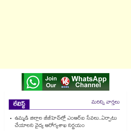
మరిన్ని వార్తలు
లేటెస్ట్
ఉమ్మడి జిల్లాల జీజీహెచ్‌‌ల్లో ఎంఆర్ఐ సేవలు..ఏర్పాటు
చేయాలని వైద్య ఆరోగ్యశాఖ నిర్ణయం