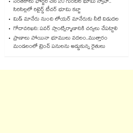
సంతకాలు ఫోర్జరీ చేసి 20 గుంటల భూమి స్వాహా..
సిరిసిల్లలో రిటైర్డ్ టీచర్ భూమి కబ్జా
మిడ్ మానేరు నుంచి లోయర్ మానేరుకు నీటి విడుదల
గోదావరిఖని: పవర్ ప్లాంట్నిర్మాణానికి చర్యలు చేపట్టాలి
ప్రాణాలు పోయినా భూములు వదలం..ముత్తారం
మండలంలో ట్రెంచ్ పనులను అడ్డుకున్న రైతులు