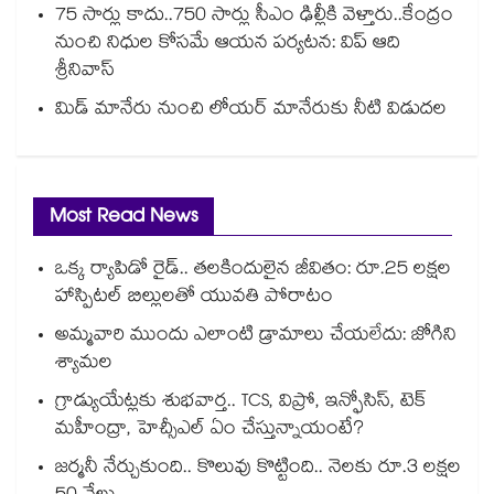
75 సార్లు కాదు..75‌‌‌‌‌‌‌‌0 సార్లు సీఎం ఢిల్లీకి వెళ్తారు..కేంద్రం
నుంచి నిధుల కోసమే ఆయన పర్యటన: విప్ ఆది
శ్రీనివాస్
మిడ్ మానేరు నుంచి లోయర్ మానేరుకు నీటి విడుదల
Most Read News
ఒక్క ర్యాపిడో రైడ్.. తలకిందులైన జీవితం: రూ.25 లక్షల
హాస్పిటల్ బిల్లులతో యువతి పోరాటం
అమ్మవారి ముందు ఎలాంటి డ్రామాలు చేయలేదు: జోగిని
శ్యామల
గ్రాడ్యుయేట్లకు శుభవార్త.. TCS, విప్రో, ఇన్ఫోసిస్, టెక్
మహీంద్రా, హెచ్సీఎల్ ఏం చేస్తున్నాయంటే?
జర్మనీ నేర్చుకుంది.. కొలువు కొట్టింది.. నెలకు రూ.3 లక్షల