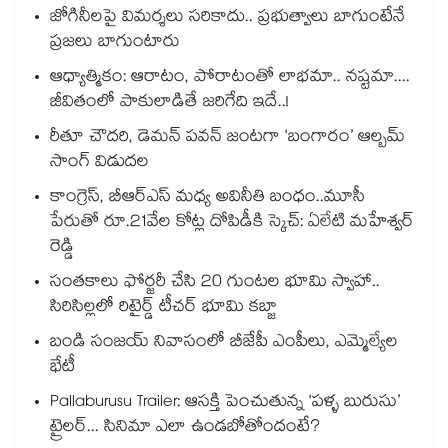
జోగినీలపై విమర్శలు సరికాదు.. ప్రభుత్వాలు బాగుంటేనే
ప్రజలు బాగుంటారు
ఆధ్యాత్మికం: ఆరాటం, పోరాటంతో లాభమా.. నష్టమా....
జీవితంలో పాకులాడితే జరిగేది ఇదే..!
రీతూ చౌదరి, డెమన్ పవన్ జంటగా ‘బంగారం’ ఆల్బమ్
సాంగ్ విడుదల
కాంగ్రెస్, బీఆర్ఎస్ మధ్య అవినీతి బంధం..మూసీ
పేరుతో రూ.21వేల కోట్ల దోపిడీకి స్కెచ్: ఏలేటి మహేశ్వర్
రెడ్డి
సంతకాలు ఫోర్జరీ చేసి 20 గుంటల భూమి స్వాహా..
సిరిసిల్లలో రిటైర్డ్ టీచర్ భూమి కబ్జా
బండి సంజయ్ నివాసంలో బీజేపీ ఎంపీలు, ఎమ్మెల్యేల
భేటీ
Pallaburusu Trailer: ఆసక్తి పెంచుతున్న ‘పళ్ళ బురుసు’
ట్రైలర్... సినిమా ఎలా ఉండబోతోందంటే?