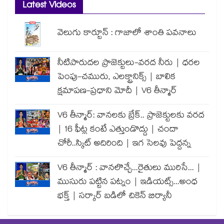
Latest Videos
వెలుగు కార్టూన్ : గాజాలో శాంతి పవనాలు
నీటిపారుదల ప్రాజెక్టులు-వరద నీరు | ధరల
పెంపు-చమురు, ఎలక్ట్రానిక్స్ | బాలిక
క్షమాపణ-ప్రధాని మోదీ | V6 తీన్మార్
V6 తీన్మార్: వానలకు బ్రేక్.. ప్రాజెక్టులకు వరద
| 16 ఫీట్ల కంటే ఎత్తుండొద్దు | చందా
చోరీ..స్కిట్ అదిరింది | ఇగ సెలవు పెద్దన్న
V6 తీన్మార్ : వానలొచ్చే...రైతులు మురిసే... |
ముసురు పట్టిన పట్నం | ఇడియట్స్...అంధ
భక్త్ | సర్కార్ బడిలో చికెన్ బిర్యానీ