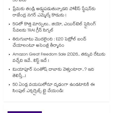
50 వేలు
ప్రేమకు తండ్రి అడ్డుపడుతున్నాడని పోలీస్ స్టేషన్⁪కు
రాజేంద్ర నగర్ ఎమ్మెల్యే కొడుకు !
5Gలో కొత్త మార్పులు.. జియో, ఎయిర్‌టెల్ స్లైసింగ్
సేవలకు TRAI గ్రీన్ సిగ్నల్
తిరుగుబాటు మొదలైంది : E20 పెట్రోల్ బంద్
చేయాలంటూ అసెంబ్లీ తీర్మానం
Amazon Great Freedom Sale 2026.. తక్కువ రేటుకు
వచ్చేవి ఇవే.. లిస్ట్ ఇదే !
మియాపూర్ సంతోష్ దాబాకు వెళ్తుంటారా..? ఇది
తెలిస్తే...!
50 ఏండ్ల వయసులోనూ దృఢంగా ఉండటానికి ఈ
సింపుల్ ఎక్సర్సైజ్స్ ట్రై చేయండి!