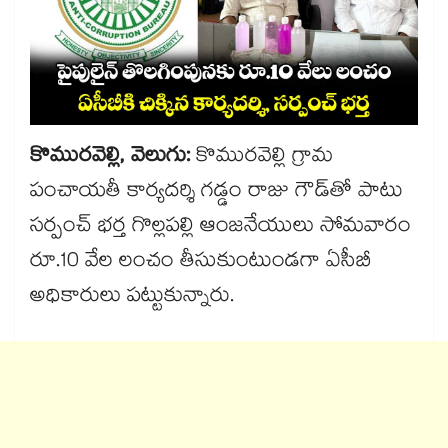
కొమురవెల్లి, వెలుగు:
కొమురవెల్లి గ్రామ
పంచాయతీ కార్యదర్శి గడ్డం రాజు గౌడ్‌తో పాటు
సర్పంచ్ భర్త గొల్లపల్లి ఆంజనేయులు సోమవారం
రూ.10 వేల లంచం తీసుకుంటుండగా ఏసీబీ
అధికారులు పట్టుకున్నారు.