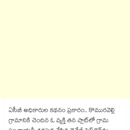
ఏసీబీ అధికారుల కథనం ప్రకారం.. కొమురవెల్లి
గ్రామానికి చెందిన ఓ వ్యక్తి తన ప్లాట్‌లో గ్రామ