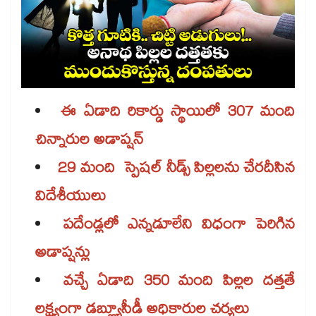
ఈ ఏడాది రికార్డు స్థాయిలో 307 మంది
చిన్నారుల అడాప్షన్
29 మంది స్పెషల్ నీడ్స్​ పిల్లలను చేరదీసిన
విదేశీయులు
పదేండ్లలో ఎన్నడూలేని విధంగా పెరిగిన
అడాప్షన్లు
వచ్చే ఏడాది 350 మంది పిల్లల దత్తతే
లక్ష్యంగా డబ్ల్యూసీడీ అధికారుల చర్యలు