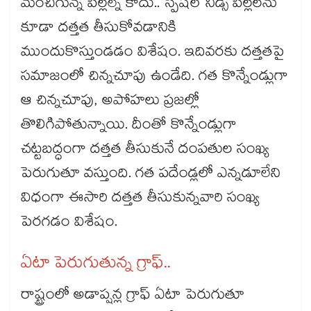
మంచిగున్న పిల్లల్నే కాదు.. స్పెషల్ నీడ్స్ పిల్లలను
కూడా దత్తత తీసుకోవడానికి
ముందుకొస్తుండడం విశేషం. ఇదివరకు దత్తతపై
సమాజంలో చిన్నచూపు ఉండేది. గత కొన్నేండ్లుగా
ఆ చిన్నచూపు, అపోహలు ప్రజల్లో
తొలిగిపోతున్నాయి. దీంతో కొన్నేండ్లుగా
చట్టబద్ధంగా దత్తత తీసుకునే దంపతుల సంఖ్య
పెరుగుతూ వస్తుంది. గత పదేండ్లలో ఎన్నడూలేని
విధంగా ఈసారి దత్తత తీసుకున్నవారి సంఖ్య
పెరగడం విశేషం.
ఏటా పెరుగుతున్న గ్రాఫ్..
రాష్ట్రంలో అడాప్షన్ల గ్రాఫ్ ఏటా పెరుగుతూ