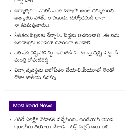
గోల్డ్ చోరీ
ఆధ్యాత్మికం: ఎవరికి ఎంత దక్కాలో అంతే దక్కుతుంది..
అత్యాశకు పోతే.. రావణుడు, దుర్యోధనుడి లాగా
నాశనమవుతారు..!
నీతికథ: పిల్లలకు నేర్పాలి.. పెద్దలు ఆచరించాలి ..ఈ ఐదు
అలవాట్లకు అందరూ దూరంగా ఉండాలి..
వరి వేసి నష్టపోవద్దు ..ఆరుతడి పంటలపై దృష్టి పెట్టండి..
మంత్రి కోమటిరెడ్డి
విద్యా వ్యవస్థను బలోపేతం చేయాలి..పీయూలో రెండో
రోజు జాతీయ సదస్సు
Most Read News
ఎగిరే ఎలక్ట్రిక్ వెహికల్ వచ్చేసింది.. ఇండియన్ యువ
ఇంజనీరు తయారు చేశాడు.. టెస్ట్ సక్సెస్ అయింది