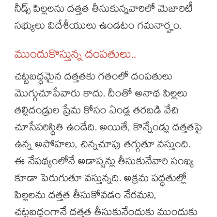
నీడ్స్ పిల్లలను దత్తత తీసుకున్నవారిలో మెజారిటీ
సభ్యులు విదేశీయులు ఉండటం గమనార్హం.
ముందుకొస్తున్న దంపతులు..
చట్టబద్ధమైన దత్తతకు గతంలో దంపతులు
మొగ్గుచూపేవారు కాదు. దీంతో అనాథ పిల్లలు
తల్లిదండ్రుల ప్రేమ కోసం ఏండ్ల తరబడి వేచి
చూసేపరిస్థితి ఉండేది. అయితే, కొన్నేండ్లు దత్తతపై
ఉన్న అపోహలు, చిన్నచూపు తగ్గుతూ వస్తుంది.
ఈ నేపథ్యంలోనే అడాప్షన్లు తీసుకునేవారి సంఖ్య
కూడా పెరుగుతూ వస్తున్నది. అక్రమ పద్ధతుల్లో
పిల్లలను దత్తత తీసుకోవడం నేరమని,
చట్టబద్ధంగానే దత్తత తీసుకునేందుకు ముందుకు