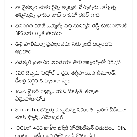
నా వైకల్యం చూసి రైడ్స్ క్యాన్సిల్ చేస్తున్నరు.. కన్నీళ్లు
తెప్పిస్తున్న హైదరాబాద్ రాపిడో రైడర్ గాథ
దివంగత మాజీ ఎమ్మెల్యే పెద్ద సుదర్శన్ రెడ్డి కుటుంబానికి
BRS భారీ ఆర్థిక సాయం
ఢిల్లీ పోలీసుల్లా ప్రవర్తించకు: సెక్యూరిటీ సిబ్బందిపై
ఆగ్రహం
పడిక్కల్‌‌ ప్రతాపం..ఇండియా తొలి ఇన్నింగ్స్‌‌లో 357/6
E20 దెబ్బకు పెట్రోల్ కార్లకు తగ్గిపోయిన డిమాండ్..
డీలర్ల దగ్గర కుప్పలుగా స్టాక్
Toxic ట్రైలర్ రివ్యూ.. యష్ ‘టాక్సిక్’ తర్వాత
ఏమైపోతాడో..!
Samantha: కన్నీళ్లు పెట్టుకున్న సమంత.. వైరల్ వీడియో
చూసి ఫ్యాన్స్ ఎమోషనల్!
IOCLలో 433 ఖాళీల భర్తీకి నోటిఫికేషన్ విడుదల.. 10th,
ఇంటర్, ఐటీఐ అర్హతతో జాబ్ కొట్టండి !