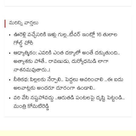
మరిన్ని వార్తలు
ఊరెళ్లి వచ్చేసరికి ఇళ్లు గుల్ల..టీచర్ ఇంట్లో 16 తులాల
గోల్డ్ చోరీ
ఆధ్యాత్మికం: ఎవరికి ఎంత దక్కాలో అంతే దక్కుతుంది..
అత్యాశకు పోతే.. రావణుడు, దుర్యోధనుడి లాగా
నాశనమవుతారు..!
నీతికథ: పిల్లలకు నేర్పాలి.. పెద్దలు ఆచరించాలి ..ఈ ఐదు
అలవాట్లకు అందరూ దూరంగా ఉండాలి..
వరి వేసి నష్టపోవద్దు ..ఆరుతడి పంటలపై దృష్టి పెట్టండి..
మంత్రి కోమటిరెడ్డి