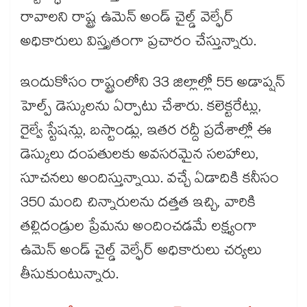
రావాలని రాష్ట్ర ఉమెన్ అండ్ చైల్డ్ వెల్ఫేర్
అధికారులు విస్తృతంగా ప్రచారం చేస్తున్నారు.
ఇందుకోసం రాష్ట్రంలోని 33 జిల్లాల్లో 55 అడాప్షన్
హెల్ప్ డెస్కులను ఏర్పాటు చేశారు. కలెక్టరేట్లు,
రైల్వే స్టేషన్లు, బస్టాండ్లు, ఇతర రద్దీ ప్రదేశాల్లో ఈ
డెస్కులు దంపతులకు అవసరమైన సలహాలు,
సూచనలు అందిస్తున్నాయి. వచ్చే ఏడాదికి కనీసం
350 మంది చిన్నారులను దత్తత ఇచ్చి, వారికి
తల్లిదండ్రుల ప్రేమను అందించడమే లక్ష్యంగా
ఉమెన్ అండ్ చైల్డ్ వెల్ఫేర్ అధికారులు చర్యలు
తీసుకుంటున్నారు.