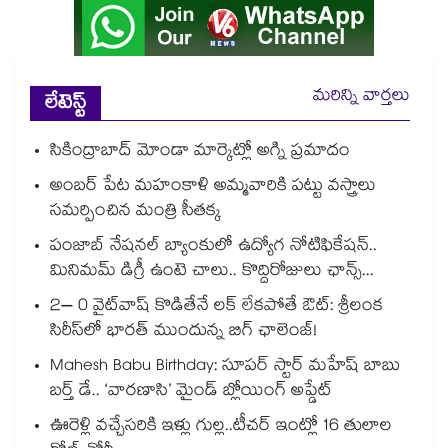
మరిన్ని వార్తలు
లేటెస్ట్
సికింద్రాబాద్ మోండా మార్కెట్లో అగ్ని ప్రమాదం
అంబర్ పేట మహంకాళి అమ్మవారికి పట్టు వస్త్రాలు
సమర్పించిన మంత్రి సీతక్క
పంజాబ్ నేషనల్ బ్యాంకులో ఉద్యోగ నోటిఫికేషన్..
మినిమమ్ డిగ్రీ ఉంటె చాలు.. కొద్దిరోజులు ఛాన్స్...
2– 0 వైట్‌వాష్ కొడితేనే లక్ లేకపోతే ఔట్: శ్రీలంక
సిరీస్‌లో భారత్ ముందున్న బిగ్ ఛాలెంజ్!
Mahesh Babu Birthday: సూపర్ స్టార్ మహేష్ బాబు
బర్త్ డే.. ‘వారణాసి’ మైండ్ బ్లోయింగ్ అప్డేట్
ఊరెళ్లి వచ్చేసరికి ఇళ్లు గుల్ల..టీచర్ ఇంట్లో 16 తులాల