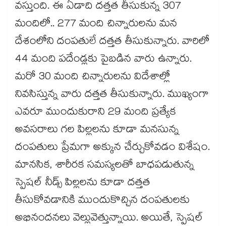
వస్తుంది. ఈ ఏడాది దత్తత తీసుకున్న 307
మందిలో.. 277 మంది చిన్నారులను మన
దేశంలోని దంపతులే దత్తత తీసుకున్నారు. వారిలో
44 మంది పదేండ్లకు పైబడిన వారు ఉన్నారు.
మరో 30 మంది చిన్నారులను విదేశాల్లో
నివసిస్తున్న వారు దత్తత తీసుకున్నారు. ముఖ్యంగా
ఎవరూ ముందుకురాని 29 మంది ప్రత్యేక
అవసరాలు గల పిల్లలను కూడా మనసున్న
దంపతులు ప్రేమగా అక్కున చేర్చుకోవడం విశేషం.
మానసిక, శారీరక సమస్యలతో బాధపడుతున్న
స్పెషల్ నీడ్స్ పిల్లలను కూడా దత్తత
తీసుకోవడానికి ముందుకొచ్చిన దంపతులకు
అభినందనలు వెల్లువెత్తున్నాయి. అయితే, స్పెషల్