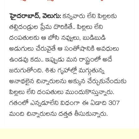
హైదరాబాద్, వెలుగు:
కన్నవారు లేని పిల్లలకు
తల్లిదండ్రుల ప్రేమ దొరికితే.. పిల్లలు లేని
దంపతులకు ఆ బోసి నవ్వులు, బుడిబుడి
అడుగులు చేరువైతే ఆ సంతోషానికి అవధులు
ఉండవు కదు.. ఇప్పుడు మన రాష్ట్రంలో అదే
జరుగుతోంది. శిశు గృహాల్లో మగ్గుతున్న
అనాథలైన చిన్నారులను అక్కున చేర్చుకునేందుకు
పిల్లలు లేని దంపతులు ముందుకొస్తున్నారు.
గతంలో ఎన్నడూలేని విధంగా ఈ ఏడాది 307
మంది చిన్నారులను దత్తత తీసుకున్నారు.