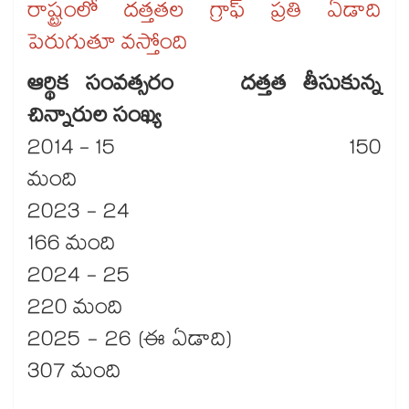
రాష్ట్రంలో దత్తతల గ్రాఫ్ ప్రతి ఏడాది
పెరుగుతూ వస్తోంది
ఆర్థిక సంవత్సరం దత్తత తీసుకున్న
చిన్నారుల సంఖ్య
2014 - 15 150
మంది
2023 - 24
166 మంది
2024 - 25
220 మంది
2025 - 26 (ఈ ఏడాది)
307 మంది