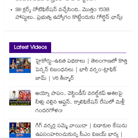
SBI క్లర్క్ నోటిఫికేషన్ వచ్చేసింది.. మొత్తం 1538
పోస్టులు.. ప్రభుత్వ ఉద్యోగం కొట్టేందుకు గోల్డెన్ ఛాన్స్!
Latest Videos
హైకోర్టు-ఉచిత పథకాలు | తెలంగాణలో కొత్త
పెన్షన్ నిబంధనలు | భారీ వర్షం-ట్రాఫిక్
జామ్ | V6 తీన్మార్
అయ్యో పాపం.. వెస్టిండీస్ వరల్డ్‌కప్ ఆశలపై
నీళ్లు చల్లిన ఆఫ్ఘన్.. క్వాలిఫికేషన్ రేసులో మళ్లీ
గందరగోళం!
గిగ్ వర్కర్ల సమ్మె వాయిదా | విడాకుల కేసును
ఉపసంహరించుకున్న సీఎం విజయ్ భార్య |