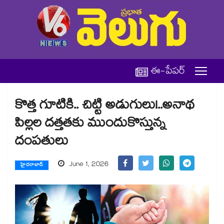
ఈ-పేపర్
కొత్త గూటికి.. చిట్టి అడుగులు!..అనాథ
పిల్లల దత్తతకు ముందుకొస్తున్న
దంపతులు
June 1, 2026
హైదరాబాద్