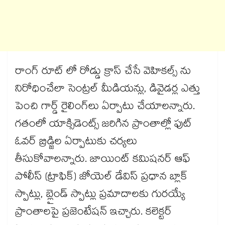
రాంగ్ రూట్ లో రోడ్డు క్రాస్ చేసే వెహికల్స్ ను
నిరోధించేలా సెంట్రల్ మీడియన్లు, డివైడర్ల ఎత్తు
పెంచి గార్డ్ రైలింగ్‌‌‌‌లు ఏర్పాటు చేయాలన్నారు.
గతంలో యాక్సిడెంట్స్ జరిగిన ప్రాంతాల్లో ఫుట్
ఓవర్ బ్రిడ్జిల ఏర్పాటుకు చర్యలు
తీసుకోవాలన్నారు. జాయింట్ కమిషనర్ ఆఫ్
పోలీస్ (ట్రాఫిక్) జోయెల్ డేవిస్ ప్రధాన బ్లాక్
స్పాట్లు, బ్లైండ్ స్పాట్లు ప్రమాదాలకు గురయ్యే
ప్రాంతాలపై ప్రజెంటేషన్ ఇచ్చారు. కలెక్టర్