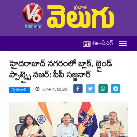
ఈ-పేపర్
హైదరాబాద్ నగరంలో బ్లాక్, బ్లైండ్
స్పాట్స్పై నజర్: సీపీ సజ్జనార్
June 4, 2026
హైదరాబాద్