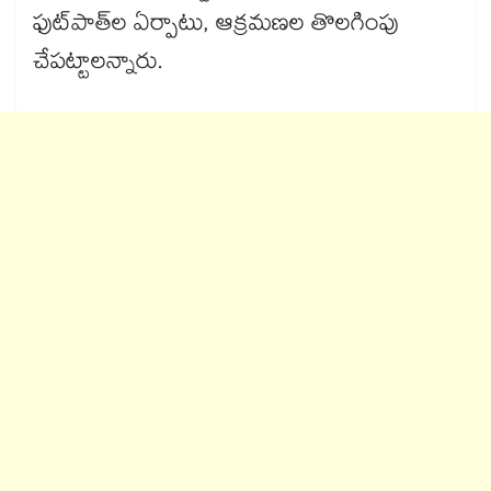
ఫుట్‌‌‌‌పాత్‌‌‌‌ల ఏర్పాటు, ఆక్రమణల తొలగింపు
చేపట్టాలన్నారు.