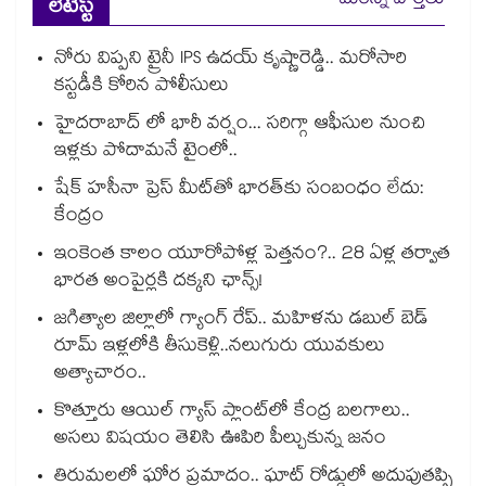
మరిన్ని వార్తలు
లేటెస్ట్
నోరు విప్పని ట్రైనీ IPS ఉదయ్ కృష్ణారెడ్డి.. మరోసారి
కస్టడీకి కోరిన పోలీసులు
హైదరాబాద్ లో భారీ వర్షం... సరిగ్గా ఆఫీసుల నుంచి
ఇళ్లకు పోదామనే టైంలో..
షేక్ హసీనా ప్రెస్ మీట్‎తో భారత్‎కు సంబంధం లేదు:
కేంద్రం
ఇంకెంత కాలం యూరోపోళ్ల పెత్తనం?.. 28 ఏళ్ల తర్వాత
భారత అంపైర్లకి దక్కని ఛాన్స్!
జగిత్యాల జిల్లాలో గ్యాంగ్ రేప్.. మహిళను డబుల్ బెడ్
రూమ్ ఇళ్లలోకి తీసుకెళ్లి..నలుగురు యువకులు
అత్యాచారం..
కొత్తూరు ఆయిల్ గ్యాస్⁪ ప్లాంట్⁫లో కేంద్ర బలగాలు..
అసలు విషయం తెలిసి ఊపిరి పీల్చుకున్న జనం
తిరుమలలో ఘోర ప్రమాదం.. ఘాట్ రోడ్డులో అదుపుతప్పి