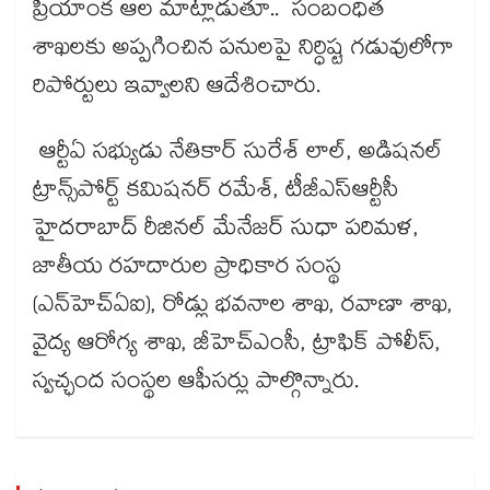
ప్రియాంక ఆల మాట్లాడుతూ.. సంబంధిత
శాఖలకు అప్పగించిన పనులపై నిర్ధిష్ట గడువులోగా
రిపోర్టులు ఇవ్వాలని ఆదేశించారు.
ఆర్టీఏ సభ్యుడు నేతికార్ సురేశ్ లాల్, అడిషనల్
ట్రాన్స్‌‌‌‌పోర్ట్ కమిషనర్ రమేశ్, టీజీఎస్‌‌‌‌ఆర్టీసీ
హైదరాబాద్ రీజినల్ మేనేజర్ సుధా పరిమళ,
జాతీయ రహదారుల ప్రాధికార సంస్థ
(ఎన్‌‌‌‌హెచ్‌‌‌‌ఏఐ), రోడ్లు భవనాల శాఖ, రవాణా శాఖ,
వైద్య ఆరోగ్య శాఖ, జీహెచ్‌‌‌‌ఎంసీ, ట్రాఫిక్ పోలీస్,
స్వచ్ఛంద సంస్థల ఆఫీసర్లు పాల్గొన్నారు.