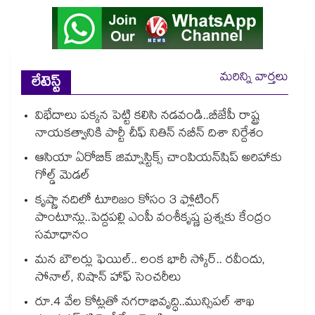
మరిన్ని వార్తలు
లేటెస్ట్
విభేదాలు పక్కన పెట్టి కలిసి నడవండి..బీజేపీ రాష్ట్ర
నాయకత్వానికి పార్టీ చీఫ్ నితిన్ నబీన్ దిశా నిర్దేశం
ఆసియా ఏరోబిక్ జిమ్నాస్టిక్స్ చాంపియన్⁭షిప్ అరిహాకు
గోల్డ్ మెడల్
కృష్ణా నదిలో టూరిజం కోసం 3 ఫ్లోటింగ్
పాంటూన్లు..పెద్దపల్లి ఎంపీ వంశీకృష్ణ ప్రశ్నకు కేంద్రం
సమాధానం
మన బౌలర్లు ఫెయిల్.. లంక భారీ స్కోర్.. రవీందు,
సోనాల్‌‌‌‌, నిషాన్ హాఫ్ సెంచరీలు
రూ.4 వేల కోట్లతో నగరాభివృద్ధి..మున్సిపల్‌‌ శాఖ