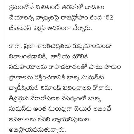
క్రమంలోనే మిలిటెంట్‌‌ తరహాలో దాడులు
చేయాలన్న వ్యాఖ్యలపై రాజద్రోహం కింద 152
బీఎన్‌‌ఎస్‌‌ సెక్షన్ అదనంగా చేర్చారు.
కాగా, ప్రజా శాంతిభద్రతలు కుప్పకూలకుండా
నివారించడానికి, జాతీయ మౌలిక
సదుపాయాలను కాపాడటాడంతో పాటు పౌరుల
ప్రాణాలను రక్షించడానికి బాల్క సుమన్‌‌కు
జ్యుడీషియల్ రిమాండ్ విధించాలని కోరారు.
తీవ్రమైన నేరారోపణల నేపథ్యంలో బాల్క
సుమన్‌‌కు అంత సులువుగా బెయిల్‌‌ లభించే
అవకాశాలు లేవని న్యాయనిపుణుల
అభిప్రాయపడుతున్నారు.