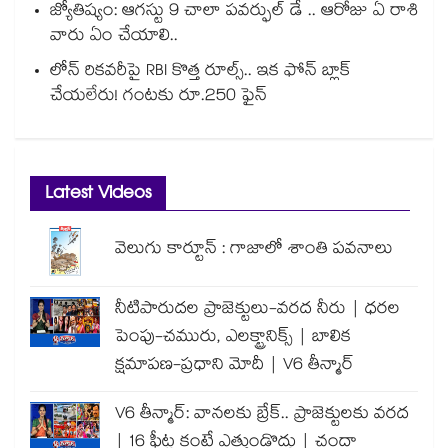
జ్యోతిష్యం: ఆగస్టు 9 చాలా పవర్ఫుల్ డే .. ఆరోజు ఏ రాశి
వారు ఏం చేయాలి..
లోన్ రికవరీపై RBI కొత్త రూల్స్.. ఇక ఫోన్ బ్లాక్
చేయలేరు! గంటకు రూ.250 ఫైన్
Latest Videos
వెలుగు కార్టూన్ : గాజాలో శాంతి పవనాలు
నీటిపారుదల ప్రాజెక్టులు-వరద నీరు | ధరల
పెంపు-చమురు, ఎలక్ట్రానిక్స్ | బాలిక
క్షమాపణ-ప్రధాని మోదీ | V6 తీన్మార్
V6 తీన్మార్: వానలకు బ్రేక్.. ప్రాజెక్టులకు వరద
| 16 ఫీట్ల కంటే ఎత్తుండొద్దు | చందా