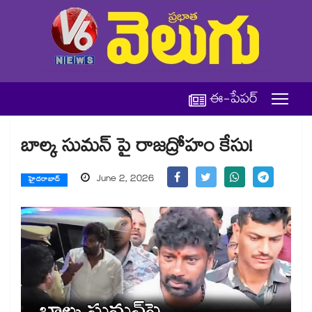
ఈ-పేపర్
బాల్క సుమన్‌‌ పై రాజద్రోహం కేసు!
June 2, 2026
హైదరాబాద్