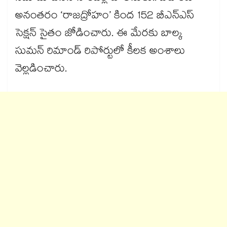
అనంతరం ‘రాజద్రోహం’ కింద 152 బీఎన్‌‌ఎస్‌‌
సెక్షన్‌‌ సైతం జోడించారు. ఈ మేరకు బాల్క
సుమన్ రిమాండ్‌‌ రిపోర్టులో కీలక అంశాలు
వెల్లడించారు.