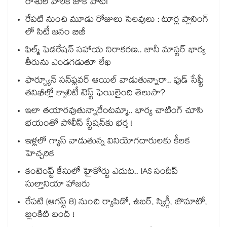
రాశుల వారికి జాక్ పాట్!
రేపటి నుంచి మూడు రోజులు సెలవులు : టూర్ల ప్లానింగ్
లో సిటీ జనం బిజీ
ఫిల్మ్ ఫెడరేషన్ సహాయ నిరాకరణ.. జానీ మాస్టర్ భార్య
తీరును ఎండగడుతూ లేఖ
ఫార్చ్యూన్ సన్‌ఫ్లవర్ ఆయిల్ వాడుతున్నారా.. ఫుడ్ సేఫ్టీ
తనిఖీల్లో క్వాలిటీ టెస్ట్ ఫెయిలైంది తెలుసా?
ఇలా తయారవుతున్నారేంటమ్మా.. భార్య చాటింగ్ చూసి
భయంతో పోలీస్ స్టేషన్⁫కు భర్త !
ఇళ్లలో గ్యాస్ వాడుతున్న వినియోగదారులకు కీలక
హెచ్చరిక
కంటెంప్ట్ కేసులో హైకోర్టు ఎదుట.. IAS సందీప్
సుల్తానియా హాజరు
రేపటి (ఆగస్ట్ 8) నుంచి ర్యాపిడో, ఉబర్, స్విగ్గీ, జొమాటో,
బ్లింకిట్ బంద్ !