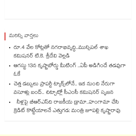
మరిన్ని వార్తలు
రూ.4 వేల కోట్లతో నగరాభివృద్ధి..మున్సిపల్‌‌ శాఖ
కమిషనర్‌‌ టి.కె. శ్రీదేవి వెల్లడి
ఆగస్టు 13న కృష్ణాబోర్డు మీటింగ్ ..ఏపీ అడిగిందే తడవుగా
ఓకే
చెత్త డబ్బులు ప్రాపర్టీ ట్యాక్స్⁭లోనే.. ఇక నుంచి నేరుగా
వసూళ్లు బంద్.. చిట్చాట్లో సీఎంసీ కమిషనర్ సృజన
నీళ్లపై బీఆర్ఎస్‌‌‌‌ది రాజకీయ డ్రామా..హంగామా చేసి
క్రెడిట్ కొట్టేయాలనే ఎత్తుగడ: మంత్రి జూపల్లి కృష్ణారావు