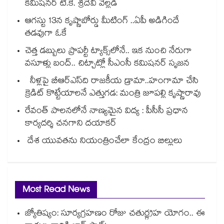
కమిషనర్‌‌ టి.కె. శ్రీదేవి వెల్లడి
ఆగస్టు 13న కృష్ణాబోర్డు మీటింగ్ ..ఏపీ అడిగిందే
తడవుగా ఓకే
చెత్త డబ్బులు ప్రాపర్టీ ట్యాక్స్⁭లోనే.. ఇక నుంచి నేరుగా
వసూళ్లు బంద్.. చిట్చాట్లో సీఎంసీ కమిషనర్ సృజన
నీళ్లపై బీఆర్ఎస్‌‌‌‌ది రాజకీయ డ్రామా..హంగామా చేసి
క్రెడిట్ కొట్టేయాలనే ఎత్తుగడ: మంత్రి జూపల్లి కృష్ణారావు
రేవంత్‌‌ పాలనలోనే నాణ్యమైన విద్య : పీసీసీ ప్రధాన
కార్యదర్శి చనగాని దయాకర్
దేశ యువతను నియంత్రించేలా కేంద్రం బిల్లులు
Most Read News
జ్యోతిష్యం: సూర్యగ్రహణం రోజు చతుర్గ్రహ యోగం.. ఈ