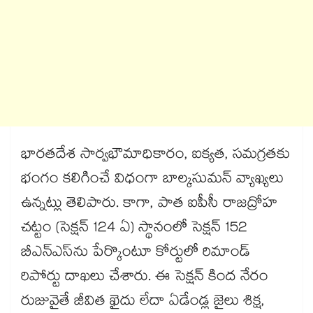
భారతదేశ సార్వభౌమాధికారం, ఐక్యత, సమగ్రతకు
భంగం కలిగించే విధంగా బాల్కసుమన్ వ్యాఖ్యలు
ఉన్నట్లు తెలిపారు. కాగా, పాత ఐపీసీ రాజద్రోహ
చట్టం (సెక్షన్ 124 ఏ) స్థానంలో సెక్షన్‌‌ 152
బీఎన్‌‌ఎస్‌‌ను పేర్కొంటూ కోర్టులో రిమాండ్‌‌
రిపోర్టు దాఖలు చేశారు. ఈ సెక్షన్ కింద నేరం
రుజువైతే జీవిత ఖైదు లేదా ఏడేండ్ల జైలు శిక్ష,