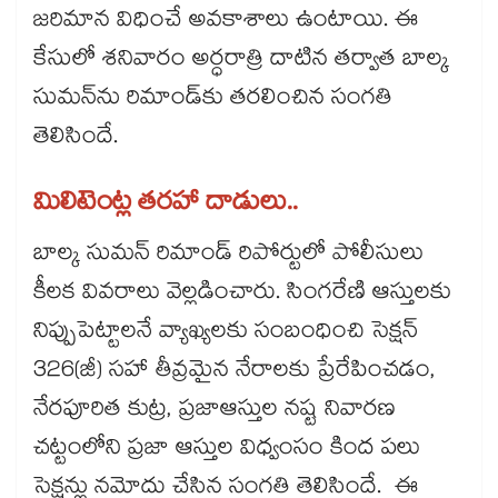
జరిమాన విధించే అవకాశాలు ఉంటాయి. ఈ
కేసులో శనివారం అర్ధరాత్రి దాటిన తర్వాత బాల్క
సుమన్‌‌ను రిమాండ్‌‌కు తరలించిన సంగతి
తెలిసిందే.
మిలిటెంట్ల తరహా దాడులు..
బాల్క సుమన్ రిమాండ్‌‌ రిపోర్టులో పోలీసులు
కీలక వివరాలు వెల్లడించారు. సింగరేణి ఆస్తులకు
నిప్పుపెట్టాలనే వ్యాఖ్యలకు సంబంధించి సెక్షన్
326(జీ) సహా తీవ్రమైన నేరాలకు ప్రేరేపించడం,
నేరపూరిత కుట్ర, ప్రజాఆస్తుల నష్ట నివారణ
చట్టంలోని ప్రజా ఆస్తుల విధ్వంసం కింద పలు
సెక్షన్లు నమోదు చేసిన సంగతి తెలిసిందే. ఈ