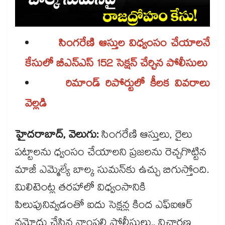
సింగరేణి ఆస్తుల విధ్వంసం చేయాలనే
కేసులో బీఎన్‌‌ఎస్‌‌ 152 సెక్షన్ చేర్చిన పోలీసులు
రిమాండ్‌‌ రిపోర్టులో కీలక వివరాలు
వెల్లడి
హైదరాబాద్‌‌, వెలుగు:
సింగరేణి ఆస్తులు, రైలు
పట్టాలను ధ్వంసం చేయాలని ప్రజలను రెచ్చగొట్టిన
మాజీ ఎమ్మెల్యే బాల్క సుమన్‌‌కు ఉచ్చు బిగుస్తోంది.
మిలిటెంట్ల తరహాలో విధ్వంసానికి
పిలుపునివ్వడంతో ఐదు సెక్షన్ల కింద ఎఫ్‌‌ఐఆర్
నమోదు చేసిన నాంపల్లి పోలీసులు.. విచారణ