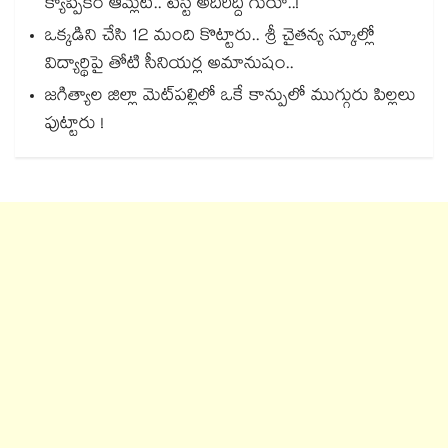
క్యాప్పికం ఆమ్లెట్.. టేస్ట్ అదిరిద్ది గురూ..!
ఒక్కడిని చేసి 12 మంది కొట్టారు.. శ్రీ చైతన్య స్కూల్లో
విద్యార్థిపై తోటి సీనియర్ల అమానుషం..
జగిత్యాల జిల్లా మెట్‌పల్లిలో ఒకే కాన్పులో ముగ్గురు పిల్లలు
పుట్టారు !