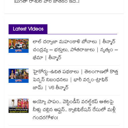
మిగతా రాశుల వారి జాతకం ఇదే..!
Latest Videos
లాల్ దర్వాజా మహంకాళి బోనాలు | తీన్మార్
చంద్రవ్వ – భక్తులు, పోతరాజులు | నృత్యం –
భీమా | తీన్మార్
హైకోర్టు-ఉచిత పథకాలు | తెలంగాణలో కొత్త
పెన్షన్ నిబంధనలు | భారీ వర్షం-ట్రాఫిక్
జామ్ | V6 తీన్మార్
అయ్యో పాపం.. వెస్టిండీస్ వరల్డ్‌కప్ ఆశలపై
నీళ్లు చల్లిన ఆఫ్ఘన్.. క్వాలిఫికేషన్ రేసులో మళ్లీ
గందరగోళం!