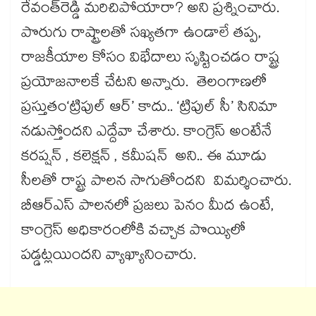
రేవంత్‌‌‌‌‌‌‌‌రెడ్డి మరిచిపోయారా? అని ప్రశ్నించారు.
పొరుగు రాష్ట్రాలతో సఖ్యతగా ఉండాలే తప్ప,
రాజకీయాల కోసం విభేదాలు సృష్టించడం రాష్ట్ర
ప్రయోజనాలకే చేటని అన్నారు. తెలంగాణలో
ప్రస్తుతం‘ట్రిపుల్ ఆర్’ కాదు.. ‘ట్రిపుల్ సీ’ సినిమా
నడుస్తోందని ఎద్దేవా చేశారు. కాంగ్రెస్ అంటేనే
కరప్షన్ , కలెక్షన్ , కమీషన్ అని.. ఈ మూడు
సీలతో రాష్ట్ర పాలన సాగుతోందని విమర్శించారు.
బీఆర్ఎస్ పాలనలో ప్రజలు పెనం మీద ఉంటే,
కాంగ్రెస్ అధికారంలోకి వచ్చాక పొయ్యిలో
పడ్డట్లయిందని వ్యాఖ్యానించారు.