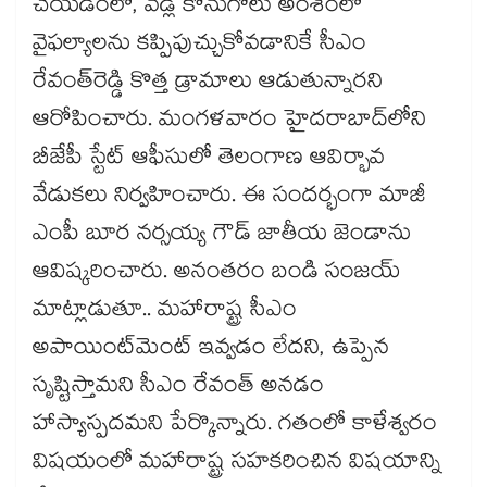
చేయడంలో, వడ్ల కొనుగోలు అంశంలో
వైఫల్యాలను కప్పిపుచ్చుకోవడానికే సీఎం
రేవంత్‌‌‌‌‌‌‌‌రెడ్డి కొత్త డ్రామాలు ఆడుతున్నారని
ఆరోపించారు. మంగళవారం హైదరాబాద్‌‌‌‌‌‌‌‌లోని
బీజేపీ స్టేట్ ఆఫీసులో తెలంగాణ ఆవిర్భావ
వేడుకలు నిర్వహించారు. ఈ సందర్భంగా మాజీ
ఎంపీ బూర నర్సయ్య గౌడ్ జాతీయ జెండాను
ఆవిష్కరించారు. అనంతరం బండి సంజయ్
మాట్లాడుతూ.. మహారాష్ట్ర సీఎం
అపాయింట్‌‌‌‌‌‌‌‌మెంట్ ఇవ్వడం లేదని, ఉప్పెన
సృష్టిస్తామని సీఎం రేవంత్‌‌‌‌‌‌‌‌ అనడం
హాస్యాస్పదమని పేర్కొన్నారు. గతంలో కాళేశ్వరం
విషయంలో మహారాష్ట్ర సహకరించిన విషయాన్ని