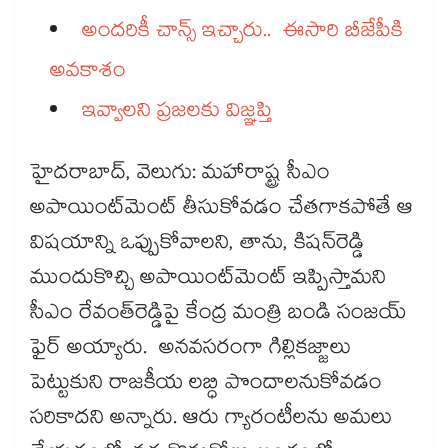
అందరికీ చాన్స్ ఇచ్చారు.. ఈసారి బీజేపీకి
అవకాశం
ఇవ్వాలని ప్రజలకు విజ్ఞప్తి
హైదరాబాద్, వెలుగు: మహారాష్ట్ర సీఎం
అపాయింట్‌‌‌‌‌‌‌‌మెంట్‌‌‌‌‌‌‌‌ తీసుకోవడం చేతగాకపోతే ఆ
విషయాన్ని ఒప్పుకోవాలని, తాను, కిషన్‌‌‌‌‌‌‌‌రెడ్డి
ముందుకొచ్చి అపాయింట్‌‌‌‌‌‌‌‌మెంట్ ఇప్పిస్తామని
సీఎం రేవంత్‌‌‌‌‌‌‌‌రెడ్డిపై కేంద్ర మంత్రి బండి సంజయ్‌‌‌‌‌‌‌‌
ఫైర్​ అయ్యారు. అనవసరంగా గిల్లికజ్జాలు
పెట్టుకుని రాజకీయ లబ్ధి పొందాలనుకోవడం
సరికాదని అన్నారు. ఆరు గ్యారంటీలను అమలు