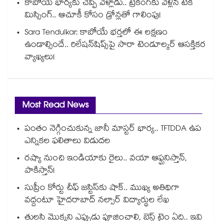
కాబోయే భార్యకు చెప్పి వెళ్లాడు.. ట్రేకింగ్‌కు వెళ్లిన టెకీ
మిస్సింగ్.. ఆచూకీ కోసం డ్రోన్లతో గాలింపు!
Sara Tendulkar: కాబోయే భర్తలో ఈ లక్షణం
ఉండాల్సిందే.. రిలేషన్‌షిప్స్‌పై సారా టెండూల్కర్ ఆసక్తికర
వ్యాఖ్యలు!
Most Read News
పంతం నెగ్గించుకున్న జానీ మాస్టర్ భార్య.. TFTDDA ఉప
ఎన్నికల ఫలితాలు విడుదల
రష్యా నుంచి ఇండియాకు రైలు.. వయా ఆఫ్ఘనిస్తాన్,
పాకిస్తాన్!
సుప్రీం కోర్టు చీఫ్ జస్టిస్⁭కు షాక్.. ముఖ్య అతిథిగా
వద్దంటూ హైదరాబాద్ నల్సార్ విద్యార్థుల లేఖ
తులసి మొక్కని ఎప్పుడు పూజించాలి, బెస్ట్ టైం ఏది.. ఇవి