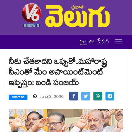
ఈ-పేపర్
నీకు చేతకాదని ఒప్పుకో..మహారాష్ట్ర
సీఎంతో మేం అపాయింట్‌‌‌‌‌‌‌‌మెంట్‌‌‌‌‌‌‌‌
ఇప్పిస్తం: బండి సంజయ్
June 3, 2026
తెలంగాణం