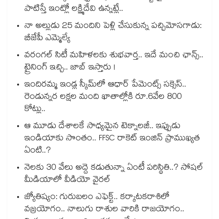
పాటిస్తే ఇంట్లో లక్ష్మిదేవి ఉన్నట్లే..
నా అల్లుడు 25 మందిని పెళ్లి చేసుకున్న పచ్చిమోసగాడు:
బీజేపీ ఎమ్మెల్యే
వరంగల్ సిటీ మహిళలకు శుభవార్త.. ఇదే మంచి ఛాన్స్..
ట్రైనింగ్ ఇచ్చి.. జాబ్ ఇస్తారు !
ఇందిరమ్మ ఇండ్ల స్కీమ్‌‌‌‌‌‌‌‌లో ఆధార్ పేమెంట్స్ సక్సెస్..
రెండున్నర లక్షల మంది ఖాతాల్లోకి రూ.6వేల 800
కోట్లు..
ఆ మూడు దేశాలకే సాధ్యమైన టెక్నాలజీ.. ఇప్పుడు
ఇండియాకు సొంతం.. FFSC రాకెట్ ఇంజిన్ ప్రాముఖ్యత
ఏంటి..?
నెలకు 30 వేలు అద్దె కడుతున్నా ఏంటీ పరిస్థితి..? సోషల్
మీడియాలో వీడియో వైరల్
జ్యోతిష్యం: గురుబలం ఎఫెక్ట్.. కర్కాటకరాశిలో
వజ్రయోగం.. నాలుగు రాశుల వారికి రాజయోగం..