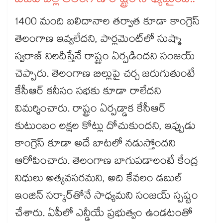
బీజేపీ వల్లే తెలంగాణ రాష్ట్రం సాధ్యమైంది..
1400 మంది బలిదానాల తర్వాత కూడా కాంగ్రెస్
తెలంగాణ ఇవ్వలేదని, పార్లమెంట్‌‌లో సుష్మా
స్వరాజ్ నిలదీస్తేనే రాష్ట్రం ఏర్పడిందని సంజయ్
చెప్పారు. తెలంగాణ బిల్లుపై చర్చ జరుగుతుంటే
కేసీఆర్ కనీసం సభకు కూడా రాలేదని
విమర్శించారు. రాష్ట్రం ఏర్పడ్డాక కేసీఆర్
కుటుంబం లక్షల కోట్లు దోచుకుందని, ఇప్పుడు
కాంగ్రెస్ కూడా అదే బాటలో నడుస్తోందని
ఆరోపించారు. తెలంగాణ బాగుపడాలంటే కేంద్ర
నిధులు అత్యవసరమని, అది కేవలం డబుల్
ఇంజిన్ సర్కార్‌‌తోనే సాధ్యమని సంజయ్ స్పష్టం
చేశారు. ఏపీలో ఎన్డీయే ప్రభుత్వం ఉండటంతో