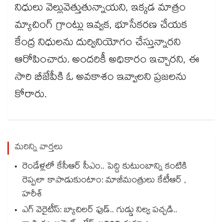
నిధులు వెల్లువెత్తుతున్నాయని, ఇక్కడ మాత్రం
మ్యాచింగ్ గ్రాంట్లు ఇవ్వక, భూసేకరణ చేయక
కేంద్ర నిధులను దుర్వినియోగం చేస్తున్నారని
ఆరోపించారు. అందరికీ అధికారం ఇచ్చారని, ఈ
సారి బీజేపీకి ఓ అవకాశం ఇవ్వాలని ప్రజలను
కోరారు.
మరిన్ని వార్తలు
రెండేళ్లలో కేసీఆర్ సీఎం.. పెద్ది కుటుంబాన్ని కంటికి
రెప్పలా కాపాడుకుంటాం: మాజీమంత్రులు కేటీఆర్ ,
హరీశ్
ఎగ్ వెరైటీస్: బ్యాచిలర్ ఫుడ్.. గుడ్డు నిల్వ పచ్చడి..