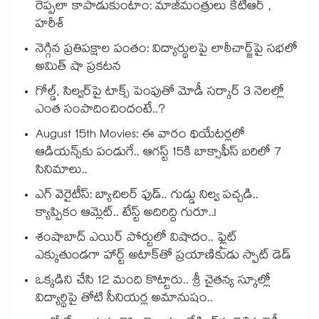
రెప్పలా కాపాడుకుంటాం: మాజీమంత్రులు కేటీఆర్ ,
హరీశ్
నెగ్గిన ప్రతిపక్షాల పంతం: విద్యార్థులపై లాఠీచార్జ్‎పై సభలో
అమిత్ షా ప్రకటన
గోల్డ్, సిల్వర్‌పై టాక్స్ పెంపుతో మోడీ సర్కార్ 3 నెలల్లో
ఎంత సంపాదించిందంటే..?
August 15th Movies: ఈ వారం థియేటర్లలో
ఆడియన్స్⁬కు పండుగే.. ఆగస్ట్ 15కి బాక్సాఫీస్ బరిలో 7
సినిమాలు..
ఎగ్ వెరైటీస్: బ్యాచిలర్ ఫుడ్.. గుడ్డు నిల్వ పచ్చడి..
క్యాప్పికం ఆమ్లెట్.. టేస్ట్ అదిరిద్ది గురూ..!
శంషాబాద్ ఎయిర్ పోర్టులో విషాదం.. ఫ్లైట్
ఎక్కుతుండగా హార్ట్ అటాక్⁭తో ప్రయాణికుడు స్పాట్ డెడ్
ఒక్కడిని చేసి 12 మంది కొట్టారు.. శ్రీ చైతన్య స్కూల్లో
విద్యార్థిపై తోటి సీనియర్ల అమానుషం..