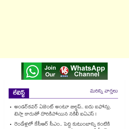
మరిన్ని వార్తలు
లేటెస్ట్
అండర్‌కవర్ ఏజెంట్ అంటూ బిల్డప్.. ఐదు ఐఫోన్లు,
టెస్లా కారుతో దొరికిపోయిన నకిలీ ఐఏఎస్ !
రెండేళ్లలో కేసీఆర్ సీఎం.. పెద్ది కుటుంబాన్ని కంటికి