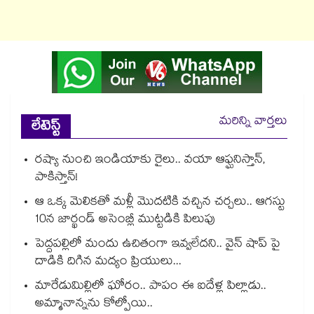
మరిన్ని వార్తలు
లేటెస్ట్
రష్యా నుంచి ఇండియాకు రైలు.. వయా ఆఫ్ఘనిస్తాన్,
పాకిస్తాన్!
ఆ ఒక్క మెలికతో మళ్లీ మొదటికి వచ్చిన చర్చలు.. ఆగస్టు
10న జార్ఖండ్ అసెంబ్లీ ముట్టడికి పిలుపు
పెద్దపల్లిలో మందు ఉచితంగా ఇవ్వలేదని.. వైన్ షాప్ పై
దాడికి దిగిన మద్యం ప్రియులు...
మారేడుమిల్లిలో ఘోరం.. పాపం ఈ ఐదేళ్ల పిల్లాడు..
అమ్మానాన్నను కోల్పోయి..