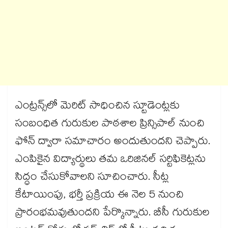
ఎంట్రన్స్‌‌లో మెరిట్ సాధించిన స్టూడెంట్లకు
సంబంధిత గురుకుల పాఠశాల ప్రిన్సిపాల్ నుంచి
ఫోన్ ద్వారా సమాచారం అందుతుందని చెప్పారు.
ఎంపికైన విద్యార్థులు తమ ఒరిజినల్ సర్టిఫికెట్లను
సిద్ధం చేసుకోవాలని సూచించారు. సీట్ల
కేటాయింపు, భర్తీ ప్రక్రియ ఈ నెల 5 నుంచి
ప్రారంభమవుతుందని పేర్కొన్నారు. బీసీ గురుకుల