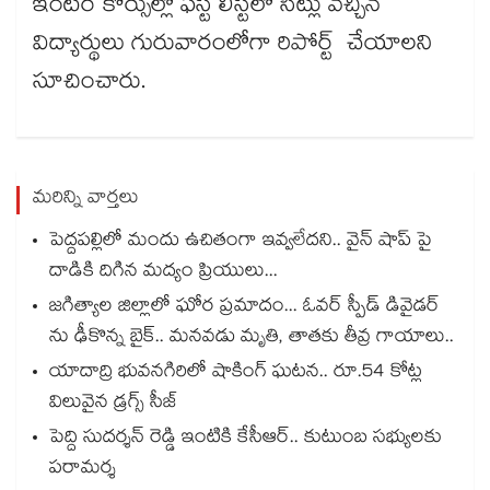
ఇంటర్ కోర్సుల్లో ఫస్ట్ లిస్ట్‌‌లో సీట్లు వచ్చిన
విద్యార్థులు గురువారంలోగా రిపోర్ట్ చేయాలని
సూచించారు.
మరిన్ని వార్తలు
పెద్దపల్లిలో మందు ఉచితంగా ఇవ్వలేదని.. వైన్ షాప్ పై
దాడికి దిగిన మద్యం ప్రియులు...
జగిత్యాల జిల్లాలో ఘోర ప్రమాదం... ఓవర్ స్పీడ్ డివైడర్
ను ఢీకొన్న బైక్.. మనవడు మృతి, తాతకు తీవ్ర గాయాలు..
యాదాద్రి భువనగిరిలో షాకింగ్ ఘటన.. రూ.54 కోట్ల
విలువైన డ్రగ్స్ సీజ్
పెద్ది సుదర్శన్ రెడ్డి ఇంటికి కేసీఆర్.. కుటుంబ సభ్యులకు
పరామర్శ