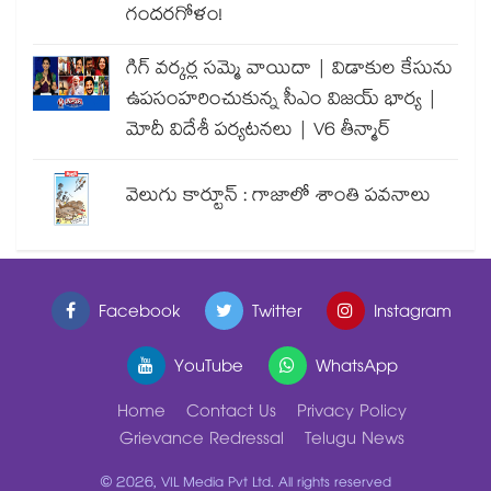
గందరగోళం!
గిగ్ వర్కర్ల సమ్మె వాయిదా | విడాకుల కేసును
ఉపసంహరించుకున్న సీఎం విజయ్ భార్య |
మోదీ విదేశీ పర్యటనలు | V6 తీన్మార్
వెలుగు కార్టూన్ : గాజాలో శాంతి పవనాలు
Facebook
Twitter
Instagram
YouTube
WhatsApp
Home
Contact Us
Privacy Policy
Grievance Redressal
Telugu News
© 2026, VIL Media Pvt Ltd. All rights reserved