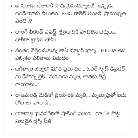
ఆ మూడు దేశాలకే సాధ్యమైన టెక్నాలజీ.. ఇప్పుడు
ఇండియాకు సొంతం.. FFSC రాకెట్ ఇంజిన్ ప్రాముఖ్యత
ఏంటి..?
లాంగ్ వీకెండ్ ఎఫెక్ట్: శ్రీశైలానికి పోటెత్తిన భక్తులు...
భారీగా ట్రాఫిక్ జామ్..
పంతం నెగ్గించుకున్న జానీ మాస్టర్ భార్య.. TFTDDA ఉప
ఎన్నికల ఫలితాలు విడుదల
జగిత్యాల జిల్లాలో ఘోర ప్రమాదం... ఓవర్ స్పీడ్ డివైడర్
ను ఢీకొన్న బైక్.. మనవడు మృతి, తాతకు తీవ్ర
గాయాలు..
రాజమండ్రి మెడికో ప్రియాంక మృతి... మృత్యువుతో ఐదు
రోజులు పోరాడి..
యాదాద్రి భువనగిరిలో షాకింగ్ ఘటన.. రూ.54 కోట్ల
విలువైన డ్రగ్స్ సీజ్