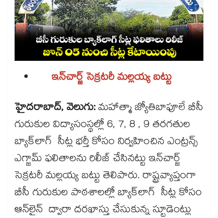
ఇన్‌‌చార్జ్ సెక్రటరీ మల్లయ్య బట్టు
హైదరాబాద్, వెలుగు:
మహాత్మా జ్యోతిబాఫూలే బీసీ
గురుకుల విద్యాసంస్థల్లో 6, 7, 8 , 9 తరగతుల
బ్యాక్‌‌లాగ్ సీట్ల భర్తీ కోసం నిర్వహించిన ఎంట్రన్స్
ఎగ్జామ్ ఫలితాలను రిలీజ్ చేసినట్టు ఇన్‌‌చార్జ్
సెక్రటరీ మల్లయ్య బట్టు తెలిపారు. రాష్ట్రవ్యాప్తంగా
బీసీ గురుకుల పాఠశాలల్లో బ్యాక్‌‌లాగ్ సీట్ల కోసం
ఆన్‌‌లైన్ ద్వారా దరఖాస్తు చేసుకున్న స్టూడెంట్లు