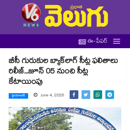
ఈ-పేపర్
బీసీ గురుకుల బ్యాక్‌‌లాగ్ సీట్ల ఫలితాలు
రిలీజ్...జూన్ 05 నుంచి సీట్ల
కేటాయింపు
June 4, 2026
హైదరాబాద్