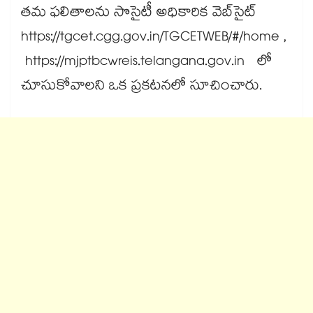
తమ ఫలితాలను సొసైటీ అధికారిక వెబ్‌‌సైట్
https://tgcet.cgg.gov.in/TGCETWEB/#/home ,
https://mjptbcwreis.telangana.gov.in లో
చూసుకోవాలని ఒక ప్రకటనలో సూచించారు.