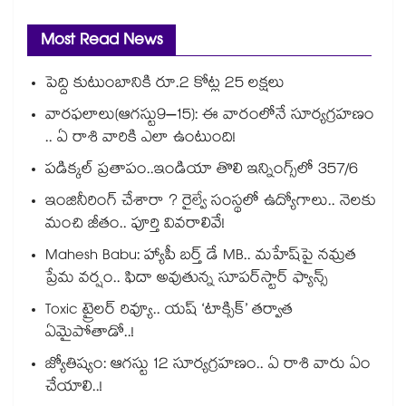
Most Read News
పెద్ది కుటుంబానికి రూ.2 కోట్ల 25 లక్షలు
వారఫలాలు(ఆగస్టు9–15): ఈ వారంలోనే సూర్యగ్రహణం
.. ఏ రాశి వారికి ఎలా ఉంటుంది!
పడిక్కల్‌‌ ప్రతాపం..ఇండియా తొలి ఇన్నింగ్స్‌‌లో 357/6
ఇంజినీరింగ్ చేశారా ? రైల్వే సంస్థలో ఉద్యోగాలు.. నెలకు
మంచి జీతం.. పూర్తి వివరాలివే!
Mahesh Babu: హ్యాపీ బర్త్ డే MB.. మహేష్‌పై నమ్రత
ప్రేమ వర్షం.. ఫిదా అవుతున్న సూపర్‌స్టార్ ఫ్యాన్స్
Toxic ట్రైలర్ రివ్యూ.. యష్ ‘టాక్సిక్’ తర్వాత
ఏమైపోతాడో..!
జ్యోతిష్యం: ఆగస్టు 12 సూర్యగ్రహణం.. ఏ రాశి వారు ఏం
చేయాలి..!