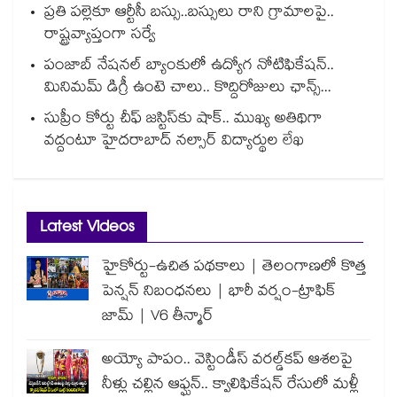
ప్రతి పల్లెకూ ఆర్టీసీ బస్సు..బస్సులు రాని గ్రామాలపై..
రాష్ట్రవ్యాప్తంగా సర్వే
పంజాబ్ నేషనల్ బ్యాంకులో ఉద్యోగ నోటిఫికేషన్..
మినిమమ్ డిగ్రీ ఉంటె చాలు.. కొద్దిరోజులు ఛాన్స్...
సుప్రీం కోర్టు చీఫ్ జస్టిస్⁭కు షాక్.. ముఖ్య అతిథిగా
వద్దంటూ హైదరాబాద్ నల్సార్ విద్యార్థుల లేఖ
Latest Videos
హైకోర్టు-ఉచిత పథకాలు | తెలంగాణలో కొత్త
పెన్షన్ నిబంధనలు | భారీ వర్షం-ట్రాఫిక్
జామ్ | V6 తీన్మార్
అయ్యో పాపం.. వెస్టిండీస్ వరల్డ్‌కప్ ఆశలపై
నీళ్లు చల్లిన ఆఫ్ఘన్.. క్వాలిఫికేషన్ రేసులో మళ్లీ