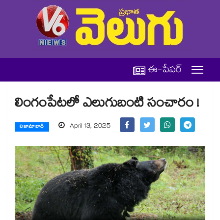
ఈ-పేపర్
లింగంపేటలో ఎలుగుబంటి సంచారం !
April 13, 2025
నిజామాబాద్