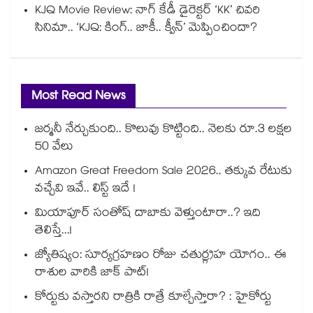
KJQ Movie Review: నాగ్ కేడీ డైరెక్టర్ ‘KK’ చివరి
సినిమా.. ‘KJQ: కింగ్.. జాకీ.. క్వీన్’ మెప్పించిందా?
Most Read News
జర్మనీ నేర్చుకుంది.. కొలువు కొట్టింది.. నెలకు రూ.3 లక్షల
50 వేలు
Amazon Great Freedom Sale 2026.. తక్కువ రేటుకు
వచ్చేవి ఇవే.. లిస్ట్ ఇదే !
మియాపూర్ సంతోష్ దాబాకు వెళ్తుంటారా..? ఇది
తెలిస్తే...!
జ్యోతిష్యం: సూర్యగ్రహణం రోజు చతుర్గ్రహ యోగం.. ఈ
రాశుల వారికి జాక్ పాట్!
కోర్టుకు వస్తారని రాత్రికి రాత్రే కూల్చేస్తారా? : హైకోర్టు