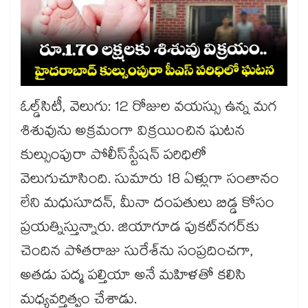
ఓల్డ్‌‌సిటీ, వెలుగు: 12 రోజుల వయస్సు ఉన్న మగ
శిశువును అక్రమంగా విక్రయించిన ఘటన
కుల్సుంపురా పోలీస్‌‌స్టేషన్‌‌ పరిధిలో
వెలుగుచూసింది. సుమారు 18 ఏళ్లుగా సంతానం
లేని మధుసూదన్, మీనా దంపతులు బిడ్డ కోసం
ప్రయత్నిస్తున్నారు. జియాగూడ పుకట్‌‌నగర్‌‌కు
చెందిన పోతరాజు సురేశ్​ను సంప్రదించగా,
అతడు పద్మ పల్తియా అనే మహిళతో కలిసి
మధ్యవర్తిత్వం చేశాడు.