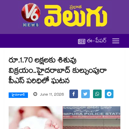
ఈ-పేపర్
రూ.1.70 లక్షలకు శిశువు
విక్రయం..హైదరాబాద్ కుల్సుంపురా
పీఎస్ పరిధిలో ఘటన
June 11, 2026
హైదరాబాద్