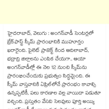
హైదరాబాద్, వెలుగు : అంగన్‌‌‌‌‌‌‌‌వాడీ సెంటర్లలో
బ్రేక్‌‌‌‌‌‌‌‌ఫాస్ట్‌‌‌‌‌‌‌‌ స్కీమ్‌‌‌‌‌‌‌‌ ప్రారంభానికి ముహూర్తం
ఖరారైంది. పైలెట్‌‌‌‌‌‌‌‌ ప్రాజెక్ట్‌‌‌‌‌‌‌‌ కింద ఆదిలాబాద్‌‌‌‌‌‌‌‌,
భద్రాద్రి జిల్లాలను ఎంపిక చేయగా.. ఆయా
అంగన్‌‌‌‌‌‌‌‌వాడీల్లో ఈ నెల 12 నుంచి స్కీమ్‌‌‌‌‌‌‌‌ను
ప్రారంభించేందుకు ప్రభుత్వం సిద్ధమైంది. ఈ
స్కీమ్ వాస్తవానికి ఏప్రిల్‌‌‌‌‌‌‌‌లోనే ప్రారంభం కావాల్సి
ఉన్నప్పటికీ, పలు కారణాల వల్ల వాయిదా పడుతూ
వచ్చింది. ప్రస్తుతం వేసవి సెలవులు పూర్తి అయ్యి