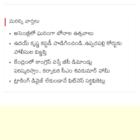
మరిన్ని వార్తలు
అసెంబ్లీలో ఘనంగా బోనాల ఉత్సవాలు
ఉదయ్‌‌ కృష్ణ కస్టడీ పొడిగించండి..ఉప్పరపల్లి కోర్టుకు
పోలీసుల విజ్ఞప్తి
కేంద్రంలో కాంగ్రెస్ వస్తే బీసీ డిమాండ్లు
పరిష్కరిస్తాం.. కర్నాటక సీఎం శివకుమార్ హామీ
ట్రాకింగ్ డివైజ్ లేకుండానే ఫిట్‌‌నెస్ సర్టిఫికెట్లు