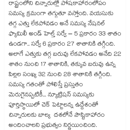
రాష్ట్రంలోని చిన్నారుల్లో పోషకాహారంలోపం
సమస్య క్రమంగా తగ్గుతూ వస్తోంది. వయసుకు
తగ్గ ఎత్తు లేకపోవడం అనే సమస్య నేషనల్‌‌‌‌‌‌‌‌
ఫ్యామిలీ అండ్ హెల్త్‌‌‌‌‌‌‌‌ సర్వే – 5 ప్రకారం 33 శాతం
ఉండగా.. సర్వే 6 ప్రకారం 27 శాతానికి తగ్గింది.
అలాగే ఎత్తుకు తగ్గ బరువు లేకపోవడం అనేది 22
శాతం నుంచి 17 శాతానికి, తక్కువ బరువు ఉన్న
పిల్లల సంఖ్య 32 నుంచి 28 శాతానికి తగ్గింది.
సమస్య గతంతో పోలిస్తే ప్రస్తుతం
మెరుగైనప్పటికీ... న్యూట్రిషన్‌‌‌‌‌‌‌‌ సమస్యకు
పూర్తిస్థాయిలో చెక్‌‌‌‌‌‌‌‌ పెట్టాలన్న ఉద్దేశంతో
చిన్నారులకు బాల్య దశలోనే పౌష్టికాహారం
అందించాలని ప్రభుత్వం నిర్ణయించింది.