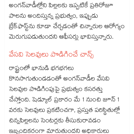
అంగన్‌‌‌‌‌‌‌‌వాడీల్లోని పిల్లలకు ఇప్పటికే ప్రతిరోజూ
పాలను అందిస్తున్న ప్రభుత్వం, ఇప్పుడు
బ్రేక్‌‌‌‌‌‌‌‌ఫాస్ట్‌‌‌‌‌‌‌‌ను కూడా చేర్చడంతో చిన్నారుల ఆరోగ్యం
మెరుగుపడుతుందని ఆఫీసర్లు భావిస్తున్నారు.
వేసవి సెలవులు పొడిగించే చాన్స్‌‌‌‌‌‌‌‌
రాష్ట్రంలో భానుడి భగభగలు
కొనసాగుతుండడంతో అంగన్‌‌‌‌‌‌‌‌వాడీల వేసవి
సెలవుల పొడిగింపుపై ప్రభుత్వం కసరత్తు
చేస్తోంది. షెడ్యూల్ ప్రకారం మే 1 నుంచి జూన్‌‌‌‌‌‌‌‌ 1
వరకు సెలవులు ప్రకటించగా, ప్రస్తుత పరిస్థితుల్లో
చిన్నపిల్లలను సెంటర్లకు తీసుకురావడం
ఇబ్బందికరంగా మారుతుందని అధికారులు