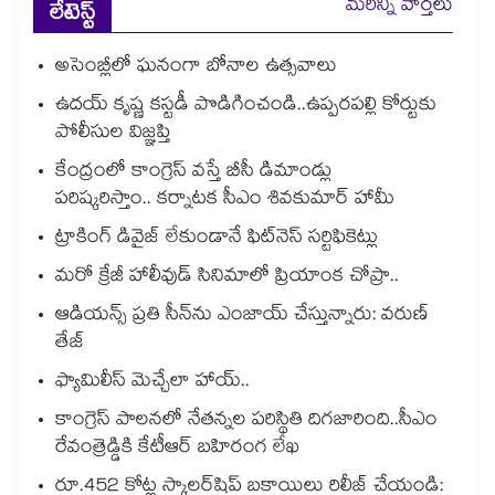
మరిన్ని వార్తలు
లేటెస్ట్
అసెంబ్లీలో ఘనంగా బోనాల ఉత్సవాలు
ఉదయ్‌‌ కృష్ణ కస్టడీ పొడిగించండి..ఉప్పరపల్లి కోర్టుకు
పోలీసుల విజ్ఞప్తి
కేంద్రంలో కాంగ్రెస్ వస్తే బీసీ డిమాండ్లు
పరిష్కరిస్తాం.. కర్నాటక సీఎం శివకుమార్ హామీ
ట్రాకింగ్ డివైజ్ లేకుండానే ఫిట్‌‌నెస్ సర్టిఫికెట్లు
మరో క్రేజీ హాలీవుడ్‌‌ సినిమాలో ప్రియాంక చోప్రా..
ఆడియన్స్‌‌ ప్రతి సీన్⁭ను ఎంజాయ్ చేస్తున్నారు: వరుణ్
తేజ్
ఫ్యామిలీస్‌‌ మెచ్చేలా హాయ్..
కాంగ్రెస్ పాలనలో నేతన్నల పరిస్థితి దిగజారింది..సీఎం
రేవంత్రెడ్డికి కేటీఆర్ బహిరంగ లేఖ
రూ.452 కోట్ల స్కాలర్‌‌షిప్ బకాయిలు రిలీజ్ చేయండి: