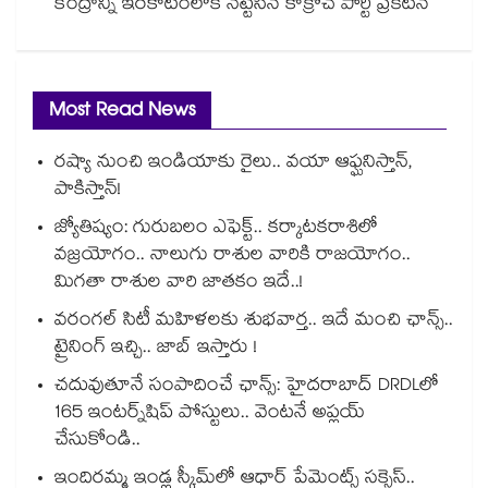
కేంద్రాన్ని ఇరకాటంలోకి నెట్టేసిన కాక్రోచ్ పార్టీ ప్రకటన
Most Read News
రష్యా నుంచి ఇండియాకు రైలు.. వయా ఆఫ్ఘనిస్తాన్,
పాకిస్తాన్!
జ్యోతిష్యం: గురుబలం ఎఫెక్ట్.. కర్కాటకరాశిలో
వజ్రయోగం.. నాలుగు రాశుల వారికి రాజయోగం..
మిగతా రాశుల వారి జాతకం ఇదే..!
వరంగల్ సిటీ మహిళలకు శుభవార్త.. ఇదే మంచి ఛాన్స్..
ట్రైనింగ్ ఇచ్చి.. జాబ్ ఇస్తారు !
చదువుతూనే సంపాదించే ఛాన్స్: హైదరాబాద్ DRDLలో
165 ఇంటర్న్‌షిప్ పోస్టులు.. వెంటనే అప్లయ్
చేసుకోండి..
ఇందిరమ్మ ఇండ్ల స్కీమ్‌‌‌‌‌‌‌‌లో ఆధార్ పేమెంట్స్ సక్సెస్..