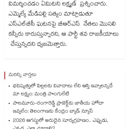
విమర్శించడం ఏమిటని లక్ష్మణ్ ప్రశ్నించారు.
ఎమ్మెల్యే మేడిపల్లి సత్యం మాట్లాడుతూ
ఎస్ఎల్‌‌‌‌‌‌‌‌‌‌‌‌‌‌‌‌‌‌‌‌‌‌‌‌‌‌‌‌‌‌‌‌బీసీ ఘటనపై బీఆర్ఎస్ నేతలు మొసలి
కన్నీరు కారుస్తున్నారని, ఆ పార్టీ శవ రాజకీయాలు
చేస్తున్నదని ధ్వజమెత్తారు.
మరిన్ని వార్తలు
భవిష్యత్తులో పిల్లలకు వివాదాలు లేని ఆస్తి ఇవ్వాలన్నదే
మా లక్ష్యం: మంత్రి పొంగులేటి
పాలమూరు-రంగారెడ్డి ప్రాజెక్ట్‎కు జాతీయ హోదా
ఇవ్వలేం: తెలంగాణకు కేంద్రం బ్యాడ్ న్యూస్
2026 ఆగస్టులో అరుదైన సూర్యగ్రహణం.. ఎప్పుడు,