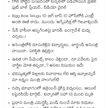
గోల్ కొట్టిన సంబరంలో టన్నెల్⁭లో పడిపోయిన బ్రెజిల్
ఫుట్ బాల్ ప్లేయర్.. వీడియో వైరల్
Bigg Boss Telugu 10: బిగ్ బాస్ 10 హౌస్‌లోకి ఎంట్రీ
అంత ఈజీ కాదు.. ముందు 'అగ్నిపరీక్ష'లో గెలవాల్సిందే!
షేక్ హసీనా అప్పగింతపై భారత్, బంగ్లాదేశ్ మధ్య
చర్చలు..!
అసెంబ్లీలోకి దూసుకెళ్లిన విద్యార్థులు.. జార్ఖండ్ అసెంబ్లీ
వాయిదా.. పరిస్థితి ఉద్రిక్తం!
ఉచిత UPI పేమెంట్స్ కాలం చెల్లిందా.. రూ.2వేలకు పైన
ఛార్జీల మోత తప్పదా..? అసలు విషయం ఇదే!
భవిష్యత్తులో పిల్లలకు వివాదాలు లేని ఆస్తి ఇవ్వాలన్నదే
మా లక్ష్యం: మంత్రి పొంగులేటి
రష్యా భూభాగంలో ఉక్రెయిన్ డ్రోన్ల విధ్వంసం.. ఆయిల్
రిఫైనరీయే టార్గెట్.. చిన్నారితో సహా 13 మంది మృతి
ప్రధాన మంత్రి ఎమర్జెన్సీ ఫండ్ నుంచే మాకు నిధులు: