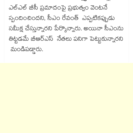
ఎల్ఎల్ బీసీ ప్రమాదంపై ప్రభుత్వం వెంటనే
స్పందించిందని, సీఎం రేవంత్ ఎప్పటికప్పుడు
సమీక్ష చేస్తున్నారని పేర్కొన్నారు. అయినా సీఎంను
తిట్టడమే బీఆర్ఎస్ నేతలు పనిగా పెట్టుకున్నారని
మండిపడ్డారు.