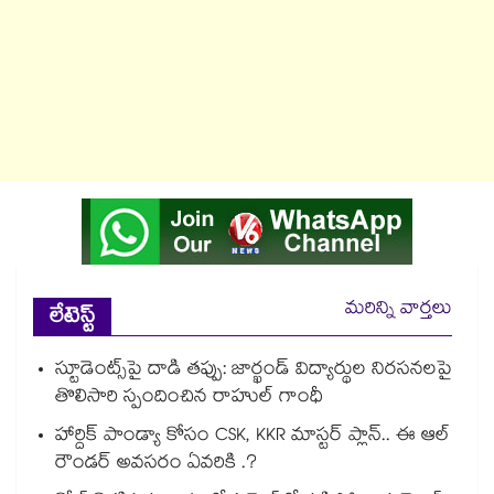
మరిన్ని వార్తలు
లేటెస్ట్
స్టూడెంట్స్‎పై దాడి తప్పు: జార్ఖండ్ విద్యార్థుల నిరసనలపై
తొలిసారి స్పందించిన రాహుల్ గాంధీ
హార్దిక్ పాండ్యా కోసం CSK, KKR మాస్టర్ ప్లాన్.. ఈ ఆల్
రౌండర్ అవసరం ఏవరికి .?