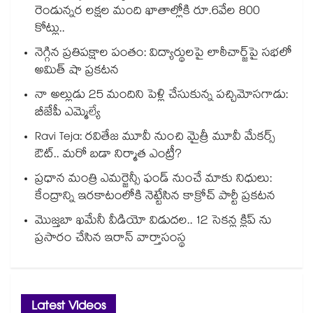
రెండున్నర లక్షల మంది ఖాతాల్లోకి రూ.6వేల 800
కోట్లు..
నెగ్గిన ప్రతిపక్షాల పంతం: విద్యార్థులపై లాఠీచార్జ్‎పై సభలో
అమిత్ షా ప్రకటన
నా అల్లుడు 25 మందిని పెళ్లి చేసుకున్న పచ్చిమోసగాడు:
బీజేపీ ఎమ్మెల్యే
Ravi Teja: రవితేజ మూవీ నుంచి మైత్రీ మూవీ మేకర్స్
ఔట్.. మరో బడా నిర్మాత ఎంట్రీ?
ప్రధాన మంత్రి ఎమర్జెన్సీ ఫండ్ నుంచే మాకు నిధులు:
కేంద్రాన్ని ఇరకాటంలోకి నెట్టేసిన కాక్రోచ్ పార్టీ ప్రకటన
మొజ్తబా ఖమేనీ వీడియో విడుదల.. 12 సెకన్ల క్లిప్ ను
ప్రసారం చేసిన ఇరాన్ వార్తాసంస్థ
Latest Videos