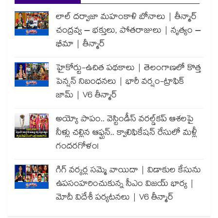
లాల్ దర్వాజా మహంకాళి బోనాలు | తీన్మార్
చంద్రవ్వ – భక్తులు, పోతరాజులు | నృత్యం –
భీమా | తీన్మార్
హైకోర్టు-ఉచిత పథకాలు | తెలంగాణలో కొత్త
పెన్షన్ నిబంధనలు | భారీ వర్షం-ట్రాఫిక్
జామ్ | V6 తీన్మార్
అయ్యో పాపం.. వెస్టిండీస్ వరల్డ్‌కప్ ఆశలపై
నీళ్లు చల్లిన ఆఫ్ఘన్.. క్వాలిఫికేషన్ రేసులో మళ్లీ
గందరగోళం!
గిగ్ వర్కర్ల సమ్మె వాయిదా | విడాకుల కేసును
ఉపసంహరించుకున్న సీఎం విజయ్ భార్య |
మోదీ విదేశీ పర్యటనలు | V6 తీన్మార్