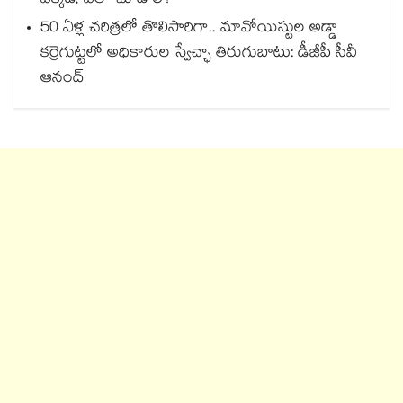
ఎక్కడ, ఎలా చూడాలి?
50 ఏళ్ల చరిత్రలో తొలిసారిగా.. మావోయిస్టుల అడ్డా
కర్రెగుట్టలో అధికారుల స్వేచ్ఛా తిరుగుబాటు: డీజీపీ సీవీ
ఆనంద్