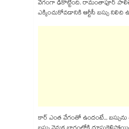
వేగంగా ఢీకొట్టింది. రామంతాపూర్ పాలిటె
ఎక్కించుకోవడానికి ఆర్టీసీ బస్సు ని
కార్ ఎంత వేగంతో ఉందంటే... బస్సును 
బస్సు వెనుక భాగంలోకి దూసుకెళ్లిపోయి