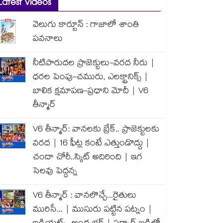
Latest Videos
వెలుగు కార్టూన్ : గాజాలో శాంతి
పవనాలు
నీటిపారుదల ప్రాజెక్టులు-వరద నీరు |
ధరల పెంపు-చమురు, ఎలక్ట్రానిక్స్ |
బాలిక క్షమాపణ-ప్రధాని మోదీ | V6
తీన్మార్
V6 తీన్మార్: వానలకు బ్రేక్.. ప్రాజెక్టులకు
వరద | 16 ఫీట్ల కంటే ఎత్తుండొద్దు |
చందా చోరీ..స్కిట్ అదిరింది | ఇగ
సెలవు పెద్దన్న
V6 తీన్మార్ : వానలొచ్చే...రైతులు
మురిసే... | ముసురు పట్టిన పట్నం |