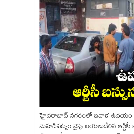
హైదరాబాద్ నగరంలో ఇవాళ ఉదయం ఘోర 
మెహదీపట్నం వైపు బయలుదేరిన ఆర్టీసీ బ