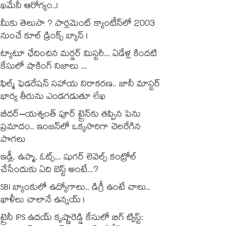
ఖమేనీ ఆరోగ్యం..!
మీకు తెలుసా ? పార్లమెంట్ క్యాంటీన్⁪లో 2003
నుంచే కూల్ డ్రింక్స్ బ్యాన్ !
ట్యాటూ ఛేదించిన మర్డర్ మిస్టరీ... ఏడేళ్ల కిందటి
కేసులో షాకింగ్ నిజాలు ...
ఫిల్మ్ ఫెడరేషన్ సహాయ నిరాకరణ.. జానీ మాస్టర్
భార్య తీరును ఎండగడుతూ లేఖ
బీదర్–యశ్వంత్ పూర్ ట్రైన్‎కు తప్పిన పెను
ప్రమాదం.. ఇంజన్‎లో ఒక్కసారిగా చెలరేగిన
పొగలు
ఇడ్లీ, ఉప్మా, ఓట్స్... షుగర్ లెవెల్స్ కంట్రోల్
చేసేందుకు ఏది బెస్ట్ అంటే...?
SBI బ్యాంకులో ఉద్యోగాలు.. డిగ్రీ ఉంటే చాలు..
ఖాళీలు చాలానే ఉన్నయ్ !
ట్రైనీ IPS ఉదయ్ కృష్ణారెడ్డి కేసులో బిగ్ ట్విస్ట్: