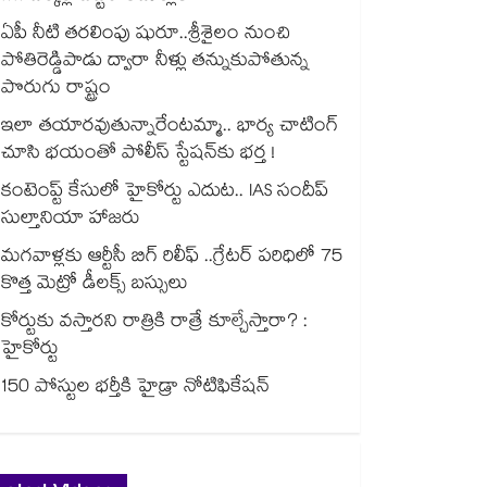
ఏపీ నీటి తరలింపు షురూ..శ్రీశైలం నుంచి
పోతిరెడ్డిపాడు ద్వారా నీళ్లు తన్నుకుపోతున్న
పొరుగు రాష్ట్రం
ఇలా తయారవుతున్నారేంటమ్మా.. భార్య చాటింగ్
చూసి భయంతో పోలీస్ స్టేషన్⁫కు భర్త !
కంటెంప్ట్ కేసులో హైకోర్టు ఎదుట.. IAS సందీప్
సుల్తానియా హాజరు
మగవాళ్లకు ఆర్టీసీ బిగ్ రిలీఫ్ ..గ్రేటర్ పరిధిలో 75
కొత్త మెట్రో డీలక్స్ బస్సులు
కోర్టుకు వస్తారని రాత్రికి రాత్రే కూల్చేస్తారా? :
హైకోర్టు
150 పోస్టుల భర్తీకి హైడ్రా నోటిఫికేషన్