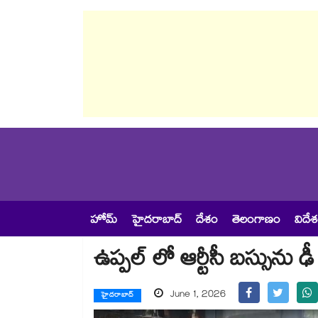
హోమ్
హైదరాబాద్
దేశం
తెలంగాణం
విదే
ఉప్పల్ లో ఆర్టీసీ బస్సును ఢీ
June 1, 2026
హైదరాబాద్