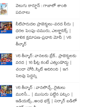
వెలుగు కార్టూన్ : గాజాలో శాంతి
పవనాలు
నీటిపారుదల ప్రాజెక్టులు-వరద నీరు |
ధరల పెంపు-చమురు, ఎలక్ట్రానిక్స్ |
బాలిక క్షమాపణ-ప్రధాని మోదీ | V6
తీన్మార్
V6 తీన్మార్: వానలకు బ్రేక్.. ప్రాజెక్టులకు
వరద | 16 ఫీట్ల కంటే ఎత్తుండొద్దు |
చందా చోరీ..స్కిట్ అదిరింది | ఇగ
సెలవు పెద్దన్న
V6 తీన్మార్ : వానలొచ్చే...రైతులు
మురిసే... | ముసురు పట్టిన పట్నం |
ఇడియట్స్...అంధ భక్త్ | సర్కార్ బడిలో