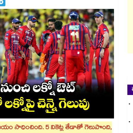
 విజయం సాధించింది. 5 వికెట్ల తేడాతో గెలుపొంది,