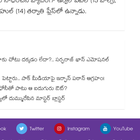
ంచిన బ్యాటర్‌‌‌‌గా ఉర్విల్‌‌‌‌ పటేల్‌‌‌‌ (13 బాల్స్‌‌‌‌),
‌‌‌‌ (14) తర్వాతి ప్లేస్‌‌‌‌లో ఉన్నాడు.
నాకు చోటు దక్కడం లేదా?.. సర్ఫరాజ్ ఖాన్ ఎమోషనల్
పెట్టారు.. పాక్ మీడియాపై ఇర్ఫాన్ పఠాన్ ఆగ్రహం!
ు ధోనీతో పాటు ఆ ఐదుగురు ఔట్?
ూలో దుమ్మురేపిన మాస్టర్ బ్లాస్టర్
ok
Twitter
Instagram
YouTube