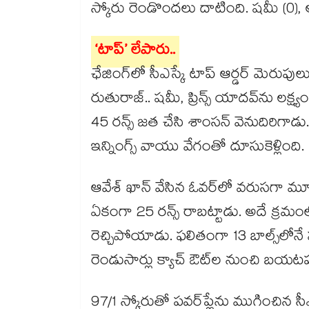
స్కోరు రెండొందలు దాటింది. షమీ (0), ఆవేశ్‌‌
‘టాప్‌‌‌‌’ లేపారు..
ఛేజింగ్‌‌‌‌లో సీఎస్కే టాప్‌‌‌‌ ఆర్డర్‌‌‌‌ మ
రుతురాజ్‌‌‌‌.. షమీ, ప్రిన్స్‌‌‌‌ యాదవ్‌‌‌‌ను ల
45 రన్స్‌‌‌‌ జత చేసి శాంసన్‌‌‌‌ వెనుదిరిగాడు. అయ
ఇన్నింగ్స్‌‌‌‌ వాయు వేగంతో దూసుకెళ్లింది.
ఆవేశ్‌‌‌‌ ఖాన్‌‌‌‌ వేసిన ఓవర్‌‌‌‌లో వరుసగా మూడు సిక
ఏకంగా 25 రన్స్‌‌‌‌ రాబట్టాడు. అదే క
రెచ్చిపోయాడు. ఫలితంగా 13 బాల్స్‌‌‌‌లోనే 
రెండుసార్లు క్యాచ్‌‌‌‌ ఔట్‌‌‌‌ల నుంచి బయట
97/1 స్కోరుతో పవర్‌‌‌‌ప్లేను ముగించిన సీ