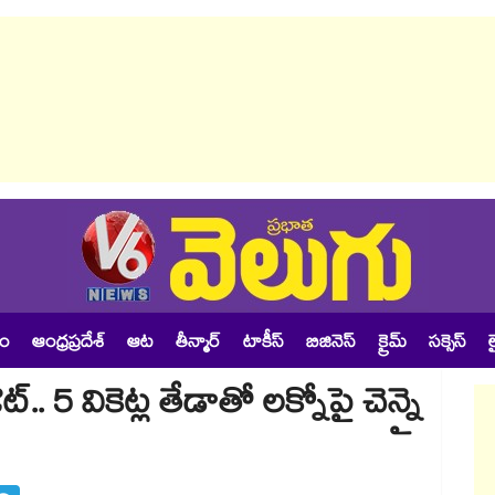
శం
ఆంధ్రప్రదేశ్
ఆట
తీన్మార్
టాకీస్
బిజినెస్
క్రైమ్
సక్సెస్
ల
ట్.. 5 వికెట్ల తేడాతో లక్నోపై చెన్నై