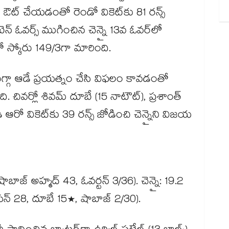
ట్‌‌‌‌ చేయడంతో రెండో వికెట్‌‌‌‌కు 81 రన్స్‌‌‌‌
‌‌‌‌ ఓవర్స్‌‌‌‌ ముగించిన చెన్నై 13వ ఓవర్‌‌‌‌లో
దాంతో స్కోరు 149/3గా మారింది.
‌‌‌ (10) మెరుగ్గా ఆడే ప్రయత్నం చేసి విఫలం కావడంతో
ర్లో శివమ్‌‌‌‌ దూబే (15 నాటౌట్‌‌‌‌), ప్రశాంత్‌‌‌‌
 ఆరో వికెట్‌‌‌‌కు 39 రన్స్‌‌‌‌ జోడించి చెన్నైని విజయ
ాబాజ్ అహ్మద్ 43, ఓవర్టన్ 3/36). చెన్నై: 19.2
న్ 28, దూబే 15*, షాబాజ్‌‌‌‌ 2/30).