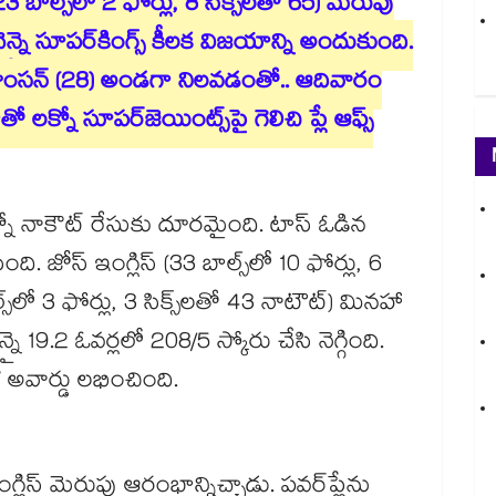
్‌‌‌‌ (23 బాల్స్‌‌‌‌లో 2 ఫోర్లు, 8 సిక్స్‌‌‌‌లతో 65) మెరుపు
న్నై సూపర్‌‌‌‌కింగ్స్‌‌‌‌ కీలక విజయాన్ని అందుకుంది.
, సంజూ శాంసన్‌‌‌‌ (28) అండగా నిలవడంతో.. ఆదివారం
తో లక్నో సూపర్‌‌‌‌జెయింట్స్‌‌‌‌పై గెలిచి ప్లే ఆఫ్స్‌‌‌‌
ో నాకౌట్‌‌‌‌ రేసుకు దూరమైంది. టాస్‌‌‌‌ ఓడిన
జోస్‌‌‌‌ ఇంగ్లిస్‌‌‌‌ (33 బాల్స్‌‌‌‌లో 10 ఫోర్లు, 6
ల్స్‌‌‌‌లో 3 ఫోర్లు, 3 సిక్స్‌‌‌‌లతో 43 నాటౌట్‌‌‌‌) మినహా
 19.2 ఓవర్లలో 208/5 స్కోరు చేసి నెగ్గింది.
చ్‌‌‌‌’ అవార్డు లభించింది.
ిస్‌‌‌‌ మెరుపు ఆరంభాన్నిచ్చాడు. పవర్‌‌‌‌ప్లేను