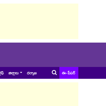
ైఫ్
జిల్లాలు
దర్వాజ
ఈ-పేపర్