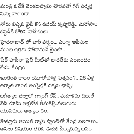
మంత్రి వివేక్ వెంకటస్వామి చొరవతో గిగ్ వర్కర్ల
సమ్మె వాయిదా
నోరు విప్పని ట్రైనీ IPS ఉదయ్ కృష్ణారెడ్డి.. మరోసారి
కస్టడీకి కోరిన పోలీసులు
హైదరాబాద్ లో భారీ వర్షం... సరిగ్గా ఆఫీసుల
నుంచి ఇళ్లకు పోదామనే టైంలో..
షేక్ హసీనా ప్రెస్ మీట్‎తో భారత్‎కు సంబంధం
లేదు: కేంద్రం
ఇంకెంత కాలం యూరోపోళ్ల పెత్తనం?.. 28 ఏళ్ల
తర్వాత భారత అంపైర్లకి దక్కని ఛాన్స్!
జగిత్యాల జిల్లాలో గ్యాంగ్ రేప్.. మహిళను డబుల్
బెడ్ రూమ్ ఇళ్లలోకి తీసుకెళ్లి..నలుగురు
యువకులు అత్యాచారం..
కొత్తూరు ఆయిల్ గ్యాస్⁪ ప్లాంట్⁫లో కేంద్ర బలగాలు..
అసలు విషయం తెలిసి ఊపిరి పీల్చుకున్న జనం