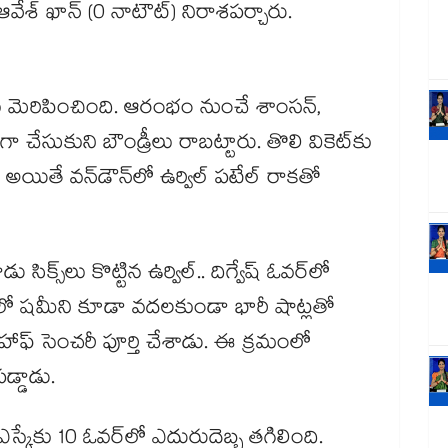
‌‌ ఖాన్‌‌‌‌ (0 నాటౌట్‌‌‌‌) నిరాశపర్చారు.
ెరుపులు మెరిపించింది. ఆరంభం నుంచే శాంసన్‌‌‌‌,
క్ష్యంగా చేసుకుని బౌండ్రీలు రాబట్టారు. తొలి వికెట్‌‌‌‌కు
ితే వన్‌‌‌‌డౌన్‌‌‌‌లో ఉర్విల్‌‌‌‌ పటేల్‌‌‌‌ రాకతో
్స్‌‌‌‌లు కొట్టిన ఉర్విల్‌‌‌‌.. దిగ్వేష్‌‌‌‌ ఓవర్‌‌‌‌లో
్రమంలో షమీని కూడా వదలకుండా భారీ షాట్లతో
హాఫ్‌‌‌‌ సెంచరీ పూర్తి చేశాడు. ఈ క్రమంలో
పడ్డాడు.
ఎస్కేకు 10 ఓవర్‌‌‌‌లో ఎదురుదెబ్బ తగిలింది.