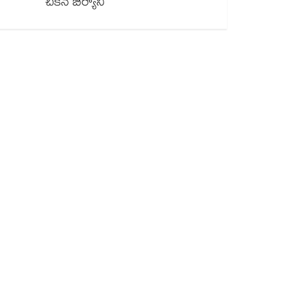
చికెన్ బిర్యానీ