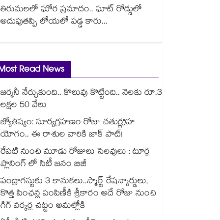
తిరుమలలో ఘోర ప్రమాదం.. ఘాట్ రోడ్డులో
అదుపుతప్పి లోయలో పడ్డ కారు...
Most Read News
జర్మనీ నేర్చుకుంది.. కొలువు కొట్టింది.. నెలకు రూ.3
లక్షల 50 వేలు
జ్యోతిష్యం: సూర్యగ్రహణం రోజు చతుర్గ్రహ
యోగం.. ఈ రాశుల వారికి జాక్ పాట్!
రేపటి నుంచి మూడు రోజులు సెలవులు : టూర్ల
ప్లానింగ్ లో సిటీ జనం బిజీ
పంద్రాగస్టుకు 3 కానుకలు..స్మార్ట్ రేషన్కార్డులు,
కొత్త పింఛన్ల పంపిణీకి శ్రీకారం అదే రోజు నుంచి
గిగ్ వర్కర్ల చట్టం అమల్లోకి