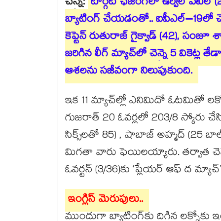
చెన్నై:
టార్గెట్‌‌‌‌ ఛేజింగ్‌‌‌‌లో ఉర్విల్‌‌‌‌ పటేల
బ్యాటింగ్‌‌‌‌ చేయడంతో.. ఐపీఎల్‌‌‌‌–19లో చె
కెప్టెన్‌‌‌‌ రుతురాజ్‌‌‌‌ గైక్వాడ్‌‌‌‌ (42)
జరిగిన లీగ్‌‌‌‌ మ్యాచ్‌‌‌‌లో చెన్నై 5 వికెట్ల తేడా
ఆశలను సజీవంగా నిలుపుకుంది.
ఇక 11 మ్యాచ్‌‌‌‌ల్లో ఎనిమిదో ఓటమితో లక్న
గుజరాత్‌‌‌‌ 20 ఓవర్లలో 203/8 స్కోరు చేసింది. 
సిక్స్‌‌‌‌లతో 85) , షాబాజ్‌‌‌‌ అహ్మద్‌‌‌‌ (25 బా
మిగతా వారు ఫెయిలయ్యారు. తర్వాత చెన్నై
ఓవర్టన్‌‌‌‌ (3/36)కు ‘ప్లేయర్‌‌‌‌ ఆఫ్‌‌‌‌ ద మ్యా
ఇంగ్లిస్‌‌‌‌ మెరుపులు..
ముందుగా బ్యాటింగ్‌‌‌‌కు దిగిన లక్నోకు ఇంగ్ల