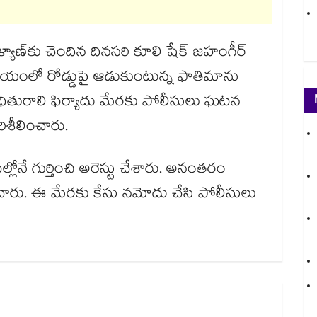
‌‌‌‌‌‌‌కు చెందిన దినసరి కూలి షేక్ జహంగీర్
లో రోడ్డుపై ఆడుకుంటున్న ఫాతిమాను
ాధితురాలి ఫిర్యాదు మేరకు పోలీసులు ఘటన
రిశీలించారు.
ంటల్లోనే గుర్తించి అరెస్టు చేశారు. అనంతరం
ు అప్పగించారు. ఈ మేరకు కేసు నమోదు చేసి పోలీసులు