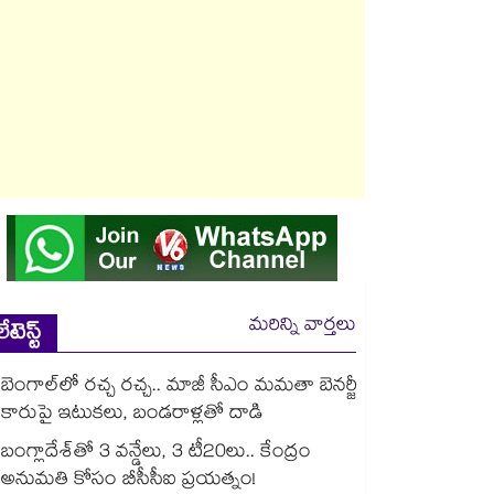
మరిన్ని వార్తలు
లేటెస్ట్
బెంగాల్⁭లో రచ్చ రచ్చ.. మాజీ సీఎం మమతా బెనర్జీ
కారుపై ఇటుకలు, బండరాళ్లతో దాడి
బంగ్లాదేశ్⁬తో 3 వన్డేలు, 3 టీ20లు.. కేంద్రం
అనుమతి కోసం బీసీసీఐ ప్రయత్నం!