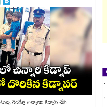
్న రెండేళ్ల చిన్నారిని కిడ్నాప్ చేసి