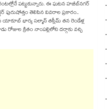
ల్లోనే పట్టుకున్నారు. ఈ ఘటన హబీబ్‌‌‌‌‌‌‌‌నగర్
స్పెక్టర్ పురుషోత్తం తెలిపిన వివరాల ప్రకారం..
ిన యాకూబ్ భార్య సల్మాన్ తస్లీమ్ తన రెండేళ్ల
రోజుల క్రితం నాంపల్లిలోని దర్గాకు వచ్చి