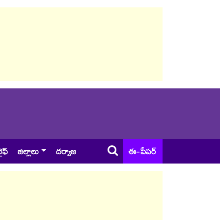
ైఫ్
జిల్లాలు
దర్వాజ
ఈ-పేపర్