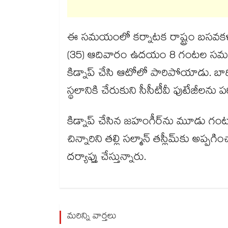
ఈ సమయంలో కర్నాటక రాష్ట్రం బసవకళ్యాణ్‌
(35) ఆదివారం ఉదయం 8 గంటల సమయం
కిడ్నాప్ చేసి ఆటోలో పారిపోయాడు. బ
స్థలానికి చేరుకుని సీసీటీవీ ఫుటేజీలను ప
కిడ్నాప్ చేసిన జహంగీర్‌‌‌‌‌‌‌‌ను మూడు గ
చిన్నారిని తల్లి సల్మాన్ తస్లీమ్‌‌‌‌‌‌‌‌క
దర్యాప్తు చేస్తున్నారు.
మరిన్ని వార్తలు