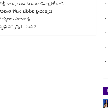
నర్జీ కారుపై ఇటుకలు, బండరాళ్లతో దాడి
ం అనుమతి కోసం బీసీసీఐ ప్రయత్నం!
ంబ సభ్యులకు పరామర్శ
్టుపై సస్పెన్స్‌కు ఎండ్?