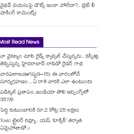
వైభవ్ వయసుపై డౌట్స్ ఇంకా పోలేదా?.. బ్రెట్ లీ
షాకింగ్ కామెంట్స్!
Most Read News
నా వైకల్యం చూసి రైడ్స్ క్యాన్సిల్ చేస్తున్నరు.. కన్నీళ్లు
తెప్పిస్తున్న హైదరాబాద్ రాపిడో రైడర్ గాథ
వారఫలాలు(ఆగస్టు9–15): ఈ వారంలోనే
సూర్యగ్రహణం .. ఏ రాశి వారికి ఎలా ఉంటుంది!
పడిక్కల్‌‌ ప్రతాపం..ఇండియా తొలి ఇన్నింగ్స్‌‌లో
357/6
పెద్ది కుటుంబానికి రూ.2 కోట్ల 25 లక్షలు
Toxic ట్రైలర్ రివ్యూ.. యష్ ‘టాక్సిక్’ తర్వాత
ఏమైపోతాడో..!