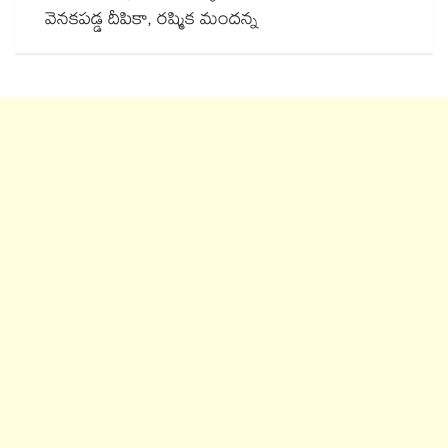
వెనకపడ్డ దీపికా, రష్మిక మందన్న