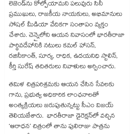
లెజెండ్‌‌‌‌ను కోల్పోయామని పలువురు సినీ
ప్రముఖులు, రాజకీయ నాయకులు, అభిమానులు
సోషల్ మీడియా వేదికగా సంతాపం వ్యక్తం
చేశారు. చెన్నైలోని ఆయన నివాసంలో భారతీరాజా
పార్థివదేహానికి నటులు కమల్ హాసన్‌‌‌‌,
రజినీకాంత్, సూర్య, రాధిక, ఉదయనిధి స్టాలిన్‌‌‌‌,
కీర్తి సురేష్‌‌‌‌ తదితరులు నివాళులు అర్పించారు.
తమిళ చిత్రపరిశ్రమకు ఆయన చేసిన సేవలకు
గాను, ప్రభుత్వ అధికారిక లాంఛనాలతో
అంత్యక్రియలు జరుపుతున్నట్టు సీఎం విజయ్‌‌‌‌
తెలియజేశారు. భారతీరాజా డైరెక్షన్‌‌‌‌లో వచ్చిన
‘ఆరాధన’ చిత్రంలో తాను పులిరాజు పాత్రను