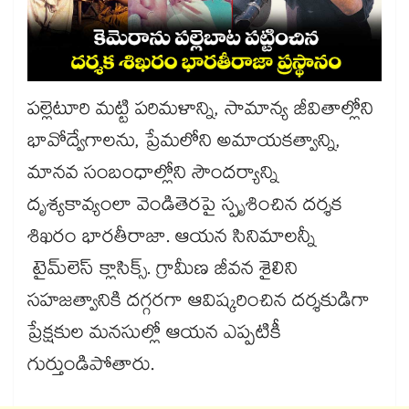
పల్లెటూరి మట్టి పరిమళాన్ని, సామాన్య జీవితాల్లోని
భావోద్వేగాలను, ప్రేమలోని అమాయకత్వాన్ని,
మానవ సంబంధాల్లోని సౌందర్యాన్ని
దృశ్యకావ్యంలా వెండితెరపై స్పృశించిన దర్శక
శిఖరం భారతీరాజా. ఆయన సినిమాలన్నీ
టైమ్‌‌‌‌లెస్‌‌‌‌ క్లాసిక్స్‌‌‌‌. గ్రామీణ జీవన శైలిని
సహజత్వానికి దగ్గరగా ఆవిష్కరించిన దర్శకుడిగా
ప్రేక్షకుల మనసుల్లో ఆయన ఎప్పటికీ
గుర్తుండిపోతారు.