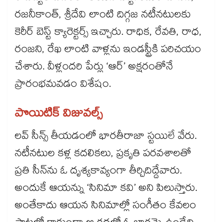
రజనీకాంత్, శ్రీదేవి లాంటి దిగ్గజ నటీనటులకు
కెరీర్‌‌‌‌‌‌‌‌ బెస్ట్ క్యారెక్టర్స్‌‌‌‌ ఇచ్చారు. రాధిక, రేవతి, రాధ,
రంజని, రేఖ లాంటి వాళ్లను ఇండస్ట్రీకి పరిచయం
చేశారు. వీళ్లందరి పేర్లు ‘ఆర్‌‌‌‌‌‌‌‌’ అక్షరంతోనే
ప్రారంభమవడం విశేషం.
పొయిటిక్‌‌‌‌ విజువల్స్‌‌‌‌
లవ్‌‌‌‌ సీన్స్‌‌‌‌ తీయడంలో భారతీరాజా స్టయిలే వేరు.
నటీనటుల కళ్ల కదలికలు, ప్రకృతి పరవశాలతో
ప్రతి సీన్‌‌‌‌ను ఓ దృశ్యకావ్యంగా తీర్చిదిద్దేవారు.
అందుకే ఆయన్ను ‘సినిమా కవి’ అని పిలుస్తారు.
అంతేకాదు ఆయన సినిమాల్లో సంగీతం కేవలం