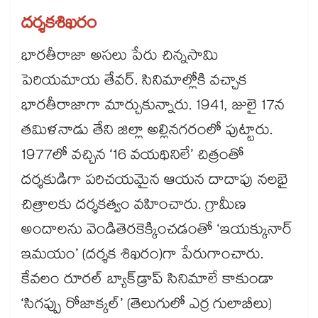
దర్శకశిఖరం
భారతీరాజా అసలు పేరు చిన్నసామి
పెరియమాయ తేవర్‌‌‌‌‌‌‌‌. సినిమాల్లోకి వచ్చాక
భారతీరాజాగా మార్చుకున్నారు. 1941, జులై 17న
తమిళనాడు తేని జిల్లా అల్లినగరంలో పుట్టారు.
1977లో వచ్చిన ‘16 వయథినిలే’ చిత్రంతో
దర్శకుడిగా పరిచయమైన ఆయన దాదాపు నలభై
చిత్రాలకు దర్శకత్వం వహించారు. గ్రామీణ
అందాలను వెండితెరకెక్కించడంతో ‘ఇయక్కునార్‌‌‌‌‌‌‌‌
ఇమయం’ (దర్శక శిఖరం)గా పేరుగాంచారు.
కేవలం రూరల్‌‌‌‌ బ్యాక్‌‌‌‌డ్రాప్‌‌‌‌ సినిమాలే కాకుండా
‘సిగప్పు రోజాక్కల్‌‌‌‌’ (తెలుగులో ఎర్ర గులాబీలు)