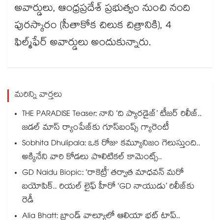
అవార్డులు, ఆంధ్రప్రదేశ్‌‌‌‌ ప్రభుత్వం నుంచి నంది
పురస్కారం (సీతాకోక చిలుక చిత్రానికి), 4
ఫిల్మ్‌‌‌‌ఫేర్ అవార్డులు అందుకున్నారు.
మరిన్ని వార్తలు
THE PARADISE Teaser: నాని ‘ది ప్యారడైజ్‌‌’ టీజర్ రిలీజ్..
జడల్ మాస్ ర్యాంపేజ్‌కు గూస్‌బంప్స్ గ్యారెంటీ
Sobhita Dhulipala: ఒక రోజు కమ్యూనిజం గెలుస్తుంది..
అక్కినేని వారి కోడలు పొలిటికల్ కామెంట్స్..
GD Naidu Biopic: ‘రాకెట్రీ’ తర్వాత మాధవన్ మరో
బయోపిక్.. రియల్ లైఫ్ హీరో ‘GD నాయుడు’ రిలీజ్⁬కు
రెడీ
Alia Bhatt: బ్రాండ్ వాల్యూలో ఆలియా భట్ టాప్..