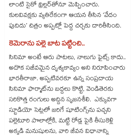
లాంటి సైకో థ్రిల్లర్‌‌‌‌‌‌‌‌తోనూ మెప్పించారు.
కులవివక్షకు వ్యతిరేకంగా ఆయన తీసిన ‘వేదం
పుదిదు’ చిత్రం అప్పట్లో పెద్ద చర్చకు దారితీసింది.
కెమెరాను పల్లె బాట పట్టించి..
సినిమా అంటే ఆరు పాటలు, నాలుగు ఫైట్స్‌‌‌‌ కాదు..
అదొక సజీవమైన దృశ్యకావ్యం అని నిరూపించారు
భారతీరాజా. అప్పటివరకూ ఉన్న సంప్రదాయ
సినిమా ఫార్మాట్‌‌‌‌ను బద్దలు కొట్టి, వెండితెరకు
సరికొత్త రంగులు అద్దిన సృజనశీలి. ఎక్కువగా
స్టూడియో సెట్లలో జరిగే షూటింగ్స్‌‌‌‌ను పచ్చని
పల్లెటూరి పొలాల్లోకి, మట్టి రోడ్ల పైకి తీసుకెళ్లి
అక్కడి మనుషులను, వారి జీవన విధానాన్ని