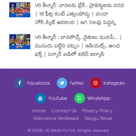
V6 తీన్మార్: వానలకు బ్రేక్.. ప్రాజెక్టులకు వరద
| 16 ఫీట్ల కంటే ఎత్తుండొద్దు | చందా
చోరీ..స్కిట్ అదిరింది | ఇగ సెలవు పెద్దన్న
V6 తీన్మార్ : వానలొచ్చే...రైతులు మురిసే... |
ముసురు పట్టిన పట్నం | ఇడియట్స్...అంధ
భక్త్ | సర్కార్ బడిలో చికెన్ బిర్యానీ
Facebook
Twitter
Instagram
YouTube
WhatsApp
Home
Contact Us
Privacy Policy
Grievance Redressal
Telugu News
© 2026, VIL Media Pvt Ltd. All rights reserved