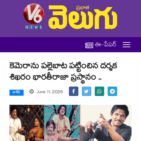
ఈ-పేపర్
కెమెరాను పల్లెబాట పట్టించిన దర్శక
శిఖరం భారతీరాజా ప్రస్థానం ..
June 11, 2026
టాకీస్