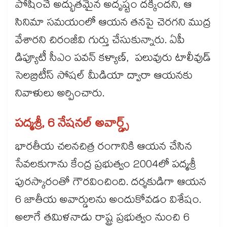
పోషించే అద్భుతమైన అదృష్టం దక్కిందని, ఆ
సినిమా సమయంలో ఆయన తనపై చెరగని ముద్ర
వేశారని చిరంజీవి గుర్తు చేసుకున్నారు. ఏపీ
డిప్యూటీ సీఎం పవన్ కళ్యాణ్‌‌‌‌, పలువురు టాలీవుడ్‌‌‌‌
సెలబ్రిటీస్‌‌‌‌ సోషల్ మీడియా ద్వారా ఆయనకు
నివాళులు అర్పించారు.
పద్మశ్రీ, 6 నేషనల్‌‌‌‌ అవార్డ్స్‌‌‌‌
భారతీయ చలనచిత్ర రంగానికి ఆయన చేసిన
సేవలకుగాను కేంద్ర ప్రభుత్వం 2004లో పద్మశ్రీ
పురస్కారంతో గౌరవించింది. దర్శకుడిగా ఆయన
6 జాతీయ అవార్డులను అందుకోవడం విశేషం.
అలాగే తమిళనాడు రాష్ట్ర ప్రభుత్వం నుంచి 6