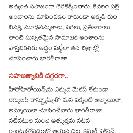
అత్యంత సహజంగా తెరకెక్కించారు. కేవలం పల్లె
అందాలను చూపించడం కాకుండా అక్కడి కుల
వివక్ష, మూఢనమ్మకాలు, పగలు, ప్రతీకారాలు
లాంటి సున్నితమైన సామాజిక అంశాలను
వాస్తవికతకు అద్దం పట్టేలా తన చిత్రాల్లో
చూపించారు భారతీరాజా.
సహజత్వానికి దగ్గరగా..
హీరోహీరోయిన్స్‌‌‌‌ను ఎక్కువ మేకప్‌‌‌‌ లేకుండా
రెగ్యులర్‌‌‌‌‌‌‌‌ కాస్ట్యూమ్స్‌‌‌‌తో మన పక్కింటి అబ్బాయిలా,
అమ్మాయిలా చూపించేవారు భారతీరాజా.
నటీనటుల నుంచి అత్యుత్తమ నటన
రాబట్టుకోవడంలో ఆయన దిట్ట. కమల్ హాసన్,