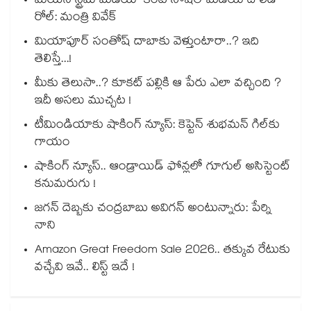
మెయిన్ స్ట్రీమ్ మీడియా కంటే సోషల్ మీడియాదే లీడ్
రోల్: మంత్రి వివేక్
మియాపూర్ సంతోష్ దాబాకు వెళ్తుంటారా..? ఇది
తెలిస్తే...!
మీకు తెలుసా..? కూకట్ పల్లికి ఆ పేరు ఎలా వచ్చింది ?
ఇదీ అసలు ముచ్చట !
టీమిండియాకు షాకింగ్ న్యూస్: కెప్టెన్ శుభమన్ గిల్‎కు
గాయం
షాకింగ్ న్యూస్.. ఆండ్రాయిడ్ ఫోన్లలో గూగుల్ అసిస్టెంట్
కనుమరుగు !
జగన్ దెబ్బకు చంద్రబాబు అవిగన్ అంటున్నారు: పేర్ని
నాని
Amazon Great Freedom Sale 2026.. తక్కువ రేటుకు
వచ్చేవి ఇవే.. లిస్ట్ ఇదే !