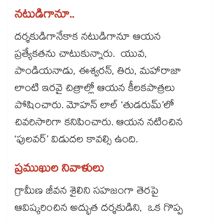
నటుడిగానూ..
దర్శకుడిగానేకాక నటుడిగానూ ఆయన
ప్రత్యేకతను చాటుకున్నారు. యువ,
పాండియనాడు, ఈశ్వరన్‌‌‌‌, తిరు, మహారాజా
లాంటి ఇరవై చిత్రాల్లో ఆయన కీలకపాత్రలు
పోషించారు. మోహన్‌‌‌‌ లాల్‌‌‌‌ ‘తుడరుమ్‌‌‌‌’లో
చివరిసారిగా కనిపించారు. ఆయన నటించిన
‘పులవర్‌‌‌‌‌‌‌‌’ విడుదల కావల్సి ఉంది.
ప్రముఖుల నివాళులు
గ్రామీణ జీవన శైలిని సహజంగా తెరపై
ఆవిష్కరించిన అద్భుత దర్శకుడిని, ఒక గొప్ప