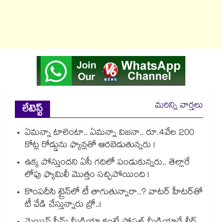
మరిన్ని వార్తలు
లేటెస్ట్
ఏమన్నా టాలెంటా.. ఏమన్నా విజనా.. రూ.4వేల 200
కోట్ల రోడ్డును ఫ్యాన్లతో ఆరబెడుతున్నరు !
ఉక్క పోస్తుందని ఏసీ గదిలో పండుకున్నరు.. తెల్లారే
లోపు ఫ్యామిలీ మొత్తం సచ్చిపోయింది !
కొంపదీసి ట్రైన్⁬లో టీ తాగుతున్నారా..? వాటర్ హీటర్⁭⁭తో
టీ వేడి చేస్తున్నారు బ్రో..!