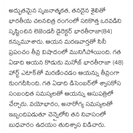
అద్భుతమైన సృజనాత్మకత, తనదైన శైలితో
భారతీయ చలనచిత్ర రంగంలో సరికొత్త ఒరవడిని
సృష్టించిన లెజెండరీ డైరెక్టర్ భారతీరాజా(84)
కన్నుమూశారు. ఆయన మరణవార్తతో సినీ
ప్రపంచం తీవ్ర విషాదంలో మునిగిపోయింది. గత
ఏడాది ఆయన కొడుకు మనోజ్ భారతీరాజా (48)
హార్ట్‌‌‌‌ ఎటాక్‌‌‌‌తో మరణించడం ఆయన్ను తీవ్రంగా
కుంగదీసింది. గత ఏడాది డిసెంబర్‌‌‌‌‌‌‌‌లో శ్వాసకోస
సంబంధిత సమస్యలతో ఆయన్ను ఆసుపత్రిలో
చేర్చారు. వయోభారం, అనారోగ్య సమస్యలతో
ఇబ్బందిపడుతూ చెన్నైలోని తన నివాసంలో
బుధవారం ఉదయం తుదిశ్వాస విడిచారు.