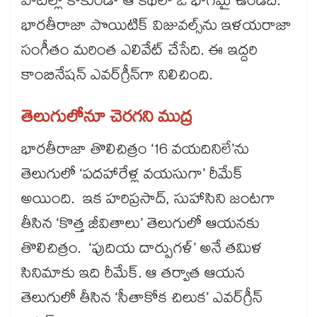
పాటల్లో కాకుండా ఆ కథలో ఓ భాగమై ఉండేది.
భారతీరాజా పొయిటిక్‌‌‌‌ విజువల్స్‌‌‌‌ను ఇళయరాజా
సంగీతం మరింత ఎలివేట్‌‌‌‌ చేసేది. ఈ ఇద్దరి
కాంబినేషన్‌‌‌‌ ఎవర్‌‌‌‌‌‌‌‌గ్రీన్‌‌‌‌గా నిలిచింది.
తెలుగులోనూ చెరగని ముద్ర
భారతీరాజా తొలిచిత్రం ‘16 వయదినిలే’ను
తెలుగులో ‘పదహారేళ్ల వయసుగా’ రీమేక్
అయింది. ఇక హరిప్రసాద్, సుహాసిని జంటగా
తీసిన ‘కొత్త జీవితాలు’ తెలుగులో ఆయనకు
తొలిచిత్రం. ‘పుదియ దార్పుగళ్‌‌‌‌’ అనే తమిళ
సినిమాకు ఇది రీమేక్. ఆ తర్వాత ఆయన
తెలుగులో తీసిన ‘సీతాకోక చిలుక’ ఎవర్‌‌‌‌‌‌‌‌గ్రీన్‌‌‌‌