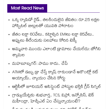
Most Read News
ఒక్క ర్యాపిడో రైడ్.. తలకిందులైన జీవితం: రూ.25 లక్షల
హాస్పిటల్ బిల్లులతో యువతి పోరాటం
జీతం లక్షా 60వేలు.. కట్టాల్సిన EMIలు లక్షా 85వేలు..
అప్పులు తీరేందుకు సలహాలు కోరిన టెక్కీ
అమ్మవారి ముందు ఎలాంటి డ్రామాలు చేయలేదు: జోగిని
శ్యామల
మహబూబ్నగర్: పాము కాదు.. చేపే
ATMలో డబ్బు డ్రా చేస్తే క్యాష్ రాకుండానే అకౌంట్లో కట్
అయ్యాయ్.. న్యాయం చేసిన కోర్టు
ఆర్టీసీలో జూనియర్ అసిస్టెంట్‌‌ పోస్టుల భర్తీకి గ్రీన్‌‌ సిగ్నల్
గ్రాడ్యుయేట్లకు శుభవార్త.. TCS, విప్రో, ఇన్ఫోసిస్, టెక్
మహీంద్రా, హెచ్సీఎల్ ఏం చేస్తున్నాయంటే?