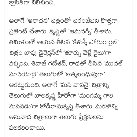
క్లాసిక్‌‌‌‌గా నిలిచింది.
అలాగే ‘ఆరాధన’ చిత్రంతో చిరంజీవిని కొత్తగా
ప్రజెంట్ చేశారు. కృష్ణతో ‘జమదగ్ని’ తీశారు.
తమిళంలో ఆయన తీసిన ‘కిళక్కే పోగుం రైల్‌‌‌‌’
చిత్రం బాపు డైరెక్షన్‌‌‌‌లో ‘తూర్పు వెళ్లే రైలు’గా
వచ్చింది. శివాజీ గణేశన్‌‌‌‌, రాధతో తీసిన ‘ముదల్‌‌‌‌
మారియాదై’ తెలుగులో ‘ఆత్మబంధువుగా’
ఆకట్టుకుంది. అలాగే ‘మన్‌‌‌‌ వాసనై’ చిత్రాన్ని
తెలుగులో బాలకృష్ణ హీరోగా ‘మంగమ్మ గారి
మనవడు’గా కోడిరామకృష్ణ తీశారు. మరికొన్ని
అనువాద చిత్రాలుగా తెలుగు ప్రేక్షకులను
పలకరించాయి.