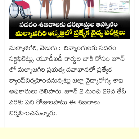
మల్కాజిగిరి, వెలుగు : దివ్యాంగులకు సదరం
సర్టిఫికెట్లు, యూడీఐడీ కార్డుల జారీ కోసం జూన్
లో మల్కాజిగిరి ప్రభుత్వ దవాఖానలో ప్రత్యేక
క్యాంప్​నిర్వహించనున్నట్లు జిల్లా వైద్యారోగ్య శాఖ
అధికారులు తెలిపారు. జూన్ 2 నుంచి 29వ తేదీ
వరకు పది రోజులపాటు ఈ శిబిరాలు
నిర్వహించనున్నారు.