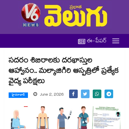
ఈ-పేపర్
సదరం శిబిరాలకు దరఖాస్తుల
ఆహ్వానం.. మల్కాజిగిరి ఆస్పత్రిలో ప్రత్యేక
వైద్య పరీక్షలు
June 2, 2026
హైదరాబాద్