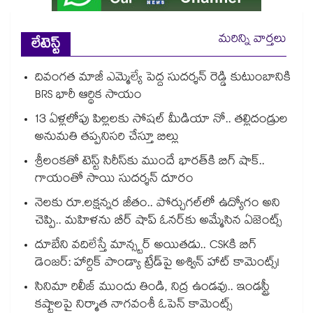
మరిన్ని వార్తలు
లేటెస్ట్
దివంగత మాజీ ఎమ్మెల్యే పెద్ద సుదర్శన్ రెడ్డి కుటుంబానికి
BRS భారీ ఆర్థిక సాయం
13 ఏళ్లలోపు పిల్లలకు సోషల్ మీడియా నో.. తల్లిదండ్రుల
అనుమతి తప్పనిసరి చేస్తూ బిల్లు
శ్రీలంకతో టెస్ట్ సిరీస్‌కు ముందే భారత్⁬కి బిగ్ షాక్..
గాయంతో సాయి సుదర్శన్ దూరం
నెలకు రూ.లక్షన్నర జీతం.. పోర్చుగల్⁭లో ఉద్యోగం అని
చెప్పి.. మహిళను బీర్ షాప్ ఓనర్⁭కు అమ్మేసిన ఏజెంట్స్
దూబేని వదిలేస్తే మాన్స్టర్ అయితడు.. CSKకి బిగ్
డెంజర్: హార్దిక్ పాండ్యా ట్రేడ్‌పై అశ్విన్ హాట్ కామెంట్స్!
సినిమా రిలీజ్ ముందు తిండి, నిద్ర ఉండవు.. ఇండస్ట్రీ
కష్టాలపై నిర్మాత నాగవంశీ ఓపెన్ కామెంట్స్