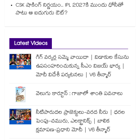
CSK షాకింగ్ నిర్ణయం.. IPL 2027కి ముందు ధోనీతో
పాటు ఆ ఐదుగురు ఔట్?
Latest Videos
గిగ్ వర్కర్ల సమ్మె వాయిదా | విడాకుల కేసును
ఉపసంహరించుకున్న సీఎం విజయ్ భార్య |
మోదీ విదేశీ పర్యటనలు | V6 తీన్మార్
వెలుగు కార్టూన్ : గాజాలో శాంతి పవనాలు
నీటిపారుదల ప్రాజెక్టులు-వరద నీరు | ధరల
పెంపు-చమురు, ఎలక్ట్రానిక్స్ | బాలిక
క్షమాపణ-ప్రధాని మోదీ | V6 తీన్మార్