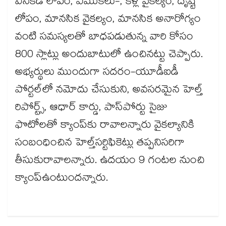
వినికిడి లోపం, ఎముకలు-, కీళ్ల వైకల్యం, దృష్టి
లోపం, మానసిక వైకల్యం, మానసిక అనారోగ్యం
వంటి సమస్యలతో బాధపడుతున్న వారి కోసం
800 స్లాట్లు అందుబాటులో ఉంచినట్టు చెప్పారు.
అభ్యర్థులు ముందుగా సదరం-యూడీఐడీ
పోర్టల్‌‌లో నమోదు చేసుకుని, అవసరమైన హెల్త్​
రిపోర్ట్స్​, ఆధార్ కార్డు, పాస్‌‌పోర్టు సైజు
ఫొటోలతో క్యాంప్​కు రావాలన్నారు వైకల్యానికి
సంబంధించిన హెల్త్​సర్టిఫికెట్లు తప్పనిసరిగా
తీసుకురావాలన్నారు. ఉదయం 9 గంటల నుంచి
క్యాంప్​ఉంటుందన్నారు.