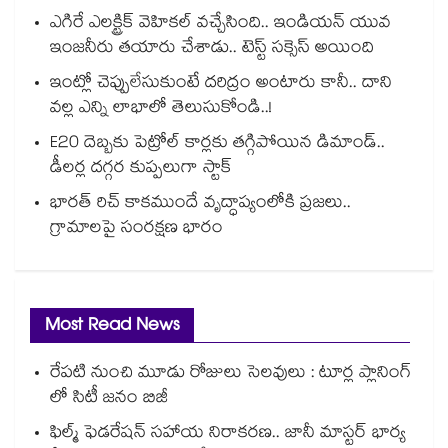
ఎగిరే ఎలక్ట్రిక్ వెహికల్ వచ్చేసింది.. ఇండియన్ యువ
ఇంజనీరు తయారు చేశాడు.. టెస్ట్ సక్సెస్ అయింది
ఇంట్లో చెప్పులేసుకుంటే దరిద్రం అంటారు కానీ.. దాని
వల్ల ఎన్ని లాభాలో తెలుసుకోండి..!
E20 దెబ్బకు పెట్రోల్ కార్లకు తగ్గిపోయిన డిమాండ్..
డీలర్ల దగ్గర కుప్పలుగా స్టాక్
భారత్ రిచ్ కాకముందే వృద్ధాప్యంలోకి ప్రజలు..
గ్రామాలపై సంరక్షణ భారం
Most Read News
రేపటి నుంచి మూడు రోజులు సెలవులు : టూర్ల ప్లానింగ్
లో సిటీ జనం బిజీ
ఫిల్మ్ ఫెడరేషన్ సహాయ నిరాకరణ.. జానీ మాస్టర్ భార్య