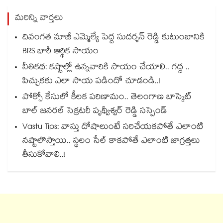
మరిన్ని వార్తలు
దివంగత మాజీ ఎమ్మెల్యే పెద్ద సుదర్శన్ రెడ్డి కుటుంబానికి
BRS భారీ ఆర్థిక సాయం
నీతికథ: కష్టాల్లో ఉన్నవారికి సాయం చేయాలి.. గద్ద ..
పిచ్చుకకు ఎలా సాయ పడిందో చూడండి..!
పోక్సో కేసులో కీలక పరిణామం.. తెలంగాణ బాస్కెట్‌
బాల్ జనరల్ సెక్రటరీ పృథ్వీశ్వర్ రెడ్డి సస్పెండ్
Vastu Tips: వాస్తు దోషాలుంటే సరిచేయకపోతే ఎలాంటి
నష్టాలొస్తాయి.. స్థలం సేల్ కాకపోతే ఎలాంటి జాగ్రత్తలు
తీసుకోవాలి..!