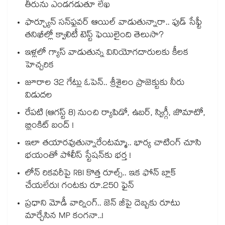
తీరును ఎండగడుతూ లేఖ
ఫార్చ్యూన్ సన్‌ఫ్లవర్ ఆయిల్ వాడుతున్నారా.. ఫుడ్ సేఫ్టీ
తనిఖీల్లో క్వాలిటీ టెస్ట్ ఫెయిలైంది తెలుసా?
ఇళ్లలో గ్యాస్ వాడుతున్న వినియోగదారులకు కీలక
హెచ్చరిక
జూరాల 32 గేట్లు ఓపెన్.. శ్రీశైలం ప్రాజెక్టుకు నీరు
విడుదల
రేపటి (ఆగస్ట్ 8) నుంచి ర్యాపిడో, ఉబర్, స్విగ్గీ, జొమాటో,
బ్లింకిట్ బంద్ !
ఇలా తయారవుతున్నారేంటమ్మా.. భార్య చాటింగ్ చూసి
భయంతో పోలీస్ స్టేషన్⁫కు భర్త !
లోన్ రికవరీపై RBI కొత్త రూల్స్.. ఇక ఫోన్ బ్లాక్
చేయలేరు! గంటకు రూ.250 ఫైన్
ప్రధాని మోడీ వార్నింగ్.. జెన్ జీపై దెబ్బకు రూటు
మార్చేసిన MP కంగనా..!