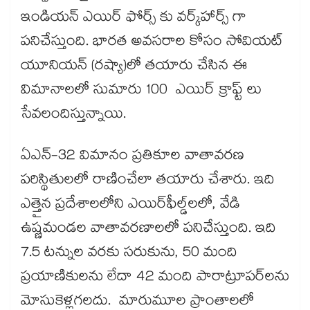
ఇండియన్ ఎయిర్ ఫోర్స్ కు వర్క్‌హార్స్ గా
పనిచేస్తుంది. భారత అవసరాల కోసం సోవియట్
యూనియన్‌ (రష్యా)లో తయారు చేసిన ఈ
విమానాలలో సుమారు 100 ఎయిర్ క్రాఫ్ట్ లు
సేవలందిస్తున్నాయి.
ఏఎన్-32 విమానం ప్రతికూల వాతావరణ
పరిస్థితులలో రాణించేలా తయారు చేశారు. ఇది
ఎత్తైన ప్రదేశాలలోని ఎయిర్‌ఫీల్డ్‌లలో, వేడి
ఉష్ణమండల వాతావరణాలలో పనిచేస్తుంది. ఇది
7.5 టన్నుల వరకు సరుకును, 50 మంది
ప్రయాణికులను లేదా 42 మంది పారాట్రూపర్‌లను
మోసుకెళ్లగలదు. మారుమూల ప్రాంతాలలో