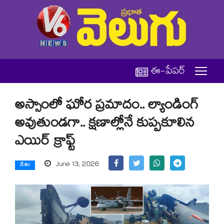
ఈ-పేపర్
అస్సాంలో ఘోర ప్రమాదం.. ల్యాండింగ్
అవుతుండగా.. క్షణాల్లోనే కుప్పకూలిన
ఎయిర్ క్రాఫ్ట్
June 13, 2026
దేశం