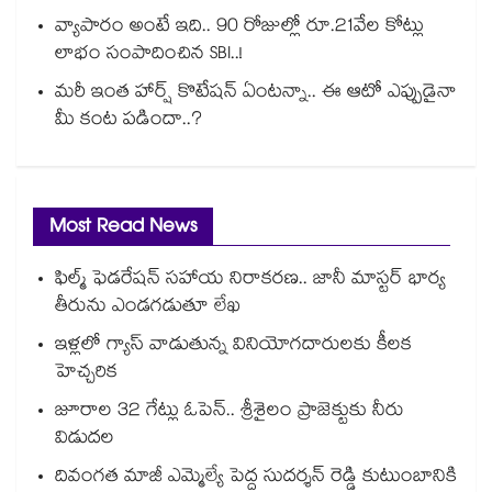
వ్యాపారం అంటే ఇది.. 90 రోజుల్లో రూ.21వేల కోట్లు
లాభం సంపాదించిన SBI..!
మరీ ఇంత హార్ష్ కొటేషన్ ఏంటన్నా.. ఈ ఆటో ఎప్పుడైనా
మీ కంట పడిందా..?
Most Read News
ఫిల్మ్ ఫెడరేషన్ సహాయ నిరాకరణ.. జానీ మాస్టర్ భార్య
తీరును ఎండగడుతూ లేఖ
ఇళ్లలో గ్యాస్ వాడుతున్న వినియోగదారులకు కీలక
హెచ్చరిక
జూరాల 32 గేట్లు ఓపెన్.. శ్రీశైలం ప్రాజెక్టుకు నీరు
విడుదల
దివంగత మాజీ ఎమ్మెల్యే పెద్ద సుదర్శన్ రెడ్డి కుటుంబానికి