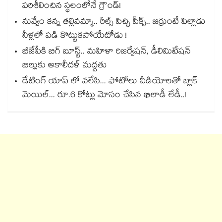
పరిశీలించిన స్థలంలోనే గ్రౌండ్!
నువ్వేం కన్న తల్లివమ్మా.. రీల్స్ పిచ్చి పీక్స్.. జర్రుంటే పిల్లాడు
నీళ్లలో పడి కొట్టుకపోయేటోడు !
బీజేపీకి బిగ్ బూస్ట్.. మహిళా రిజర్వేషన్, డీలిమిటేషన్
బిల్లుకు అకాలీదళ్ మద్దతు
డేటింగ్ యాప్ లో వలేసి... ఫోటోలు వీడియోలతో బ్లాక్
మెయిల్... రూ.6 కోట్లు మోసం చేసిన ఖిలాడీ లేడీ..!