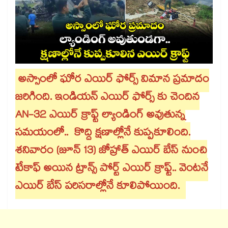
అస్సాంలో ఘోర ఎయిర్ ఫోర్స్ విమాన ప్రమాదం
జరిగింది. ఇండియన్ ఎయిర్ ఫోర్స్ కు చెందిన
AN-32 ఎయిర్ క్రాఫ్ట్ ల్యాండింగ్ అవుతున్న
సమయంలో.. కొద్ది క్షణాల్లోనే కుప్పకూలింది.
శనివారం (జూన్ 13) జోహ్రాత్ ఎయిర్ బేస్ నుంచి
టేకాఫ్ అయిన ట్రాన్స్ పోర్ట్ ఎయిర్ క్రాఫ్ట్.. వెంటనే
ఎయిర్ బేస్ పరిసరాల్లోనే కూలిపోయింది.