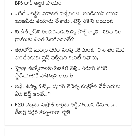
BRS భారీ ఆర్థిక సాయం
ఎగిరే ఎలక్ట్రిక్ వెహికల్ వచ్చేసింది.. ఇండియన్ యువ
ఇంజనీరు తయారు చేశాడు.. టెస్ట్ సక్సెస్ అయింది
మిడిల్‌క్లాస్‌ని కలవరపెడుతున్న గోల్డ్ ర్యాలీ.. శనివారం
గ్రాముకు ఎంత పెరిగిందంటే?
త్వరలోనే మద్యం ధ‌‌ర‌‌ల పెంపు!..8 నుంచి 10 శాతం మేర
పెంచేందుకు ప్రైస్ ఫిక్సేష‌‌న్ క‌‌మిటీ సిఫార్సు
హైడ్రా ఉద్యోగాలకు ఫిజికల్ టెస్ట్.. సరూర్ నగర్
స్టేడియానికి పోటెత్తిన యూత్
ఇడ్లీ, ఉప్మా, ఓట్స్... షుగర్ లెవెల్స్ కంట్రోల్ చేసేందుకు
ఏది బెస్ట్ అంటే...?
E20 దెబ్బకు పెట్రోల్ కార్లకు తగ్గిపోయిన డిమాండ్..
డీలర్ల దగ్గర కుప్పలుగా స్టాక్