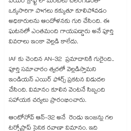
ఎయిర్ క్రాఫ్ట్ లో మంటలు చెలరేగడంతో
ఒక్కసారిగా పొగలు కక్కుతూ కూలిపోవడం
అధికారులను ఆందోళనకు గురి చేసింది. ఈ
ఘటనలో ఎంతమంది గాయపడ్డారు అనే పూర్తి
వివరాలు ఇంకా వెల్లడి కాలేదు.
IAF కు చెందిన AN-32 ప్రమాదానికి గురైంది..
పూర్తి సమాచారం త్వరలో వెల్లడిస్తామని
ఇండియన్ ఎయిర్ ఫోర్స్ ప్రకటన విడుదల
చేసింది. విమానం కూలిన వెంటనే సిబ్బంది
సహాయక చర్యలు ప్రారంభించారు.
ఆంటోనోవ్ ఆన్-32 అనే రెండు ఇంజన్లు గల
టర్బోప్రాప్ సైనిక రవాణా విమానం. ఇది