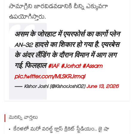
సామాగ్రిని జారవిడవడానికి దీన్ని ఎక్కువగా
ఉపయోగిస్తారు.
असम के जोरहाट में एयरफोर्स का कार्गो प्लेन
AN-32 हादसे का शिकार हो गया है. एयरबेस
के अंदर लैंडिंग के दौरान विमान में आग लग
गई. फिलहाल
#IAF
#Jorhat
#Assam
pic.twitter.com/MLSKRJrmqi
— Kishor Joshi (@KishorJoshi02)
June 13, 2026
మరిన్ని వార్తలు
కేరళలో మరో వరల్డ్ క్లాస్ క్రికెట్ స్టేడియం.. జై షా