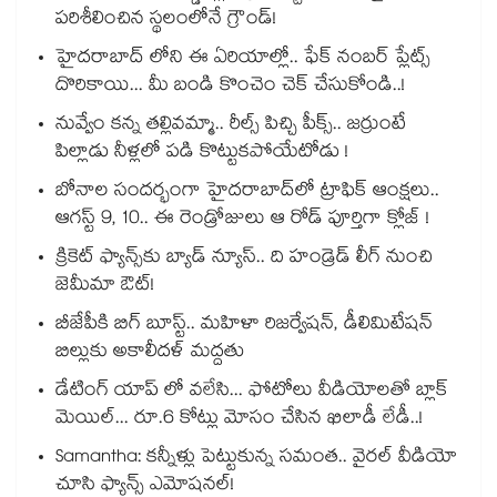
పరిశీలించిన స్థలంలోనే గ్రౌండ్!
హైదరాబాద్ లోని ఈ ఏరియాల్లో.. ఫేక్ నంబర్ ప్లేట్స్
దొరికాయి... మీ బండి కొంచెం చెక్ చేసుకోండి..!
నువ్వేం కన్న తల్లివమ్మా.. రీల్స్ పిచ్చి పీక్స్.. జర్రుంటే
పిల్లాడు నీళ్లలో పడి కొట్టుకపోయేటోడు !
బోనాల సందర్భంగా హైదరాబాద్‌లో ట్రాఫిక్ ఆంక్షలు..
ఆగస్ట్ 9, 10.. ఈ రెండ్రోజులు ఆ రోడ్ పూర్తిగా క్లోజ్ !
క్రికెట్ ఫ్యాన్స్‌కు బ్యాడ్ న్యూస్.. ది హండ్రెడ్ లీగ్ నుంచి
జెమీమా ఔట్!
బీజేపీకి బిగ్ బూస్ట్.. మహిళా రిజర్వేషన్, డీలిమిటేషన్
బిల్లుకు అకాలీదళ్ మద్దతు
డేటింగ్ యాప్ లో వలేసి... ఫోటోలు వీడియోలతో బ్లాక్
మెయిల్... రూ.6 కోట్లు మోసం చేసిన ఖిలాడీ లేడీ..!
Samantha: కన్నీళ్లు పెట్టుకున్న సమంత.. వైరల్ వీడియో
చూసి ఫ్యాన్స్ ఎమోషనల్!