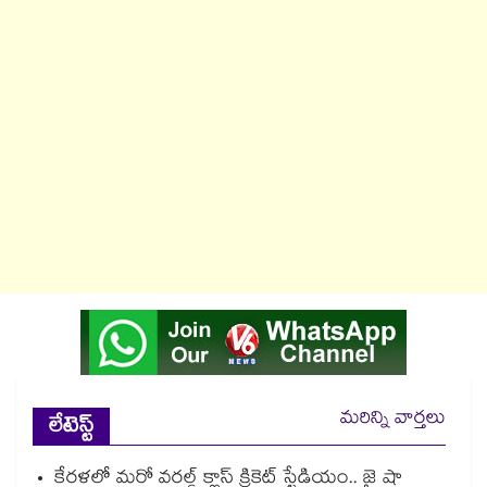
మరిన్ని వార్తలు
లేటెస్ట్
కేరళలో మరో వరల్డ్ క్లాస్ క్రికెట్ స్టేడియం.. జై షా