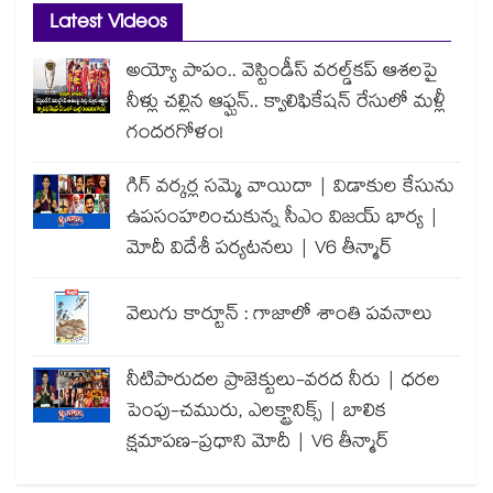
Latest Videos
అయ్యో పాపం.. వెస్టిండీస్ వరల్డ్‌కప్ ఆశలపై
నీళ్లు చల్లిన ఆఫ్ఘన్.. క్వాలిఫికేషన్ రేసులో మళ్లీ
గందరగోళం!
గిగ్ వర్కర్ల సమ్మె వాయిదా | విడాకుల కేసును
ఉపసంహరించుకున్న సీఎం విజయ్ భార్య |
మోదీ విదేశీ పర్యటనలు | V6 తీన్మార్
వెలుగు కార్టూన్ : గాజాలో శాంతి పవనాలు
నీటిపారుదల ప్రాజెక్టులు-వరద నీరు | ధరల
పెంపు-చమురు, ఎలక్ట్రానిక్స్ | బాలిక
క్షమాపణ-ప్రధాని మోదీ | V6 తీన్మార్