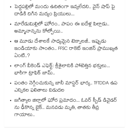
పెద్దపల్లిలో మందు ఉచితంగా ఇవ్వలేదని.. వైన్ షాప్ పై
దాడికి దిగిన మద్యం ప్రియులు...
మారేడుమిల్లిలో ఘోరం.. పాపం ఈ ఐదేళ్ల పిల్లాడు..
అమ్మానాన్నను కోల్పోయి..
ఆ మూడు దేశాలకే సాధ్యమైన టెక్నాలజీ.. ఇప్పుడు
ఇండియాకు సొంతం.. FFSC రాకెట్ ఇంజిన్ ప్రాముఖ్యత
ఏంటి..?
లాంగ్ వీకెండ్ ఎఫెక్ట్: శ్రీశైలానికి పోటెత్తిన భక్తులు...
భారీగా ట్రాఫిక్ జామ్..
పంతం నెగ్గించుకున్న జానీ మాస్టర్ భార్య.. TFTDDA ఉప
ఎన్నికల ఫలితాలు విడుదల
జగిత్యాల జిల్లాలో ఘోర ప్రమాదం... ఓవర్ స్పీడ్ డివైడర్
ను ఢీకొన్న బైక్.. మనవడు మృతి, తాతకు తీవ్ర
గాయాలు..