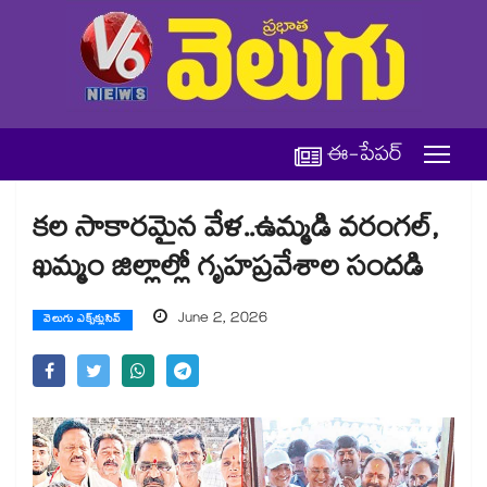
ఈ-పేపర్
కల సాకారమైన వేళ..ఉమ్మడి వరంగల్,
ఖమ్మం జిల్లాల్లో గృహప్రవేశాల సందడి
June 2, 2026
వెలుగు ఎక్స్‌క్లుసివ్