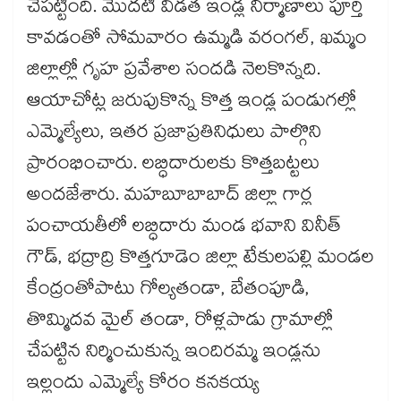
చేపట్టింది. మొదటి విడత ఇండ్ల నిర్మాణాలు పూర్తి
కావడంతో సోమవారం ఉమ్మడి వరంగల్, ఖమ్మం
జిల్లాల్లో గృహ ప్రవేశాల సందడి నెలకొన్నది.
ఆయాచోట్ల జరుపుకొన్న కొత్త ఇండ్ల పండుగల్లో
ఎమ్మెల్యేలు, ఇతర ప్రజాప్రతినిధులు పాల్గొని
ప్రారంభించారు. లబ్ధిదారులకు కొత్తబట్టలు
అందజేశారు. మహబూబాబాద్​ జిల్లా గార్ల
పంచాయతీలో లబ్ధిదారు మండ భవాని వినీత్​
గౌడ్, భద్రాద్రి కొత్తగూడెం జిల్లా టేకులపల్లి మండల
కేంద్రంతోపాటు గోల్యతండా, బేతంపూడి,
తొమ్మిదవ మైల్​ తండా, రోళ్లపాడు గ్రామాల్లో
చేపట్టిన ​నిర్మించుకున్న ఇందిరమ్మ ఇండ్లను
ఇల్లందు ఎమ్మెల్యే కోరం కనకయ్య