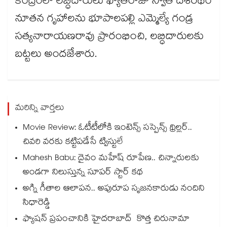
కేంద్రంలో లబ్ధిదారులు ఖ్యాతిరాజు స్వాతి దశరథం
నూతన గృహాలను భూపాలపల్లి ఎమ్మెల్యే గండ్ర
సత్యనారాయణరావు ప్రారంభించి, లబ్ధిదారులకు
బట్టలు అందజేశారు.
మరిన్ని వార్తలు
Movie Review: ఓటీటీలోకి ఇంటెన్స్ సస్పెన్స్ థ్రిల్లర్..
చివరి వరకు కట్టిపడేసే ట్విస్టులే
Mahesh Babu: దైవం మహేష్ రూపేణ.. చిన్నారులకు
అండగా నిలుస్తున్న సూపర్ స్టార్ కథ
అగ్ని గీతాల ఆలాపన.. అపురూప సృజనకారుడు నందిని
సిధారెడ్డి
ఫ్యాషన్ ప్రపంచానికి హైదరాబాద్ కొత్త చిరునామా