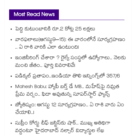
Most Read News
పెద్ది కుటుంబానికి రూ.2 కోట్ల 25 లక్షలు
వారఫలాలు(ఆగస్టు9–15): ఈ వారంలోనే సూర్యగ్రహణం
.. ఏ రాశి వారికి ఎలా ఉంటుంది!
ఇంజినీరింగ్ చేశారా ? రైల్వే సంస్థలో ఉద్యోగాలు.. నెలకు
మంచి జీతం.. పూర్తి వివరాలివే!
పడిక్కల్‌‌ ప్రతాపం..ఇండియా తొలి ఇన్నింగ్స్‌‌లో 357/6
Mahesh Babu: హ్యాపీ బర్త్ డే MB.. మహేష్‌పై నమ్రత
ప్రేమ వర్షం.. ఫిదా అవుతున్న సూపర్‌స్టార్ ఫ్యాన్స్
జ్యోతిష్యం: ఆగస్టు 12 సూర్యగ్రహణం.. ఏ రాశి వారు ఏం
చేయాలి..!
సుప్రీం కోర్టు చీఫ్ జస్టిస్⁭కు షాక్.. ముఖ్య అతిథిగా
వద్దంటూ హైదరాబాద్ నల్సార్ విద్యార్థుల లేఖ