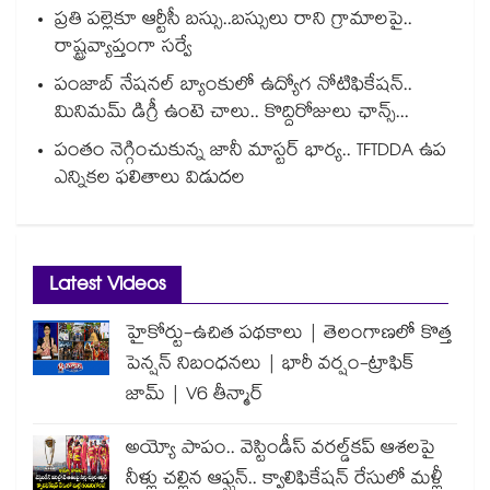
ప్రతి పల్లెకూ ఆర్టీసీ బస్సు..బస్సులు రాని గ్రామాలపై..
రాష్ట్రవ్యాప్తంగా సర్వే
పంజాబ్ నేషనల్ బ్యాంకులో ఉద్యోగ నోటిఫికేషన్..
మినిమమ్ డిగ్రీ ఉంటె చాలు.. కొద్దిరోజులు ఛాన్స్...
పంతం నెగ్గించుకున్న జానీ మాస్టర్ భార్య.. TFTDDA ఉప
ఎన్నికల ఫలితాలు విడుదల
Latest Videos
హైకోర్టు-ఉచిత పథకాలు | తెలంగాణలో కొత్త
పెన్షన్ నిబంధనలు | భారీ వర్షం-ట్రాఫిక్
జామ్ | V6 తీన్మార్
అయ్యో పాపం.. వెస్టిండీస్ వరల్డ్‌కప్ ఆశలపై
నీళ్లు చల్లిన ఆఫ్ఘన్.. క్వాలిఫికేషన్ రేసులో మళ్లీ