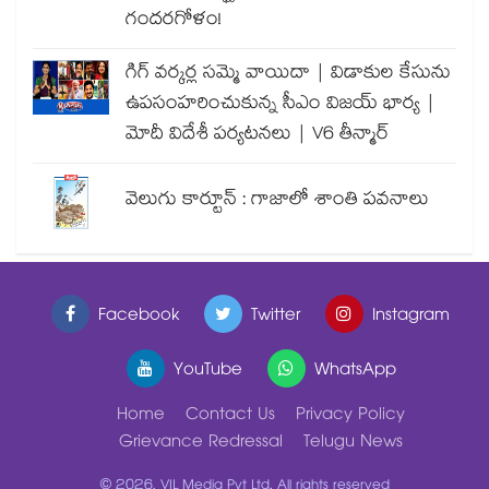
గందరగోళం!
గిగ్ వర్కర్ల సమ్మె వాయిదా | విడాకుల కేసును
ఉపసంహరించుకున్న సీఎం విజయ్ భార్య |
మోదీ విదేశీ పర్యటనలు | V6 తీన్మార్
వెలుగు కార్టూన్ : గాజాలో శాంతి పవనాలు
Facebook
Twitter
Instagram
YouTube
WhatsApp
Home
Contact Us
Privacy Policy
Grievance Redressal
Telugu News
© 2026, VIL Media Pvt Ltd. All rights reserved