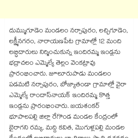
దుమ్ముగూడెం మండలం నర్సాపురం, లచ్చిగూడెం,
లక్ష్మీనగరం, నారాయణపేట గ్రామాల్లో 12 మంది
లబ్ధిదారులు నిర్మించుకున్న ఇందిరమ్మ ఇండ్లను
భద్రాచలం ఎమ్మెల్యే తెల్లం వెంకట్రావు
ప్రారంభించారు. జూలూరుపాడు మండలం
పడమటి నర్సాపురం, బోజ్యాతండా గ్రామాల్లో వైరా
ఎమ్మెల్యే రాందాస్​నాయక్​ ఇందిరమ్మ కొత్త
ఇండ్లను ప్రారంభించారు. జయశంకర్​
భూపాలపల్లి జిల్లా రేగొండ మండల కేంద్రంలో
బైరాగని రమ్య, మద్ది కవిత, మొగుళ్లపల్లి మండల