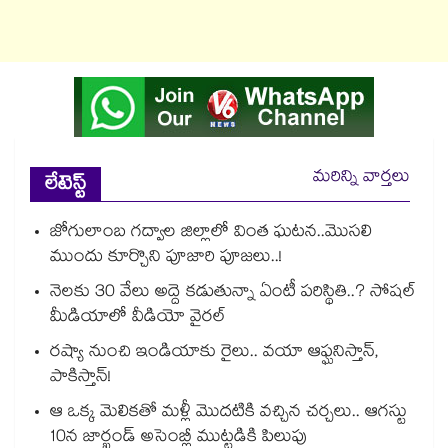
మరిన్ని వార్తలు
లేటెస్ట్
జోగులాంబ గద్వాల జిల్లాలో వింత ఘటన..మొసలి
ముందు కూర్చొని పూజారి పూజలు..!
నెలకు 30 వేలు అద్దె కడుతున్నా ఏంటీ పరిస్థితి..? సోషల్
మీడియాలో వీడియో వైరల్
రష్యా నుంచి ఇండియాకు రైలు.. వయా ఆఫ్ఘనిస్తాన్,
పాకిస్తాన్!
ఆ ఒక్క మెలికతో మళ్లీ మొదటికి వచ్చిన చర్చలు.. ఆగస్టు
10న జార్ఖండ్ అసెంబ్లీ ముట్టడికి పిలుపు