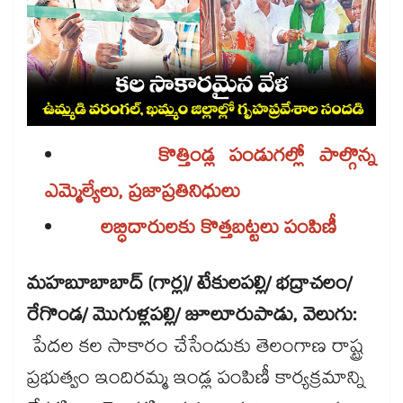
కొత్తిండ్ల పండుగల్లో పాల్గొన్న
ఎమ్మెల్యేలు, ప్రజాప్రతినిధులు
లబ్ధిదారులకు కొత్తబట్టలు పంపిణీ
మహబూబాబాద్ (గార్ల)/ టేకులపల్లి/ భద్రాచలం/
రేగొండ/ మొగుళ్లపల్లి/ జూలూరుపాడు, వెలుగు:
పేదల కల సాకారం చేసేందుకు తెలంగాణ రాష్ట్ర
ప్రభుత్వం ఇందిరమ్మ ఇండ్ల పంపిణీ కార్యక్రమాన్ని