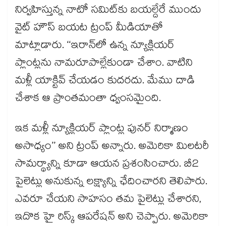
నిర్వహిస్తున్న నాటో సమిట్​కు బయల్దేరే ముందు
వైట్ హౌస్ బయట ట్రంప్ మీడియాతో
మాట్లాడారు. ‘‘ఇరాన్​లో ఉన్న న్యూక్లియర్
ప్లాంట్లను నామరూపాల్లేకుండా చేశాం. వాటిని
మళ్లీ యాక్టివ్ చేయడం కుదరదు. మేము దాడి
చేశాక ఆ ప్రాంతమంతా ధ్వంసమైంది.
ఇక మళ్లీ న్యూక్లియర్ ప్లాంట్ల పునర్ నిర్మాణం
అసాధ్యం’’ అని ట్రంప్ అన్నారు. అమెరికా మిలటరీ
సామర్థ్యాన్ని కూడా ఆయన ప్రశంసించారు. బీ2
పైలెట్లు అనుకున్న లక్ష్యాన్ని ఛేదించారని తెలిపారు.
ఎవరూ చేయని సాహసం తమ పైలెట్లు చేశారని,
ఇదొక హై రిస్క్ ఆపరేషన్ అని చెప్పారు. అమెరికా