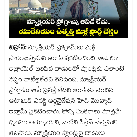
టెహ్రాన్:
న్యూక్లియర్ ప్రోగ్రామ్​లు మళ్లీ
ప్రారంభిస్తామని ఇరాన్ ప్రకటించింది. అమెరికా,
ఇజ్రాయెల్ జరిపిన దాడులతో ప్లాంట్లకు ఎలాంటి
నష్టం వాటిల్లలేదని తెలిపింది. న్యూక్లియర్
ప్రోగ్రామ్ ఆపే ప్రసక్తే లేదని ఇరాన్​కు చెందిన
అటామిక్ ఎనర్జీ ఆర్గనైజేషన్ హెడ్ మొహ్మద్
ఇస్లామీ ప్రకటించారు. కొన్ని పరికరాలు మాత్రమే
ధ్వంసం అయ్యాయని, వాటిని రీప్లేస్ చేస్తామని
తెలిపారు. న్యూక్లియర్ ప్లాంట్లపై దాడులు