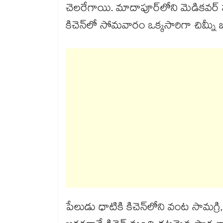
చెలరేగాయి. మాదాపూర్​లోని మెడికవర్ హాస
కిచెన్​లో సోమవారం ఒక్కసారిగా చిమ్నీ బ్
పేలుడు ధాటికి కిచెన్​లోని వంట సామగ్