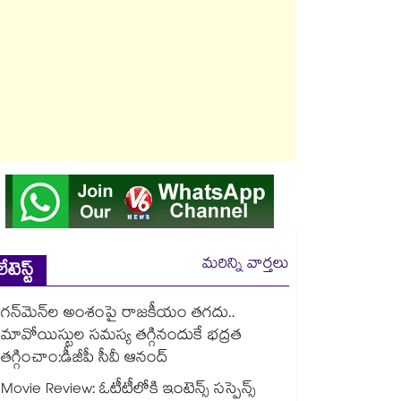
మరిన్ని వార్తలు
లేటెస్ట్
గన్⁭మెన్⁭ల అంశంపై రాజకీయం తగదు..
మావోయిస్టుల సమస్య తగ్గినందుకే భద్రత
తగ్గించాం:డీజీపీ సీవీ ఆనంద్
Movie Review: ఓటీటీలోకి ఇంటెన్స్ సస్పెన్స్