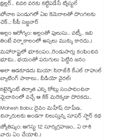
థ్రిల్లర్.. చివరి వరకు కట్టిపడేసే ట్విస్టులే
బోనాల పండుగలో ఏఐ కెమెరాలతో దొంగలకు
చెక్..: సీపీ సజ్జనార్
అల్లం ఆరోగ్యం: అల్లంతో పులుసు.. చట్నీ.. ఇవి
తింటే వర్షాకాలంలో అస్సలు ముక్కు కారదు..!
మహారాష్ట్రలో భూకంపం..రెండుసార్లు కంపించిన
భూమి.. భయంతో పరుగులు పెట్టిన జనం
అలా ఆడకూడదు మియా: సిరాజ్‌కి కేఎల్ రాహుల్
బ్యాటింగ్ పాఠాలు.. వీడియో వైరల్!
రిటైర్మెంట్ తర్వాత ఎన్ని కోట్లు సంపాదించినా
మైదానంలో వచ్చే ఆ కిక్ మరెక్కడా దొరకదు..
Mahesh Babu: దైవం మహేష్ రూపేణ..
చిన్నారులకు అండగా నిలుస్తున్న సూపర్ స్టార్ కథ
జ్యోతిష్యం: ఆగస్టు 12 సూర్యగ్రహణం.. ఏ రాశి
వారు ఏం చేయాలి..!