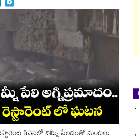
 రెస్టారెంట్ కిచెన్​లో చిమ్నీ పేలడంతో మంటలు