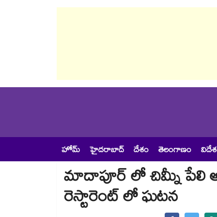
హోమ్
హైదరాబాద్
దేశం
తెలంగాణం
విదే
మాదాపూర్ లో చిమ్నీ పేలి అ
రెస్టారెంట్ లో ఘటన