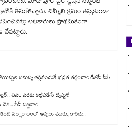
పించింది. మాదాపూర్ ఫైర్ స్టేషన్ సిబ్బంది
కి తీసుకొచ్చారు. చిమ్నీని క్రమం తప్పకుండా
వించినట్లు అధికారులు ప్రాథమికంగా
 చేపట్టారు.
్టుల సమస్య తగ్గినందుకే భద్రత తగ్గించాం:డీజీపీ సీవీ
్లర్.. చివరి వరకు కట్టిపడేసే ట్విస్టులే
్..: సీపీ సజ్జనార్
ి తింటే వర్షాకాలంలో అస్సలు ముక్కు కారదు..!