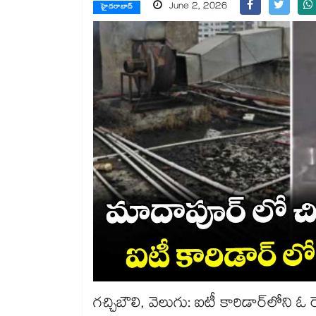
June 2, 2026
హైదరాబాద్
గచ్చిబౌలి, వెలుగు: ఐటీ కారిడార్​లోని ఓ