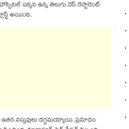
్పిటల్ పక్కన ఉన్న తెలుగు నెస్ రెస్టారెంట్
లాస్ట్ అయింది.
రి, ఇతర వస్తువులు దగ్ధమయ్యాయి. ప్రమాదం