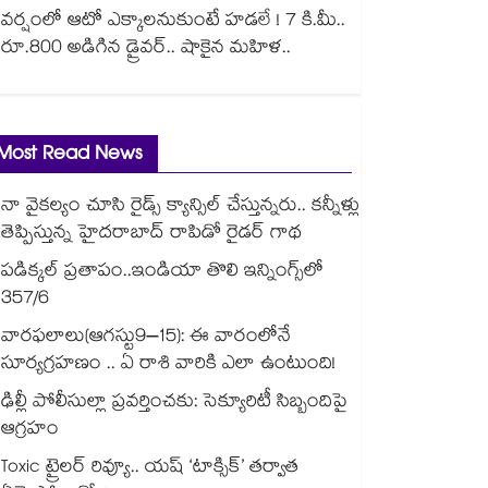
వర్షంలో ఆటో ఎక్కాలనుకుంటే హడలే ! 7 కి.మీ..
రూ.800 అడిగిన డ్రైవర్.. షాకైన మహిళ..
Most Read News
నా వైకల్యం చూసి రైడ్స్ క్యాన్సిల్ చేస్తున్నరు.. కన్నీళ్లు
తెప్పిస్తున్న హైదరాబాద్ రాపిడో రైడర్ గాథ
పడిక్కల్‌‌ ప్రతాపం..ఇండియా తొలి ఇన్నింగ్స్‌‌లో
357/6
వారఫలాలు(ఆగస్టు9–15): ఈ వారంలోనే
సూర్యగ్రహణం .. ఏ రాశి వారికి ఎలా ఉంటుంది!
ఢిల్లీ పోలీసుల్లా ప్రవర్తించకు: సెక్యూరిటీ సిబ్బందిపై
ఆగ్రహం
Toxic ట్రైలర్ రివ్యూ.. యష్ ‘టాక్సిక్’ తర్వాత