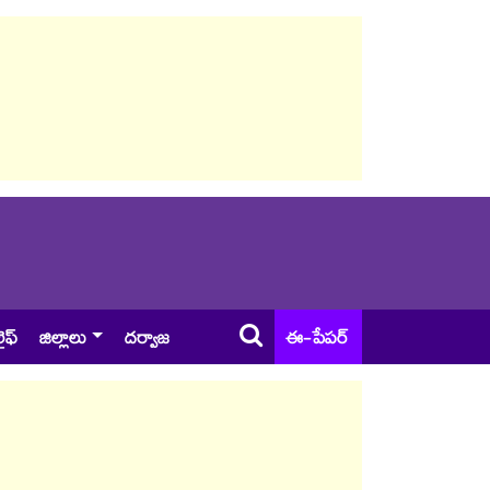
ైఫ్
జిల్లాలు
దర్వాజ
ఈ-పేపర్