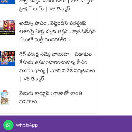
కొత్త పెన్షన్ నిబంధనలు | భారీ వర్షం-
ట్రాఫిక్ జామ్ | V6 తీన్మార్
అయ్యో పాపం.. వెస్టిండీస్ వరల్డ్‌కప్
ఆశలపై నీళ్లు చల్లిన ఆఫ్ఘన్.. క్వాలిఫికేషన్
రేసులో మళ్లీ గందరగోళం!
గిగ్ వర్కర్ల సమ్మె వాయిదా | విడాకుల
కేసును ఉపసంహరించుకున్న సీఎం
విజయ్ భార్య | మోదీ విదేశీ పర్యటనలు
| V6 తీన్మార్
వెలుగు కార్టూన్ : గాజాలో శాంతి
పవనాలు
WhatsApp