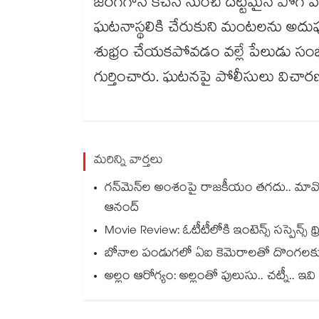
జరగగానే కిచెన్ నుంచి దట్టమైన పొగ వ్యా
ఘటనాస్థలికి చేరుకుని మంటలను అదుపులో
శుభ్రం చేయకపోవడం వల్లే పేలుడు సంభ
గుర్తించారు. ఘటనపై పోలీసులు విచారణ
మరిన్ని వార్తలు
గన్⁭మెన్⁭ల అంశంపై రాజకీయం తగదు.. మావోయిస
ఆనంద్
Movie Review: ఓటీటీలోకి ఇంటెన్స్ సస్పెన్స్ థ్రిల
బోనాల పండుగలో ఏఐ కెమెరాలతో దొంగలకు చెక
అల్లం ఆరోగ్యం: అల్లంతో పులుసు.. చట్నీ.. ఇవ