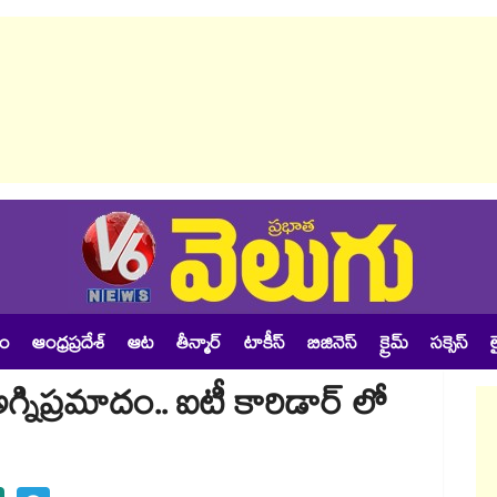
శం
ఆంధ్రప్రదేశ్
ఆట
తీన్మార్
టాకీస్
బిజినెస్
క్రైమ్
సక్సెస్
ల
గ్నిప్రమాదం.. ఐటీ కారిడార్ లో