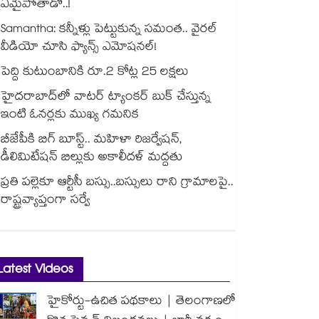
ఏమైపోతాడో..!
Samantha: కన్నీళ్లు పెట్టుకున్న సమంత.. వైరల్
వీడియో చూసి ఫ్యాన్స్ ఎమోషనల్!
పెద్ది కుటుంబానికి రూ.2 కోట్ల 25 లక్షలు
హైదరాబాద్⁪లో వాటర్ ట్యాంకర్ బుక్ చేస్తున్న
ఇంటి ఓనర్లకు ముఖ్య గమనిక
బీజేపీకి బిగ్ బూస్ట్.. మహిళా రిజర్వేషన్,
డీలిమిటేషన్ బిల్లుకు అకాలీదళ్ మద్దతు
ప్రతి పల్లెకూ ఆర్టీసీ బస్సు..బస్సులు రాని గ్రామాలపై..
రాష్ట్రవ్యాప్తంగా సర్వే
Latest Videos
హైకోర్టు-ఉచిత పథకాలు | తెలంగాణలో