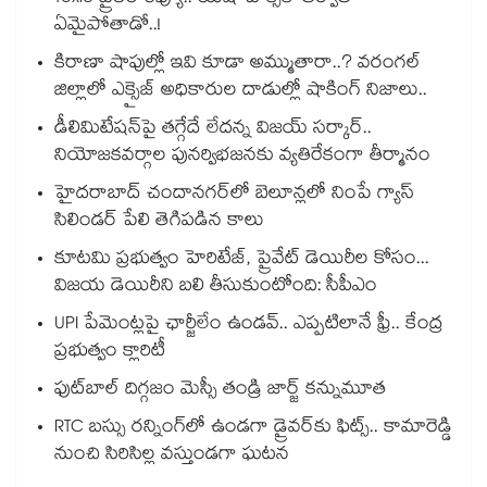
ఏమైపోతాడో..!
కిరాణా షాపుల్లో ఇవి కూడా అమ్ముతారా..? వరంగల్
జిల్లాలో ఎక్సైజ్ అధికారుల దాడుల్లో షాకింగ్ నిజాలు..
డీలిమిటేషన్‎పై తగ్గేదే లేదన్న విజయ్ సర్కార్..
నియోజకవర్గాల పునర్విభజనకు వ్యతిరేకంగా తీర్మానం
హైదరాబాద్⁪ చందానగర్⁫లో బెలూన్లలో నింపే గ్యాస్
సిలిండర్ పేలి తెగిపడిన కాలు
కూటమి ప్రభుత్వం హెరిటేజ్, ప్రైవేట్ డెయిరీల కోసం...
విజయ డెయిరీని బలి తీసుకుంటోంది: సీపీఎం
UPI పేమెంట్లపై ఛార్జీలేం ఉండవ్.. ఎప్పటిలానే ఫ్రీ.. కేంద్ర
ప్రభుత్వం క్లారిటీ
ఫుట్‎బాల్ దిగ్గజం మెస్సీ తండ్రి జార్జ్ కన్నుమూత
RTC బస్సు రన్నింగ్⁫లో ఉండగా డ్రైవర్‌కు ఫిట్స్.. కామారెడ్డి
నుంచి సిరిసిల్ల వస్తుండగా ఘటన