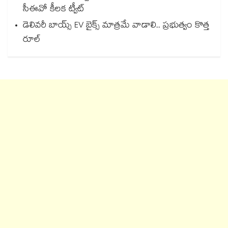
సీఈవో కీలక ట్వీట్
డెలివరీ బాయ్స్ EV బైక్స్ మాత్రమే వాడాలి.. ప్రభుత్వం కొత్త
రూల్