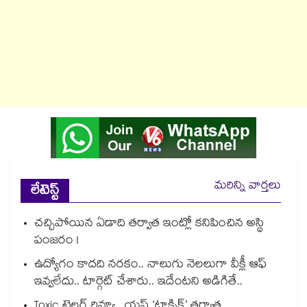
మరిన్ని వార్తలు
లేటెస్ట్
చచ్చిపోయిన ఏడాది తర్వాత ఇంట్లో కనిపించిన అస్థి
పంజరం !
ఉద్యోగం కాదది నరకం.. నాలుగు నెలలుగా వీక్లీ ఆఫ్
ఇవ్వలేదు.. టార్గెట్ చేశారు.. ఇదేంటని అడిగితే..
Toxic ట్రైలర్ రివ్యూ.. యష్ ‘టాక్సిక్’ తర్వాత