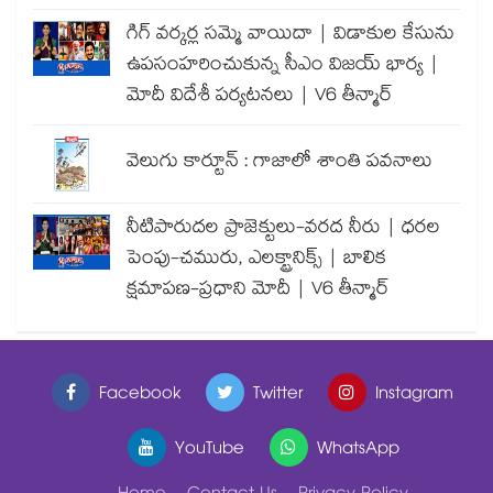
గిగ్ వర్కర్ల సమ్మె వాయిదా | విడాకుల కేసును
ఉపసంహరించుకున్న సీఎం విజయ్ భార్య |
మోదీ విదేశీ పర్యటనలు | V6 తీన్మార్
వెలుగు కార్టూన్ : గాజాలో శాంతి పవనాలు
నీటిపారుదల ప్రాజెక్టులు-వరద నీరు | ధరల
పెంపు-చమురు, ఎలక్ట్రానిక్స్ | బాలిక
క్షమాపణ-ప్రధాని మోదీ | V6 తీన్మార్
Facebook
Twitter
Instagram
YouTube
WhatsApp