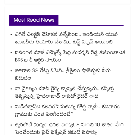
Most Read News
ఎగిరే ఎలక్ట్రిక్ వెహికల్ వచ్చేసింది.. ఇండియన్ యువ
ఇంజనీరు తయారు చేశాడు.. టెస్ట్ సక్సెస్ అయింది
దివంగత మాజీ ఎమ్మెల్యే పెద్ద సుదర్శన్ రెడ్డి కుటుంబానికి
BRS భారీ ఆర్థిక సాయం
జూరాల 32 గేట్లు ఓపెన్.. శ్రీశైలం ప్రాజెక్టుకు నీరు
విడుదల
నా వైకల్యం చూసి రైడ్స్ క్యాన్సిల్ చేస్తున్నరు.. కన్నీళ్లు
తెప్పిస్తున్న హైదరాబాద్ రాపిడో రైడర్ గాథ
మిడిల్‌క్లాస్‌ని కలవరపెడుతున్న గోల్డ్ ర్యాలీ.. శనివారం
గ్రాముకు ఎంత పెరిగిందంటే?
త్వరలోనే మద్యం ధ‌‌ర‌‌ల పెంపు!..8 నుంచి 10 శాతం మేర
పెంచేందుకు ప్రైస్ ఫిక్సేష‌‌న్ క‌‌మిటీ సిఫార్సు