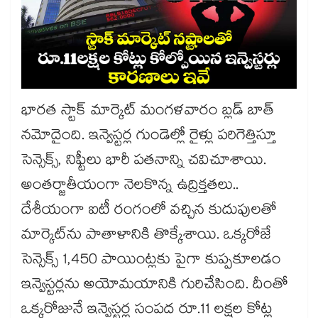
భారత స్టాక్ మార్కెట్ మంగళవారం బ్లడ్ బాత్
నమోదైంది. ఇన్వెస్టర్ల గుండెల్లో రైళ్లు పరిగెత్తిస్తూ
సెన్సెక్స్, నిఫ్టీలు భారీ పతనాన్ని చవిచూశాయి.
అంతర్జాతీయంగా నెలకొన్న ఉద్రిక్తతలు..
దేశీయంగా ఐటీ రంగంలో వచ్చిన కుదుపులతో
మార్కెట్‌ను పాతాళానికి తొక్కేశాయి. ఒక్కరోజే
సెన్సెక్స్ 1,450 పాయింట్లకు పైగా కుప్పకూలడం
ఇన్వెస్టర్లను అయోమయానికి గురిచేసింది. దీంతో
ఒక్కరోజునే ఇన్వెస్టర్ల సంపద రూ.11 లక్షల కోట్ల