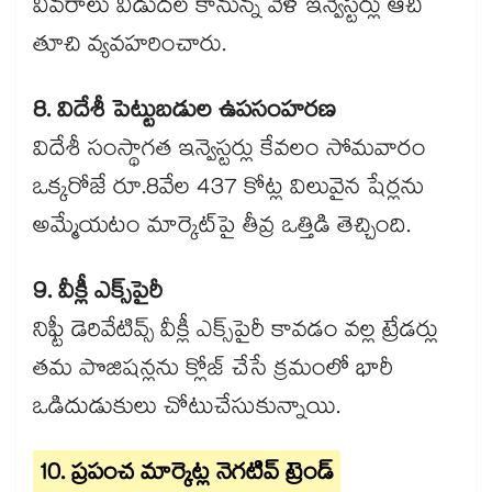
వివరాలు విడుదల కానున్న వేళ ఇన్వెస్టర్లు ఆచి
తూచి వ్యవహరించారు.
8. విదేశీ పెట్టుబడుల ఉపసంహరణ
విదేశీ సంస్థాగత ఇన్వెస్టర్లు కేవలం సోమవారం
ఒక్కరోజే రూ.8వేల 437 కోట్ల విలువైన షేర్లను
అమ్మేయటం మార్కెట్‌పై తీవ్ర ఒత్తిడి తెచ్చింది.
9. వీక్లీ ఎక్స్‌పైరీ
నిఫ్టీ డెరివేటివ్స్ వీక్లీ ఎక్స్‌పైరీ కావడం వల్ల ట్రేడర్లు
తమ పొజిషన్లను క్లోజ్ చేసే క్రమంలో భారీ
ఒడిదుడుకులు చోటుచేసుకున్నాయి.
10. ప్రపంచ మార్కెట్ల నెగటివ్ ట్రెండ్