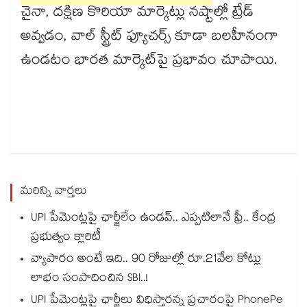
చైనా, దక్షిణ కొరియా మార్కెట్లు నష్టాల్లో ట్రేడ్
అవ్వడం, వాల్ స్ట్రీట్ ఫ్యూచర్స్ కూడా బలహీనంగా
ఉండటం భారత మార్కెట్‌పై ప్రభావం చూపాయి.
మరిన్ని వార్తలు
UPI పేమెంట్లపై ఛార్జీలేం ఉండవ్.. ఎప్పటిలానే ఫ్రీ.. కేంద్ర
ప్రభుత్వం క్లారిటీ
వ్యాపారం అంటే ఇది.. 90 రోజుల్లో రూ.21వేల కోట్లు
లాభం సంపాదించిన SBI..!
UPI పేమెంట్లపై ఛార్జీలు విధిస్తారన్న ప్రచారంపై PhonePe