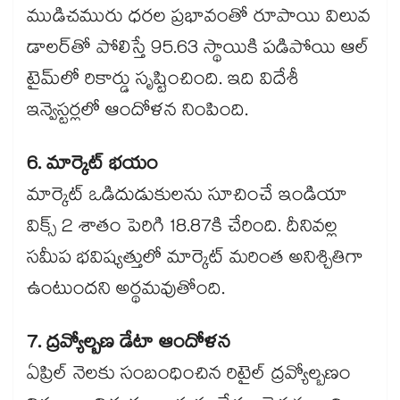
ముడిచమురు ధరల ప్రభావంతో రూపాయి విలువ
డాలర్‌తో పోలిస్తే 95.63 స్థాయికి పడిపోయి ఆల్
టైమ్‌లో రికార్డు సృష్టించింది. ఇది విదేశీ
ఇన్వెస్టర్లలో ఆందోళన నింపింది.
6. మార్కెట్ భయం
మార్కెట్ ఒడిదుడుకులను సూచించే ఇండియా
విక్స్ 2 శాతం పెరిగి 18.87కి చేరింది. దీనివల్ల
సమీప భవిష్యత్తులో మార్కెట్ మరింత అనిశ్చితిగా
ఉంటుందని అర్థమవుతోంది.
7. ద్రవ్యోల్బణ డేటా ఆందోళన
ఏప్రిల్ నెలకు సంబంధించిన రిటైల్ ద్రవ్యోల్బణం