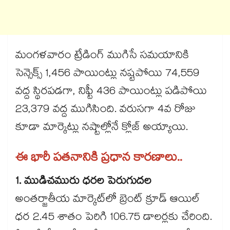
మంగళవారం ట్రేడింగ్ ముగిసే సమయానికి
సెన్సెక్స్ 1,456 పాయింట్లు నష్టపోయి 74,559
వద్ద స్థిరపడగా, నిఫ్టీ 436 పాయింట్లు పడిపోయి
23,379 వద్ద ముగిసింది. వరుసగా 4వ రోజు
కూడా మార్కెట్లు నష్టాల్లోనే క్లోజ్ అయ్యాయి.
ఈ భారీ పతనానికి ప్రధాన కారణాలు..
1. ముడిచమురు ధరల పెరుగుదల
అంతర్జాతీయ మార్కెట్‌లో బ్రెంట్ క్రూడ్ ఆయిల్
ధర 2.45 శాతం పెరిగి 106.75 డాలర్లకు చేరింది.