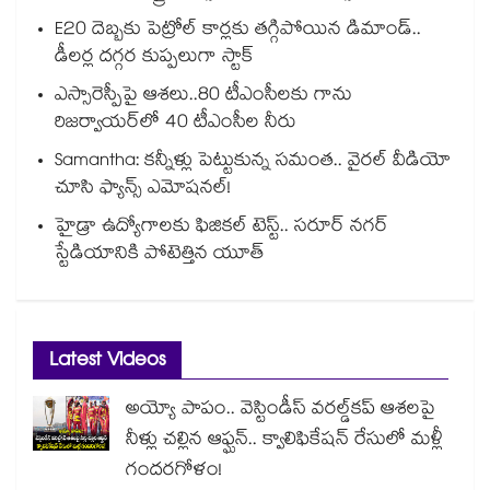
E20 దెబ్బకు పెట్రోల్ కార్లకు తగ్గిపోయిన డిమాండ్..
డీలర్ల దగ్గర కుప్పలుగా స్టాక్
ఎస్సారెస్పీపై ఆశలు..80 టీఎంసీలకు గాను
రిజర్వాయర్‌‌‌‌‌‌‌‌‌‌‌‌‌‌‌‌లో 40 టీఎంసీల నీరు
Samantha: కన్నీళ్లు పెట్టుకున్న సమంత.. వైరల్ వీడియో
చూసి ఫ్యాన్స్ ఎమోషనల్!
హైడ్రా ఉద్యోగాలకు ఫిజికల్ టెస్ట్.. సరూర్ నగర్
స్టేడియానికి పోటెత్తిన యూత్
Latest Videos
అయ్యో పాపం.. వెస్టిండీస్ వరల్డ్‌కప్ ఆశలపై
నీళ్లు చల్లిన ఆఫ్ఘన్.. క్వాలిఫికేషన్ రేసులో మళ్లీ
గందరగోళం!