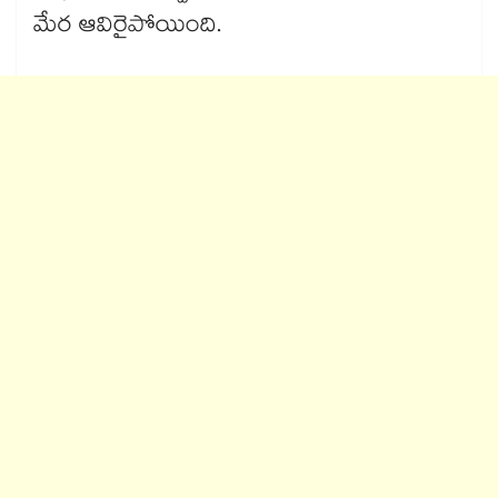
మేర ఆవిరైపోయింది.