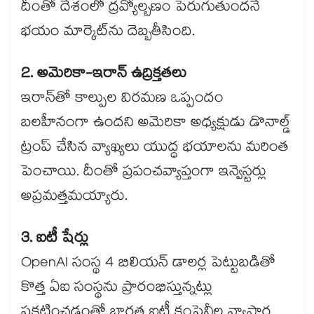
దీంతో దేశంలో ద్రవ్యోల్బణం పెరుగుతుందనే
భయం మార్కెట్‌ను దెబ్బతీసింది.
2. అమెరికా-ఇరాన్ ఉద్రిక్తతలు
ఇరాన్‌తో కాల్పుల విరమణ ఒప్పందం
బలహీనంగా ఉందని అమెరికా అధ్యక్షుడు డొనాల్డ్
ట్రంప్ చేసిన వ్యాఖ్యలు యుద్ధ భయాలను మరింత
పెంచాయి. దీంతో ప్రపంచవ్యాప్తంగా ఇన్వెస్టర్లు
అప్రమత్తమయ్యారు.
3. ఐటీ షేర్లు
OpenAI సంస్థ 4 బిలియన్ డాలర్ల పెట్టుబడితో
కొత్త ఏఐ సంస్థను ప్రారంభిస్తున్నట్లు
ప్రకటించడంతో భారత ఐటీ కంపెనీల వ్యాపార