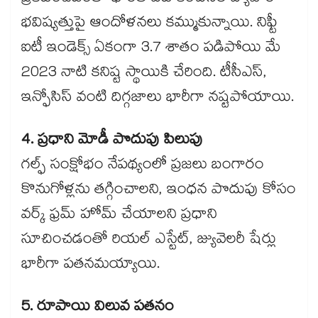
భవిష్యత్తుపై ఆందోళనలు కమ్ముకున్నాయి. నిఫ్టీ
ఐటీ ఇండెక్స్ ఏకంగా 3.7 శాతం పడిపోయి మే
2023 నాటి కనిష్ట స్థాయికి చేరింది. టీసీఎస్,
ఇన్ఫోసిస్ వంటి దిగ్గజాలు భారీగా నష్టపోయాయి.
4. ప్రధాని మోడీ పొదుపు పిలుపు
గల్ఫ్ సంక్షోభం నేపథ్యంలో ప్రజలు బంగారం
కొనుగోళ్లను తగ్గించాలని, ఇంధన పొదుపు కోసం
వర్క్ ఫ్రమ్ హోమ్ చేయాలని ప్రధాని
సూచించడంతో రియల్ ఎస్టేట్, జ్యువెలరీ షేర్లు
భారీగా పతనమయ్యాయి.
5. రూపాయి విలువ పతనం