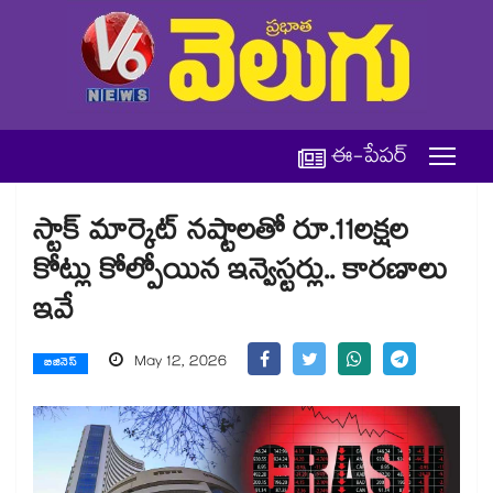
ఈ-పేపర్
స్టాక్ మార్కెట్ నష్టాలతో రూ.11లక్షల
కోట్లు కోల్పోయిన ఇన్వెస్టర్లు.. కారణాలు
ఇవే
May 12, 2026
బిజినెస్