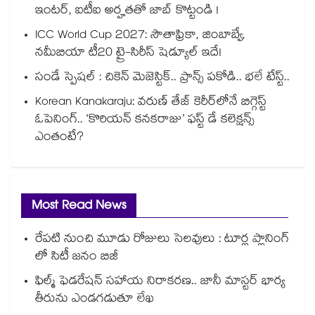
ఇంటర్, ఐటీఐ అర్హతతో జాబ్ కొట్టండి !
ICC World Cup 2027: సౌతాఫ్రికా, జింబాబ్వే,
నమీబియా టీ20 ట్రై-సిరీస్ షెడ్యూల్ ఇదే!
సండే స్పెషల్ : చికెన్ మెజెస్టిక్.. ప్రాన్స్ పకోడి.. భలే టేస్ట్..
Korean Kanakaraju: వరుణ్ తేజ్ కెరీర్‌లోనే బిగ్గెస్ట్
ఓపెనింగ్‌.. ‘కొరియన్ కనకరాజు’ ఫస్ట్ డే కలెక్షన్స్
ఎంతంటే?
Most Read News
రేపటి నుంచి మూడు రోజులు సెలవులు : టూర్ల ప్లానింగ్
లో సిటీ జనం బిజీ
ఫిల్మ్ ఫెడరేషన్ సహాయ నిరాకరణ.. జానీ మాస్టర్ భార్య
తీరును ఎండగడుతూ లేఖ