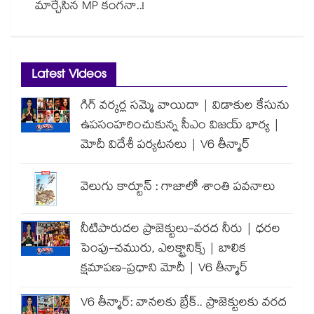
మార్చేసిన MP కంగనా..!
Latest Videos
గిగ్ వర్కర్ల సమ్మె వాయిదా | విడాకుల కేసును
ఉపసంహరించుకున్న సీఎం విజయ్ భార్య |
మోదీ విదేశీ పర్యటనలు | V6 తీన్మార్
వెలుగు కార్టూన్ : గాజాలో శాంతి పవనాలు
నీటిపారుదల ప్రాజెక్టులు-వరద నీరు | ధరల
పెంపు-చమురు, ఎలక్ట్రానిక్స్ | బాలిక
క్షమాపణ-ప్రధాని మోదీ | V6 తీన్మార్
V6 తీన్మార్: వానలకు బ్రేక్.. ప్రాజెక్టులకు వరద