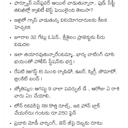
ఫార్చ్యూన్ సన్‌ఫ్లవర్ ఆయిల్ వాడుతున్నారా.. ఫుడ్ సేఫ్టీ
తనిఖీల్లో క్వాలిటీ టెస్ట్ ఫెయిలైంది తెలుసా?
ఇళ్లలో గ్యాస్ వాడుతున్న వినియోగదారులకు కీలక
హెచ్చరిక
జూరాల 32 గేట్లు ఓపెన్.. శ్రీశైలం ప్రాజెక్టుకు నీరు
విడుదల
ఇలా తయారవుతున్నారేంటమ్మా.. భార్య చాటింగ్ చూసి
భయంతో పోలీస్ స్టేషన్⁫కు భర్త !
రేపటి (ఆగస్ట్ 8) నుంచి ర్యాపిడో, ఉబర్, స్విగ్గీ, జొమాటో,
బ్లింకిట్ బంద్ !
జ్యోతిష్యం: ఆగస్టు 9 చాలా పవర్ఫుల్ డే .. ఆరోజు ఏ రాశి
వారు ఏం చేయాలి..
లోన్ రికవరీపై RBI కొత్త రూల్స్.. ఇక ఫోన్ బ్లాక్
చేయలేరు! గంటకు రూ.250 ఫైన్
ప్రధాని మోడీ వార్నింగ్.. జెన్ జీపై దెబ్బకు రూటు