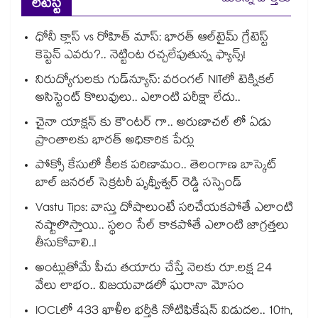
లేటెస్ట్
ధోనీ క్లాస్ vs రోహిత్ మాస్: భారత్ ఆల్‌టైమ్ గ్రేటెస్ట్
కెప్టెన్ ఎవరు?.. నెట్టింట రచ్చలేపుతున్న ఫ్యాన్స్!
నిరుద్యోగులకు గుడ్‌న్యూస్: వరంగల్ NITలో టెక్నికల్
అసిస్టెంట్ కొలువులు.. ఎలాంటి పరీక్షా లేదు..
చైనా యాక్షన్ కు కౌంటర్ గా.. అరుణాచల్ లో ఏడు
ప్రాంతాలకు భారత్ అధికారిక పేర్లు
పోక్సో కేసులో కీలక పరిణామం.. తెలంగాణ బాస్కెట్‌
బాల్ జనరల్ సెక్రటరీ పృథ్వీశ్వర్ రెడ్డి సస్పెండ్
Vastu Tips: వాస్తు దోషాలుంటే సరిచేయకపోతే ఎలాంటి
నష్టాలొస్తాయి.. స్థలం సేల్ కాకపోతే ఎలాంటి జాగ్రత్తలు
తీసుకోవాలి..!
అంట్లుతోమే పీచు తయారు చేస్తే నెలకు రూ.లక్ష 24
వేలు లాభం.. విజయవాడలో ఘరానా మోసం
IOCLలో 433 ఖాళీల భర్తీకి నోటిఫికేషన్ విడుదల.. 10th,