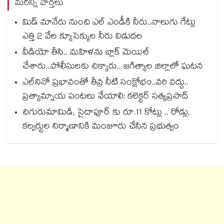
మరిన్ని వార్తలు
మిడ్ మానేరు నుంచి ఎల్ ఎండీకి నీరు..నాలుగు గేట్లు
ఎత్తి 2 వేల క్యూసెక్కుల నీరు విడుదల
వీడియో తీసి.. మహిళను బ్లాక్ మెయిల్
చేశారు..పోలీసులకు చిక్కారు.. జగిత్యాల జిల్లాలో ఘటన
ఎల్‌‌‌‌‌‌‌‌నినో ప్రభావంతో తీవ్ర నీటి సంక్షోభం..వరి వద్దు..
ప్రత్యామ్నాయ పంటలు వేయాలి: కలెక్టర్ సత్యప్రసాద్
చిగురుమామిడి, సైదాపూర్ కు రూ.11 కోట్లు .. రోడ్లు,
కల్వర్టుల నిర్మాణానికి మంజూరు చేసిన ప్రభుత్వం