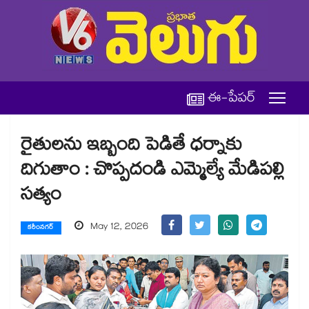
ఈ-పేపర్
రైతులను ఇబ్బంది పెడితే ధర్నాకు
దిగుతాం : చొప్పదండి ఎమ్మెల్యే మేడిపల్లి
సత్యం
May 12, 2026
కరీంనగర్