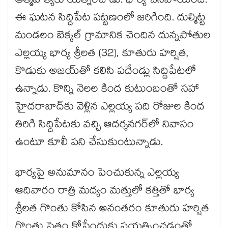
ఆత్మహత్యకు యత్నించాడు. భార్య చనిపోయింది.
ఈ ఘటన సిద్దిపేట పట్టణంలో జరిగింది. దుల్మిట్ట
మండలం బెక్కల్‌‌ గ్రామానిక చెందిన దున్నపోతుల
ఎల్లయ్య భార్య శ్రీలత (32), కూతురు హర్షిత,
కొడుకు అజయ్‌‌తో కలిసి పదేండ్లు సిద్దిపేటలో
ఉన్నాడు. కొన్ని నెలల కింద కుటుంబంతో సహా
హైదరాబాద్‌‌కు వెళ్లిన ఎల్లయ్య పది రోజుల కింద
తిరిగి సిద్దిపేటకు వచ్చి ఆదర్శనగర్‌‌లో నివాసం
ఉంటూ కూలీ పని చేసుకుంటున్నాడు.
భార్యపై అనుమానం పెంచుకున్న ఎల్లయ్య
ఆదివారం రాత్రి మద్యం మత్తులో కత్తితో భార్య
శ్రీలత గొంతు కోసిన అనంతరం కూతురు హర్షిత
గొంతు సైతం కోసేందుకు ప్రయత్నించడంతో