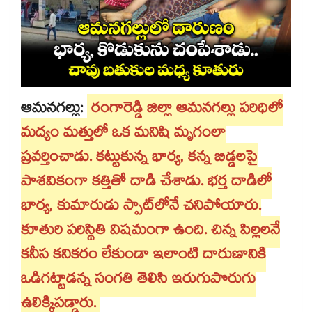
ఆమనగల్లు:
రంగారెడ్డి జిల్లా ఆమనగల్లు పరిధిలో
మద్యం మత్తులో ఒక మనిషి మృగంలా
ప్రవర్తించాడు. కట్టుకున్న భార్య, కన్న బిడ్డలపై
పాశవికంగా కత్తితో దాడి చేశాడు. భర్త దాడిలో
భార్య, కుమారుడు స్పాట్⁬లోనే చనిపోయారు.
కూతురి పరిస్థితి విషమంగా ఉంది. చిన్న పిల్లలనే
కనీస కనికరం లేకుండా ఇలాంటి దారుణానికి
ఒడిగట్టాడన్న సంగతి తెలిసి ఇరుగుపొరుగు
ఉలిక్కిపడ్డారు.