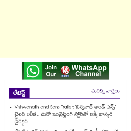
మరిన్ని వార్తలు
లేటెస్ట్
Vishwanath and Sons Trailer: ‘విశ్వనాథ్ అండ్ సన్స్’
ట్రైలర్ రిలీజ్.. మరో ఇంట్రెస్టింగ్ స్టోరీతో లక్కీ భాస్కర్
డైరెక్టర్