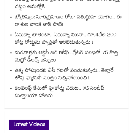
చట్టం అమల్లోకి
జ్యోతిష్యం: సూర్యగ్రహణం రోజు చతుర్గ్రహ యోగం.. ఈ
రాశుల వారికి జాక్ పాట్!
ఏమన్నా టాలెంటా.. ఏమన్నా విజనా.. రూ.4వేల 200
కోట్ల రోడ్డును ఫ్యాన్లతో ఆరబెడుతున్నరు !
మగవాళ్లకు ఆర్టీసీ బిగ్ రిలీఫ్ ..గ్రేటర్ పరిధిలో 75 కొత్త
మెట్రో డీలక్స్ బస్సులు
ఉక్క పోస్తుందని ఏసీ గదిలో పండుకున్నరు.. తెల్లారే
లోపు ఫ్యామిలీ మొత్తం సచ్చిపోయింది !
కంటెంప్ట్ కేసులో హైకోర్టు ఎదుట.. IAS సందీప్
సుల్తానియా హాజరు
Latest Videos