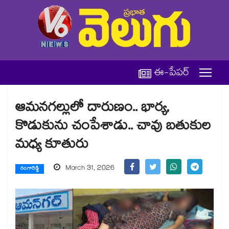
ఈ-పేపర్
ఆమనగల్లులో దారుణం.. భార్య,
కొడుకును చంపేశాడు.. చావు బతుకుల
మధ్య కూతురు
March 31, 2026
రంగారెడ్డి