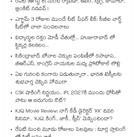
రేపటి (ఆగస్ట్ 8) నుంచి ర్యాపిడో, ఉబర్, స్విగ్గీ, జొమాటో,
బ్లింకిట్ నడవవ్ !
ఎగ్జామ్ 3 రోజుల ముందే నీట్ పేపర్ లీక్: సీబీఐ చార్జ్
షీట్‎లో చాలా సంచలనాలు
విద్యార్థుల రక్తం మోడీ చేతుల్లో... హుజురాబాద్ లో
స్టిక్కర్ల కలకలం...
సికింద్రాబాద్ బోనాల చెక్కుల పంపిణీలో రసాభాస..
బీఆర్ఎస్, కాంగ్రెస్ నాయకుల మధ్య ప్రోటోకాల్ లొల్లి
ఏఐ గురించి కంగారు పడుతున్నారా.. భారత టెక్కీలకు
శుభవార్త చెప్పిన నోమురా
CSK షాకింగ్ నిర్ణయం.. IPL 2027కి ముందు ధోనీతో
పాటు ఆ ఐదుగురు ఔట్?
KJQ Movie Review: నాగ్ కేడీ డైరెక్టర్ ‘KK’ చివరి
సినిమా.. ‘KJQ: కింగ్.. జాకీ.. క్వీన్’ మెప్పించిందా?
రేపటి నుంచి మూడు రోజులు సెలవులు : టూర్ల ప్లానింగ్