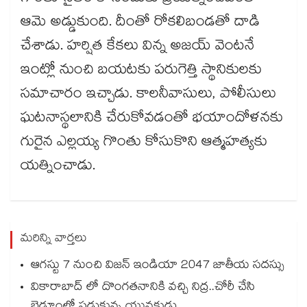
ఆమె అడ్డుకుంది. దీంతో రోకలిబండతో దాడి
చేశాడు. హర్షిత కేకలు విన్న అజయ్‌‌ వెంటనే
ఇంట్లో నుంచి బయటకు పరుగెత్తి స్థానికులకు
సమాచారం ఇచ్చాడు. కాలనీవాసులు, పోలీసులు
ఘటనాస్థలానికి చేరుకోవడంతో భయాందోళనకు
గురైన ఎల్లయ్య గొంతు కోసుకొని ఆత్మహత్యకు
యత్నించాడు.
మరిన్ని వార్తలు
ఆగస్టు 7 నుంచి విజన్ ఇండియా 2047 జాతీయ సదస్సు
వికారాబాద్‌ లో దొంగతనానికి వచ్చి నిద్ర..చోరీ చేసి