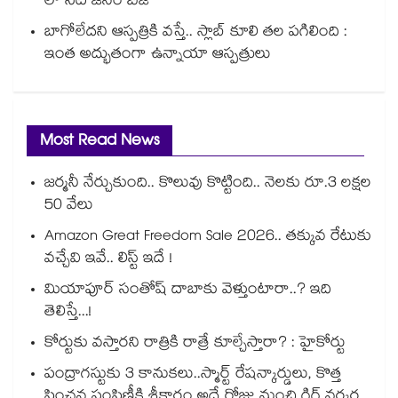
లో సిటీ జనం బిజీ
బాగోలేదని ఆస్పత్రికి వస్తే.. స్లాబ్ కూలి తల పగిలింది :
ఇంత అద్భుతంగా ఉన్నాయా ఆస్పత్రులు
Most Read News
జర్మనీ నేర్చుకుంది.. కొలువు కొట్టింది.. నెలకు రూ.3 లక్షల
50 వేలు
Amazon Great Freedom Sale 2026.. తక్కువ రేటుకు
వచ్చేవి ఇవే.. లిస్ట్ ఇదే !
మియాపూర్ సంతోష్ దాబాకు వెళ్తుంటారా..? ఇది
తెలిస్తే...!
కోర్టుకు వస్తారని రాత్రికి రాత్రే కూల్చేస్తారా? : హైకోర్టు
పంద్రాగస్టుకు 3 కానుకలు..స్మార్ట్ రేషన్కార్డులు, కొత్త
పింఛన్ల పంపిణీకి శ్రీకారం అదే రోజు నుంచి గిగ్ వర్కర్ల