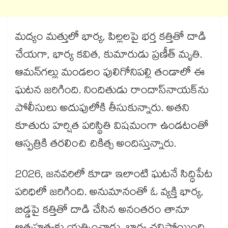
మద్యం మత్తులో భార్య, పిల్లలపై భర్త కత్తితో దాడి
చేయగా, భార్య కవిత, కుమారుడు ప్రణీత్‌ మృతి.
ఆమన్‌గల్లు మండలం పులిగోనిపల్లి తండాలో ఈ
ఘటన జరిగింది. నిందితుడు రాందాస్‌నాయక్‌ను
పోలీసులు అదుపులోకి తీసుకున్నారు. అతని
కూతురు హర్షిత పరిస్థితి విషమంగా ఉండటంతో
ఆస్పత్రికి తరలించి చికిత్స అందిస్తున్నారు.
2026, జనవరిలో కూడా ఇలాంటి ఘటనే సిద్ధిపేట
పరిధిలో జరిగింది. అనుమానంతో ఓ వ్యక్తి భార్య,
బిడ్డపై కత్తితో దాడి చేసిన అనంతరం తానూ