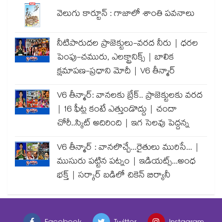
వెలుగు కార్టూన్ : గాజాలో శాంతి పవనాలు
నీటిపారుదల ప్రాజెక్టులు-వరద నీరు | ధరల
పెంపు-చమురు, ఎలక్ట్రానిక్స్ | బాలిక
క్షమాపణ-ప్రధాని మోదీ | V6 తీన్మార్
V6 తీన్మార్: వానలకు బ్రేక్.. ప్రాజెక్టులకు వరద
| 16 ఫీట్ల కంటే ఎత్తుండొద్దు | చందా
చోరీ..స్కిట్ అదిరింది | ఇగ సెలవు పెద్దన్న
V6 తీన్మార్ : వానలొచ్చే...రైతులు మురిసే... |
ముసురు పట్టిన పట్నం | ఇడియట్స్...అంధ
భక్త్ | సర్కార్ బడిలో చికెన్ బిర్యానీ