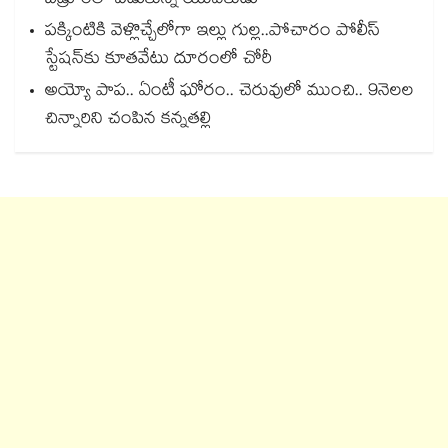
బెడ్రూంలో పడుకున్న యువకుడు
పక్కింటికి వెళ్లొచ్చేలోగా ఇల్లు గుల్ల..పోచారం పోలీస్
స్టేషన్‌‌కు కూతవేటు దూరంలో చోరీ
అయ్యో పాప.. ఏంటీ ఘోరం.. చెరువులో ముంచి.. 9నెలల
చిన్నారిని చంపిన కన్నతల్లి