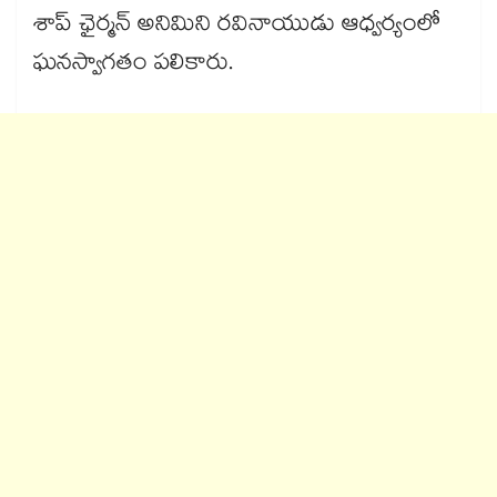
శాప్ ఛైర్మన్ అనిమిని రవినాయుడు ఆధ్వర్యంలో
ఘనస్వాగతం పలికారు.