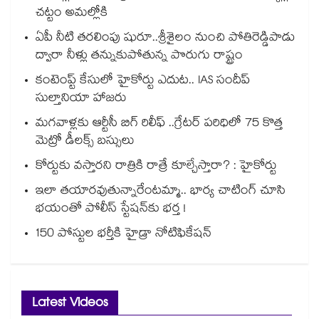
చట్టం అమల్లోకి
ఏపీ నీటి తరలింపు షురూ..శ్రీశైలం నుంచి పోతిరెడ్డిపాడు
ద్వారా నీళ్లు తన్నుకుపోతున్న పొరుగు రాష్ట్రం
కంటెంప్ట్ కేసులో హైకోర్టు ఎదుట.. IAS సందీప్
సుల్తానియా హాజరు
మగవాళ్లకు ఆర్టీసీ బిగ్ రిలీఫ్ ..గ్రేటర్ పరిధిలో 75 కొత్త
మెట్రో డీలక్స్ బస్సులు
కోర్టుకు వస్తారని రాత్రికి రాత్రే కూల్చేస్తారా? : హైకోర్టు
ఇలా తయారవుతున్నారేంటమ్మా.. భార్య చాటింగ్ చూసి
భయంతో పోలీస్ స్టేషన్⁫కు భర్త !
150 పోస్టుల భర్తీకి హైడ్రా నోటిఫికేషన్
Latest Videos