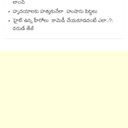
లాంచ్
హృదయాలకు హత్తుకునేలా హుషారు పిట్టలు
హైట్ ఉన్న హీరోలు కామెడీ చేయకూడదంటే ఎలా..?:
వరుణ్ తేజ్