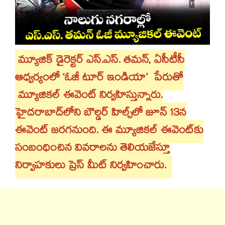
మ్యూజిక్ డైరెక్టర్ ఎస్.ఎస్. తమన్, ఏసీటీసీ
ఆధ్వర్యంలో ‘ఓజీ టూర్ ఇండియా’ పేరుతో
మ్యూజికల్ ఈవెంట్‌‌‌‌ నిర్వహిస్తున్నారు.
హైదరాబాద్‌‌‌‌లోని బౌల్డర్ హిల్స్‌‌‌‌లో జూన్ 13న
ఈవెంట్ జరగనుంది. ఈ మ్యూజికల్ ఈవెంట్‌‌‌‌కు
సంబంధించిన వివరాలను తెలియజేస్తూ
నిర్వాహకులు ప్రెస్ మీట్ నిర్వహించారు.