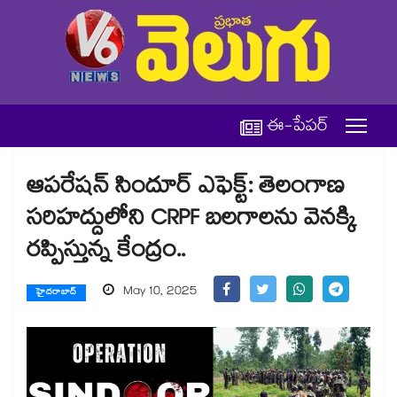
ఈ-పేపర్
ఆపరేషన్ సిందూర్ ఎఫెక్ట్: తెలంగాణ
సరిహద్దులోని CRPF బలగాలను వెనక్కి
రప్పిస్తున్న కేంద్రం..
May 10, 2025
హైదరాబాద్