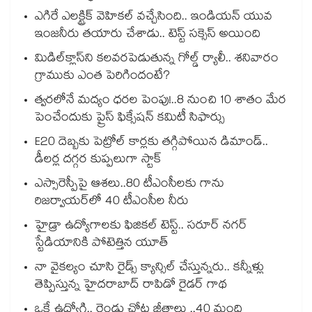
ఎగిరే ఎలక్ట్రిక్ వెహికల్ వచ్చేసింది.. ఇండియన్ యువ
ఇంజనీరు తయారు చేశాడు.. టెస్ట్ సక్సెస్ అయింది
మిడిల్‌క్లాస్‌ని కలవరపెడుతున్న గోల్డ్ ర్యాలీ.. శనివారం
గ్రాముకు ఎంత పెరిగిందంటే?
త్వరలోనే మద్యం ధ‌‌ర‌‌ల పెంపు!..8 నుంచి 10 శాతం మేర
పెంచేందుకు ప్రైస్ ఫిక్సేష‌‌న్ క‌‌మిటీ సిఫార్సు
E20 దెబ్బకు పెట్రోల్ కార్లకు తగ్గిపోయిన డిమాండ్..
డీలర్ల దగ్గర కుప్పలుగా స్టాక్
ఎస్సారెస్పీపై ఆశలు..80 టీఎంసీలకు గాను
రిజర్వాయర్‌‌‌‌‌‌‌‌‌‌‌‌‌‌‌‌లో 40 టీఎంసీల నీరు
హైడ్రా ఉద్యోగాలకు ఫిజికల్ టెస్ట్.. సరూర్ నగర్
స్టేడియానికి పోటెత్తిన యూత్
నా వైకల్యం చూసి రైడ్స్ క్యాన్సిల్ చేస్తున్నరు.. కన్నీళ్లు
తెప్పిస్తున్న హైదరాబాద్ రాపిడో రైడర్ గాథ
ఒకే ఉద్యోగి.. రెండు చోట్ల జీతాలు ..40 మంది