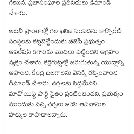
గిరిజన, ప్రజాసంఘాల ప్రతినిధులు డిమాండ్‌‌
చేశారు.
అటవీ ప్రాంతాల్లో గల ఖనిజ సంపదను కార్పొరేట్‌‌
సంస్థలకు కట్టబెట్టేందుకు బీజేపీ ప్రభుత్వం
ఆపరేషన్‌‌ కగార్‌‌ను మొదలు పెట్టిందని ఆగ్రహం
వ్యక్తం చేశారు. కర్రెగుట్టల్లో జరుగుతున్న యుద్ధాన్ని
ఆపాలని, కేంద్ర బలగాలను వెనక్కి రప్పించాలని
డిమాండ్‌‌ చేశారు. చర్చలకు సిద్ధమేనని
మావోయిస్ట్‌‌ పార్టీ సైతం ప్రకటించిందని, ప్రభుత్వం
ముందుకు వచ్చి చర్చలు జరిపి ఆదివాసుల
హక్కుల కాపాడాలన్నారు.