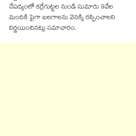
నేపద్యంలో కర్రేగుట్టల నుండి సుమారు 9వేల
మందికి పైగా బలగాలను వెనక్కి రప్పించాలని
నిర్ణయించినట్లు సమాచారం.