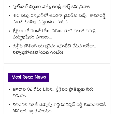
ఫుట్‎బాల్ దిగ్గజం మెస్సీ తండ్రి జార్జ్ కన్నుమూత
RTC బస్సు రన్నింగ్⁫లో ఉండగా డ్రైవర్‌కు ఫిట్స్.. కామారెడ్డి
నుంచి సిరిసిల్ల వస్తుండగా ఘటన
శ్రీశైలంలో రెండో రోజు వరుణయాగ సహిత సహస్ర
ఘట్టాభిషేకం పూజలు...
కుల్దీప్ బౌలింగ్ యాక్షన్‌ను ఇమిటేట్ చేసిన జడేజా..
నవ్వాపుకోలేకపోయిన గంభీర్!
Most Read News
జూరాల 32 గేట్లు ఓపెన్.. శ్రీశైలం ప్రాజెక్టుకు నీరు
విడుదల
దివంగత మాజీ ఎమ్మెల్యే పెద్ద సుదర్శన్ రెడ్డి కుటుంబానికి
BRS భారీ ఆర్థిక సాయం