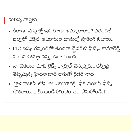
మరిన్ని వార్తలు
కిరాణా షాపుల్లో ఇవి కూడా అమ్ముతారా..? వరంగల్
జిల్లాలో ఎక్సైజ్ అధికారుల దాడుల్లో షాకింగ్ నిజాలు..
RTC బస్సు రన్నింగ్⁫లో ఉండగా డ్రైవర్‌కు ఫిట్స్.. కామారెడ్డి
నుంచి సిరిసిల్ల వస్తుండగా ఘటన
నా వైకల్యం చూసి రైడ్స్ క్యాన్సిల్ చేస్తున్నరు.. కన్నీళ్లు
తెప్పిస్తున్న హైదరాబాద్ రాపిడో రైడర్ గాథ
హైదరాబాద్ లోని ఈ ఏరియాల్లో.. ఫేక్ నంబర్ ప్లేట్స్
దొరికాయి... మీ బండి కొంచెం చెక్ చేసుకోండి..!