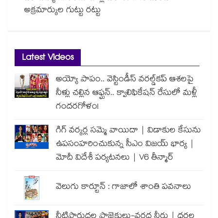
అక్రమార్కుల గుట్టు రట్టు
Latest Videos
అయ్యో పాపం.. వెస్టిండీస్ వరల్డ్‌కప్ ఆశలపై
నీళ్లు చల్లిన ఆఫ్ఘన్.. క్వాలిఫికేషన్ రేసులో మళ్లీ
గందరగోళం!
గిగ్ వర్కర్ల సమ్మె వాయిదా | విడాకుల కేసును
ఉపసంహరించుకున్న సీఎం విజయ్ భార్య |
మోదీ విదేశీ పర్యటనలు | V6 తీన్మార్
వెలుగు కార్టూన్ : గాజాలో శాంతి పవనాలు
నీటిపారుదల ప్రాజెక్టులు-వరద నీరు | ధరల