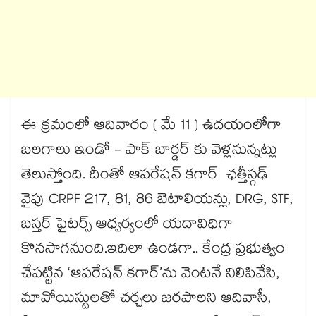
ఈ క్రమంలో ఆదివారం ( మే 11 ) ఉదయంలోగా
బలగాలు ఇండో - పాక్ బార్డర్ కు వెళ్లనున్నట్లు
తెలుస్తోంది. దీంతో ఆపరేషన్ కగార్ ఛత్తీస్గఢ్
వైపు CRPF 217, 81, 86 బెటాలియన్లు, DRG, STF,
బస్తర్ ఫైటర్స్ ఆధ్వర్యంలో యదావిధిగా
కొనసాగనుంది.ఇదిలా ఉండగా.. కేంద్ర ప్రభుత్వం
చేపట్టిన ‘ఆపరేషన్‌‌ కగార్‌‌’ను వెంటనే నిలిపివేసి,
మావోయిస్టులతో చర్చలు జరపాలని ఆదివాసీ,