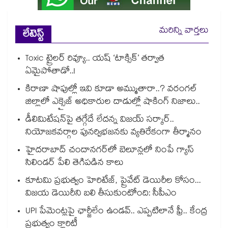
మరిన్ని వార్తలు
లేటెస్ట్
Toxic ట్రైలర్ రివ్యూ.. యష్ ‘టాక్సిక్’ తర్వాత
ఏమైపోతాడో..!
కిరాణా షాపుల్లో ఇవి కూడా అమ్ముతారా..? వరంగల్
జిల్లాలో ఎక్సైజ్ అధికారుల దాడుల్లో షాకింగ్ నిజాలు..
డీలిమిటేషన్‎పై తగ్గేదే లేదన్న విజయ్ సర్కార్..
నియోజకవర్గాల పునర్విభజనకు వ్యతిరేకంగా తీర్మానం
హైదరాబాద్⁪ చందానగర్⁫లో బెలూన్లలో నింపే గ్యాస్
సిలిండర్ పేలి తెగిపడిన కాలు
కూటమి ప్రభుత్వం హెరిటేజ్, ప్రైవేట్ డెయిరీల కోసం...
విజయ డెయిరీని బలి తీసుకుంటోంది: సీపీఎం
UPI పేమెంట్లపై ఛార్జీలేం ఉండవ్.. ఎప్పటిలానే ఫ్రీ.. కేంద్ర
ప్రభుత్వం క్లారిటీ