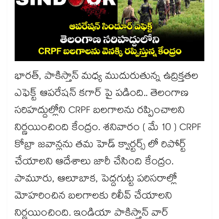
భారత్, పాకిస్తాన్ మధ్య ముదురుతున్న ఉద్రిక్తతల
ఎఫెక్ట్ ఆపరేషన్ కగార్ పై పడింది.. తెలంగాణ
సరిహద్దుల్లోని CRPF బలగాలను రప్పించాలని
నిర్ణయించింది కేంద్రం. శనివారం ( మే 10 ) CRPF
కోబ్రా జవాన్లను తమ హెడ్ క్వార్టర్స్ లో రిపోర్ట్
చేయాలని ఆదేశాలు జారీ చేసింది కేంద్రం.
పామూరు, ఆలూబాక, పెద్దగుట్ట పరిసరాల్లో
మోహరించిన బలగాలకు రిలీవ్ చేయాలని
నిర్ణయించింది. ఇండియా పాకిస్తాన్ వార్