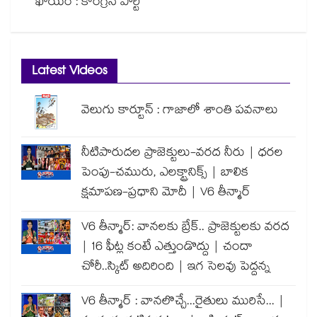
ఖాయం : కాంగ్రెస్ పార్టీ
Latest Videos
వెలుగు కార్టూన్ : గాజాలో శాంతి పవనాలు
నీటిపారుదల ప్రాజెక్టులు-వరద నీరు | ధరల
పెంపు-చమురు, ఎలక్ట్రానిక్స్ | బాలిక
క్షమాపణ-ప్రధాని మోదీ | V6 తీన్మార్
V6 తీన్మార్: వానలకు బ్రేక్.. ప్రాజెక్టులకు వరద
| 16 ఫీట్ల కంటే ఎత్తుండొద్దు | చందా
చోరీ..స్కిట్ అదిరింది | ఇగ సెలవు పెద్దన్న
V6 తీన్మార్ : వానలొచ్చే...రైతులు మురిసే... |