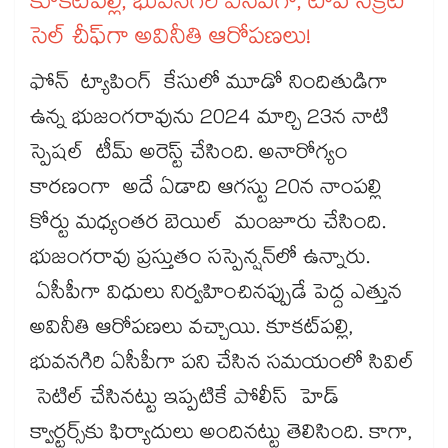
కూకట్‌‌‌‌‌‌‌‌పల్లి, భువనగిరి ఏసీపీగా, టాప్‌‌‌‌‌‌‌‌ సీక్రెట్
సెల్‌‌‌‌‌‌‌‌ చీఫ్‌‌‌‌‌‌‌‌గా అవినీతి ఆరోపణలు!
ఫోన్ ట్యాపింగ్ కేసులో మూడో నిందితుడిగా
ఉన్న భుజంగరావును 2024 మార్చి 23న నాటి
స్పెషల్ టీమ్ అరెస్ట్‌‌‌‌‌‌‌‌ చేసింది. అనారోగ్యం
కారణంగా అదే ఏడాది ఆగస్టు 20న నాంపల్లి
కోర్టు మధ్యంతర బెయిల్ మంజూరు చేసింది.
భుజంగరావు ప్రస్తుతం సస్పెన్షన్‌‌‌‌‌‌‌‌లో ఉన్నారు.
ఏసీపీగా విధులు నిర్వహించినప్పుడే పెద్ద ఎత్తున
అవినీతి ఆరోపణలు వచ్చాయి. కూకట్‌‌‌‌‌‌‌‌పల్లి,
భువనగిరి ఏసీపీగా పని చేసిన సమయంలో సివిల్
సెటిల్‌‌‌‌‌‌‌‌ చేసినట్టు ఇప్పటికే పోలీస్ హెడ్‌‌‌‌‌‌‌‌
క్వార్టర్స్‌‌‌‌‌‌‌‌కు ఫిర్యాదులు అందినట్టు తెలిసింది. కాగా,