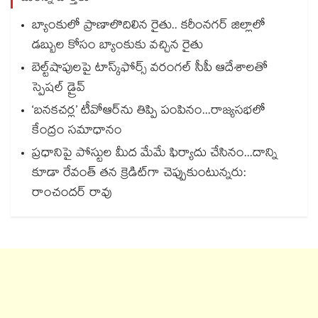
బ్యాంకులో ప్రాణాలొదిలిన రైతు.. కరీంనగర్ జిల్లాలో
డబ్బుల కోసం బ్యాంకుకు వచ్చిన రైతు
బెల్ట్‌‌‌‌‌‌‌‌‌‌‌‌‌‌‌‌‌‌‌‌‌‌‌‌‌‌‌‌‌‌‌‌షాపులపై టాస్క్‌‌‌‌‌‌‌‌‌‌‌‌‌‌‌‌‌‌‌‌‌‌‌‌‌‌‌‌‌‌‌‌ఫోర్స్ వరంగల్‌‌‌‌‌‌‌‌‌‌‌‌‌‌‌‌‌‌‌‌‌‌‌‌‌‌‌‌‌‌‌‌ సీపీ ఆదేశాలతో
స్పెషల్ డ్రైవ్‌‌‌‌‌‌‌‌‌‌‌‌‌‌‌‌‌‌‌‌‌‌‌‌‌‌‌‌‌‌‌‌
‘బనకచర్ల’ టీవోఆర్‌‌‌‌‌‌‌‌ను తిప్పి పంపినం...రాజ్యసభలో
కేంద్రం సమాధానం
ప్రధానిపై పోస్టుల మీద మేమే ఫిర్యాదు చేసినం...దాన్ని
కూడా రేవంత్ తన క్రెడిట్‌‌‌‌గా చెప్పుకుంటున్నరు:
రాంచందర్ రావు