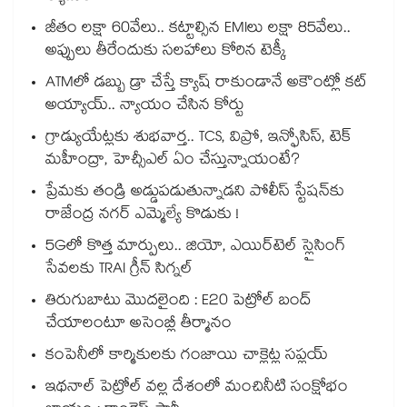
జీతం లక్షా 60వేలు.. కట్టాల్సిన EMIలు లక్షా 85వేలు..
అప్పులు తీరేందుకు సలహాలు కోరిన టెక్కీ
ATMలో డబ్బు డ్రా చేస్తే క్యాష్ రాకుండానే అకౌంట్లో కట్
అయ్యాయ్.. న్యాయం చేసిన కోర్టు
గ్రాడ్యుయేట్లకు శుభవార్త.. TCS, విప్రో, ఇన్ఫోసిస్, టెక్
మహీంద్రా, హెచ్సీఎల్ ఏం చేస్తున్నాయంటే?
ప్రేమకు తండ్రి అడ్డుపడుతున్నాడని పోలీస్ స్టేషన్⁪కు
రాజేంద్ర నగర్ ఎమ్మెల్యే కొడుకు !
5Gలో కొత్త మార్పులు.. జియో, ఎయిర్‌టెల్ స్లైసింగ్
సేవలకు TRAI గ్రీన్ సిగ్నల్
తిరుగుబాటు మొదలైంది : E20 పెట్రోల్ బంద్
చేయాలంటూ అసెంబ్లీ తీర్మానం
కంపెనీలో కార్మికులకు గంజాయి చాక్లెట్ల సప్లయ్
ఇథనాల్ పెట్రోల్ వల్ల దేశంలో మంచినీటి సంక్షోభం