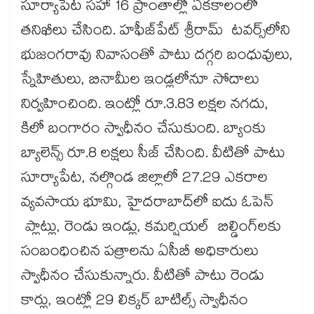
సూర్యాపేట సహా 16 ప్రాంతాల్లో ఏకకాలంలో
తనిఖీలు చేసింది. హఫీజ్‌‌‌‌‌‌‌‌పేట్‌‌‌‌‌‌‌‌ శ్రీరామ్ టవర్స్‌‌‌‌‌‌‌‌లోని
భుజంగరావు నివాసంతో పాటు దగ్గరి బంధువులు,
స్నేహితులు, బినామీల ఇండ్లలోనూ సోదాలు
నిర్వహించింది. ఇంట్లో రూ.3.83 లక్షల నగదు,
కిలో బంగారం స్వాధీనం చేసుకుంది. బ్యాంకు
బ్యాలెన్స్‌‌‌‌‌‌‌‌ రూ.8 లక్షలు సీజ్‌‌‌‌‌‌‌‌ చేసింది. వీటితో పాటు
సూర్యాపేట, నల్గొండ జిల్లాలో 27.29 ఎకరాల
వ్యవసాయ భూమి, హైదరాబాద్‌‌‌‌‌‌‌‌లో ఐదు ఓపెన్
ప్లాట్లు, రెండు ఇండ్లు, కమర్షియల్ బిల్డింగ్‌‌‌‌‌‌‌‌లకు
సంబంధించిన పత్రాలను ఏసీబీ అధికారులు
స్వాధీనం చేసుకున్నారు. వీటితో పాటు రెండు
కార్లు, ఇంట్లో 29 లిక్కర్‌‌‌‌‌‌‌‌ బాటిల్స్‌‌‌‌‌‌‌‌ స్వాధీనం