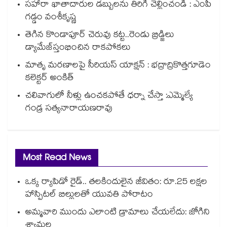
సహారా ఖాతాదారుల డబ్బులను తిరిగి చెల్లించండి : ఎంపీ
గడ్డం వంశీకృష్ణ
తెగిన కొండాపూర్‌‌‌‌ చెరువు కట్ట..రెండు బ్రిడ్జి‌‌‌‌లు
డ్యామేజ్‌‌‌‌‌‌‌‌స్తంభించిన రాకపోకలు ‌‌‌‌
మాతృ మరణాలపై సీరియస్ యాక్షన్ : భద్రాద్రికొత్తగూడెం
కలెక్టర్ అంకిత్
చలివాగులో నీళ్లు ఉంచకపోతే ధర్నా చేస్తా :ఎమ్మెల్యే
గండ్ర సత్యనారాయణరావు
Most Read News
ఒక్క ర్యాపిడో రైడ్.. తలకిందులైన జీవితం: రూ.25 లక్షల
హాస్పిటల్ బిల్లులతో యువతి పోరాటం
అమ్మవారి ముందు ఎలాంటి డ్రామాలు చేయలేదు: జోగిని
శ్యామల