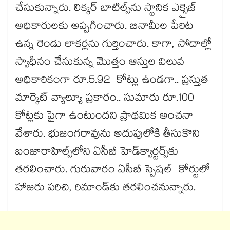
చేసుకున్నారు. లిక్కర్‌‌‌‌‌‌‌‌ బాటిల్స్‌‌‌‌‌‌‌‌ను స్థానిక ఎక్సైజ్
అధికారులకు అప్పగించారు. బినామీల పేరిట
ఉన్న రెండు లాకర్లను గుర్తించారు. కాగా, సోదాల్లో
స్వాధీనం చేసుకున్న మొత్తం ఆస్తుల విలువ
అధికారికంగా రూ.5.92 కోట్లు ఉండగా.. ప్రస్తుత
మార్కెట్‌‌‌‌‌‌‌‌ వ్యాల్యూ ప్రకారం.. సుమారు రూ.100
కోట్లకు పైగా ఉంటుందని ప్రాథమిక అంచనా
వేశారు. భుజంగరావును అదుపులోకి తీసుకొని
బంజారాహిల్స్‌‌‌‌‌‌‌‌లోని ఏసీబీ హెడ్‌‌‌‌‌‌‌‌క్వార్టర్స్‌‌‌‌‌‌‌‌కు
తరలించారు. గురువారం ఏసీబీ స్పెషల్ కోర్టులో
హాజరు పరిచి, రిమాండ్‌‌‌‌‌‌‌‌కు తరలించనున్నారు.