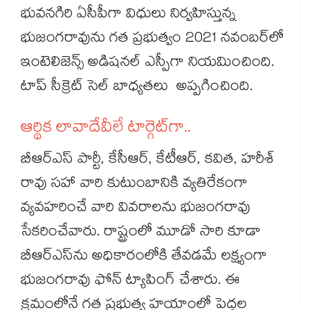
భువనగిరి ఏసీపీగా విధులు నిర్వహిస్తున్న
భుజంగరావును గత ప్రభుత్వం 2021 నవంబర్‌‌‌‌‌‌‌‌‌‌‌‌‌‌‌‌లో
ఇంటెలిజెన్స్‌‌‌‌‌‌‌‌ అడిషనల్‌‌‌‌‌‌‌‌ ఎస్పీగా నియమించింది.
టాప్‌‌‌‌‌‌‌‌ సీక్రెట్‌‌‌‌‌‌‌‌ సెల్‌‌‌‌‌‌‌‌ బాధ్యతలు అప్పగించింది.
ఆర్థిక లావాదేవీలే టార్గెట్‌‌‌‌‌‌‌‌గా..
బీఆర్‌‌‌‌‌‌‌‌‌‌‌‌‌‌‌‌ఎస్‌‌‌‌‌‌‌‌ పార్టీ, కేసీఆర్‌‌‌‌‌‌‌‌‌‌‌‌‌‌‌‌, కేటీఆర్, కవిత, హరీశ్
రావు సహా వారి కుటుంబానికి వ్యతిరేకంగా
వ్యవహరించే వారి వివరాలను భుజంగరావు
సేకరించేవారు. రాష్ట్రంలో మూడో సారి కూడా
బీఆర్‌‌‌‌‌‌‌‌‌‌‌‌‌‌‌‌ఎస్‌‌‌‌‌‌‌‌ను అధికారంలోకి తేవడమే లక్ష్యంగా
భుజంగరావు ఫోన్‌‌‌‌‌‌‌‌ ట్యాపింగ్‌‌‌‌‌‌‌‌ చేశారు. ఈ
క్రమంలోనే గత ప్రభుత్వ హయాంలో పెద్దల