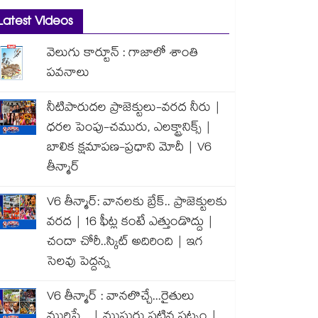
Latest Videos
వెలుగు కార్టూన్ : గాజాలో శాంతి
పవనాలు
నీటిపారుదల ప్రాజెక్టులు-వరద నీరు |
ధరల పెంపు-చమురు, ఎలక్ట్రానిక్స్ |
బాలిక క్షమాపణ-ప్రధాని మోదీ | V6
తీన్మార్
V6 తీన్మార్: వానలకు బ్రేక్.. ప్రాజెక్టులకు
వరద | 16 ఫీట్ల కంటే ఎత్తుండొద్దు |
చందా చోరీ..స్కిట్ అదిరింది | ఇగ
సెలవు పెద్దన్న
V6 తీన్మార్ : వానలొచ్చే...రైతులు
మురిసే... | ముసురు పట్టిన పట్నం |