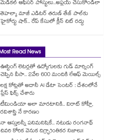
మెడికల్ ఆఫీసర్ పోస్టులు..అప్లయ్ చేసుకోండిలా
తెహల్కా మాజీ ఎడిటర్ తరుణ్ తేజ్ పాల్⁭కు
హైకోర్టు షాక్.. రేప్ కేసులో క్లీన్ చిట్ రద్దు
Most Read News
ఊస్టింగ్ లెటర్లతో ఉద్యోగులకు గుడ్ మార్నింగ్
చెప్పిన వీసా.. 2వేల 600 మందికి లేఆఫ్ మెయిల్స్
లక్ష కోట్లతో అదానీ AI డేటా సెంటర్ : దేశంలోనే
ప్లేస్ ఫిక్స్ చేశారు
టీమిండియా అలా మారటానికి.. విరాట్ కోహ్లీ,
రవిశాస్త్రి నే కారణం
నా ఆస్తులన్నీ పనిమనిషికే.. నటుడు రంగనాథ్
చివరి కోరిక వెనుక దిగ్భ్రాంతికర నిజాలు!