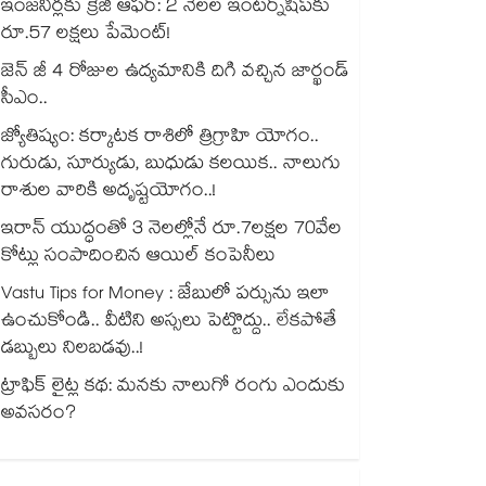
ఇంజనీర్లకు క్రేజీ ఆఫర్: 2 నెలల ఇంటర్న్‌షిప్‌కు
రూ.57 లక్షలు పేమెంట్!
జెన్ జీ 4 రోజుల ఉద్యమానికి దిగి వచ్చిన జార్ఖండ్
సీఎం..
జ్యోతిష్యం: కర్కాటక రాశిలో త్రిగ్రాహి యోగం..
గురుడు, సూర్యుడు, బుధుడు కలయిక.. నాలుగు
రాశుల వారికి అదృష్టయోగం..!
ఇరాన్ యుద్ధంతో 3 నెలల్లోనే రూ.7లక్షల 70వేల
కోట్లు సంపాదించిన ఆయిల్ కంపెనీలు
Vastu Tips for Money : జేబులో పర్సును ఇలా
ఉంచుకోండి.. వీటిని అస్సలు పెట్టొద్దు.. లేకపోతే
డబ్బులు నిలబడవు..!
ట్రాఫిక్ లైట్ల కథ: మనకు నాలుగో రంగు ఎందుకు
అవసరం?