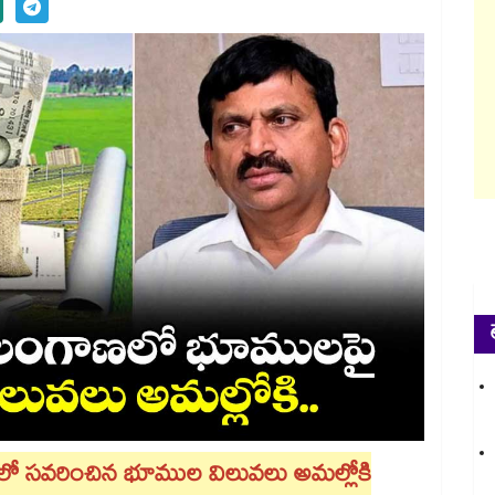
లో సవరించిన భూముల విలువలు అమల్లోకి