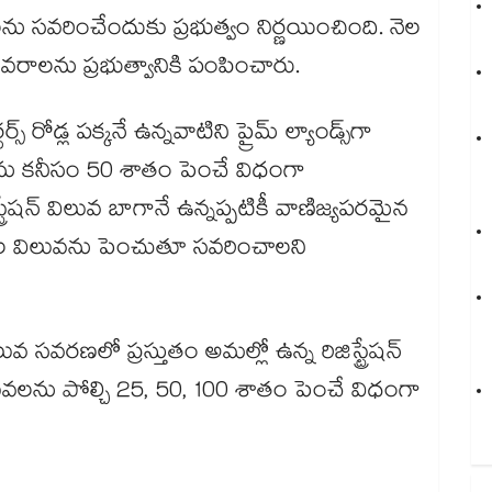
లువలను సవరించేందుకు ప్రభుత్వం నిర్ణయించింది. నెల
ు వివరాలను ప్రభుత్వానికి పంపించారు.
ర్స్​ రోడ్ల పక్కనే ఉన్నవాటిని ప్రైమ్ ల్యాండ్స్⁬గా
ిలువను కనీసం 50 శాతం పెంచే విధంగా
ట్రేషన్ విలువ బాగానే ఉన్నప్పటికీ వాణిజ్యపరమైన
ల విలువను పెంచుతూ సవరించాలని
‌‌మెంట్ల విలువ సవరణలో ప్రస్తుతం అమల్లో ఉన్న రిజిస్ట్రేషన్
లువలను పోల్చి 25, 50, 100 శాతం పెంచే విధంగా