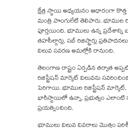
క్షేత్ర స్థాయి అధ్యయనం ఆధారంగా కొత
మంత్రి పొంగులేటి తెలిపారు. భూముల రిజిస
పూర్తయింది. భూములు ఉన్న ప్రదేశాన్ని బ
తహసీల్దార్లు, సబ్ రిజిస్ట్రార్లు ప్ర
విలువ సవరణ అమల్లోకి రానుంది.
తెలంగాణ రాష్ట్రం ఏర్పడిన తర్వాత అప్
రిజిస్ట్రేషన్ మార్కెట్ విలువను సవరించ
పెరిగాయి. భూముల రిజిస్ట్రేషన్ మార్కె
భారీస్థాయిలో ఉన్నా, ప్రభుత్వం ఎలా
ప్రయత్నించింది.
భూములు విలువ వివరాలు మొత్తం పరిశ