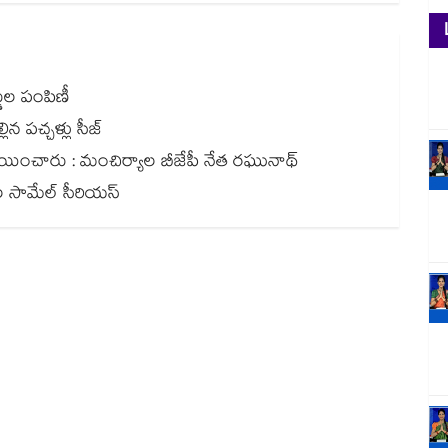
్డుల పంపిణీ
ిన పచ్చళ్లు సీజ్
లు కేటాయించారు : మంచిర్యాల బీజేపీ నేత రఘునాథ్
దుల సామేల్ సీరియస్