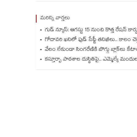
మరిన్ని వార్తలు
గుడ్ న్యూస్: ఆగస్టు 15 నుంచి కొత్త రేషన్ కార
గోదావరి ఖనిలో ఫుడ్ సేఫ్టీ తనిఖీలు.. కాలం చెల్ల
వేలం లేకుండా సింగరేణికి బొగ్గు బ్లాక్‌‌‌‌‌‌‌‌
కస్తూర్బా పాఠశాల దుస్థితిపై.. ఎమ్మెల్యే మం