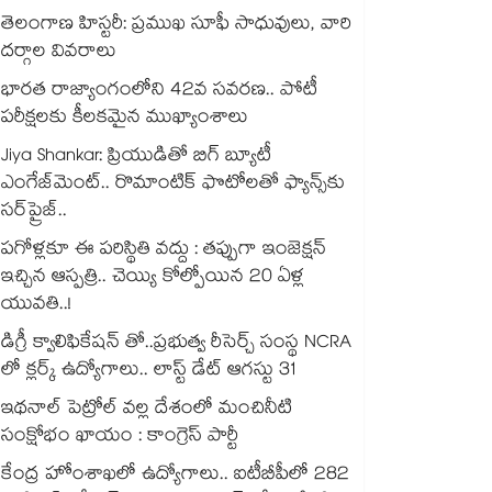
తెలంగాణ హిస్టరీ: ప్రముఖ సూఫీ సాధువులు, వారి
దర్గాల వివరాలు
భారత రాజ్యాంగంలోని 42వ సవరణ.. పోటీ
పరీక్షలకు కీలకమైన ముఖ్యాంశాలు
Jiya Shankar: ప్రియుడితో బిగ్ బ్యూటీ
ఎంగేజ్‌మెంట్.. రొమాంటిక్ ఫొటోలతో ఫ్యాన్స్⁬కు
సర్‌ప్రైజ్..
పగోళ్లకూ ఈ పరిస్థితి వద్దు : తప్పుగా ఇంజెక్షన్
ఇచ్చిన ఆస్పత్రి.. చెయ్యి కోల్పోయిన 20 ఏళ్ల
యువతి..!
డిగ్రీ క్వాలిఫికేషన్ తో..ప్రభుత్వ రీసెర్చ్ సంస్థ NCRA
లో క్లర్క్ ఉద్యోగాలు.. లాస్ట్ డేట్ ఆగస్టు 31
ఇథనాల్ పెట్రోల్ వల్ల దేశంలో మంచినీటి
సంక్షోభం ఖాయం : కాంగ్రెస్ పార్టీ
కేంద్ర హోంశాఖలో ఉద్యోగాలు.. ఐటీబీపీలో 282