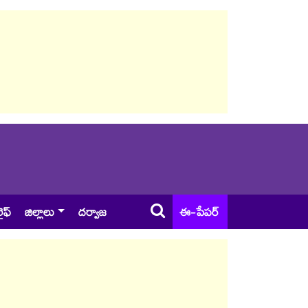
ైఫ్
జిల్లాలు
దర్వాజ
ఈ-పేపర్