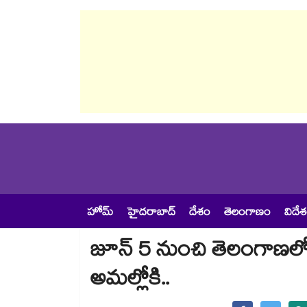
హోమ్
హైదరాబాద్
దేశం
తెలంగాణం
విదే
జూన్ 5 నుంచి తెలంగాణల
అమల్లోకి..