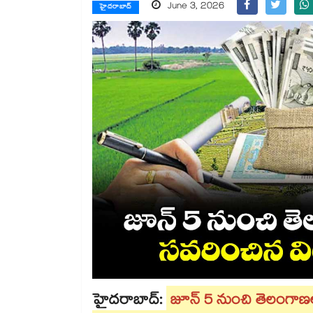
June 3, 2026
హైదరాబాద్
హైదరాబాద్:
జూన్ 5 నుంచి తెలంగాణ