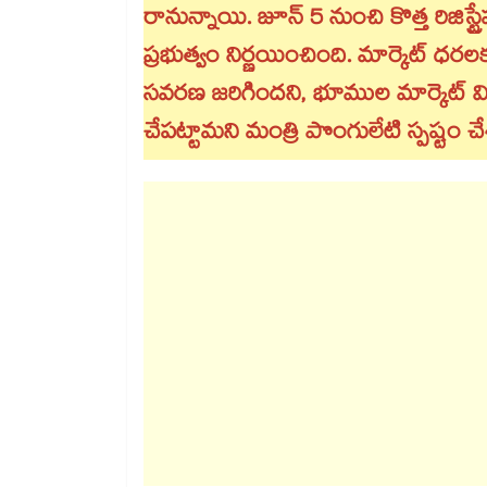
రానున్నాయి. జూన్‌ 5 నుంచి కొత్త రిజి
ప్రభుత్వం నిర్ణయించింది. మార్కెట్‌ ధ
సవరణ జరిగిందని, భూముల మార్కెట్‌ వ
చేపట్టామని మంత్రి పొంగులేటి స్పష్టం చ