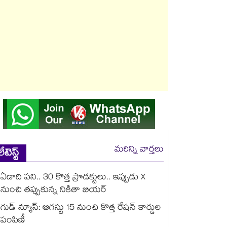
మరిన్ని వార్తలు
లేటెస్ట్
ఏడాది పని.. 30 కొత్త ప్రొడక్టులు.. ఇప్పుడు X
నుంచి తప్పుకున్న నికితా బియర్
గుడ్ న్యూస్: ఆగస్టు 15 నుంచి కొత్త రేషన్ కార్డుల
పంపిణీ