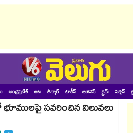
శం
ఆంధ్రప్రదేశ్
ఆట
తీన్మార్
టాకీస్
బిజినెస్
క్రైమ్
సక్సెస్
ల
ో భూములపై సవరించిన విలువలు