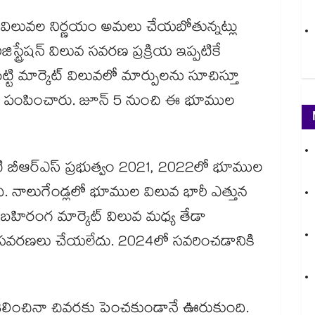
్త విలువల నిర్ణయం అమలు చేయబోతున్నట్లు
్ట్రేషన్ ​విలువ సవరణ ప్రక్రియ ఇప్పటికే
ట్టి మార్కెట్ విలువలో మార్పులను సూచిస్తూ
తిపాదనలు పంపించారు. జూన్ 5 నుంచి ఈ భూముల
పటి బీఆర్ఎస్​ ప్రభుత్వం 2021, 2022లో భూముల
ింది. నాలుగేండ్లలో భూముల విలువ భారీ ఎత్తున
ట్, బహిరంగ మార్కెట్ విలువ మధ్య తేడా
ంటి సవరణలు చేయలేదు. 2024లో సవరించడానికి
ీలించినా చివరకు పెంచకుండానే ఊరుకుంది.