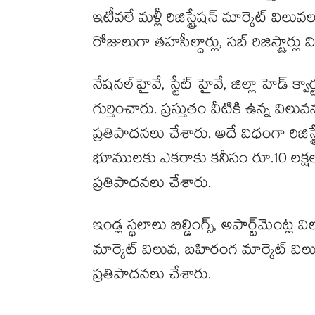
ఇటీవలే మళ్లీ రిజిస్ట్రేషన్ మార్కెట్ వి
రోజులుగా తహసీల్దార్లు, సబ్ రిజిస్ట్రార్ల
నేషనల్​హైవే, స్టేట్ హైవే, జిల్లా హెడ్ క్వార్ట
గుర్తించారు. ప్రస్తుతం వీటికి ఉన్న వ
ప్రతిపాదనలు చేశారు. అదే విధంగా రిజిస్
భూములకు ఎకరాకు కనీసం రూ.10 లక్ష
ప్రతిపాదనలు చేశారు.
ఇండ్ల స్థలాలు బిల్డింగ్స్, అపార్ట్‌‌‌‌‌‌‌‌‌‌‌‌‌‌
మార్కెట్ విలువ, బహిరంగ మార్కెట్ వి
ప్రతిపాదనలు చేశారు.