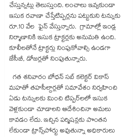
చేస్తున్నట్లు తెలుస్తుంది. లంచాలు ఇవ్వకుండా
ఇసుక రవాణా చేస్తేటిప్పర్లను పట్టుకుని టన్నుకు
రూ.10 వేల ఫైన్​ వేస్తున్నారు. గ్రామాల్లో ఇండ్ల
నిర్మాణానికి ఇసుక ట్రాక్టర్లకు అనుమతి ఉంది.
కూలీలతోనే ట్రాక్టర్లు నింపుకోవాల్సి ఉండగా
జేసీబీ, డోజర్లతో నింపుతున్నారు.
గత శనివారం బోధన్​ సబ్​ కలెక్టర్​ వికాస్​
మహతో తహసీల్దార్లతో సమావేశం నిర్వహించి
ఏడు టన్నులకు మించి టిప్పర్​లలో ఇసుక
వెళ్లకుండా చూడాలని ఆదేశించినా అమలు
కావడం లేదు. ఇచ్చిన పర్మిషన్లకు పొంతన
లేకుండా ట్రాన్స్​పోర్టు అవుతున్నా అధికారులు