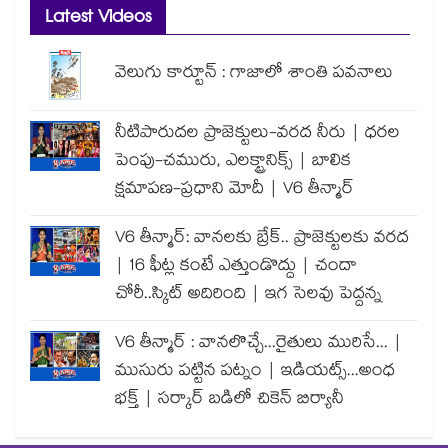
Latest Videos
వెలుగు కార్టూన్ : గాజాలో శాంతి పవనాలు
నీటిపారుదల ప్రాజెక్టులు-వరద నీరు | ధరల
పెంపు-చమురు, ఎలక్ట్రానిక్స్ | బాలిక
క్షమాపణ-ప్రధాని మోదీ | V6 తీన్మార్
V6 తీన్మార్: వానలకు బ్రేక్.. ప్రాజెక్టులకు వరద
| 16 ఫీట్ల కంటే ఎత్తుండొద్దు | చందా
చోరీ..స్కిట్ అదిరింది | ఇగ సెలవు పెద్దన్న
V6 తీన్మార్ : వానలొచ్చే...రైతులు మురిసే... |
ముసురు పట్టిన పట్నం | ఇడియట్స్...అంధ
భక్త్ | సర్కార్ బడిలో చికెన్ బిర్యానీ