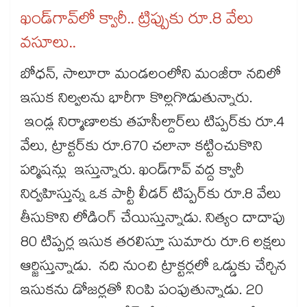
ఖండ్​గావ్​లో క్వారీ.. ట్రిప్పుకు రూ.8 వేలు
వసూలు..
బోధన్​, సాలూరా మండలంలోని మంజీరా నదిలో
ఇసుక నిల్వలను భారీగా కొల్లగొడుతున్నారు.
ఇండ్ల నిర్మాణాలకు తహసీల్దార్​లు టిప్పర్​కు రూ.4
వేలు, ట్రాక్టర్​కు రూ.670 చలానా కట్టించుకొని
పర్మిషన్లు ఇస్తున్నారు. ఖండ్​గావ్ వద్ద క్వారీ
నిర్వహిస్తున్న ఒక పార్టీ లీడర్ టిప్పర్​కు రూ.8 వేలు
తీసుకొని లోడింగ్ చేయిస్తున్నాడు. నిత్యం దాదాపు
80 టిప్పర్ల ఇసుక తరలిస్తూ సుమారు రూ.6 లక్షలు
ఆర్జిస్తున్నాడు. నది నుంచి ట్రాక్టర్లలో ఒడ్డుకు చేర్చిన
ఇసుకను డోజర్లతో నింపి పంపుతున్నాడు. 20