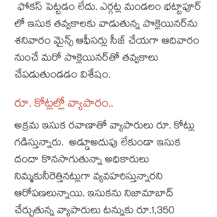
ఫోకస్​ పెట్టడం లేదు. ఎర్గట్ల మండలం భట్టాపూర్
లో ఇసుక తవ్వకాలకు వాడుతున్న పొక్లెయినర్​ను
శనివారం మైన్స్ ఆఫీసర్లు సీజ్​ చేయగా ఆదివారం
నుంచే మరో పొక్లెయినర్​తో తవ్వకాలు
చేపడుతుండడం విశేషం.
రూ. కోట్లల్లో వ్యాపారం..
అక్రమ ఇసుక రవాణాతో వ్యాపారులు రూ. కోట్లు
గడిస్తున్నారు. అడ్డూఅదుపు లేకుండా ఇసుక
దందా కొనసాగుతున్నా అధికారులు
నిమ్మకునీరెత్తినట్లుగా వ్యవహరిస్తున్నారని
ఆరోపణలున్నాయి. ఇసుకను నిజామాబాద్​
చేర్చుతున్న వ్యాపారులు టన్నుకు రూ.1,350