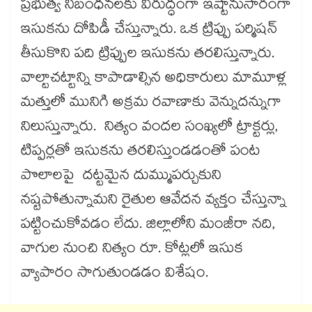
ప్రభుత్వ నిబంధనలకు విరుద్ధంగా ఇష్టానుసారంగా
ఇసుకను దోపిడీ చేస్తున్నారు. ఒక ట్రిప్పు పర్మిషన్​
తీసుకొని పది ట్రిప్పుల ఇసుకను తరలిస్తున్నారు.
వాల్టాచట్టాన్ని కాపాడాల్సిన అధికారులు మామూళ్ల
మత్తులో మునిగి అక్రమ రవాణాకు వెన్నుదన్నుగా
నిలుస్తున్నారు. నిత్యం వందల సంఖ్యలో ట్రాక్టర్లు,
టిప్పర్లతో ఇసుకను తరలిస్తుండడంతో పంట
పొలాలపై దట్టమైన దుమ్ముపర్చుకుని
నష్టపోతున్నామని రైతుల ఆవేదన వ్యక్తం చేస్తున్నా
పట్టించుకోవడం లేదు. జిల్లాలోని మంజీరా నది,
వాగుల నుంచి నిత్యం రూ. కోట్లలో ఇసుక
వ్యాపారం సాగుతుండడం విశేషం.