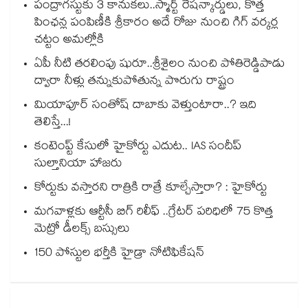
పంద్రాగస్టుకు 3 కానుకలు..స్మార్ట్ రేషన్కార్డులు, కొత్త
పింఛన్ల పంపిణీకి శ్రీకారం అదే రోజు నుంచి గిగ్ వర్కర్ల
చట్టం అమల్లోకి
ఏపీ నీటి తరలింపు షురూ..శ్రీశైలం నుంచి పోతిరెడ్డిపాడు
ద్వారా నీళ్లు తన్నుకుపోతున్న పొరుగు రాష్ట్రం
మియాపూర్ సంతోష్ దాబాకు వెళ్తుంటారా..? ఇది
తెలిస్తే...!
కంటెంప్ట్ కేసులో హైకోర్టు ఎదుట.. IAS సందీప్
సుల్తానియా హాజరు
కోర్టుకు వస్తారని రాత్రికి రాత్రే కూల్చేస్తారా? : హైకోర్టు
మగవాళ్లకు ఆర్టీసీ బిగ్ రిలీఫ్ ..గ్రేటర్ పరిధిలో 75 కొత్త
మెట్రో డీలక్స్ బస్సులు
150 పోస్టుల భర్తీకి హైడ్రా నోటిఫికేషన్