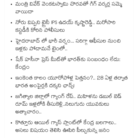
మంత్రి వివేక్ వెంకటస్వామి చొరవతో గిగ్ వర్కర్ల సమ్మె
వాయిదా
నోరు విప్పని ట్రైనీ IPS ఉదయ్ కృష్ణారెడ్డి.. మరోసారి
కస్టడీకి కోరిన పోలీసులు
హైదరాబాద్ లో భారీ వర్షం... సరిగ్గా ఆఫీసుల నుంచి
ఇళ్లకు పోదామనే టైంలో..
షేక్ హసీనా ప్రెస్ మీట్‎తో భారత్‎కు సంబంధం లేదు:
కేంద్రం
ఇంకెంత కాలం యూరోపోళ్ల పెత్తనం?.. 28 ఏళ్ల తర్వాత
భారత అంపైర్లకి దక్కని ఛాన్స్!
జగిత్యాల జిల్లాలో గ్యాంగ్ రేప్.. మహిళను డబుల్ బెడ్
రూమ్ ఇళ్లలోకి తీసుకెళ్లి..నలుగురు యువకులు
అత్యాచారం..
కొత్తూరు ఆయిల్ గ్యాస్⁪ ప్లాంట్⁫లో కేంద్ర బలగాలు..
అసలు విషయం తెలిసి ఊపిరి పీల్చుకున్న జనం