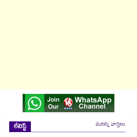
మరిన్ని వార్తలు
లేటెస్ట్