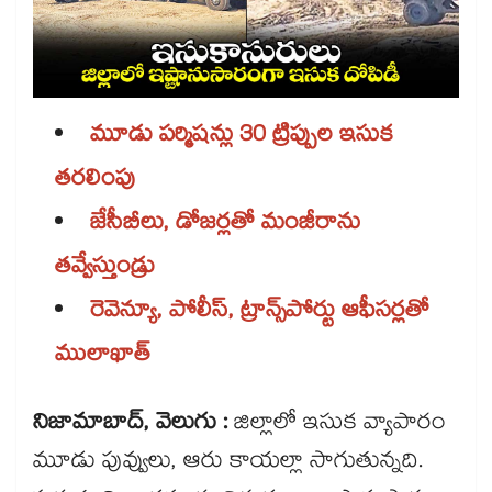
మూడు పర్మిషన్లు 30 ట్రిప్పుల ఇసుక
తరలింపు
జేసీబీలు, డోజర్లతో మంజీరాను
తవ్వేస్తుండ్రు
రెవెన్యూ, పోలీస్​, ట్రాన్స్​పోర్టు ఆఫీసర్లతో
ములాఖాత్​
నిజామాబాద్, వెలుగు :
జిల్లాలో ఇసుక వ్యాపారం
మూడు పువ్వులు, ఆరు కాయల్లా సాగుతున్నది.