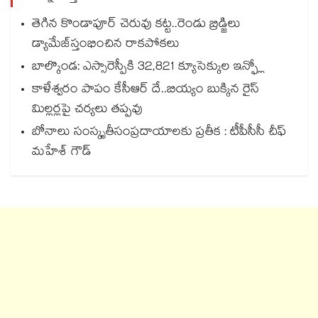
తెగిన కొండాపూర్‌‌‌‌ చెరువు కట్ట..రెండు బ్రిడ్జి‌‌‌‌లు
డ్యామేజ్‌‌‌‌‌‌‌‌స్తంభించిన రాకపోకలు ‌‌‌‌
బాల్కొండ: ఎస్సారెస్పీకి 32,821 క్యూసెక్కుల ఇన్ఫ్లో
కాళేశ్వరం పాపం కేసీఆర్ దే..బియ్యం బుక్కిన రైస్
మిల్లర్లపై చర్యలు తప్పవు
బోనాలు సంస్కృతీసంప్రదాయాలకు ప్రతీక : టీపీసీసీ చీఫ్‌‌‌‌‌‌‌‌‌‌‌‌‌‌‌‌
మహేశ్‌‌‌‌‌‌‌‌ గౌడ్‌‌‌‌‌‌‌‌‌‌‌‌‌‌‌‌