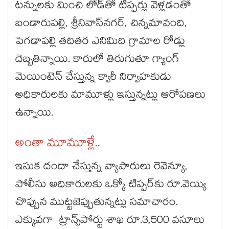
టన్నులకు మించి లోడ్​తో టిప్పర్లు వెళ్లడంతో
బండారుపల్లి, శ్రీనివాస్​నగర్​, చిన్నమావంది,
పెగడాపల్లి తదితర ఎనిమిది గ్రామాల రోడ్లు
దెబ్బతిన్నాయి. కారులో తిరుగుతూ గ్యాంగ్​
మెయింటెన్ చేస్తున్న క్వారీ నిర్వాహకుడు
అధికారులకు మామూళ్లు ఇస్తున్నట్లు ఆరోపణలు
ఉన్నాయి.
అంతా మూమూళ్లే..
ఇసుక దందా చేస్తున్న వ్యాపారులు రెవెన్యూ,
పోలీసు అధికారులకు ఒక్కో టిప్పర్​కు రూ.వెయ్యి
చొప్పున ముట్టజెప్పుతున్నట్లు సమాచారం.
ఎక్కువగా ట్రాన్స్​పోర్టు శాఖ రూ.3​,500 వసూలు