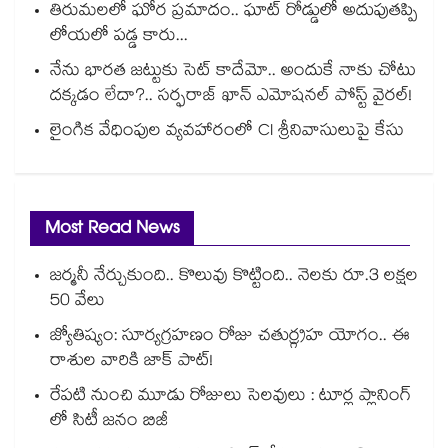
తిరుమలలో ఘోర ప్రమాదం.. ఘాట్ రోడ్డులో అదుపుతప్పి
లోయలో పడ్డ కారు...
నేను భారత జట్టుకు సెట్ కాదేమో.. అందుకే నాకు చోటు
దక్కడం లేదా?.. సర్ఫరాజ్ ఖాన్ ఎమోషనల్ పోస్ట్ వైరల్!
లైంగిక వేధింపుల వ్యవహారంలో CI శ్రీనివాసులుపై కేసు
Most Read News
జర్మనీ నేర్చుకుంది.. కొలువు కొట్టింది.. నెలకు రూ.3 లక్షల
50 వేలు
జ్యోతిష్యం: సూర్యగ్రహణం రోజు చతుర్గ్రహ యోగం.. ఈ
రాశుల వారికి జాక్ పాట్!
రేపటి నుంచి మూడు రోజులు సెలవులు : టూర్ల ప్లానింగ్
లో సిటీ జనం బిజీ