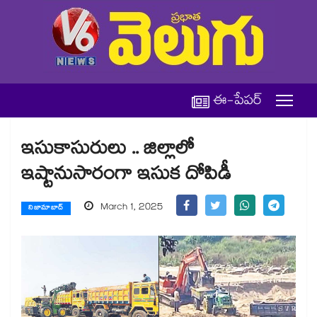
ఈ-పేపర్
ఇసుకాసురులు .. జిల్లాలో
ఇష్టానుసారంగా ఇసుక దోపిడీ
March 1, 2025
నిజామాబాద్