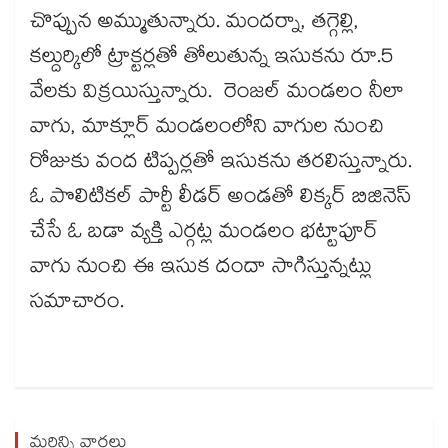
చొప్పున అమ్ముతున్నారు. మందర్నా, తగ్గెల్లి,
కల్దుర్కిలో ట్రాక్టర్లతో తోలుతున్న ఇసుకను రూ.5
వేలకు విక్రయిస్తున్నారు. రెంజల్ మండలం నీలా
వాగు, మాక్లూర్ మండలంలోని వాగుల నుంచి
రోజుకు వంద టిప్పర్లతో ఇసుకను తరలిస్తున్నారు.
ఓ పొలిటికల్ పార్టీ లీడర్ అండతో లిక్కర్​ బిజినెస్​
చేసే ఓ బడా వ్యక్తి ఎర్గట్ల మండలం భట్టాపూర్
వాగు నుంచి ఈ ఇసుక దందా సాగిస్తున్నట్లు
సమాచారం.
మరిన్ని వార్తలు