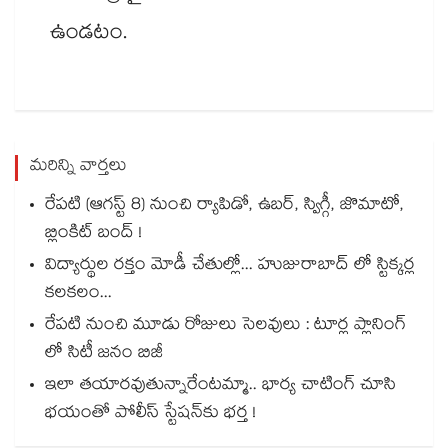
ఉండటం.
మరిన్ని వార్తలు
రేపటి (ఆగస్ట్ 8) నుంచి ర్యాపిడో, ఉబర్, స్విగ్గీ, జొమాటో,
బ్లింకిట్ బంద్ !
విద్యార్థుల రక్తం మోడీ చేతుల్లో... హుజురాబాద్ లో స్టిక్కర్ల
కలకలం...
రేపటి నుంచి మూడు రోజులు సెలవులు : టూర్ల ప్లానింగ్
లో సిటీ జనం బిజీ
ఇలా తయారవుతున్నారేంటమ్మా.. భార్య చాటింగ్ చూసి
భయంతో పోలీస్ స్టేషన్⁫కు భర్త !