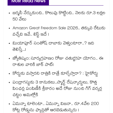
Most Read News
జర్మనీ నేర్చుకుంది.. కొలువు కొట్టింది.. నెలకు రూ.3 లక్షల
50 వేలు
Amazon Great Freedom Sale 2026.. తక్కువ రేటుకు
వచ్చేవి ఇవే.. లిస్ట్ ఇదే !
మియాపూర్ సంతోష్ దాబాకు వెళ్తుంటారా..? ఇది
తెలిస్తే...!
జ్యోతిష్యం: సూర్యగ్రహణం రోజు చతుర్గ్రహ యోగం.. ఈ
రాశుల వారికి జాక్ పాట్!
కోర్టుకు వస్తారని రాత్రికి రాత్రే కూల్చేస్తారా? : హైకోర్టు
పంద్రాగస్టుకు 3 కానుకలు..స్మార్ట్ రేషన్కార్డులు, కొత్త
పింఛన్ల పంపిణీకి శ్రీకారం అదే రోజు నుంచి గిగ్ వర్కర్ల
చట్టం అమల్లోకి
ఏమన్నా టాలెంటా.. ఏమన్నా విజనా.. రూ.4వేల 200
కోట్ల రోడ్డును ఫ్యాన్లతో ఆరబెడుతున్నరు !