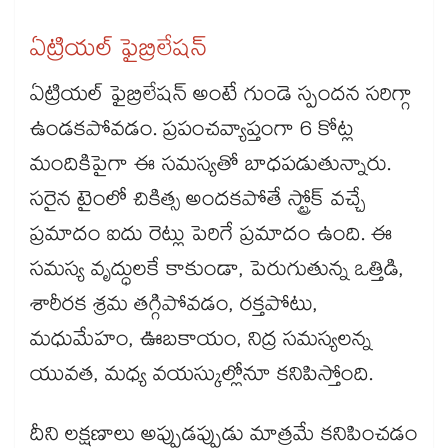
ఏట్రియల్ ఫైబ్రిలేషన్
ఏట్రియల్ ఫైబ్రిలేషన్ అంటే గుండె స్పందన సరిగ్గా
ఉండకపోవడం. ప్రపంచవ్యాప్తంగా 6 కోట్ల
మందికిపైగా ఈ సమస్యతో బాధపడుతున్నారు.
సరైన టైంలో చికిత్స అందకపోతే స్ట్రోక్ వచ్చే
ప్రమాదం ఐదు రెట్లు పెరిగే ప్రమాదం ఉంది. ఈ
సమస్య వృద్ధులకే కాకుండా, పెరుగుతున్న ఒత్తిడి,
శారీరక శ్రమ తగ్గిపోవడం, రక్తపోటు,
మధుమేహం, ఊబకాయం, నిద్ర సమస్యలన్న
యువత, మధ్య వయస్కుల్లోనూ కనిపిస్తోంది.
దీని లక్షణాలు అప్పుడప్పుడు మాత్రమే కనిపించడం