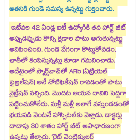
అతనికి గుండె సమస్య ఉన్నట్టు గుర్తించారు.
ఇటీవల 42 ఏండ్ల ఐటీ ఉద్యోగికి తన హార్ట్ బీట్‌‌‌‌‌‌‌‌‌‌‌‌‌‌‌‌
అప్పుడప్పుడు కొన్ని క్షణాల పాటు ఆగుతున్నట్టు
అనిపించింది. గుండె వేగంగా కొట్టుకోవడం,
ఛాతీలో కంపిస్తున్నట్లు కూడా గమనించాడు.
అదేటైంలో స్మార్ట్​వాచ్​లో AFib (ఏట్రియల్
ఫైబ్రిలేషన్) అనే నోటిఫికేషన్ రావడంతో పాటు
వైబ్రేషన్ వచ్చింది. మొదట ఆయన దానిని పెద్దగా
పట్టించుకోలేదు. మళ్లీ మళ్లీ అలాగే వస్తుండడంతో
భయపడి వెంటనే హాస్పిటల్​కు వెళ్లాడు. డాక్టర్లు
దాదాపు 30 శాతం హార్ట్‌‌‌‌‌‌‌‌‌‌‌‌‌‌‌‌ బీట్‌‌‌‌‌‌‌‌‌‌‌‌‌‌‌‌ అసాధారణంగా
ఉన్నట్లు తేల్చారు. ‘రైట్ వెంట్రిక్యులర్