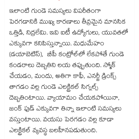
ఇలాంటి గుండె సమస్యలు విపరీతంగా
పెరగడానికి ముఖ్య కారణాలు తీవ్రమైన మానసిక
ఒత్తిడి, నిద్రలేమి. ఇవి ఐటీ ఉద్యోగులు, యువతలో
ఎక్కువగా కనిపిస్తున్నాయి. మధుమేహం
(డయాబెటిస్), బీపీ కంట్రోల్‌‌‌‌‌‌‌‌‌‌‌‌‌‌‌‌లో లేకపోతే గుండె
కండరాలు దెబ్బతిని లయ తప్పుతుంది. స్మోక్ ​
చేయడం, మందు, అతిగా కాఫీ, ఎనర్జీ డ్రింక్స్
తాగడం వల్ల గుండె ఎలక్ట్రికల్ సిగ్నల్స్‌‌‌‌‌‌‌‌‌‌‌‌‌‌‌‌
దెబ్బతింటాయి. వ్యాయామం చేయకపోయినా,
జంక్ ఫుడ్ ఎక్కువగా తిన్నా ఇలాంటి సమస్యలు
వస్తుంటాయి. వయసు పెరగడం వల్ల కూడా
ఎలక్ట్రికల్ వ్యవస్థ బలహీనపడుతుంది.