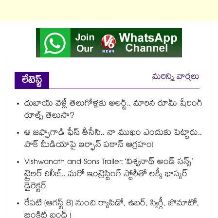
మరిన్ని వార్తలు
లేటెస్ట్
దుబాయ్ వెళ్లే తెలుగోళ్లకు అలర్ట్.. మారిన రూమ్ షేరింగ్‌
రూల్స్ తెలుసా?
ఆ జఫ్పాగాడి ఫేస్ తీసేసి.. నా ముఖం ఎందుకు పెట్టారు..
పాక్ మీడియాపై ఇర్ఫాన్ పఠాన్ ఆగ్రహం!
Vishwanath and Sons Trailer: ‘విశ్వనాథ్ అండ్ సన్స్’
ట్రైలర్ రిలీజ్.. మరో ఇంట్రెస్టింగ్ స్టోరీతో లక్కీ భాస్కర్
డైరెక్టర్
రేపటి (ఆగస్ట్ 8) నుంచి ర్యాపిడో, ఉబర్, స్విగ్గీ, జొమాటో,
బ్లింకిట్ బంద్ !