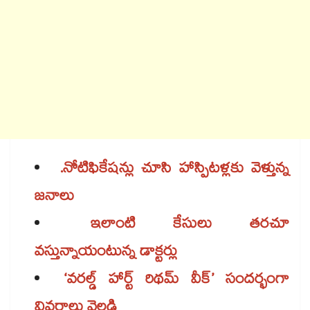
.నోటిఫికేషన్లు చూసి హాస్పిటళ్లకు వెళ్తున్న
జనాలు
ఇలాంటి కేసులు తరచూ
వస్తున్నాయంటున్న డాక్టర్లు
‘వరల్డ్ హార్ట్ ​రిథమ్ ​వీక్’ ​సందర్భంగా
వివరాలు వెల్లడి