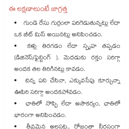
ఈ లక్షణాలుంటే జాగ్రత్త
గుండె రేసు గుర్రంలా పరిగెడుతున్నట్లు లేదా
ఒక బీట్ మిస్ అయినట్లు అనిపించడం.
కళ్లు తిరగడం లేదా స్పృహ తప్పడం
(డిజినెస్/ఫైన్టింగ్ ). మెదడుకు రక్తం సరిగ్గా
అందక తల తిరిగినట్లు కావడం.
చిన్న పని చేసినా, ఎక్కువసేపు కూర్చున్నా
ఊపిరి సరిగ్గా అందకపోవడం.
ఛాతిలో నొప్పి లేదా అసౌకర్యం, ఛాతిలో
భారంగా అనిపించడం.
తీవ్రమైన అలసట.. రోజంతా నీరసంగా