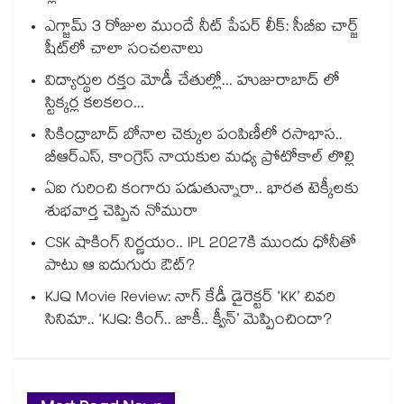
ఎగ్జామ్ 3 రోజుల ముందే నీట్ పేపర్ లీక్: సీబీఐ చార్జ్
షీట్‎లో చాలా సంచలనాలు
విద్యార్థుల రక్తం మోడీ చేతుల్లో... హుజురాబాద్ లో
స్టిక్కర్ల కలకలం...
సికింద్రాబాద్ బోనాల చెక్కుల పంపిణీలో రసాభాస..
బీఆర్ఎస్, కాంగ్రెస్ నాయకుల మధ్య ప్రోటోకాల్ లొల్లి
ఏఐ గురించి కంగారు పడుతున్నారా.. భారత టెక్కీలకు
శుభవార్త చెప్పిన నోమురా
CSK షాకింగ్ నిర్ణయం.. IPL 2027కి ముందు ధోనీతో
పాటు ఆ ఐదుగురు ఔట్?
KJQ Movie Review: నాగ్ కేడీ డైరెక్టర్ ‘KK’ చివరి
సినిమా.. ‘KJQ: కింగ్.. జాకీ.. క్వీన్’ మెప్పించిందా?