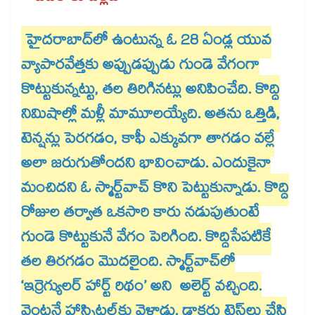
హైదరాబాద్‌‌‌‌‌‌‌‌‌‌‌‌‌‌‌‌లో ఉంటున్న ఓ 28 ఏండ్ల యువ
వ్యాపారవేత్తకు అప్పుడప్పుడు గుండె వేగంగా
కొట్టుకున్నట్టు, తల తిరిగినట్లు అనిపించేది. కొద్ది
నిమిషాల్లో మళ్లీ మామూలయ్యేది. అతను ఒత్తిడి,
టెన్షన్లు పెరగడం, కాఫీ ఎక్కువగా తాగడం వల్లే
అలా జరుగుతోందని భావించాడు. ఎందుకైనా
మంచిదని ఓ స్మార్ట్​వాచ్ ​కొని పెట్టుకున్నాడు. కొద్ది
రోజుల తర్వాత ఒకసారి కారు నడుపుతుంటే
గుండె కొట్టుకునే వేగం పెరిగింది. కొద్దిసేపటికే
తల తిరగడం మొదలైంది. స్మార్ట్​వాచ్​లో
‘ఇర్రెగ్యులర్‌‌‌‌‌‌‌‌‌‌‌‌‌‌‌‌‌‌‌‌‌‌‌‌‌‌‌‌‌‌‌‌ హార్ట్ రిథం’ అని అలెర్ట్ వచ్చింది.
వెంటనే హాస్పిటల్​కు వెళ్లాడు. డాక్టర్లు టెస్ట్‌‌‌‌‌‌‌‌‌‌‌‌‌‌‌‌లు చేసి