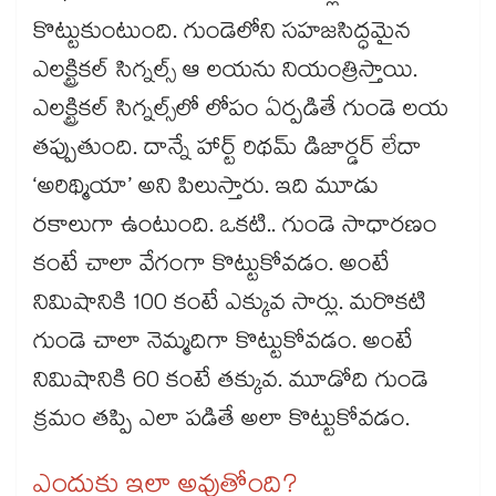
కొట్టుకుంటుంది. గుండెలోని సహజసిద్ధమైన
ఎలక్ట్రికల్ సిగ్నల్స్ ఆ లయను నియంత్రిస్తాయి.
ఎలక్ట్రికల్ సిగ్నల్స్‌‌‌‌‌‌‌‌‌‌‌‌‌‌‌‌లో లోపం ఏర్పడితే గుండె లయ
తప్పుతుంది. దాన్నే హార్ట్ రిథమ్ డిజార్డర్ లేదా
‘అరిథ్మియా’ అని పిలుస్తారు. ఇది మూడు
రకాలుగా ఉంటుంది. ఒకటి.. గుండె సాధారణం
కంటే చాలా వేగంగా కొట్టుకోవడం. అంటే
నిమిషానికి 100 కంటే ఎక్కువ సార్లు. మరొకటి
గుండె చాలా నెమ్మదిగా కొట్టుకోవడం. అంటే
నిమిషానికి 60 కంటే తక్కువ. మూడోది గుండె
క్రమం తప్పి ఎలా పడితే అలా కొట్టుకోవడం.
ఎందుకు ఇలా అవుతోంది?