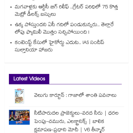
మగవాళ్లకు ఆర్టీసీ బిగ్ రిలీఫ్ ..గ్రేటర్ పరిధిలో 75 కొత్త
మెట్రో డీలక్స్ బస్సులు
ఉక్క పోస్తుందని ఏసీ గదిలో పండుకున్నరు.. తెల్లారే
లోపు ఫ్యామిలీ మొత్తం సచ్చిపోయింది !
కంటెంప్ట్ కేసులో హైకోర్టు ఎదుట.. IAS సందీప్
సుల్తానియా హాజరు
Latest Videos
వెలుగు కార్టూన్ : గాజాలో శాంతి పవనాలు
నీటిపారుదల ప్రాజెక్టులు-వరద నీరు | ధరల
పెంపు-చమురు, ఎలక్ట్రానిక్స్ | బాలిక
క్షమాపణ-ప్రధాని మోదీ | V6 తీన్మార్