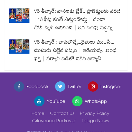
V6 తీన్మార్: వానలకు బ్రేక్.. ప్రాజెక్టులకు వరద
| 16 ఫీట్ల కంటే ఎత్తుండొద్దు | చందా
చోరీ..స్కిట్ అదిరింది | ఇగ సెలవు పెద్దన్న
V6 తీన్మార్ : వానలొచ్చే...రైతులు మురిసే... |
ముసురు పట్టిన పట్నం | ఇడియట్స్...అంధ
భక్త్ | సర్కార్ బడిలో చికెన్ బిర్యానీ
Facebook
Twitter
Instagram
YouTube
WhatsApp
Home
Contact Us
Privacy Policy
Grievance Redressal
Telugu News