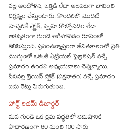
వల్ల ఆందోళన, ఒత్తిడి లేదా అలసటగా భావించి
నిర్లక్ష్యం చేస్తుంటారు. కొందరిలో మొదటి
హెచ్చరికే స్ట్రోక్, స్పృహ కోల్పోవడం లేదా
ఆకస్మికంగా గుండె ఆగిపోవడం రూపంలో
కనిపిస్తుంది. ప్రపంచవ్యాప్తంగా జీవితకాలంలో ప్రతి
ముగ్గురిలో ఒకరికి ఏట్రియల్ ఫైబ్రిలేషన్ వచ్చే
ప్రమాదం ఉందని అధ్యయనాలు చెప్తున్నాయి.
దీనివల్ల బ్రెయిన్ స్ట్రోక్ (పక్షవాతం) వచ్చే ప్రమాదం
ఐదు రెట్లు పెరుగుతుంది.
హార్ట్ రిథమ్ డిజార్డర్
మన గుండె ఒక క్రమ పద్ధతిలో నిమిషానికి
సాధారణంగా 60 నుంచి 100 సార్లు