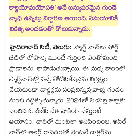
కార్డియోమయోపతి’ అనే జన్యుపరమైన గుండె
వ్యాధి ఉన్నట్లు నిర్ధారణ అయింది. సమయానికి
చికిత్స అందడంతో కోలుకున్నాడు.
హైదరాబాద్ సిటీ, వెలుగు:
స్మార్ట్ వాచ్‌‌‌‌‌‌‌‌‌‌‌‌‌‌‌‌లు హార్ట్
బీట్‌‌‌‌‌‌‌‌‌‌‌‌‌‌‌‌లో లోపాన్ని ముందే గుర్తించి ఎంతోమంది
ప్రాణాలను కాపాడుతున్నాయి. ఈ మధ్య కాలంలో
స్మార్ట్‌‌‌‌‌‌‌‌‌‌‌‌‌‌‌‌వాచ్‌‌‌‌‌‌‌‌‌‌‌‌‌‌‌‌ల్లో వచ్చే నోటిఫికేషన్లను నిర్లక్ష్యం
చేయకుండా డాక్టర్లను సంప్రదిస్తున్నవాళ్లు గండం
నుంచి గట్టెక్కుతున్నారు. 2024లో సిరిసిల్ల జిల్లాకు
చెందిన ఓ బీజేపీ నేత వాకింగ్ చేస్తుంటే
ఆయాసం, ఛాతిలో మంటలా అనిపించింది. ఆపిల్‌‌‌‌‌‌‌‌‌‌‌‌‌‌‌‌
వాచ్‌‌‌‌‌‌‌‌‌‌‌‌‌‌‌‌లో అలర్ట్‌‌‌‌‌‌‌‌‌‌‌‌‌‌‌‌ రావడంతో వెంటనే డాక్టర్‌‌‌‌‌‌‌‌‌‌‌‌‌‌‌‌‌‌‌‌‌‌‌‌‌‌‌‌‌‌‌‌ను