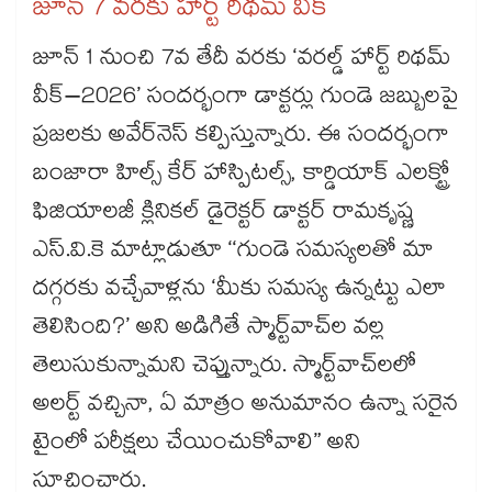
జూన్ 7 వరకు హార్ట్ రిథమ్ వీక్
జూన్ 1 నుంచి 7వ తేదీ వరకు ‘వరల్డ్‌‌‌‌‌‌‌‌‌‌‌‌‌‌‌‌ హార్ట్ రిథమ్
వీక్–2026’ సందర్భంగా డాక్టర్లు గుండె జబ్బులపై
ప్రజలకు అవేర్‌‌‌‌‌‌‌‌‌‌‌‌‌‌‌‌‌‌‌‌‌‌‌‌‌‌‌‌‌‌‌‌నెస్ కల్పిస్తున్నారు. ఈ సందర్భంగా
బంజారా హిల్స్‌‌‌‌‌‌‌‌‌‌‌‌‌‌‌‌ కేర్ హాస్పిటల్స్, కార్డియాక్ ఎలక్ట్రో
ఫిజియాలజీ క్లినికల్ డైరెక్టర్ డాక్టర్ రామకృష్ణ
ఎస్.వి.కె మాట్లాడుతూ ‘‘గుండె సమస్యలతో మా
దగ్గరకు వచ్చేవాళ్లను ‘మీకు సమస్య ఉన్నట్టు ఎలా
తెలిసింది?’ అని అడిగితే స్మార్ట్​వాచ్​ల వల్ల
తెలుసుకున్నామని చెప్తున్నారు. స్మార్ట్​వాచ్​లలో
అలర్ట్ ​వచ్చినా, ఏ మాత్రం అనుమానం ఉన్నా సరైన
టైంలో పరీక్షలు చేయించుకోవాలి” అని
సూచించారు.