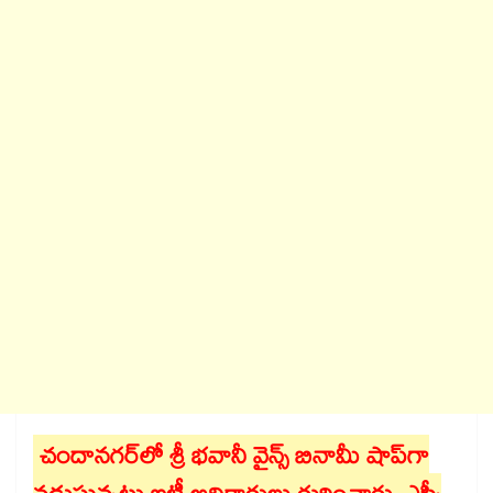
చందానగర్⁪లో శ్రీ భవానీ వైన్స్ బినామీ షాప్⁯గా