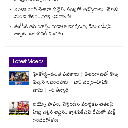
ఓనర్లకు ముఖ్య గమనిక
ఇంజినీరింగ్ చేశారా ? రైల్వే సంస్థలో ఉద్యోగాలు.. నెలకు
మంచి జీతం.. పూర్తి వివరాలివే!
బీజేపీకి బిగ్ బూస్ట్.. మహిళా రిజర్వేషన్, డీలిమిటేషన్
బిల్లుకు అకాలీదళ్ మద్దతు
Latest Videos
హైకోర్టు-ఉచిత పథకాలు | తెలంగాణలో కొత్త
పెన్షన్ నిబంధనలు | భారీ వర్షం-ట్రాఫిక్
జామ్ | V6 తీన్మార్
అయ్యో పాపం.. వెస్టిండీస్ వరల్డ్‌కప్ ఆశలపై
నీళ్లు చల్లిన ఆఫ్ఘన్.. క్వాలిఫికేషన్ రేసులో మళ్లీ
గందరగోళం!