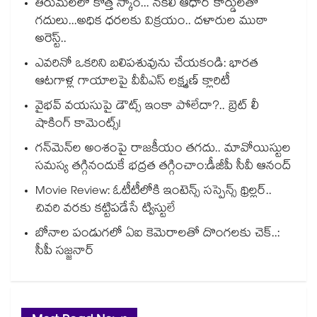
తిరుమలలో కొత్త స్కాం... నకిలీ ఆధార్ కార్డులతో
గదులు...అధిక ధరలకు విక్రయం.. దళారుల ముఠా
అరెస్ట్..
ఎవరినో ఒకరిని బలిపశువును చేయకండి: భారత
ఆటగాళ్ల గాయాలపై వీవీఎస్ లక్ష్మణ్ క్లారిటీ
వైభవ్ వయసుపై డౌట్స్ ఇంకా పోలేదా?.. బ్రెట్ లీ
షాకింగ్ కామెంట్స్!
గన్⁭మెన్⁭ల అంశంపై రాజకీయం తగదు.. మావోయిస్టుల
సమస్య తగ్గినందుకే భద్రత తగ్గించాం:డీజీపీ సీవీ ఆనంద్
Movie Review: ఓటీటీలోకి ఇంటెన్స్ సస్పెన్స్ థ్రిల్లర్..
చివరి వరకు కట్టిపడేసే ట్విస్టులే
బోనాల పండుగలో ఏఐ కెమెరాలతో దొంగలకు చెక్..:
సీపీ సజ్జనార్