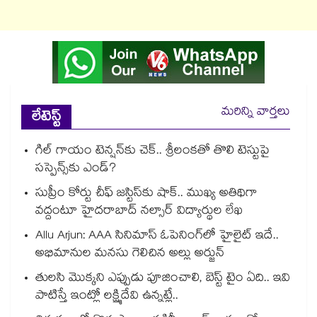
మరిన్ని వార్తలు
లేటెస్ట్
గిల్ గాయం టెన్షన్‌కు చెక్.. శ్రీలంకతో తొలి టెస్టుపై
సస్పెన్స్‌కు ఎండ్?
సుప్రీం కోర్టు చీఫ్ జస్టిస్⁭కు షాక్.. ముఖ్య అతిథిగా
వద్దంటూ హైదరాబాద్ నల్సార్ విద్యార్థుల లేఖ
Allu Arjun: AAA సినిమాస్ ఓపెనింగ్‌లో హైలైట్ ఇదే..
అభిమానుల మనసు గెలిచిన అల్లు అర్జున్
తులసి మొక్కని ఎప్పుడు పూజించాలి, బెస్ట్ టైం ఏది.. ఇవి
పాటిస్తే ఇంట్లో లక్ష్మిదేవి ఉన్నట్లే..