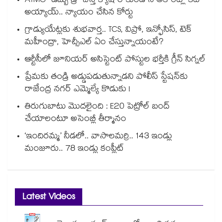
ATMలో డబ్బు డ్రా చేస్తే క్యాష్ రాకుండానే అకౌంట్లో కట్
అయ్యాయ్.. న్యాయం చేసిన కోర్టు
గ్రాడ్యుయేట్లకు శుభవార్త.. TCS, విప్రో, ఇన్ఫోసిస్, టెక్
మహీంద్రా, హెచ్సీఎల్ ఏం చేస్తున్నాయంటే?
ఆర్టీసీలో జూనియర్ అసిస్టెంట్‌‌ పోస్టుల భర్తీకి గ్రీన్‌‌ సిగ్నల్
ప్రేమకు తండ్రి అడ్డుపడుతున్నాడని పోలీస్ స్టేషన్⁪కు
రాజేంద్ర నగర్ ఎమ్మెల్యే కొడుకు !
తిరుగుబాటు మొదలైంది : E20 పెట్రోల్ బంద్
చేయాలంటూ అసెంబ్లీ తీర్మానం
‘ఇందిరమ్మ’ నీడలో.. వాసాలమర్రి.. 143 ఇండ్లు
మంజూరు.. 78 ఇండ్లు కంప్లీట్
Latest Videos