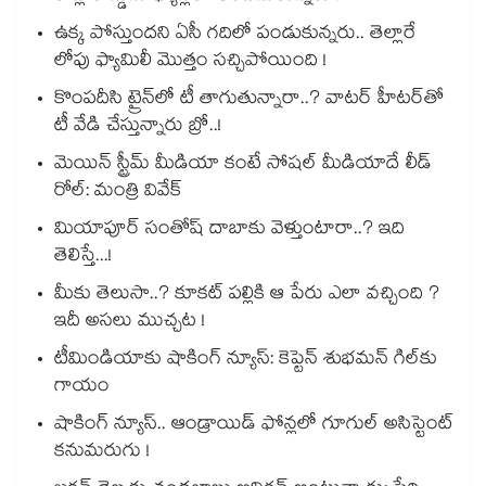
ఉక్క పోస్తుందని ఏసీ గదిలో పండుకున్నరు.. తెల్లారే
లోపు ఫ్యామిలీ మొత్తం సచ్చిపోయింది !
కొంపదీసి ట్రైన్⁬లో టీ తాగుతున్నారా..? వాటర్ హీటర్⁭⁭తో
టీ వేడి చేస్తున్నారు బ్రో..!
మెయిన్ స్ట్రీమ్ మీడియా కంటే సోషల్ మీడియాదే లీడ్
రోల్: మంత్రి వివేక్
మియాపూర్ సంతోష్ దాబాకు వెళ్తుంటారా..? ఇది
తెలిస్తే...!
మీకు తెలుసా..? కూకట్ పల్లికి ఆ పేరు ఎలా వచ్చింది ?
ఇదీ అసలు ముచ్చట !
టీమిండియాకు షాకింగ్ న్యూస్: కెప్టెన్ శుభమన్ గిల్‎కు
గాయం
షాకింగ్ న్యూస్.. ఆండ్రాయిడ్ ఫోన్లలో గూగుల్ అసిస్టెంట్
కనుమరుగు !