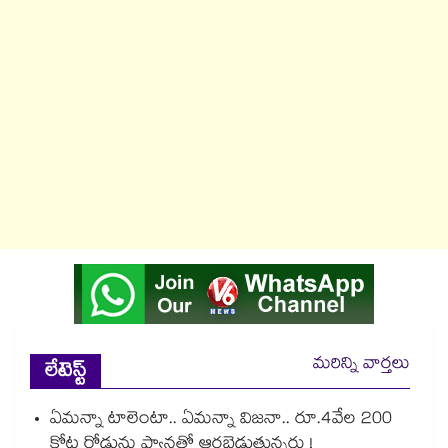
మరిన్ని వార్తలు
లేటెస్ట్
ఏమన్నా టాలెంటా.. ఏమన్నా విజనా.. రూ.4వేల 200
కోట్ల రోడ్డును ఫ్యాన్లతో ఆరబెడుతున్నరు !