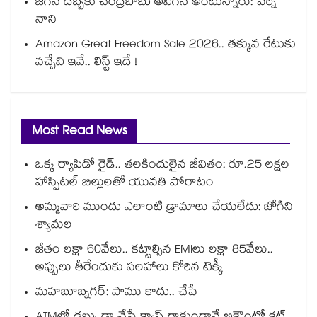
జగన్ దెబ్బకు చంద్రబాబు అవిగన్ అంటున్నారు: పేర్ని
నాని
Amazon Great Freedom Sale 2026.. తక్కువ రేటుకు
వచ్చేవి ఇవే.. లిస్ట్ ఇదే !
Most Read News
ఒక్క ర్యాపిడో రైడ్.. తలకిందులైన జీవితం: రూ.25 లక్షల
హాస్పిటల్ బిల్లులతో యువతి పోరాటం
అమ్మవారి ముందు ఎలాంటి డ్రామాలు చేయలేదు: జోగిని
శ్యామల
జీతం లక్షా 60వేలు.. కట్టాల్సిన EMIలు లక్షా 85వేలు..
అప్పులు తీరేందుకు సలహాలు కోరిన టెక్కీ
మహబూబ్నగర్: పాము కాదు.. చేపే