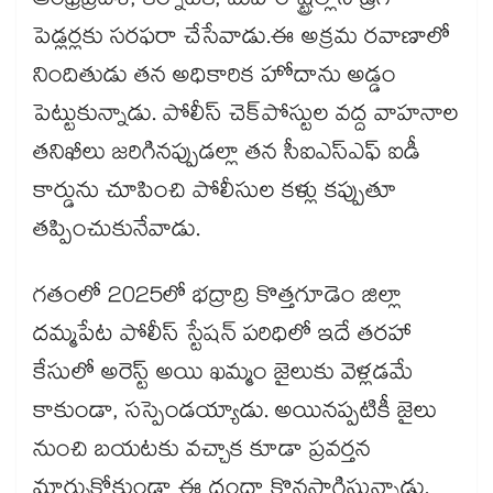
ఆంధ్రప్రదేశ్, కర్నాటక, మహారాష్ట్రల్లోని డ్రగ్
పెడ్లర్లకు సరఫరా చేసేవాడు.ఈ అక్రమ రవాణాలో
నిందితుడు తన అధికారిక హోదాను అడ్డం
పెట్టుకున్నాడు. పోలీస్ చెక్‌పోస్టుల వద్ద వాహనాల
తనిఖీలు జరిగినప్పుడల్లా తన సీఐఎస్‌ఎఫ్ ఐడీ
కార్డును చూపించి పోలీసుల కళ్లు కప్పుతూ
తప్పించుకునేవాడు.
గతంలో 2025లో భద్రాద్రి కొత్తగూడెం జిల్లా
దమ్మపేట పోలీస్ స్టేషన్ పరిధిలో ఇదే తరహా
కేసులో అరెస్ట్ అయి ఖమ్మం జైలుకు వెళ్లడమే
కాకుండా, సస్పెండయ్యాడు. అయినప్పటికీ జైలు
నుంచి బయటకు వచ్చాక కూడా ప్రవర్తన
మార్చుకోకుండా ఈ దందా కొనసాగిస్తున్నాడు.