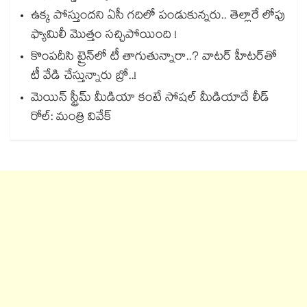
ఉక్క పోస్తుందని ఏసీ గదిలో పండుకున్నరు.. తెల్లారే లోపు
ఫ్యామిలీ మొత్తం సచ్చిపోయింది !
కొంపదీసి ట్రైన్⁬లో టీ తాగుతున్నారా..? వాటర్ హీటర్⁭⁭తో
టీ వేడి చేస్తున్నారు బ్రో..!
మెయిన్ స్ట్రీమ్ మీడియా కంటే సోషల్ మీడియాదే లీడ్
రోల్: మంత్రి వివేక్