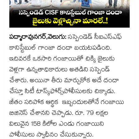
పద్మారావునగర్​,వెలుగు:
సస్పెండెడ్​ సీఐఎస్ఎఫ్ ​
కానిస్టేబుల్ గాంజా దందా బయటపడింది.
ఇదివరకే ఒకసారి గంజాయితో చిక్కి జైలుకు
వెళ్లగా ఉన్నతాధికారులు అతడిని సస్పెండ్​
చేశారు. అయినా తీరు మార్చుకోక అదే దందా
చేస్తూ సిటీ టాస్క్​ఫోర్స్​పోలీసులకు చిక్కాడు.
జీతం సరిపోక ఆర్థిక ఇబ్బందులతోనే గంజాయి
బిజినెస్ ​చేశానని చెప్పాడు. రూ. 79 లక్షల
విలువైన 158 కిలోల ఎండు గంజాయిని
పోలీసులు స్వాధీనం చేసుకున్నారు.