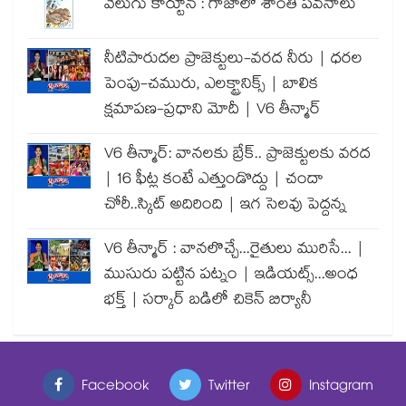
వెలుగు కార్టూన్ : గాజాలో శాంతి పవనాలు
నీటిపారుదల ప్రాజెక్టులు-వరద నీరు | ధరల
పెంపు-చమురు, ఎలక్ట్రానిక్స్ | బాలిక
క్షమాపణ-ప్రధాని మోదీ | V6 తీన్మార్
V6 తీన్మార్: వానలకు బ్రేక్.. ప్రాజెక్టులకు వరద
| 16 ఫీట్ల కంటే ఎత్తుండొద్దు | చందా
చోరీ..స్కిట్ అదిరింది | ఇగ సెలవు పెద్దన్న
V6 తీన్మార్ : వానలొచ్చే...రైతులు మురిసే... |
ముసురు పట్టిన పట్నం | ఇడియట్స్...అంధ
భక్త్ | సర్కార్ బడిలో చికెన్ బిర్యానీ
Facebook
Twitter
Instagram