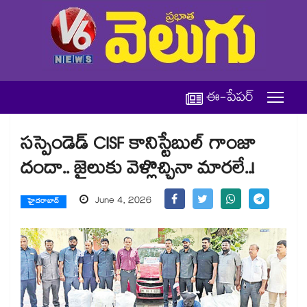
ఈ-పేపర్
సస్పెండెడ్ CISF కానిస్టేబుల్ గాంజా
దందా.. జైలుకు వెళ్లొచ్చినా మారలే..!
June 4, 2026
హైదరాబాద్