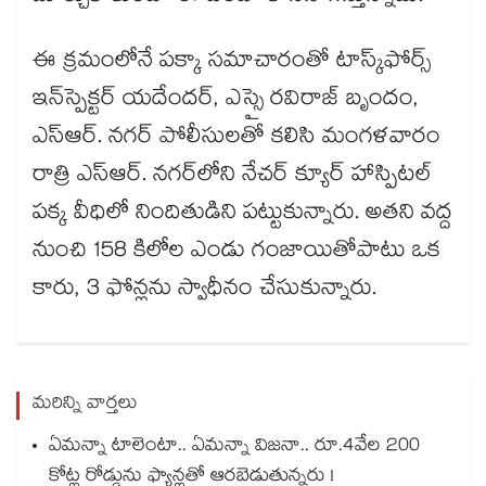
ఈ క్రమంలోనే పక్కా సమాచారంతో టాస్క్​ఫోర్స్
ఇన్‌స్పెక్టర్ యదేందర్, ఎస్సై రవిరాజ్ బృందం,
ఎస్ఆర్. నగర్ పోలీసులతో కలిసి మంగళవారం
రాత్రి ఎస్ఆర్. నగర్‌లోని నేచర్ క్యూర్ హాస్పిటల్
పక్క వీధిలో నిందితుడిని పట్టుకున్నారు. అతని వద్ద
నుంచి 158 కిలోల ఎండు గంజాయితోపాటు ఒక
కారు, 3 ఫోన్లను స్వాధీనం చేసుకున్నారు.
మరిన్ని వార్తలు
ఏమన్నా టాలెంటా.. ఏమన్నా విజనా.. రూ.4వేల 200
కోట్ల రోడ్డును ఫ్యాన్లతో ఆరబెడుతున్నరు !