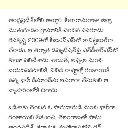
ఆంధ్రప్రదేశ్‌లోని అల్లూరి సీతారామరాజు జిల్లా,
మొతుగూడెం గ్రామానికి చెందిన పనగూడు
శివకృష్ణ 2009లో సీఐఎస్ఎఫ్‎లో కానిస్టేబుల్‌గా
చేరాడు. ఆ తర్వాత డెప్యుటేషన్‌పై ఎన్‌డీఆర్‌ఎఫ్‌లో
కూడా పనిచేశాడు. అయితే, అప్పుల నుంచి
బయటపడటానికి, వివిధ రాష్ట్రాల్లో గంజాయికి
ఉన్న భారీ డిమాండ్‌ను ఆసరాగా చేసుకుని ఆ
వ్యాపారంలోకి దిగాడు.
ఒడిశాకు చెందిన ఓ సాగుదారుడి నుంచి భారీగా
గంజాయిని సేకరించి, తెలంగాణతో పాటు