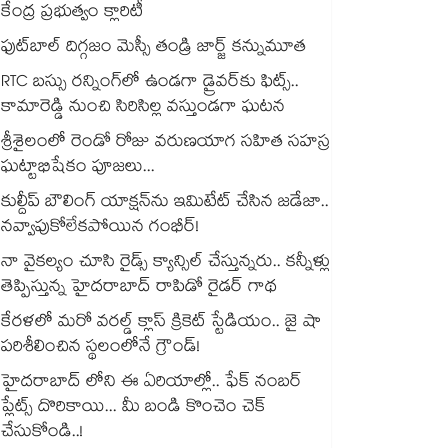
కేంద్ర ప్రభుత్వం క్లారిటీ
ఫుట్‎బాల్ దిగ్గజం మెస్సీ తండ్రి జార్జ్ కన్నుమూత
RTC బస్సు రన్నింగ్⁫లో ఉండగా డ్రైవర్‌కు ఫిట్స్..
కామారెడ్డి నుంచి సిరిసిల్ల వస్తుండగా ఘటన
శ్రీశైలంలో రెండో రోజు వరుణయాగ సహిత సహస్ర
ఘట్టాభిషేకం పూజలు...
కుల్దీప్ బౌలింగ్ యాక్షన్‌ను ఇమిటేట్ చేసిన జడేజా..
నవ్వాపుకోలేకపోయిన గంభీర్!
నా వైకల్యం చూసి రైడ్స్ క్యాన్సిల్ చేస్తున్నరు.. కన్నీళ్లు
తెప్పిస్తున్న హైదరాబాద్ రాపిడో రైడర్ గాథ
కేరళలో మరో వరల్డ్ క్లాస్ క్రికెట్ స్టేడియం.. జై షా
పరిశీలించిన స్థలంలోనే గ్రౌండ్!
హైదరాబాద్ లోని ఈ ఏరియాల్లో.. ఫేక్ నంబర్
ప్లేట్స్ దొరికాయి... మీ బండి కొంచెం చెక్
చేసుకోండి..!