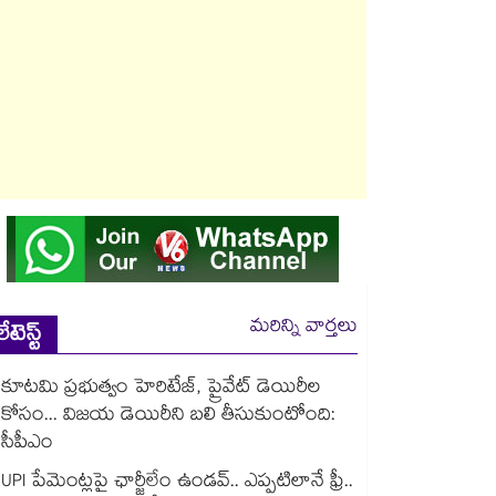
మరిన్ని వార్తలు
లేటెస్ట్
కూటమి ప్రభుత్వం హెరిటేజ్, ప్రైవేట్ డెయిరీల
కోసం... విజయ డెయిరీని బలి తీసుకుంటోంది:
సీపీఎం
UPI పేమెంట్లపై ఛార్జీలేం ఉండవ్.. ఎప్పటిలానే ఫ్రీ..