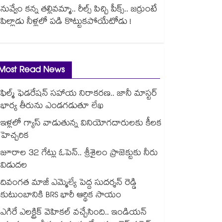
నువ్వేం కన్న తల్లివమ్మా.. రీల్స్ పిచ్చి పీక్స్.. జర్రుంటే
పిల్లాడు నీళ్లలో పడి కొట్టుకపోయేటోడు !
Most Read News
ఫిల్మ్ ఫెడరేషన్ సహాయ నిరాకరణ.. జానీ మాస్టర్
భార్య తీరును ఎండగడుతూ లేఖ
ఇళ్లలో గ్యాస్ వాడుతున్న వినియోగదారులకు కీలక
హెచ్చరిక
జూరాల 32 గేట్లు ఓపెన్.. శ్రీశైలం ప్రాజెక్టుకు నీరు
విడుదల
దివంగత మాజీ ఎమ్మెల్యే పెద్ద సుదర్శన్ రెడ్డి
కుటుంబానికి BRS భారీ ఆర్థిక సాయం
ఎగిరే ఎలక్ట్రిక్ వెహికల్ వచ్చేసింది.. ఇండియన్