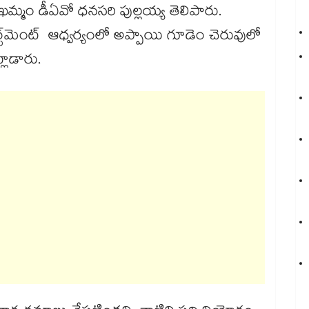
ఖమ్మం డీఏవో ధనసరి పుల్లయ్య తెలిపారు.
ట్​మెంట్ ఆధ్వర్యంలో అప్పాయి గూడెం చెరువులో
లాడారు.