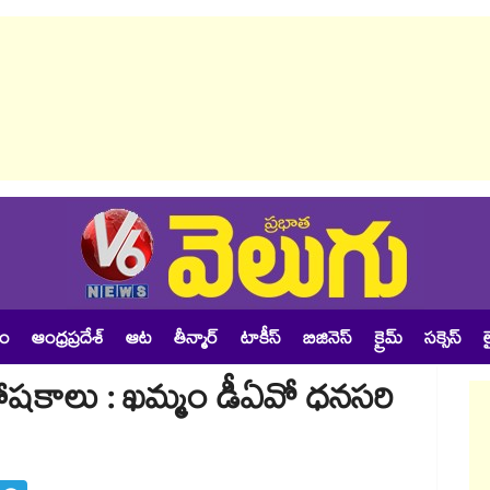
శం
ఆంధ్రప్రదేశ్
ఆట
తీన్మార్
టాకీస్
బిజినెస్
క్రైమ్
సక్సెస్
ల
 పోషకాలు : ఖమ్మం డీఏవో ధనసరి