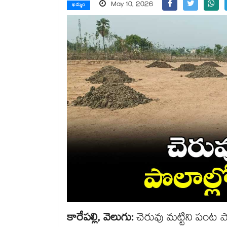
May 10, 2026
ఖమ్మం
కారేపల్లి, వెలుగు:
చెరువు మట్టిని పంట 