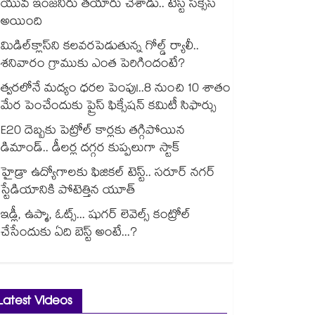
యువ ఇంజనీరు తయారు చేశాడు.. టెస్ట్ సక్సెస్
అయింది
మిడిల్‌క్లాస్‌ని కలవరపెడుతున్న గోల్డ్ ర్యాలీ..
శనివారం గ్రాముకు ఎంత పెరిగిందంటే?
త్వరలోనే మద్యం ధ‌‌ర‌‌ల పెంపు!..8 నుంచి 10 శాతం
మేర పెంచేందుకు ప్రైస్ ఫిక్సేష‌‌న్ క‌‌మిటీ సిఫార్సు
E20 దెబ్బకు పెట్రోల్ కార్లకు తగ్గిపోయిన
డిమాండ్.. డీలర్ల దగ్గర కుప్పలుగా స్టాక్
హైడ్రా ఉద్యోగాలకు ఫిజికల్ టెస్ట్.. సరూర్ నగర్
స్టేడియానికి పోటెత్తిన యూత్
ఇడ్లీ, ఉప్మా, ఓట్స్... షుగర్ లెవెల్స్ కంట్రోల్
చేసేందుకు ఏది బెస్ట్ అంటే...?
Latest Videos