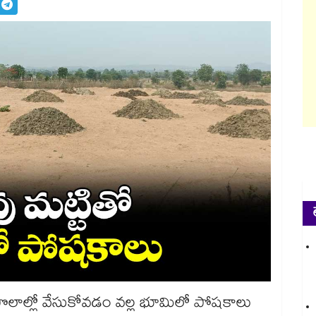
పొలాల్లో వేసుకోవడం వల్ల భూమిలో పోషకాలు