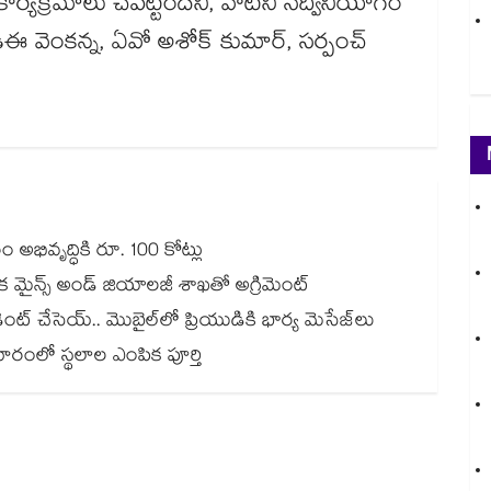
ార్యక్రమాలు చేపట్టిందని, వాటిని సద్వినియోగం
ీఈ వెంకన్న, ఏవో అశోక్ కుమార్, సర్పంచ్
అభివృద్ధికి రూ. 100 కోట్లు
క మైన్స్ అండ్ జియాలజీ శాఖతో అగ్రిమెంట్
ొబైల్‌‌‌‌‌‌‌‌‌‌‌‌‌‌‌‌లో ప్రియుడికి భార్య మెసేజ్‌‌‌‌‌‌‌‌‌‌‌‌‌‌‌‌లు
వారంలో స్థలాల ఎంపిక పూర్తి