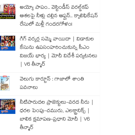
అయ్యో పాపం.. వెస్టిండీస్ వరల్డ్‌కప్
ఆశలపై నీళ్లు చల్లిన ఆఫ్ఘన్.. క్వాలిఫికేషన్
రేసులో మళ్లీ గందరగోళం!
గిగ్ వర్కర్ల సమ్మె వాయిదా | విడాకుల
కేసును ఉపసంహరించుకున్న సీఎం
విజయ్ భార్య | మోదీ విదేశీ పర్యటనలు
| V6 తీన్మార్
వెలుగు కార్టూన్ : గాజాలో శాంతి
పవనాలు
నీటిపారుదల ప్రాజెక్టులు-వరద నీరు |
ధరల పెంపు-చమురు, ఎలక్ట్రానిక్స్ |
బాలిక క్షమాపణ-ప్రధాని మోదీ | V6
తీన్మార్