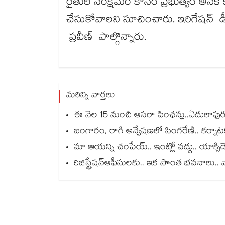
రైతుల సంక్షేమం కోసం ప్రభుత్వం అనేక క
చేసుకోవాలని సూచించారు. ఇరిగేషన్ డ
ప్రవీణ్ పాల్గొన్నారు.
మరిన్ని వార్తలు
ఈ నెల 15 నుంచి ఆసరా పింఛన్లు..ఏదులాపురం 
బంగారం, రాగి అన్వేషణలో సింగరేణి.. కర్నాట
మా ఆయన్ని చంపేయ్.. ఇంట్లో వద్దు.. యాక్సిడెంట్ చేసెయ్.. మ
రిజిస్ట్రేషన్ఆఫీసులకు.. ఇక సొంత భవనాలు.. 