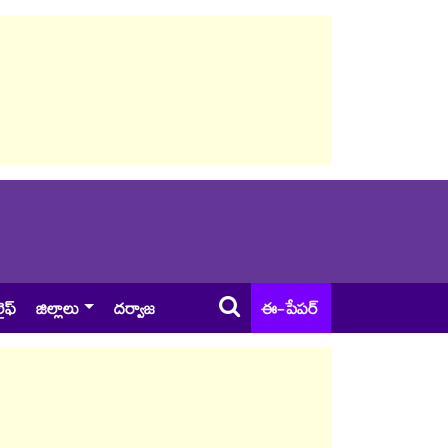
ైఫ్
జిల్లాలు
దర్వాజ
ఈ-పేపర్