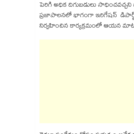
పెరిగి అధిక దిగుబడులు సాధించవచ్చని 
ప్రజాపాలనలో భాగంగా ఇరిగేషన్ డిపార్
నిర్వహించిన కార్యక్రమంలో ఆయన మాట్