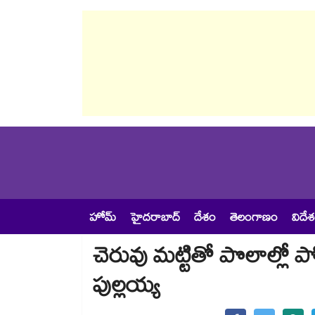
హోమ్
హైదరాబాద్
దేశం
తెలంగాణం
విదే
చెరువు మట్టితో పొలాల్లో
పుల్లయ్య