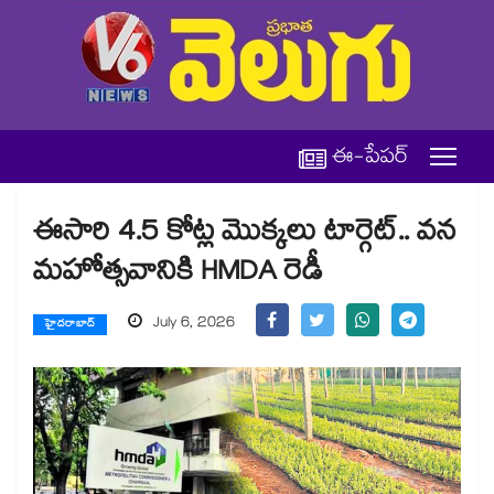
ఈ-పేపర్
ఈసారి 4.5 కోట్ల మొక్కలు టార్గెట్.. వన
మహోత్సవానికి HMDA రెడీ
July 6, 2026
హైదరాబాద్