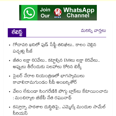
మరిన్ని వార్తలు
లేటెస్ట్
గోదావరి ఖనిలో ఫుడ్ సేఫ్టీ తనిఖీలు.. కాలం చెల్లిన
పచ్చళ్లు సీజ్
జీతం లక్షా 60వేలు.. కట్టాల్సిన EMIలు లక్షా 85వేలు..
అప్పులు తీరేందుకు సలహాలు కోరిన టెక్కీ
సైబర్ నేరాల నియంత్రణలో భాగస్వాములు
కావాలి:రామగుండం సీపీ అంబర్కిశోర్‌‌‌‌‌‌‌‌‌‌‌‌‌‌‌‌
వేలం లేకుండా సింగరేణికి బొగ్గు బ్లాక్‌‌‌‌‌‌‌‌లు కేటాయించారు
: మంచిర్యాల బీజేపీ నేత రఘునాథ్
కస్తూర్బా పాఠశాల దుస్థితిపై.. ఎమ్మెల్యే మందుల సామేల్
సీరియస్