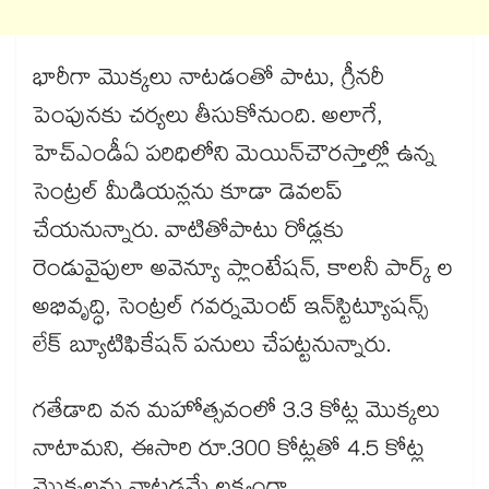
భారీగా మొక్కలు నాటడంతో పాటు, గ్రీనరీ
పెంపునకు చర్యలు తీసుకోనుంది. అలాగే,
హెచ్ఎండీఏ పరిధిలోని మెయిన్​చౌరస్తాల్లో ఉన్న
సెంట్రల్ మీడియన్లను కూడా డెవలప్​
చేయనున్నారు. వాటితోపాటు రోడ్లకు
రెండువైపులా అవెన్యూ ప్లాంటేషన్, కాలనీ పార్క్ ల
అభివృద్ధి, సెంట్రల్ గవర్నమెంట్ ఇన్​స్టిట్యూషన్స్​
లేక్ బ్యూటిఫికేషన్ పనులు చేపట్టనున్నారు.
గతేడాది వన మహోత్సవంలో 3.3 కోట్ల మొక్కలు
నాటామని, ఈసారి రూ.300 కోట్లతో 4.5 కోట్ల