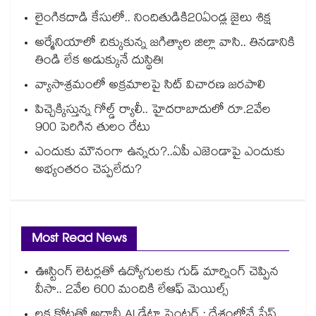
లైంగికదాడి కేసులో.. నిందితుడికి20ఏండ్ల జైలు శిక్ష
అర్మేనియాలో చిక్కుకున్న జగిత్యాల జిల్లా వాసి.. తినడానికి
తిండి లేక అడుక్కునే దుస్థితి!
వ్యాసాశ్రమంలో అక్రమాలపై సిట్‌‌‌‌‌‌‌‌‌‌‌‌‌‌‌‌‌‌‌‌‌‌‌‌‌‌‌‌‌‌‌‌ విచారణ జరపాలి
పిచ్చెక్కిస్తున్న గోల్డ్ ర్యాలీ.. హైదరాబాదులో రూ.2వేల
900 పెరిగిన తులం రేటు
ఎందుకు మౌనంగా ఉన్నరు?..ఏపీ ఎజెండాపై ఎందుకు
అభ్యంతరం చెప్పలేదు?
Most Read News
ఊస్టింగ్ లెటర్లతో ఉద్యోగులకు గుడ్ మార్నింగ్ చెప్పిన
వీసా.. 2వేల 600 మందికి లేఆఫ్ మెయిల్స్
లక్ష కోట్లతో అదానీ AI డేటా సెంటర్ : దేశంలోనే ప్లేస్