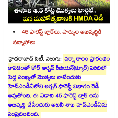
45 ఫారెస్ట్​ బ్లాక్⁪లు, పార్కుల అభివృద్ధికి
సన్నాహాలు
హైదరాబాద్ ​సిటీ, వెలుగు:
వర్షా కాలం ప్రారంభం
కావడంతో కోర్​ అర్బన్​ రీజియన్(క్యూర్) పరిధిలో
పెద్ద సంఖ్యలో మొక్కలు నాటేందుకు
హెచ్ఎండీఏలోని అర్బన్ ​ఫారెస్ట్రీ విభాగం రెడీ
అవుతోంది. ఈ ఏడాది 45 ఫారెస్ట్ బ్లాక్ లను
అభివృద్ధి చేసేందుకు అటవీ శాఖ హెచ్ఎండీఏను
సంప్రదించింది.