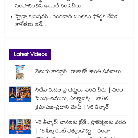
సంపాదించిన ఆయిల్ కంపెనీలు
హైడ్రా కమిషనర్.. రంగనాథ్ సంతకం ఫోర్జరీ చేసిన
కాలేజీలు ఇవే...
Latest Videos
వెలుగు కార్టూన్ : గాజాలో శాంతి పవనాలు
నీటిపారుదల ప్రాజెక్టులు-వరద నీరు | ధరల
పెంపు-చమురు, ఎలక్ట్రానిక్స్ | బాలిక
క్షమాపణ-ప్రధాని మోదీ | V6 తీన్మార్
V6 తీన్మార్: వానలకు బ్రేక్.. ప్రాజెక్టులకు వరద
| 16 ఫీట్ల కంటే ఎత్తుండొద్దు | చందా