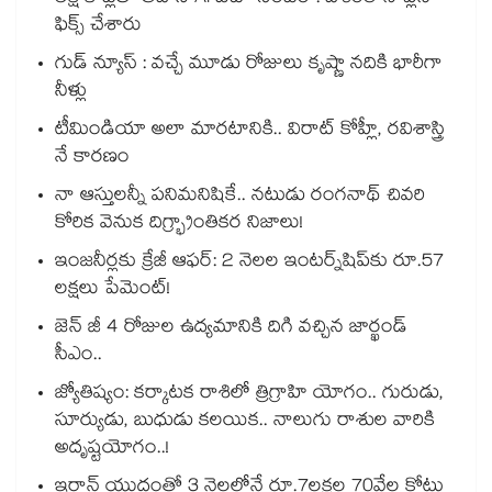
ఫిక్స్ చేశారు
గుడ్ న్యూస్ : వచ్చే మూడు రోజులు కృష్ణా నదికి భారీగా
నీళ్లు
టీమిండియా అలా మారటానికి.. విరాట్ కోహ్లీ, రవిశాస్త్రి
నే కారణం
నా ఆస్తులన్నీ పనిమనిషికే.. నటుడు రంగనాథ్ చివరి
కోరిక వెనుక దిగ్భ్రాంతికర నిజాలు!
ఇంజనీర్లకు క్రేజీ ఆఫర్: 2 నెలల ఇంటర్న్‌షిప్‌కు రూ.57
లక్షలు పేమెంట్!
జెన్ జీ 4 రోజుల ఉద్యమానికి దిగి వచ్చిన జార్ఖండ్
సీఎం..
జ్యోతిష్యం: కర్కాటక రాశిలో త్రిగ్రాహి యోగం.. గురుడు,
సూర్యుడు, బుధుడు కలయిక.. నాలుగు రాశుల వారికి
అదృష్టయోగం..!
ఇరాన్ యుద్ధంతో 3 నెలల్లోనే రూ.7లక్షల 70వేల కోట్లు