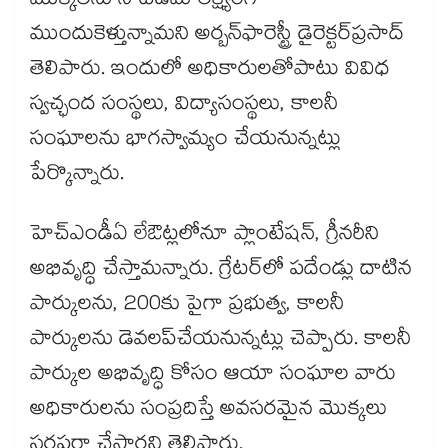
మొక్కలను నాటడమే లక్ష్యంగా
ముందుకెళ్తున్నామని అర్బన్​ఫారెస్ట్రీ డైరెక్టర్​ప్రసాద్​
తెలిపారు. ఇందులో అధికారులతోపాటు వివిధ
స్వచ్ఛంద సంస్థలు, విద్యాసంస్థలు, కాలనీ
సంఘాలను భాగస్వామ్యం చేయనున్నట్లు
పేర్కొన్నారు.
హెచ్ఎండీఏ లేఔట్లలోనూ ప్లాంటేషన్, గ్రీనరీని
అభివృద్ధి చేస్తామన్నారు. గ్రేటర్​లో పదేండ్లు దాటిన
పార్కులను, 200కు పైగా ప్రభుత్వ, కాలనీ
పార్కులను డెవలప్​చేయనున్నట్లు చెప్పారు. కాలనీ
పార్కుల అభివృద్ధి కోసం ఆయా సంఘాల వారు
అధికారులను సంప్రదిస్తే అవసరమైన మొక్కలు
సరఫరా చేస్తారని తెలిపారు.