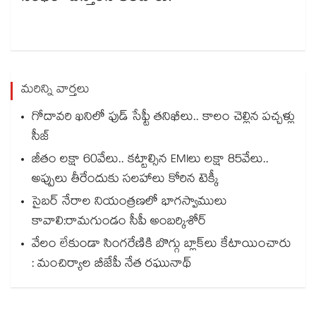
మరిన్ని వార్తలు
గోదావరి ఖనిలో ఫుడ్ సేఫ్టీ తనిఖీలు.. కాలం చెల్లిన పచ్చళ్లు
సీజ్
జీతం లక్షా 60వేలు.. కట్టాల్సిన EMIలు లక్షా 85వేలు..
అప్పులు తీరేందుకు సలహాలు కోరిన టెక్కీ
సైబర్ నేరాల నియంత్రణలో భాగస్వాములు
కావాలి:రామగుండం సీపీ అంబర్కిశోర్‌‌‌‌‌‌‌‌‌‌‌‌‌‌‌‌
వేలం లేకుండా సింగరేణికి బొగ్గు బ్లాక్‌‌‌‌‌‌‌‌లు కేటాయించారు
: మంచిర్యాల బీజేపీ నేత రఘునాథ్