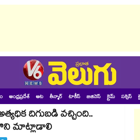
శం
ఆంధ్రప్రదేశ్
ఆట
తీన్మార్
టాకీస్
బిజినెస్
క్రైమ్
సక్సెస్
ల
అత్యధిక దిగుబడి వచ్చింది..
ొని మాట్లాడాలి