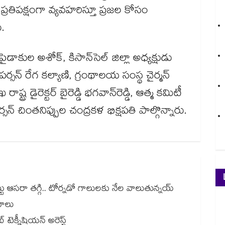
మక ప్రతిపక్షంగా వ్యవహరిస్తూ ప్రజల కోసం
ు.
ాకుల అశోక్​, కిసాన్​సెల్ జిల్లా అధ్యక్షుడు
్ పర్సన్ రేగ కల్యాణి, గ్రంథాలయ సంస్థ చైర్మన్
ర డైరెక్టర్ బైరెడ్డి భగవాన్​రెడ్డి, ఆత్మ కమిటీ
న్ చింతనిప్పుల చంద్రకళ భిక్షపతి పాల్గొన్నారు.
చెట్టు ఆసరా తగ్గి.. టోర్నడో గాలులకు నేల వాలుతున్నయ్
నాలు
టెక్నీషియన్ అరెస్ట్