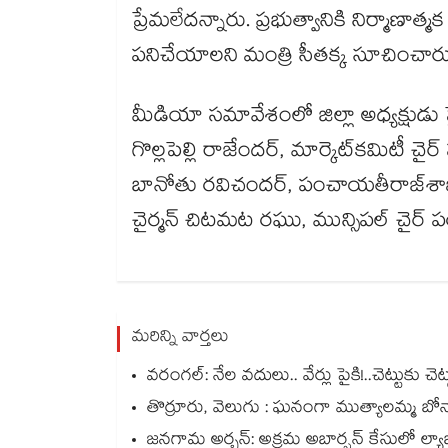
ప్రేమలేదన్నారు. ప్రభుత్వానికి నిర్మాణాత్
పనిచేయాలని మంత్రి సీతక్క సూచించార
మీడియా సమావేశంలో జిల్లా అధ్యక్షుడు పైడ
గొల్లపెల్లి రాజేందర్, మార్కెట్​కమిటీ చైర
బానోతు రవిచందర్, పంచాయతీరాజ్​శాఖ రాష్ట్
చైర్మన్ చిటమట రఘు, మున్సిపల్ చైర్ పర్స
మరిన్ని వార్తలు
వరంగల్‍: నేల వదులు.. వేర్లు పైకి!..చెట్టుకు 
తొర్రూరు, వెలుగు : ఘనంగా ముత్యాలమ్మ బో
జనగామ అర్బన్: అక్రమ అబార్షన్ కేసులో ల్యాబ్ 