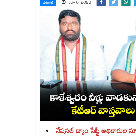
July 6, 2026
వరంగల్
నేషనల్​ డ్యాం సేఫ్టీ అధికారుల స