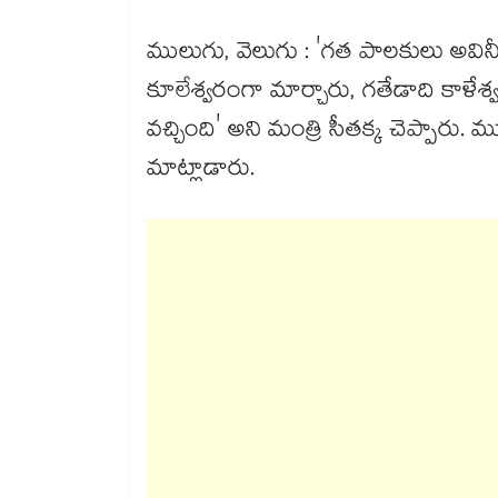
ములుగు, వెలుగు : 'గత పాలకులు అవినీతి
కూలేశ్వరంగా మార్చారు, గతేడాది కాళేశ
వచ్చింది' అని మంత్రి సీతక్క చెప్పారు
మాట్లాడారు.