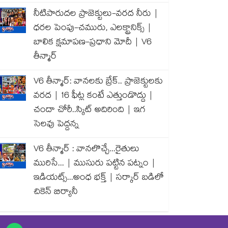
నీటిపారుదల ప్రాజెక్టులు-వరద నీరు |
ధరల పెంపు-చమురు, ఎలక్ట్రానిక్స్ |
బాలిక క్షమాపణ-ప్రధాని మోదీ | V6
తీన్మార్
V6 తీన్మార్: వానలకు బ్రేక్.. ప్రాజెక్టులకు
వరద | 16 ఫీట్ల కంటే ఎత్తుండొద్దు |
చందా చోరీ..స్కిట్ అదిరింది | ఇగ
సెలవు పెద్దన్న
V6 తీన్మార్ : వానలొచ్చే...రైతులు
మురిసే... | ముసురు పట్టిన పట్నం |
ఇడియట్స్...అంధ భక్త్ | సర్కార్ బడిలో
చికెన్ బిర్యానీ