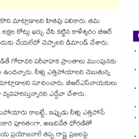
ుసుకొని మాట్లాడాలని హితవు పలికారు. తమ
 లక్షల కోట్లు ఖర్చు చేసి కట్టిన కాళేశ్వరం బీఆర్
ందుకు చేయలేదో చెప్పాలని డిమాండ్ చేశారు.
 చేపడితే గోదావరి పరీవాహక ప్రాంతాలు ముంపునకు
 ఉందన్నారు. నీళ్లు ఎత్తిపోయాలని చెబుతున్న
్లతో మాట్లాడాలని సూచించారు. బీఆర్​ఎస్​నాయకులు
వ్యవహరిస్తున్నారని ఎద్దేవా చేశారు.
కుపోయారు కాబట్టే.. ఇప్పుడు నీళ్లు ఎత్తిపోసే
అహంకార పూరితంగా, అణచివేత ధోరణితో
ీయ ప్రయోజనాలే తప్ప రాష్ట్ర ప్రజలపై