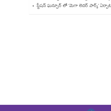
స్టేషన్ ఘన్పూర్ లో ‘మెగా లెదర్ పార్క్’ ఏర్ప