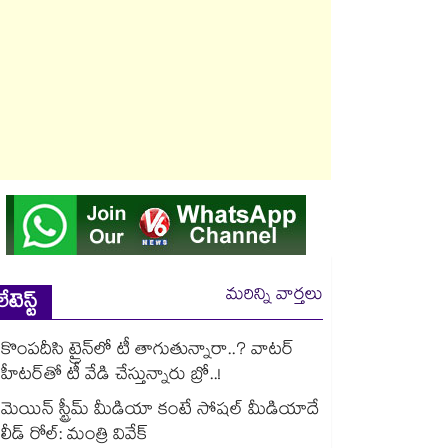
మరిన్ని వార్తలు
లేటెస్ట్
కొంపదీసి ట్రైన్⁬లో టీ తాగుతున్నారా..? వాటర్
హీటర్⁭⁭తో టీ వేడి చేస్తున్నారు బ్రో..!
మెయిన్ స్ట్రీమ్ మీడియా కంటే సోషల్ మీడియాదే
లీడ్ రోల్: మంత్రి వివేక్