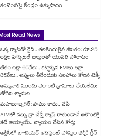
కంటెంట్‎పై కేంద్రం ఉక్కుపాదం
Most Read News
ఒక్క ర్యాపిడో రైడ్.. తలకిందులైన జీవితం: రూ.25
లక్షల హాస్పిటల్ బిల్లులతో యువతి పోరాటం
జీతం లక్షా 60వేలు.. కట్టాల్సిన EMIలు లక్షా
85వేలు.. అప్పులు తీరేందుకు సలహాలు కోరిన టెక్కీ
అమ్మవారి ముందు ఎలాంటి డ్రామాలు చేయలేదు:
జోగిని శ్యామల
మహబూబ్నగర్: పాము కాదు.. చేపే
ATMలో డబ్బు డ్రా చేస్తే క్యాష్ రాకుండానే అకౌంట్లో
కట్ అయ్యాయ్.. న్యాయం చేసిన కోర్టు
ఆర్టీసీలో జూనియర్ అసిస్టెంట్‌‌ పోస్టుల భర్తీకి గ్రీన్‌‌