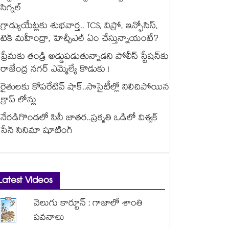
సిగ్నల్
గ్రాడ్యుయేట్లకు శుభవార్త.. TCS, విప్రో, ఇన్ఫోసిస్,
టెక్ మహీంద్రా, హెచ్సీఎల్ ఏం చేస్తున్నాయంటే?
ప్రేమకు తండ్రి అడ్డుపడుతున్నాడని పోలీస్ స్టేషన్⁪కు
రాజేంద్ర నగర్ ఎమ్మెల్యే కొడుకు !
రైతులకు కోపరేటివ్ షాక్..సొసైటీల్లో నిలిచిపోయిన
క్రాప్ లోన్లు
నేరడిగొండలో సినీ జాతర..ప్రకృతి ఒడిలో విశ్వక్
సేన్ సినిమా షూటింగ్
Latest Videos
వెలుగు కార్టూన్ : గాజాలో శాంతి
పవనాలు