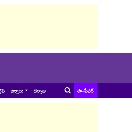
ైఫ్
జిల్లాలు
దర్వాజ
ఈ-పేపర్