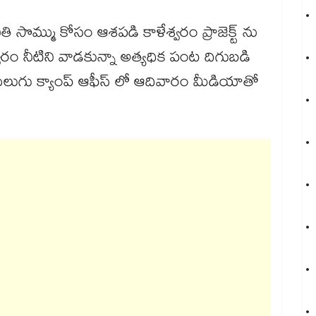
 సొమ్ము కోసం ఆశపడి కాళేశ్వరం ప్రాజెక్ట్ ను
్వరం నీటిని వాడకున్నా అత్యధిక పంట దిగుబడి
. ములుగు క్యాంప్ ఆఫీస్ లో ఆదివారం మీడియాతో