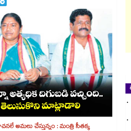
ూచనలే అమలు చేస్తున్నం : మంత్రి సీతక్క