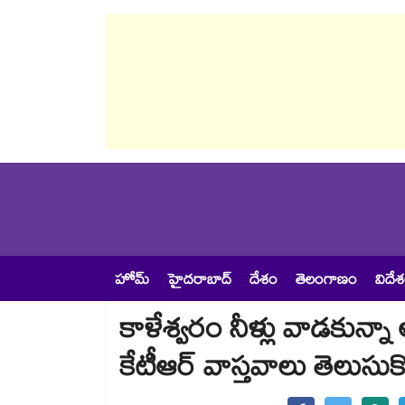
హోమ్
హైదరాబాద్
దేశం
తెలంగాణం
విదే
కాళేశ్వరం నీళ్లు వాడకున్నా 
కేటీఆర్ వాస్తవాలు తెలుసుక