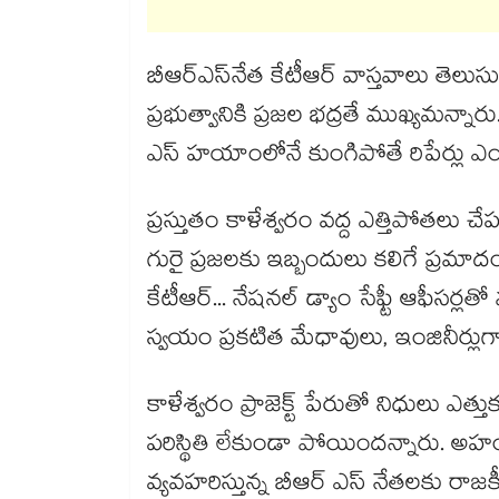
బీఆర్​ఎస్​నేత కేటీఆర్ వాస్తవాలు తెల
ప్రభుత్వానికి ప్రజల భద్రతే ముఖ్యమన్నారు.
ఎస్ హయాంలోనే కుంగిపోతే రిపేర్లు ఎ
ప్రస్తుతం కాళేశ్వరం వద్ద ఎత్తిపోతలు
గురై ప్రజలకు ఇబ్బందులు కలిగే ప్రమాదం
కేటీఆర్... నేషనల్ డ్యాం సేఫ్టీ ఆఫీసర
స్వయం ప్రకటిత మేధావులు, ఇంజినీర్లుగా 
కాళేశ్వరం ప్రాజెక్ట్ పేరుతో నిధులు ఎత్తు
పరిస్థితి లేకుండా పోయిందన్నారు. 
వ్యవహరిస్తున్న బీఆర్ ఎస్ నేతలకు రాజక