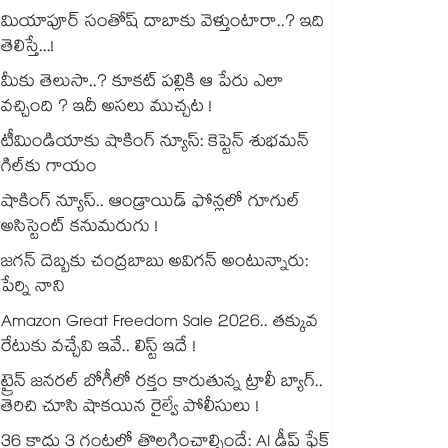
మియాపూర్ సంతోష్ దాబాకు వెళ్తుంటారా..? ఇది
తెలిస్తే...!
మీకు తెలుసా..? కూకట్ పల్లికి ఆ పేరు ఎలా
వచ్చింది ? ఇదీ అసలు ముచ్చట !
టీమిండియాకు షాకింగ్ న్యూస్: కెప్టెన్ శుభమన్
గిల్‎కు గాయం
షాకింగ్ న్యూస్.. ఆండ్రాయిడ్ ఫోన్లలో గూగుల్
అసిస్టెంట్ కనుమరుగు !
జగన్ దెబ్బకు చంద్రబాబు అవిగన్ అంటున్నారు:
పేర్ని నాని
Amazon Great Freedom Sale 2026.. తక్కువ
రేటుకు వచ్చేవి ఇవే.. లిస్ట్ ఇదే !
ట్రైన్ జనరల్ బోగీలో రక్తం కారుతున్న ట్రాలీ బ్యాగ్..
తెరిచి చూసి షాకయిన రైల్వే పోలీసులు !
36 కాదు 3 గంటల్లో తొలగించాల్సిందే: AI డీప్ ఫేక్