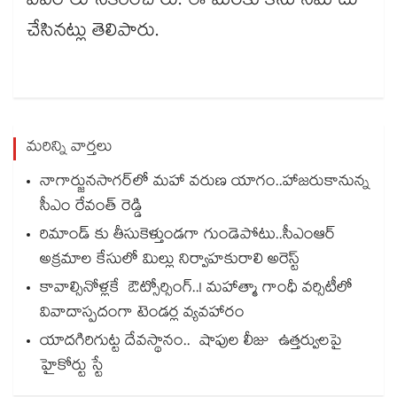
వివరాలు సేకరించారు. ఈ మేరకు కేసు నమోదు
చేసినట్లు తెలిపారు.
మరిన్ని వార్తలు
నాగార్జునసాగర్‌లో మహా వరుణ యాగం..హాజరుకానున్న
సీఎం రేవంత్ రెడ్డి
రిమాండ్ కు తీసుకెళ్తుండగా గుండెపోటు..సీఎంఆర్
అక్రమాల కేసులో మిల్లు నిర్వాహకురాలి అరెస్ట్
కావాల్సినోళ్లకే ఔట్సోర్సింగ్..! మహాత్మా గాంధీ వర్సిటీలో
వివాదాస్పదంగా టెండర్ల వ్యవహారం
యాదగిరిగుట్ట దేవస్థానం.. షాపుల లీజు ఉత్తర్వులపై
హైకోర్టు స్టే