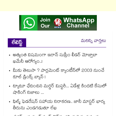
మరిన్ని వార్తలు
లేటెస్ట్
అత్యంత విషమంగా ఇరాన్ సుప్రీం లీడర్ మోజ్తాబా
ఖమేనీ ఆరోగ్యం..!
మీకు తెలుసా ? పార్లమెంట్ క్యాంటీన్⁪లో 2003 నుంచే
కూల్ డ్రింక్స్ బ్యాన్ !
ట్యాటూ ఛేదించిన మర్డర్ మిస్టరీ... ఏడేళ్ల కిందటి కేసులో
షాకింగ్ నిజాలు ...
ఫిల్మ్ ఫెడరేషన్ సహాయ నిరాకరణ.. జానీ మాస్టర్ భార్య
తీరును ఎండగడుతూ లేఖ