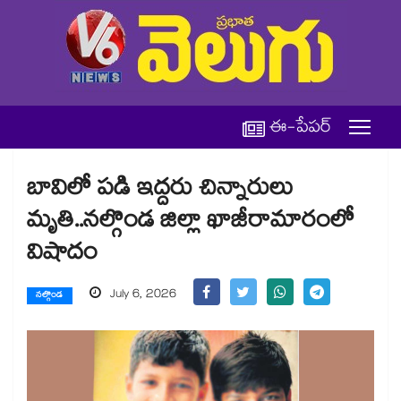
ఈ-పేపర్
బావిలో పడి ఇద్దరు చిన్నారులు
మృతి..నల్గొండ జిల్లా ఖాజీరామారంలో
విషాదం
July 6, 2026
నల్గొండ