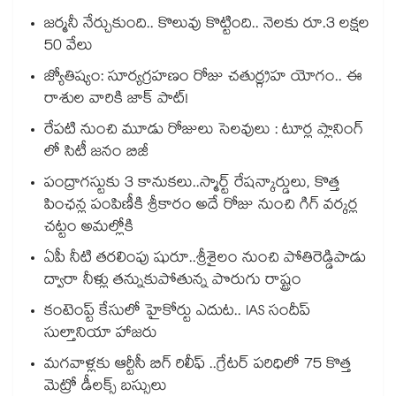
జర్మనీ నేర్చుకుంది.. కొలువు కొట్టింది.. నెలకు రూ.3 లక్షల
50 వేలు
జ్యోతిష్యం: సూర్యగ్రహణం రోజు చతుర్గ్రహ యోగం.. ఈ
రాశుల వారికి జాక్ పాట్!
రేపటి నుంచి మూడు రోజులు సెలవులు : టూర్ల ప్లానింగ్
లో సిటీ జనం బిజీ
పంద్రాగస్టుకు 3 కానుకలు..స్మార్ట్ రేషన్కార్డులు, కొత్త
పింఛన్ల పంపిణీకి శ్రీకారం అదే రోజు నుంచి గిగ్ వర్కర్ల
చట్టం అమల్లోకి
ఏపీ నీటి తరలింపు షురూ..శ్రీశైలం నుంచి పోతిరెడ్డిపాడు
ద్వారా నీళ్లు తన్నుకుపోతున్న పొరుగు రాష్ట్రం
కంటెంప్ట్ కేసులో హైకోర్టు ఎదుట.. IAS సందీప్
సుల్తానియా హాజరు
మగవాళ్లకు ఆర్టీసీ బిగ్ రిలీఫ్ ..గ్రేటర్ పరిధిలో 75 కొత్త
మెట్రో డీలక్స్ బస్సులు