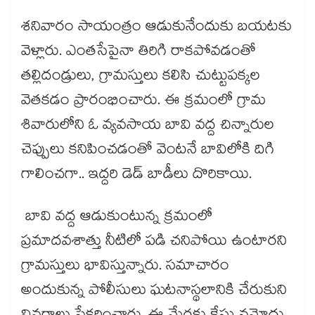
శనివారం సాయంత్రం ఆడుకునేందుకు బయటకు
వెళ్లారు. ఎంతసేపైనా తిరిగి రాకపోవడంతో
తల్లిదండ్రులు, గ్రామస్తులు కలిసి చుట్టుపక్కల
వెతకడం ప్రారంభించారు. ఈ క్రమంలో గ్రామ
శివారులోని ఓ వ్యవసాయ బావి వద్ద చిన్నారుల
చెప్పులు కనిపించడంతో వెంటనే బావిలోకి దిగి
గాలించగా.. ఇద్దరి డెడ్ బాడీలు దొరికాయి.
బావి వద్ద ఆడుకుంటున్న క్రమంలో
ప్రమాదవశాత్తు నీటిలో పడి చనిపోయి ఉంటారని
గ్రామస్తులు భావిస్తున్నారు. సమాచారం
అందుకున్న పోలీసులు ఘటనాస్థలానికి చేరుకుని