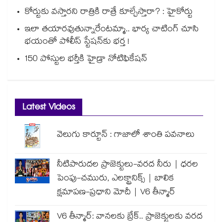
కోర్టుకు వస్తారని రాత్రికి రాత్రే కూల్చేస్తారా? : హైకోర్టు
ఇలా తయారవుతున్నారేంటమ్మా.. భార్య చాటింగ్ చూసి
భయంతో పోలీస్ స్టేషన్⁫కు భర్త !
150 పోస్టుల భర్తీకి హైడ్రా నోటిఫికేషన్
Latest Videos
వెలుగు కార్టూన్ : గాజాలో శాంతి పవనాలు
నీటిపారుదల ప్రాజెక్టులు-వరద నీరు | ధరల
పెంపు-చమురు, ఎలక్ట్రానిక్స్ | బాలిక
క్షమాపణ-ప్రధాని మోదీ | V6 తీన్మార్
V6 తీన్మార్: వానలకు బ్రేక్.. ప్రాజెక్టులకు వరద