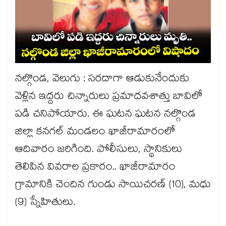
నల్గొండ, వెలుగు : సరదాగా ఆడుకునేందుకు
వెళ్లిన ఇద్దరు చిన్నారులు ప్రమాదవశాత్తు బావిలో
పడి చనిపోయారు. ఈ ఘటన ఘటన నల్గొండ
జిల్లా కనగల్ మండలం ఖాజీరామారంలో
ఆదివారం జరిగింది. పోలీసులు, స్థానికులు
తెలిపిన వివరాల ప్రకారం.. ఖాజీరామారం
గ్రామానికి చెందిన గుండు సాయిచరణ్ (10), మధు
(9) స్నేహితులు.