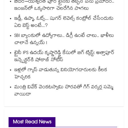
బీదర్–యశ్వంత్ పూర్ ట్రైన్‎కు తప్పిన పెను ప్రమాదం..
ఇంజన్‎లో ఒక్కసారిగా చెలరేగిన పొగలు
ఇడ్లీ, ఉప్మా, ఓట్స్... షుగర్ లెవెల్స్ కంట్రోల్ చేసేందుకు
ఏది బెస్ట్ అంటే...?
SBI బ్యాంకులో ఉద్యోగాలు.. డిగ్రీ ఉంటే చాలు.. ఖాళీలు
చాలానే ఉన్నయ్ !
ట్రైనీ IPS ఉదయ్ కృష్ణారెడ్డి కేసులో బిగ్ ట్విస్ట్: అత్తాపూర్
ఇన్స్పెక్టర్‎కి షోకాజ్ నోటీస్
ఇళ్లలో గ్యాస్ వాడుతున్న వినియోగదారులకు కీలక
హెచ్చరిక
మంత్రి వివేక్ వెంకటస్వామి చొరవతో గిగ్ వర్కర్ల సమ్మె
వాయిదా
Most Read News