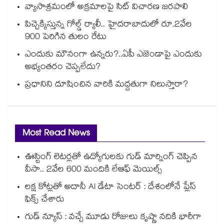
వ్యాసాశ్రమంలో అక్రమాలపై సిట్‌‌‌‌‌‌‌‌‌‌‌‌‌‌‌‌‌‌‌‌‌‌‌‌‌‌‌‌‌‌‌‌ విచారణ జరపాలి
పిచ్చెక్కిస్తున్న గోల్డ్ ర్యాలీ.. హైదరాబాదులో రూ.2వేల
900 పెరిగిన తులం రేటు
ఎందుకు మౌనంగా ఉన్నరు?..ఏపీ ఎజెండాపై ఎందుకు
అభ్యంతరం చెప్పలేదు?
ప్రధానిని దూషించిన వారికి మద్దతుగా నిలుస్తారా?
Most Read News
ఊస్టింగ్ లెటర్లతో ఉద్యోగులకు గుడ్ మార్నింగ్ చెప్పిన
వీసా.. 2వేల 600 మందికి లేఆఫ్ మెయిల్స్
లక్ష కోట్లతో అదానీ AI డేటా సెంటర్ : దేశంలోనే ప్లేస్
ఫిక్స్ చేశారు
గుడ్ న్యూస్ : వచ్చే మూడు రోజులు కృష్ణా నదికి భారీగా