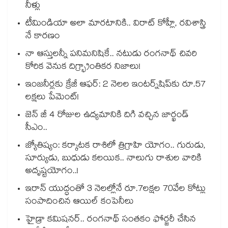
నీళ్లు
టీమిండియా అలా మారటానికి.. విరాట్ కోహ్లీ, రవిశాస్త్రి
నే కారణం
నా ఆస్తులన్నీ పనిమనిషికే.. నటుడు రంగనాథ్ చివరి
కోరిక వెనుక దిగ్భ్రాంతికర నిజాలు!
ఇంజనీర్లకు క్రేజీ ఆఫర్: 2 నెలల ఇంటర్న్‌షిప్‌కు రూ.57
లక్షలు పేమెంట్!
జెన్ జీ 4 రోజుల ఉద్యమానికి దిగి వచ్చిన జార్ఖండ్
సీఎం..
జ్యోతిష్యం: కర్కాటక రాశిలో త్రిగ్రాహి యోగం.. గురుడు,
సూర్యుడు, బుధుడు కలయిక.. నాలుగు రాశుల వారికి
అదృష్టయోగం..!
ఇరాన్ యుద్ధంతో 3 నెలల్లోనే రూ.7లక్షల 70వేల కోట్లు
సంపాదించిన ఆయిల్ కంపెనీలు
హైడ్రా కమిషనర్.. రంగనాథ్ సంతకం ఫోర్జరీ చేసిన