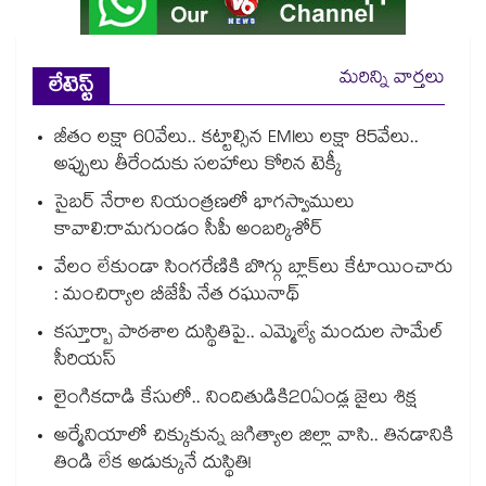
మరిన్ని వార్తలు
లేటెస్ట్
జీతం లక్షా 60వేలు.. కట్టాల్సిన EMIలు లక్షా 85వేలు..
అప్పులు తీరేందుకు సలహాలు కోరిన టెక్కీ
సైబర్ నేరాల నియంత్రణలో భాగస్వాములు
కావాలి:రామగుండం సీపీ అంబర్కిశోర్‌‌‌‌‌‌‌‌‌‌‌‌‌‌‌‌
వేలం లేకుండా సింగరేణికి బొగ్గు బ్లాక్‌‌‌‌‌‌‌‌లు కేటాయించారు
: మంచిర్యాల బీజేపీ నేత రఘునాథ్
కస్తూర్బా పాఠశాల దుస్థితిపై.. ఎమ్మెల్యే మందుల సామేల్
సీరియస్
లైంగికదాడి కేసులో.. నిందితుడికి20ఏండ్ల జైలు శిక్ష
అర్మేనియాలో చిక్కుకున్న జగిత్యాల జిల్లా వాసి.. తినడానికి
తిండి లేక అడుక్కునే దుస్థితి!