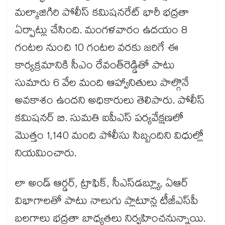
మల్కాజిగిరి పోలీస్ కమిషనరేట్ భారీ భద్రతా
ఏర్పాట్లు చేసింది. మంగళవారం ఉదయం 8
గంటల నుంచి 10 గంటల వరకు జరిగే ఈ
కార్యక్రమానికి సీఎం రేవంత్​రెడ్డితో పాటు
సుమారు 6 వేల మంది ఆహ్వానితులు పాల్గొనే
అవకాశం ఉందని అధికారులు తెలిపారు. పోలీస్
కమిషనర్ బి. సుమతి ఐపీఎస్ పర్యవేక్షణలో
మొత్తం 1,140 మంది పోలీసు సిబ్బందిని విధుల్లో
నియమించారు.
లా అండ్ ఆర్డర్, ట్రాఫిక్, సీఎస్‌‌‌‌డబ్ల్యూ, ఏఆర్
విభాగాలతో పాటు నాలుగు ప్లాటూన్ల టీజీఎస్‌‌‌‌పీ
బలగాలు భద్రతా బాధ్యతలు నిర్వహించనున్నాయి.