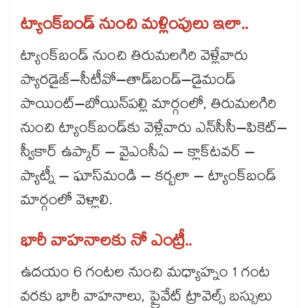
ట్యాంక్​బండ్​ నుంచి మళ్లింపులు ఇలా..
ట్యాంక్‌‌‌‌బండ్ నుంచి తిరుమలగిరి వెళ్లేవారు
ప్యారడైజ్–సీటీవో–తాడ్‌‌‌‌బండ్–డైమండ్
పాయింట్–బోయిన్‌‌‌‌పల్లి మార్గంలో, తిరుమలగిరి
నుంచి ట్యాంక్‌‌‌‌బండ్‌‌‌‌కు వెళ్లేవారు ఎన్‌‌‌‌సీసీ–పికెట్–
స్వీకార్ ఉప్కార్ – వైఎంసీఏ – క్లాక్‌‌‌‌టవర్ –
ప్యాట్నీ – ఘాస్‌‌‌‌మండి – కర్బలా – ట్యాంక్‌‌‌‌బండ్
మార్గంలో వెళ్లాలి.
భారీ వాహనాలకు నో ఎంట్రీ..
ఉదయం 6 గంటల నుంచి మధ్యాహ్నం 1 గంట
వరకు భారీ వాహనాలు, ప్రైవేట్ ట్రావెల్స్ బస్సులు