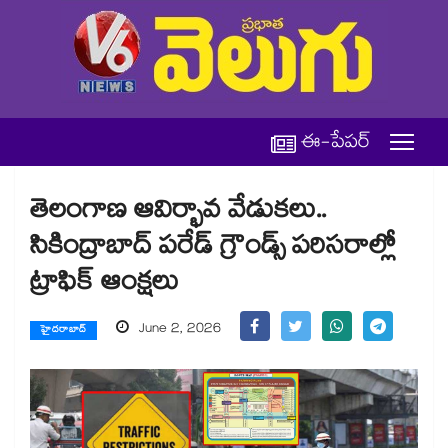
ఈ-పేపర్
తెలంగాణ ఆవిర్భావ వేడుకలు..
సికింద్రాబాద్ పరేడ్ గ్రౌండ్స్ పరిసరాల్లో
ట్రాఫిక్ ఆంక్షలు
June 2, 2026
హైదరాబాద్