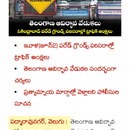
ఇవాళ(జూన్2) పరేడ్ గ్రౌండ్స్ పరిసరాల్లో
ట్రాఫిక్ ఆంక్షలు
తెలంగాణ ఆవిర్భావ వేడుకల సందర్భంగా
చర్యలు
ప్రత్యామ్నాయ మార్గాల్లో వెళ్లాలని పోలీసుల
సూచన
పద్మారావునగర్, వెలుగు :
తెలంగాణ ఆవిర్భావ