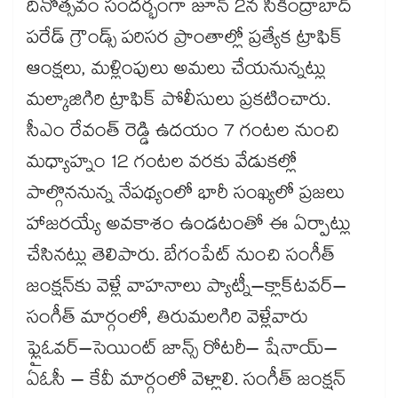
దినోత్సవం సందర్భంగా జూన్ 2న సికింద్రాబాద్
పరేడ్ గ్రౌండ్స్ పరిసర ప్రాంతాల్లో ప్రత్యేక ట్రాఫిక్
ఆంక్షలు, మళ్లింపులు అమలు చేయనున్నట్లు
మల్కాజిగిరి ట్రాఫిక్ పోలీసులు ప్రకటించారు.
సీఎం రేవంత్ రెడ్డి ఉదయం 7 గంటల నుంచి
మధ్యాహ్నం 12 గంటల వరకు వేడుకల్లో
పాల్గొననున్న నేపథ్యంలో భారీ సంఖ్యలో ప్రజలు
హాజరయ్యే అవకాశం ఉండటంతో ఈ ఏర్పాట్లు
చేసినట్లు తెలిపారు. బేగంపేట్ నుంచి సంగీత్
జంక్షన్‌‌‌‌కు వెళ్లే వాహనాలు ప్యాట్నీ–క్లాక్‌‌‌‌టవర్–
సంగీత్ మార్గంలో, తిరుమలగిరి వెళ్లేవారు
ఫ్లైఓవర్–సెయింట్ జాన్స్ రోటరీ– షేనాయ్–
ఏఓసీ – కేవీ మార్గంలో వెళ్లాలి. సంగీత్ జంక్షన్