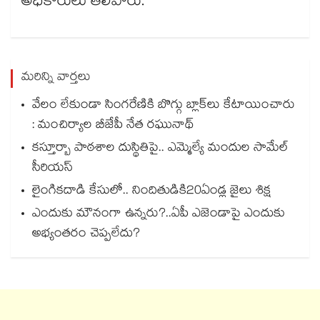
అధికారులు తెలిపారు.
మరిన్ని వార్తలు
వేలం లేకుండా సింగరేణికి బొగ్గు బ్లాక్‌‌‌‌‌‌‌‌లు కేటాయించారు
: మంచిర్యాల బీజేపీ నేత రఘునాథ్
కస్తూర్బా పాఠశాల దుస్థితిపై.. ఎమ్మెల్యే మందుల సామేల్
సీరియస్
లైంగికదాడి కేసులో.. నిందితుడికి20ఏండ్ల జైలు శిక్ష
ఎందుకు మౌనంగా ఉన్నరు?..ఏపీ ఎజెండాపై ఎందుకు
అభ్యంతరం చెప్పలేదు?