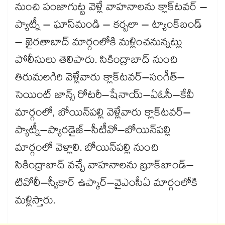
నుంచి పంజాగుట్ట వెళ్లే వాహనాలను క్లాక్‌‌‌‌టవర్ –
ప్యాట్నీ – ఘాస్‌‌‌‌మండి – కర్బలా – ట్యాంక్‌‌‌‌బండ్
– ఖైరతాబాద్ మార్గంలోకి మళ్లించనున్నట్లు
పోలీసులు తెలిపారు. సికింద్రాబాద్ నుంచి
తిరుమలగిరి వెళ్లేవారు క్లాక్‌‌‌‌టవర్–సంగీత్–
సెయింట్ జాన్స్ రోటరీ–షేనాయ్–ఏఓసీ–కేవీ
మార్గంలో, బోయిన్‌‌‌‌పల్లి వెళ్లేవారు క్లాక్‌‌‌‌టవర్–
ప్యాట్నీ–ప్యారడైజ్–సీటీవో–బోయిన్‌‌‌‌పల్లి
మార్గంలో వెళ్లాలి. బోయిన్‌‌‌‌పల్లి నుంచి
సికింద్రాబాద్ వచ్చే వాహనాలను బ్రూక్‌‌‌‌బాండ్–
టివోలీ–స్వీకార్ ఉప్కార్–వైఎంసీఏ మార్గంలోకి
మళ్లిస్తారు.