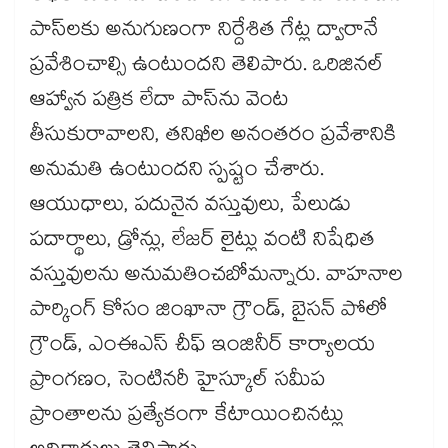
పాస్‌‌‌‌లకు అనుగుణంగా నిర్దేశిత గేట్ల ద్వారానే
ప్రవేశించాల్సి ఉంటుందని తెలిపారు. ఒరిజినల్
ఆహ్వాన పత్రిక లేదా పాస్‌‌‌‌ను వెంట
తీసుకురావాలని, తనిఖీల అనంతరం ప్రవేశానికి
అనుమతి ఉంటుందని స్పష్టం చేశారు.
ఆయుధాలు, పదునైన వస్తువులు, పేలుడు
పదార్థాలు, డ్రోన్లు, లేజర్ లైట్లు వంటి నిషేధిత
వస్తువులను అనుమతించబోమన్నారు. వాహనాల
పార్కింగ్ కోసం జింఖానా గ్రౌండ్, బైసన్ పోలో
గ్రౌండ్, ఎంఈఎస్ చీఫ్ ఇంజినీర్ కార్యాలయ
ప్రాంగణం, సెంటినరీ హైస్కూల్ సమీప
ప్రాంతాలను ప్రత్యేకంగా కేటాయించినట్లు