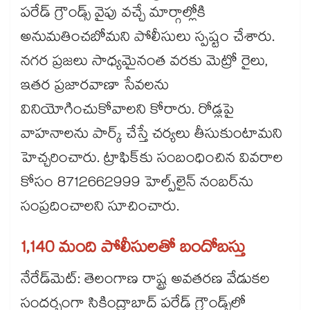
పరేడ్ గ్రౌండ్స్ వైపు వచ్చే మార్గాల్లోకి
అనుమతించబోమని పోలీసులు స్పష్టం చేశారు.
నగర ప్రజలు సాధ్యమైనంత వరకు మెట్రో రైలు,
ఇతర ప్రజారవాణా సేవలను
వినియోగించుకోవాలని కోరారు. రోడ్లపై
వాహనాలను పార్క్ చేస్తే చర్యలు తీసుకుంటామని
హెచ్చరించారు. ట్రాఫిక్‌‌‌‌కు సంబంధించిన వివరాల
కోసం 8712662999 హెల్ప్‌‌‌‌లైన్ నంబర్‌‌‌‌ను
సంప్రదించాలని సూచించారు.
1,140 మంది పోలీసులతో బందోబస్తు
నేరేడ్​మెట్: తెలంగాణ రాష్ట్ర అవతరణ వేడుకల
సందర్భంగా సికింద్రాబాద్ పరేడ్ గ్రౌండ్స్‌‌‌‌లో