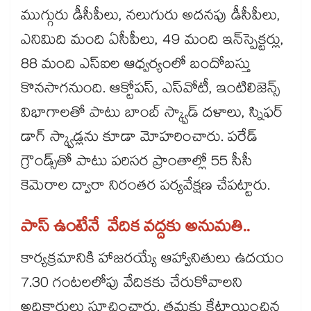
ముగ్గురు డీసీపీలు, నలుగురు అదనపు డీసీపీలు,
ఎనిమిది మంది ఏసీపీలు, 49 మంది ఇన్‌‌‌‌స్పెక్టర్లు,
88 మంది ఎస్‌‌‌‌ఐల ఆధ్వర్యంలో బందోబస్తు
కొనసాగనుంది. ఆక్టోపస్, ఎస్‌‌‌‌వోటీ, ఇంటిలిజెన్స్
విభాగాలతో పాటు బాంబ్​ స్క్వాడ్​ దళాలు, స్నిఫర్
డాగ్ స్క్వాడ్లను కూడా మోహరించారు. పరేడ్
గ్రౌండ్స్‌‌‌‌తో పాటు పరిసర ప్రాంతాల్లో 55 సీసీ
కెమెరాల ద్వారా నిరంతర పర్యవేక్షణ చేపట్టారు.
పాస్​ ఉంటేనే వేదిక వద్దకు అనుమతి..
కార్యక్రమానికి హాజరయ్యే ఆహ్వానితులు ఉదయం
7.30 గంటలలోపు వేదికకు చేరుకోవాలని
అధికారులు సూచించారు. తమకు కేటాయించిన