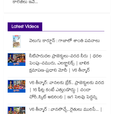
కాలేజీలు ఇవే...
Latest Videos
వెలుగు కార్టూన్ : గాజాలో శాంతి పవనాలు
నీటిపారుదల ప్రాజెక్టులు-వరద నీరు | ధరల
పెంపు-చమురు, ఎలక్ట్రానిక్స్ | బాలిక
క్షమాపణ-ప్రధాని మోదీ | V6 తీన్మార్
V6 తీన్మార్: వానలకు బ్రేక్.. ప్రాజెక్టులకు వరద
| 16 ఫీట్ల కంటే ఎత్తుండొద్దు | చందా
చోరీ..స్కిట్ అదిరింది | ఇగ సెలవు పెద్దన్న
V6 తీన్మార్ : వానలొచ్చే...రైతులు మురిసే... |