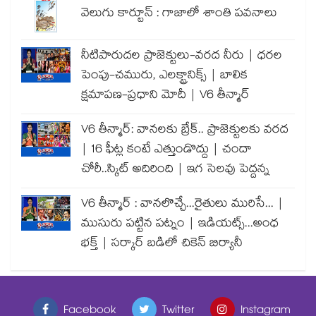
వెలుగు కార్టూన్ : గాజాలో శాంతి పవనాలు
నీటిపారుదల ప్రాజెక్టులు-వరద నీరు | ధరల
పెంపు-చమురు, ఎలక్ట్రానిక్స్ | బాలిక
క్షమాపణ-ప్రధాని మోదీ | V6 తీన్మార్
V6 తీన్మార్: వానలకు బ్రేక్.. ప్రాజెక్టులకు వరద
| 16 ఫీట్ల కంటే ఎత్తుండొద్దు | చందా
చోరీ..స్కిట్ అదిరింది | ఇగ సెలవు పెద్దన్న
V6 తీన్మార్ : వానలొచ్చే...రైతులు మురిసే... |
ముసురు పట్టిన పట్నం | ఇడియట్స్...అంధ
భక్త్ | సర్కార్ బడిలో చికెన్ బిర్యానీ
Facebook
Twitter
Instagram