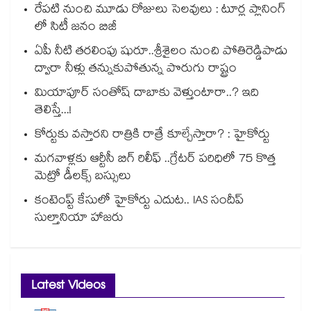
రేపటి నుంచి మూడు రోజులు సెలవులు : టూర్ల ప్లానింగ్
లో సిటీ జనం బిజీ
ఏపీ నీటి తరలింపు షురూ..శ్రీశైలం నుంచి పోతిరెడ్డిపాడు
ద్వారా నీళ్లు తన్నుకుపోతున్న పొరుగు రాష్ట్రం
మియాపూర్ సంతోష్ దాబాకు వెళ్తుంటారా..? ఇది
తెలిస్తే...!
కోర్టుకు వస్తారని రాత్రికి రాత్రే కూల్చేస్తారా? : హైకోర్టు
మగవాళ్లకు ఆర్టీసీ బిగ్ రిలీఫ్ ..గ్రేటర్ పరిధిలో 75 కొత్త
మెట్రో డీలక్స్ బస్సులు
కంటెంప్ట్ కేసులో హైకోర్టు ఎదుట.. IAS సందీప్
సుల్తానియా హాజరు
Latest Videos