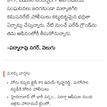
కాగా, వేడుకల సందర్భంగా అవాంఛనీయ
సంఘటనలు జరగకుండా మల్కాజిగిరి
కమిషనరేట్ పోలీసులు కట్టుదిట్టమైన భద్రతా
ఏర్పాట్లు చేస్తున్నారు. నేటి నుంచే పరేడ్ గ్రౌండ్​ను
తమ ఆధీనంలోకి తీసుకోనున్నారు.
-పద్మారావు నగర్, వెలుగు
మరిన్ని వార్తలు
నోరు విప్పని ట్రైనీ IPS ఉదయ్ కృష్ణారెడ్డి.. మరోసారి
కస్టడీకి కోరిన పోలీసులు
హైదరాబాద్ లో భారీ వర్షం... సరిగ్గా ఆఫీసుల నుంచి
ఇళ్లకు పోదామనే టైంలో..