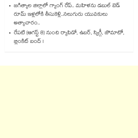
జగిత్యాల జిల్లాలో గ్యాంగ్ రేప్.. మహిళను డబుల్ బెడ్
రూమ్ ఇళ్లలోకి తీసుకెళ్లి..నలుగురు యువకులు
అత్యాచారం..
రేపటి (ఆగస్ట్ 8) నుంచి ర్యాపిడో, ఉబర్, స్విగ్గీ, జొమాటో,
బ్లింకిట్ బంద్ !