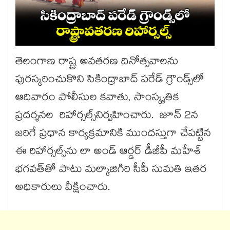
తెలంగాణ రాష్ట్ర అవతరణ దినోత్సవాలను
పురస్కరించుకొని సికింద్రాబాద్ పరేడ్ గ్రౌండ్స్​లో
ఆదివారం పోలీసుల కవాతు, సాంస్కృతిక
ప్రదర్శనల రిహార్సల్స్​నిర్వహించారు. జూన్ 2న
జరిగే ప్రధాన కార్యక్రమానికి ముందస్తుగా చేపట్టిన
ఈ రిహార్సల్స్‌‌‌‌‌‌‌‌ను లా అండ్ ఆర్డర్ డీజీపీ మహేశ్​
భగవత్​తో పాటు మల్కాజిగిరి సీపీ సుమతి ఇతర
అధికారులు వీక్షించారు.