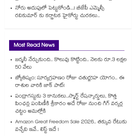
నోరు అదుపులో పెట్టుకోండి...! బీజేపీ ఎమ్మెల్సీ
రవికుమార్ కు కర్ణాటక హైకోర్టు చురకలు..
Most Read News
జర్మనీ నేర్చుకుంది.. కొలువు కొట్టింది.. నెలకు రూ.3 లక్షల
50 వేలు
జ్యోతిష్యం: సూర్యగ్రహణం రోజు చతుర్గ్రహ యోగం.. ఈ
రాశుల వారికి జాక్ పాట్!
పంద్రాగస్టుకు 3 కానుకలు..స్మార్ట్ రేషన్కార్డులు, కొత్త
పింఛన్ల పంపిణీకి శ్రీకారం అదే రోజు నుంచి గిగ్ వర్కర్ల
చట్టం అమల్లోకి
Amazon Great Freedom Sale 2026.. తక్కువ రేటుకు
వచ్చేవి ఇవే.. లిస్ట్ ఇదే !