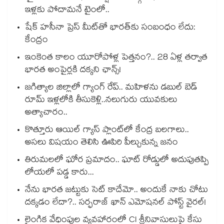
ఇళ్లకు పోదామనే టైంలో..
షేక్ హసీనా ప్రెస్ మీట్‎తో భారత్‎కు సంబంధం లేదు:
కేంద్రం
ఇంకెంత కాలం యూరోపోళ్ల పెత్తనం?.. 28 ఏళ్ల తర్వాత
భారత అంపైర్లకి దక్కని ఛాన్స్!
జగిత్యాల జిల్లాలో గ్యాంగ్ రేప్.. మహిళను డబుల్ బెడ్
రూమ్ ఇళ్లలోకి తీసుకెళ్లి..నలుగురు యువకులు
అత్యాచారం..
కొత్తూరు ఆయిల్ గ్యాస్⁪ ప్లాంట్⁫లో కేంద్ర బలగాలు..
అసలు విషయం తెలిసి ఊపిరి పీల్చుకున్న జనం
తిరుమలలో ఘోర ప్రమాదం.. ఘాట్ రోడ్డులో అదుపుతప్పి
లోయలో పడ్డ కారు...
నేను భారత జట్టుకు సెట్ కాదేమో.. అందుకే నాకు చోటు
దక్కడం లేదా?.. సర్ఫరాజ్ ఖాన్ ఎమోషనల్ పోస్ట్ వైరల్!
లైంగిక వేధింపుల వ్యవహారంలో CI శ్రీనివాసులుపై కేసు