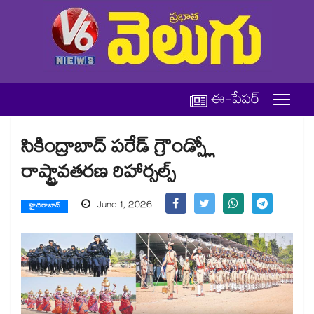
ఈ-పేపర్
సికింద్రాబాద్ పరేడ్ గ్రౌండ్స్లో
రాష్ట్రావతరణ రిహార్సల్స్
June 1, 2026
హైదరాబాద్