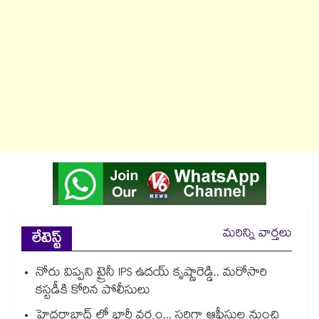
మరిన్ని వార్తలు
లేటెస్ట్
నోరు విప్పని ట్రైనీ IPS ఉదయ్ కృష్ణారెడ్డి.. మరోసారి
కస్టడీకి కోరిన పోలీసులు
హైదరాబాద్ లో భారీ వర్షం... సరిగ్గా ఆఫీసుల నుంచి