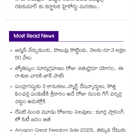
రవికుమార్ కు కర్ణాటక హైకోర్టు చురకలు..
Most Read News
జర్మనీ నేర్చుకుంది.. కొలువు కొట్టింది.. నెలకు రూ.3 లక్షల
50 వేలు
జ్యోతిష్యం: సూర్యగ్రహణం రోజు చతుర్గ్రహ యోగం.. ఈ
రాశుల వారికి జాక్ పాట్!
పంద్రాగస్టుకు 3 కానుకలు..స్మార్ట్ రేషన్కార్డులు, కొత్త
పింఛన్ల పంపిణీకి శ్రీకారం అదే రోజు నుంచి గిగ్ వర్కర్ల
చట్టం అమల్లోకి
రేపటి నుంచి మూడు రోజులు సెలవులు : టూర్ల ప్లానింగ్
లో సిటీ జనం బిజీ
Amazon Great Freedom Sale 2026.. తక్కువ రేటుకు