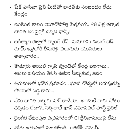
షేక్ హసీనా ప్రెస్ మీట్‎తో భారత్‎కు సంబంధం లేదు:
కేంద్రం
ఇంకెంత కాలం యూరోపోళ్ల పెత్తనం?.. 28 ఏళ్ల తర్వాత
భారత అంపైర్లకి దక్కని ఛాన్స్!
జగిత్యాల జిల్లాలో గ్యాంగ్ రేప్.. మహిళను డబుల్ బెడ్
రూమ్ ఇళ్లలోకి తీసుకెళ్లి..నలుగురు యువకులు
అత్యాచారం..
కొత్తూరు ఆయిల్ గ్యాస్⁪ ప్లాంట్⁫లో కేంద్ర బలగాలు..
అసలు విషయం తెలిసి ఊపిరి పీల్చుకున్న జనం
తిరుమలలో ఘోర ప్రమాదం.. ఘాట్ రోడ్డులో అదుపుతప్పి
లోయలో పడ్డ కారు...
నేను భారత జట్టుకు సెట్ కాదేమో.. అందుకే నాకు చోటు
దక్కడం లేదా?.. సర్ఫరాజ్ ఖాన్ ఎమోషనల్ పోస్ట్ వైరల్!
లైంగిక వేధింపుల వ్యవహారంలో CI శ్రీనివాసులుపై కేసు
నోరు అదుపులో పెట్టుకోండి...! బీజేపీ ఎమ్మెల్సీ