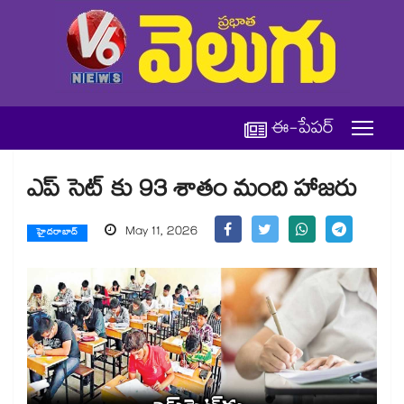
ఈ-పేపర్
ఎప్ సెట్ కు 93 శాతం మంది హాజరు
May 11, 2026
హైదరాబాద్