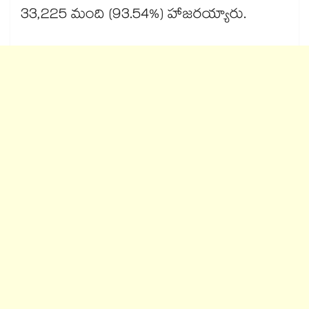
33,225 మంది (93.54%) హాజరయ్యారు.