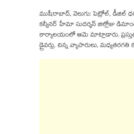
ముషీరాబాద్, వెలుగు: పెట్రోల్, డీజిల్ ధరల
కన్వీనర్ హేమా సుదర్శన్ జిల్లోజు డిమాండ్
కార్యాలయంలో ఆమె మాట్లాడారు. ప్రస్
డ్రైవర్లు, చిన్న వ్యాపారులు, మధ్యతరగ