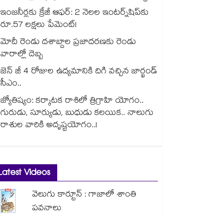
ఇంజనీర్లకు క్రేజీ ఆఫర్: 2 నెలల ఇంటర్న్‌షిప్‌కు
రూ.57 లక్షలు పేమెంట్!
మోదీ రెండు దశాబ్దాల ప్రజాదరణకు రెండు
వారాల్లో దెబ్బ
జెన్ జీ 4 రోజుల ఉద్యమానికి దిగి వచ్చిన జార్ఖండ్
సీఎం..
జ్యోతిష్యం: కర్కాటక రాశిలో త్రిగ్రాహి యోగం..
గురుడు, సూర్యుడు, బుధుడు కలయిక.. నాలుగు
రాశుల వారికి అదృష్టయోగం..!
Latest Videos
వెలుగు కార్టూన్ : గాజాలో శాంతి
పవనాలు