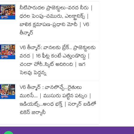
నీటిపారుదల ప్రాజెక్టులు-వరద నీరు |
ధరల పెంపు-చమురు, ఎలక్ట్రానిక్స్ |
బాలిక క్షమాపణ-ప్రధాని మోదీ | V6
తీన్మార్
V6 తీన్మార్: వానలకు బ్రేక్.. ప్రాజెక్టులకు
వరద | 16 ఫీట్ల కంటే ఎత్తుండొద్దు |
చందా చోరీ..స్కిట్ అదిరింది | ఇగ
సెలవు పెద్దన్న
V6 తీన్మార్ : వానలొచ్చే...రైతులు
మురిసే... | ముసురు పట్టిన పట్నం |
ఇడియట్స్...అంధ భక్త్ | సర్కార్ బడిలో
చికెన్ బిర్యానీ