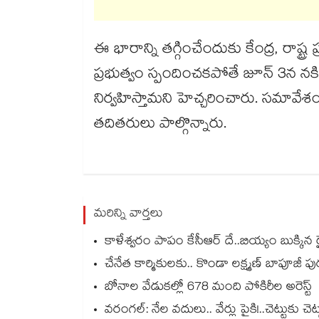
ఈ భారాన్ని తగ్గించేందుకు కేంద్ర, రాష్ట్
ప్రభుత్వం స్పందించకపోతే జూన్ 3న నకిరేక
నిర్వహిస్తామని హెచ్చరించారు. సమావేశం
తదితరులు పాల్గొన్నారు.
మరిన్ని వార్తలు
కాళేశ్వరం పాపం కేసీఆర్ దే..బియ్యం బుక్కిన రై
చేనేత కార్మికులకు.. కొండా లక్ష్మణ్ బాపూజీ ప
బోనాల వేడుకల్లో 678 మంది పోకిరీల అరెస్ట్
వరంగల్‍: నేల వదులు.. వేర్లు పైకి!..చెట్టుకు 