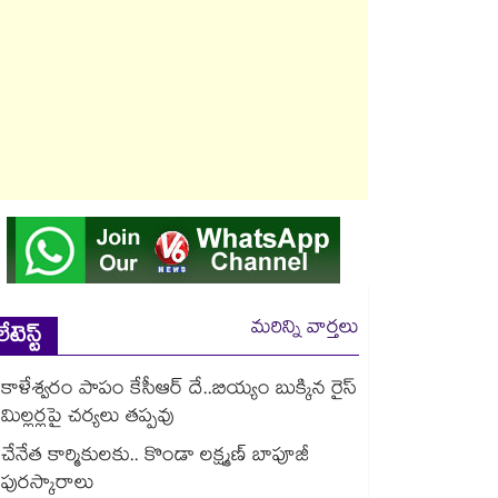
మరిన్ని వార్తలు
లేటెస్ట్
కాళేశ్వరం పాపం కేసీఆర్ దే..బియ్యం బుక్కిన రైస్
మిల్లర్లపై చర్యలు తప్పవు
చేనేత కార్మికులకు.. కొండా లక్ష్మణ్ బాపూజీ
పురస్కారాలు