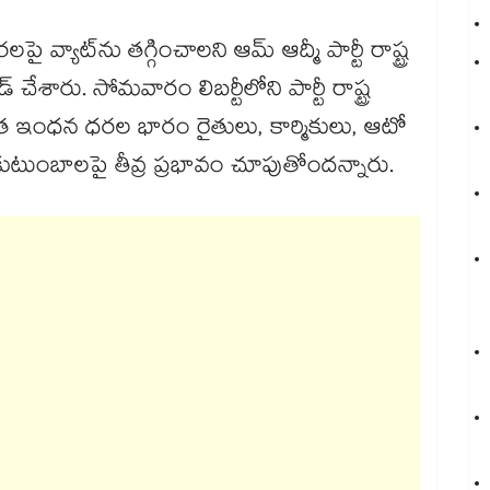
పై వ్యాట్​ను తగ్గించాలని ఆమ్ ఆద్మీ పార్టీ రాష్ట్ర
​ చేశారు. సోమవారం లిబర్టీలోని పార్టీ రాష్ట్ర
తుత ఇంధన ధరల భారం రైతులు, కార్మికులు, ఆటో
తి కుటుంబాలపై తీవ్ర ప్రభావం చూపుతోందన్నారు.