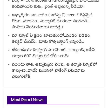
Dog Attacks Raveena Tandon:స్టేజీపైనే హీరోయిన్⁬ని
కరవబోయిన కుక్క.. వైరల్ అవుతున్న వీడియో
ఆధ్యాత్మికం: ఆదివారం ( ఆగస్టు 9) చాలా విశిష్టమైన
రోజు.. మాంసం.. మద్యానికి దూరంగా ఉండండి..
పాపాలు వెంటాడతాయి జాగ్రత్త..!
మా స్కూల్ ఏ క్షణం కూలుతుందో..దండం పెడతం
కలెక్టర్ మేడమ్.. మాకు కొత్త బిల్డింగ్ ఇవ్వండి..
టీమిండియా హిస్టారిక్ మూమెంట్.. ఇంగ్లాండ్, ఆసీస్
తర్వాత 600 టెస్టుల క్లబ్‌లోకి భారత్!
ముందు తాత, అమ్మమ్మను చంపి.. ఆ తర్వాత స్కూల్‌లో
కాల్పులు..థాయ్ ఘటనలో షాకింగ్ విషయాలు
వెలుగులోకి
Most Read News