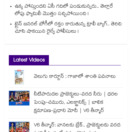
ఉక్క పోస్తుందని ఏసీ గదిలో పండుకున్నరు.. తెల్లారే
లోపు ఫ్యామిలీ మొత్తం సచ్చిపోయింది !
ట్రైన్ జనరల్ బోగీలో రక్తం కారుతున్న ట్రాలీ బ్యాగ్.. తెరిచి
చూసి షాకయిన రైల్వే పోలీసులు !
Latest Videos
వెలుగు కార్టూన్ : గాజాలో శాంతి పవనాలు
నీటిపారుదల ప్రాజెక్టులు-వరద నీరు | ధరల
పెంపు-చమురు, ఎలక్ట్రానిక్స్ | బాలిక
క్షమాపణ-ప్రధాని మోదీ | V6 తీన్మార్
V6 తీన్మార్: వానలకు బ్రేక్.. ప్రాజెక్టులకు వరద