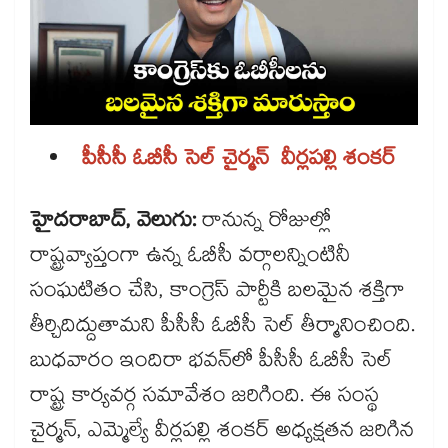
పీసీసీ ఓబీసీ సెల్ చైర్మన్ వీర్లపల్లి శంకర్
హైదరాబాద్, వెలుగు:
రానున్న రోజుల్లో
రాష్ట్రవ్యాప్తంగా ఉన్న ఓబీసీ వర్గాలన్నింటినీ
సంఘటితం చేసి, కాంగ్రెస్ పార్టీకి బలమైన శక్తిగా
తీర్చిదిద్దుతామని పీసీసీ ఓబీసీ సెల్ తీర్మానించింది.
బుధవారం ఇందిరా భవన్‌‌లో పీసీసీ ఓబీసీ సెల్
రాష్ట్ర కార్యవర్గ సమావేశం జరిగింది. ఈ సంస్థ
చైర్మన్, ఎమ్మెల్యే వీర్లపల్లి శంకర్ అధ్యక్షతన జరిగిన