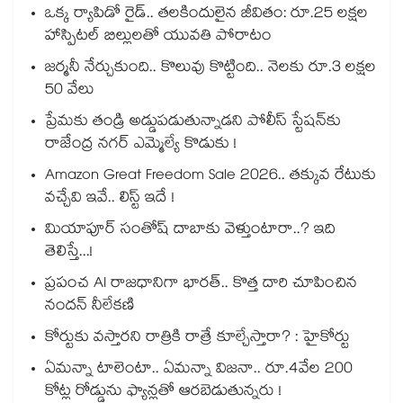
ఒక్క ర్యాపిడో రైడ్.. తలకిందులైన జీవితం: రూ.25 లక్షల
హాస్పిటల్ బిల్లులతో యువతి పోరాటం
జర్మనీ నేర్చుకుంది.. కొలువు కొట్టింది.. నెలకు రూ.3 లక్షల
50 వేలు
ప్రేమకు తండ్రి అడ్డుపడుతున్నాడని పోలీస్ స్టేషన్⁪కు
రాజేంద్ర నగర్ ఎమ్మెల్యే కొడుకు !
Amazon Great Freedom Sale 2026.. తక్కువ రేటుకు
వచ్చేవి ఇవే.. లిస్ట్ ఇదే !
మియాపూర్ సంతోష్ దాబాకు వెళ్తుంటారా..? ఇది
తెలిస్తే...!
ప్రపంచ AI రాజధానిగా భారత్.. కొత్త దారి చూపించిన
నందన్ నీలేకణి
కోర్టుకు వస్తారని రాత్రికి రాత్రే కూల్చేస్తారా? : హైకోర్టు
ఏమన్నా టాలెంటా.. ఏమన్నా విజనా.. రూ.4వేల 200
కోట్ల రోడ్డును ఫ్యాన్లతో ఆరబెడుతున్నరు !