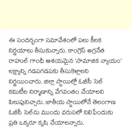
ఈ సందర్భంగా సమావేశంలో పలు కీలక
నిర్ణయాలు తీసుకున్నారు. కాంగ్రెస్ అగ్రనేత
రాహుల్ గాంధీ ఆశయమైన ‘సామాజిక న్యాయం’
లక్ష్యాన్ని గడపగడపకు తీసుకెళ్లాలని
నిర్ణయించారు. జిల్లా స్థాయిల్లో ఓబీసీ సెల్
కమిటీల నిర్మాణాన్ని వేగవంతం చేయాలని
పిలుపునిచ్చారు. జాతీయ స్థాయిలోనే తెలంగాణ
ఓబీసీ సెల్‌‌ను ముందు వరుసలో నిలిపేందుకు
ప్రతి ఒక్కరూ కృషి చేయాలన్నారు.