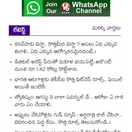
మరిన్ని వార్తలు
లేటెస్ట్
కరివేపాకు బెస్టా.. కొత్తిమీర బెస్టా ? అసలు ఏది ఎక్కువ
తినాలి.. ఏది ఎక్కువ ఆరోగ్యకరమైనదంటే..!
డిజిటల్ అరెస్ట్ పేరుతో మహిళ భయపెట్టి..అకౌంట్
నుంచి రూ.1.42 కోట్లు కొట్టేశారు
భారత ఆటగాళ్లకు బీసీసీఐ కొత్త ఫిట్‌నెస్ రూల్స్.. ఫెయిల్
అయితే ఇంటికే!
జ్యోతిష్యం: ఆగస్టు 9 చాలా పవర్ఫుల్ డే .. ఆరోజు ఏ రాశి
వారు ఏం చేయాలి..
అప్పులు చేసినోళ్లకు గుడ్ న్యూస్ : అర్థరాత్రి కాల్ చేసినా..
బెదిరించిన పెద్ద కేసు.. కొత్త రూల్స్ తెలుసుకోండి..!