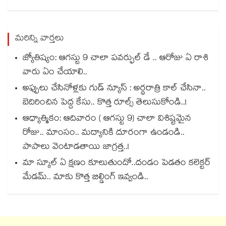
మరిన్ని వార్తలు
జ్యోతిష్యం: ఆగస్టు 9 చాలా పవర్ఫుల్ డే .. ఆరోజు ఏ రాశి
వారు ఏం చేయాలి..
అప్పులు చేసినోళ్లకు గుడ్ న్యూస్ : అర్థరాత్రి కాల్ చేసినా..
బెదిరించిన పెద్ద కేసు.. కొత్త రూల్స్ తెలుసుకోండి..!
ఆధ్యాత్మికం: ఆదివారం ( ఆగస్టు 9) చాలా విశిష్టమైన
రోజు.. మాంసం.. మద్యానికి దూరంగా ఉండండి..
పాపాలు వెంటాడతాయి జాగ్రత్త..!
మా స్కూల్ ఏ క్షణం కూలుతుందో..దండం పెడతం కలెక్టర్
మేడమ్.. మాకు కొత్త బిల్డింగ్ ఇవ్వండి..