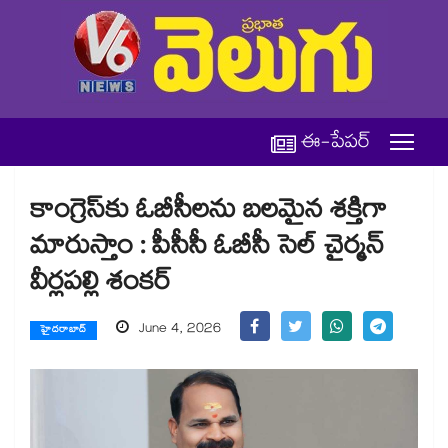
ఈ-పేపర్
కాంగ్రెస్‌‌కు ఓబీసీలను బలమైన శక్తిగా
మారుస్తాం : పీసీసీ ఓబీసీ సెల్ చైర్మన్
వీర్లపల్లి శంకర్
June 4, 2026
హైదరాబాద్