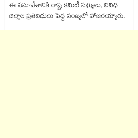
ఈ సమావేశానికి రాష్ట్ర కమిటీ సభ్యులు, వివిధ
జిల్లాల ప్రతినిధులు పెద్ద సంఖ్యలో హాజరయ్యారు.