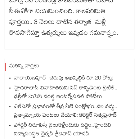
మార్చి 5న రెండేండ్ల కాలపరిమితితో టీసాట్‌‌
సీఈవోగా నియమించింది. కాలపరిమితి
పూర్తయి.. 3 నెలలు దాటిన తర్వాత మళ్లీ
కొనసాగిస్తూ ఉత్వర్వులు ఇవ్వడం గమనార్హం.
మరిన్ని వార్తలు
నారాయణపూర్ చెరువు అభివృద్ధికి రూ.20 కోట్లు
హైదరాబాద్ వివాహితకుమిసెస్ కాన్ఫిడెంట్ టైటిల్..
ఢిల్లీలో మిసెస్ వరల్డ్ ఇంటర్నేషనల్ పోటీలు
ఎల్‌‌‌‌‌‌‌‌నినో ప్రభావంతో తీవ్ర నీటి సంక్షోభం..వరి వద్దు..
ప్రత్యామ్నాయ పంటలు వేయాలి: కలెక్టర్ సత్యప్రసాద్
ఫోర్జరీ నిరూపిస్తే జైలుకెళ్లేందుకు సిద్ధం..హైందవి
విద్యాసంస్థల చైర్మన్ శ్రీనివాస్ యాదవ్