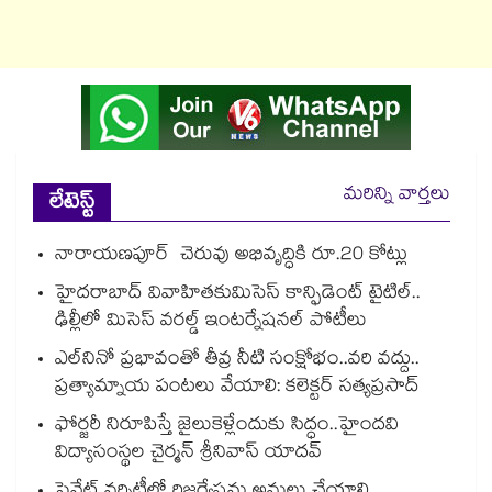
మరిన్ని వార్తలు
లేటెస్ట్
నారాయణపూర్ చెరువు అభివృద్ధికి రూ.20 కోట్లు
హైదరాబాద్ వివాహితకుమిసెస్ కాన్ఫిడెంట్ టైటిల్..
ఢిల్లీలో మిసెస్ వరల్డ్ ఇంటర్నేషనల్ పోటీలు
ఎల్‌‌‌‌‌‌‌‌నినో ప్రభావంతో తీవ్ర నీటి సంక్షోభం..వరి వద్దు..
ప్రత్యామ్నాయ పంటలు వేయాలి: కలెక్టర్ సత్యప్రసాద్
ఫోర్జరీ నిరూపిస్తే జైలుకెళ్లేందుకు సిద్ధం..హైందవి
విద్యాసంస్థల చైర్మన్ శ్రీనివాస్ యాదవ్