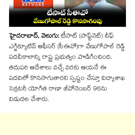
హైదరాబాద్, వెలుగు:
టీసాట్‌‌‌‌ (సాఫ్ట్‌‌నెట్) చీఫ్
ఎగ్జిక్యూటివ్ ఆఫీసర్ (సీఈవో)గా వేణుగోపాల్ రెడ్డి
పదవీకాలాన్ని రాష్ట్ర ప్రభుత్వం పొడిగించింది.
తదుపరి ఆదేశాలు వచ్చే వరకు ఆయనే ఈ
పదవిలో కొనసాగుతారని స్పష్టం చేస్తూ విద్యాశాఖ
సెక్రటరీ యోగిత రాణా జీవోనెంబర్ 96ను
విడుదల చేశారు.