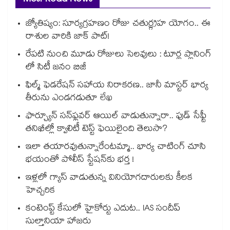
Most Read News
జ్యోతిష్యం: సూర్యగ్రహణం రోజు చతుర్గ్రహ యోగం.. ఈ
రాశుల వారికి జాక్ పాట్!
రేపటి నుంచి మూడు రోజులు సెలవులు : టూర్ల ప్లానింగ్
లో సిటీ జనం బిజీ
ఫిల్మ్ ఫెడరేషన్ సహాయ నిరాకరణ.. జానీ మాస్టర్ భార్య
తీరును ఎండగడుతూ లేఖ
ఫార్చ్యూన్ సన్‌ఫ్లవర్ ఆయిల్ వాడుతున్నారా.. ఫుడ్ సేఫ్టీ
తనిఖీల్లో క్వాలిటీ టెస్ట్ ఫెయిలైంది తెలుసా?
ఇలా తయారవుతున్నారేంటమ్మా.. భార్య చాటింగ్ చూసి
భయంతో పోలీస్ స్టేషన్⁫కు భర్త !
ఇళ్లలో గ్యాస్ వాడుతున్న వినియోగదారులకు కీలక
హెచ్చరిక
కంటెంప్ట్ కేసులో హైకోర్టు ఎదుట.. IAS సందీప్
సుల్తానియా హాజరు