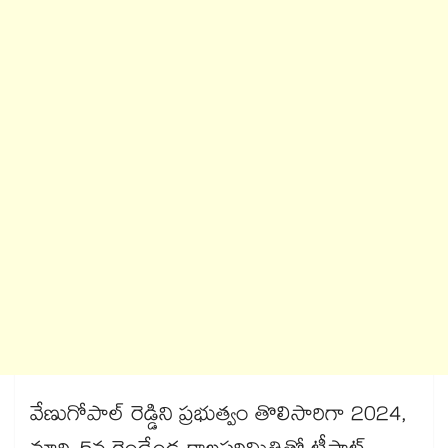
వేణుగోపాల్ రెడ్డిని ప్రభుత్వం తొలిసారిగా 2024,