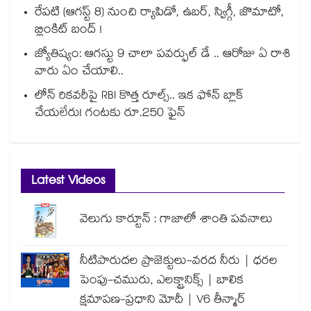
రేపటి (ఆగస్ట్ 8) నుంచి ర్యాపిడో, ఉబర్, స్విగ్గీ, జొమాటో,
బ్లింకిట్ బంద్ !
జ్యోతిష్యం: ఆగస్టు 9 చాలా పవర్ఫుల్ డే .. ఆరోజు ఏ రాశి
వారు ఏం చేయాలి..
లోన్ రికవరీపై RBI కొత్త రూల్స్.. ఇక ఫోన్ బ్లాక్
చేయలేరు! గంటకు రూ.250 ఫైన్
Latest Videos
వెలుగు కార్టూన్ : గాజాలో శాంతి పవనాలు
నీటిపారుదల ప్రాజెక్టులు-వరద నీరు | ధరల
పెంపు-చమురు, ఎలక్ట్రానిక్స్ | బాలిక
క్షమాపణ-ప్రధాని మోదీ | V6 తీన్మార్