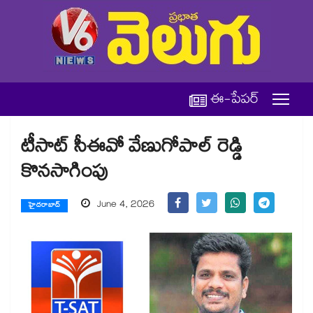
ఈ-పేపర్
టీసాట్ సీఈవో వేణుగోపాల్ రెడ్డి
కొనసాగింపు
June 4, 2026
హైదరాబాద్