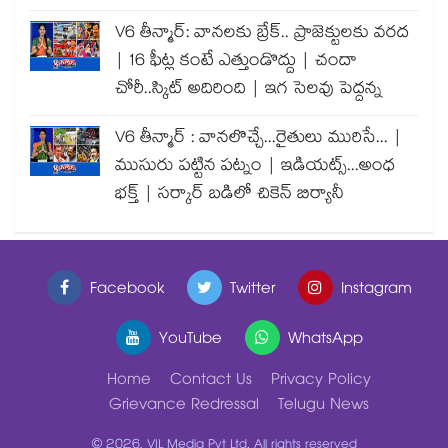
V6 తీన్మార్: వానలకు బ్రేక్.. ప్రాజెక్టులకు వరద
| 16 ఫీట్ల కంటే ఎత్తుండొద్దు | చందా
చోరీ..స్కిట్ అదిరింది | ఇగ సెలవు పెద్దన్న
V6 తీన్మార్ : వానలొచ్చే...రైతులు మురిసే... |
ముసురు పట్టిన పట్నం | ఇడియట్స్...అంధ
భక్త్ | సర్కార్ బడిలో చికెన్ బిర్యానీ
Facebook
Twitter
Instagram
YouTube
WhatsApp
Home
Contact Us
Privacy Policy
Grievance Redressal
Telugu News
© 2026, VIL Media Pvt Ltd. All rights reserved