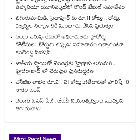
ప్రైవేట్ వర్సిటీల్లో రిజర్వేషన్లు అమలు చేయాలి...
ఉస్మానియా యూనివర్శిటీలో రౌండ్ టేబుల్ సమావేశం
చిగురుమామిడి, సైదాపూర్ కు రూ.11 కోట్లు .. రోడ్లు,
కల్వర్టుల నిర్మాణానికి మంజూరు చేసిన ప్రభుత్వం
సల్కం చెరువు కేసులో అధికారులకు హైకోర్టు
నోటీసులు..కోర్టుకు తప్పుడు సమాచారం ఇచ్చారంటూ
కంటెంప్ట్ పిటిషన్‌‌
జాతీయ స్థాయిలో టెండర్లకు హైడ్రాకు అనుమతి..
హైదరాబాద్ లో చెరువుల పునరుద్దరణ
ఎస్‌‌‌‌‌‌‌‌బీఐ లాభం రూ.21,121 కోట్లు..గతేడాదితో పోలిస్తే 10
శాతం జంప్
వెలుగు ఓపెన్ పేజీ.. బీజేపీ నియంతృత్వంపై మొదలైన
తిరుగుబాటు